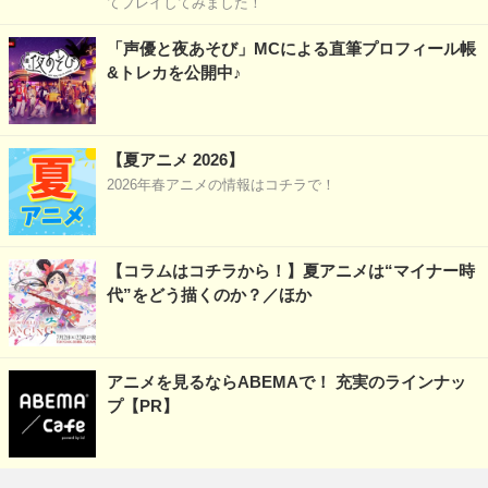
てプレイしてみました！
「声優と夜あそび」MCによる直筆プロフィール帳
&トレカを公開中♪
【夏アニメ 2026】
2026年春アニメの情報はコチラで！
【コラムはコチラから！】夏アニメは“マイナー時
代”をどう描くのか？／ほか
アニメを見るならABEMAで！ 充実のラインナッ
プ【PR】