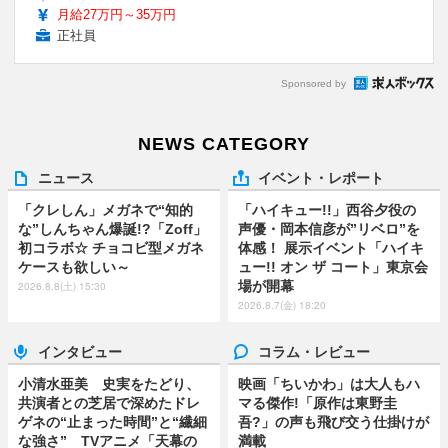
月給27万円～35万円
正社員
Sponsored by
NEWS CATEGORY
ニュース
イベント・レポート
「クレしん」メガネで“知的
「ハイキュー!!」西谷夕役の
な”しんちゃん爆誕!?「Zoff」
声優・岡本信彦が”リベロ”を
初コラボ☆ チョコビ型メガネ
体感！ 展示イベント「ハイキ
ケースも欲しい～
ュー!! オン ザ コート」東京会
場が開幕
2026.8.8(土) 15:30
2026.8.7(金) 18:20
インタビュー
コラム・レビュー
小清水亜美 史実をたどり、
映画「ちいかわ」は大人もハ
共演者との芝居で深めたドレ
マる傑作!「原作は東野圭
ゲネの“止まった時間”と“繊細
吾?」の声も飛び交う仕掛けが
な強さ” TVアニメ「天幕の
満載