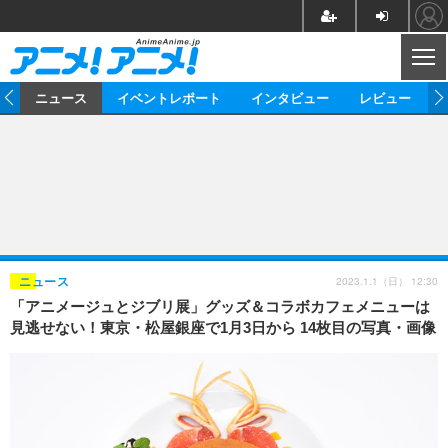
CL
ム
ニュース
イベントレポート
インタビュー
レビュー
ニュース
アニメ
映画/ドラマ
イベントレポート
マンガ
ノベル
アニメ
映画
インタビュー
音楽
声優
ライブ
舞台
スタッフ
声優
レビュー
2023.1.1（日） 12:30
ニュース
「アニメージュとジブリ展」グッズ＆コラボカフェメニューは
ゲーム
グッズ
海外イベント
ビジネス
俳優・タレント
アーティスト
アニメ
実写
動画
見逃せない！東京・松屋銀座で1月3日から 14枚目の写真・画像
イベント
海外
ビジネス
書評
イベント
アニメ
映画/ドラマ
連載・コラム
ゲーム
座談会
アニメ！アニメ！TV
ABEMA Cafe