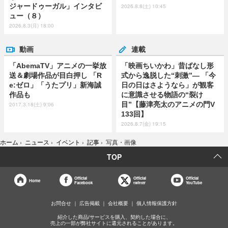
ジャードゥーガル」インタビ
2026.8.8(土) 10:45
ュー（８）
2026.8.3(月) 18:00
動画
連載
「AbemaTV」アニメの一挙放
「映画ちいかわ」昔ばなし形
送＆劇場作品が目白押し 「R
式から逸脱した“刺激”― 「今
e:ゼロ」「うたプリ」新海誠
日の日はさようなら」が観客
作品も
に意識させる物語の“裂け
目”【藤津亮太のアニメの門V
2017.3.18(土) 9:06
133回】
2026.8.7(金) 19:15
ホーム
›
ニュース
›
イベント
›
記事
›
写真・画像
TOP
Official
Official
Official
Home
Facebook
twitter
YouTube
お問合せ
広告掲載
会社概要
個人情報保護方針
紹介した商品/サービスを購入、契約した場合に、
売上の一部が弊社サイトに還元されることがあります。