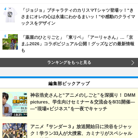
「ジョジョ」ブチャラティのカリスマTシャツ登場ッ！“き
さまにオレの心は永遠にわかるまいッ！”や感動のクライマ
ックスをデザイン
「薬屋のひとりごと」「東リベ」「アーリャさん」…「京
まふ2026」コラボビジュアル公開！グッズなどの最新情報
も
ランキングをもっと見る
編集部ピックアップ
神谷浩史さんと“アニメのしごと”を深掘り！ DMM
pictures、学生向けセミナー＆交流会を8/31開催―
―“現場×ビジネス”を一夜でキャッチ
アニメ『サンダー３』放送開始日に渋谷をジャッ
ク！学ラン33人が大捜索、カミナリがスペシャル