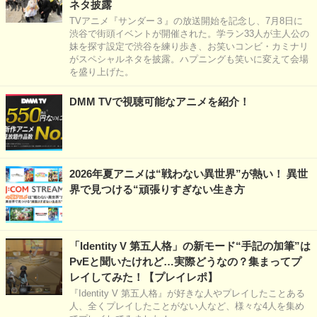
ネタ披露
TVアニメ『サンダー３』の放送開始を記念し、7月8日に
渋谷で街頭イベントが開催された。学ラン33人が主人公の
妹を探す設定で渋谷を練り歩き、お笑いコンビ・カミナリ
がスペシャルネタを披露。ハプニングも笑いに変えて会場
を盛り上げた。
DMM TVで視聴可能なアニメを紹介！
2026年夏アニメは“戦わない異世界”が熱い！ 異世
界で見つける“頑張りすぎない生き方
「Identity V 第五人格」の新モード“手記の加筆”は
PvEと聞いたけれど…実際どうなの？集まってプ
レイしてみた！【プレイレポ】
『Identity V 第五人格』が好きな人やプレイしたことある
人、全くプレイしたことがない人など、様々な4人を集め