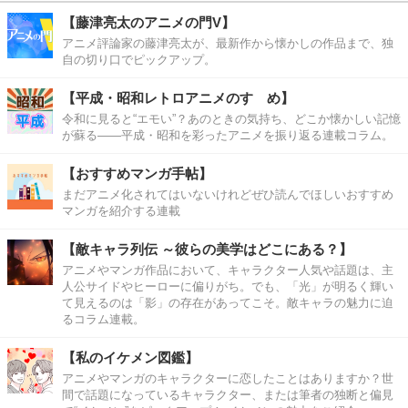
【藤津亮太のアニメの門V】
アニメ評論家の藤津亮太が、最新作から懐かしの作品まで、独
自の切り口でピックアップ。
【平成・昭和レトロアニメのすゝめ】
令和に見ると“エモい”？あのときの気持ち、どこか懐かしい記憶
が蘇る――平成・昭和を彩ったアニメを振り返る連載コラム。
【おすすめマンガ手帖】
まだアニメ化されてはいないけれどぜひ読んでほしいおすすめ
マンガを紹介する連載
【敵キャラ列伝 ～彼らの美学はどこにある？】
アニメやマンガ作品において、キャラクター人気や話題は、主
人公サイドやヒーローに偏りがち。でも、「光」が明るく輝い
て見えるのは「影」の存在があってこそ。敵キャラの魅力に迫
るコラム連載。
【私のイケメン図鑑】
アニメやマンガのキャラクターに恋したことはありますか？世
間で話題になっているキャラクター、または筆者の独断と偏見