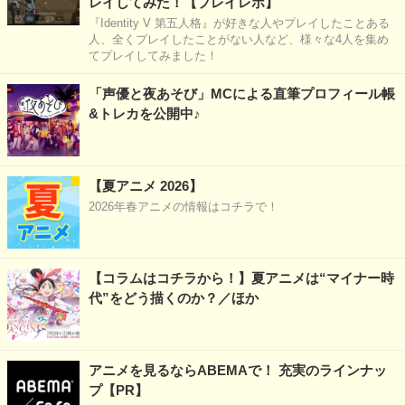
レイしてみた！【プレイレポ】
『Identity V 第五人格』が好きな人やプレイしたことある
人、全くプレイしたことがない人など、様々な4人を集め
てプレイしてみました！
「声優と夜あそび」MCによる直筆プロフィール帳
&トレカを公開中♪
【夏アニメ 2026】
2026年春アニメの情報はコチラで！
【コラムはコチラから！】夏アニメは“マイナー時
代”をどう描くのか？／ほか
アニメを見るならABEMAで！ 充実のラインナッ
プ【PR】