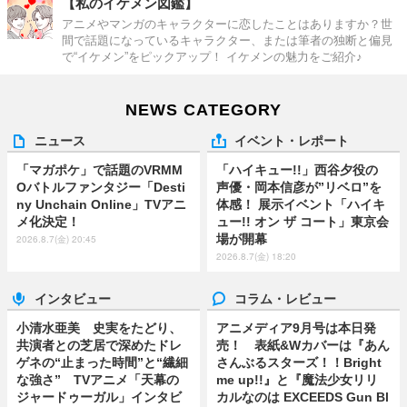
【私のイケメン図鑑】
アニメやマンガのキャラクターに恋したことはありますか？世
間で話題になっているキャラクター、または筆者の独断と偏見
で“イケメン”をピックアップ！ イケメンの魅力をご紹介♪
NEWS CATEGORY
ニュース
イベント・レポート
「マガポケ」で話題のVRMM
「ハイキュー!!」西谷夕役の
Oバトルファンタジー「Desti
声優・岡本信彦が”リベロ”を
ny Unchain Online」TVアニ
体感！ 展示イベント「ハイキ
メ化決定！
ュー!! オン ザ コート」東京会
場が開幕
2026.8.7(金) 20:45
2026.8.7(金) 18:20
インタビュー
コラム・レビュー
小清水亜美 史実をたどり、
アニメディア9月号は本日発
共演者との芝居で深めたドレ
売！ 表紙&Wカバーは『あん
ゲネの“止まった時間”と“繊細
さんぶるスターズ！！Bright
な強さ” TVアニメ「天幕の
me up!!』と『魔法少女リリ
ジャードゥーガル」インタビ
カルなのは EXCEEDS Gun Bl