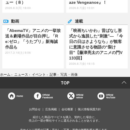
ュー（８）
aze Vengeance』！
2026.8.3(月) 18:00
2026.8.7(金) 15:01
動画
連載
「AbemaTV」アニメの一挙放
「映画ちいかわ」昔ばなし形
送＆劇場作品が目白押し 「R
式から逸脱した“刺激”― 「今
e:ゼロ」「うたプリ」新海誠
日の日はさようなら」が観客
作品も
に意識させる物語の“裂け
目”【藤津亮太のアニメの門V
2017.3.18(土) 9:06
133回】
2026.8.7(金) 19:15
ホーム
›
ニュース
›
イベント
›
記事
›
写真・画像
TOP
Official
Official
Official
Home
Facebook
twitter
YouTube
お問合せ
広告掲載
会社概要
個人情報保護方針
紹介した商品/サービスを購入、契約した場合に、
売上の一部が弊社サイトに還元されることがあります。
当サイトに掲載の記事・見出し・写真・画像の無断転載を禁じます。