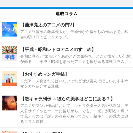
連載コラム
【藤津亮太のアニメの門V】
アニメ評論家の藤津亮太が、最新作から懐かしの作品まで、独
自の切り口でピックアップ。
【平成・昭和レトロアニメのすゝめ】
令和に見ると“エモい”？あのときの気持ち、どこか懐かしい記憶
が蘇る――平成・昭和を彩ったアニメを振り返る連載コラム。
【おすすめマンガ手帖】
まだアニメ化されてはいないけれどぜひ読んでほしいおすすめ
マンガを紹介する連載
【敵キャラ列伝 ～彼らの美学はどこにある？】
アニメやマンガ作品において、キャラクター人気や話題は、主
人公サイドやヒーローに偏りがち。でも、「光」が明るく輝い
て見えるのは「影」の存在があってこそ。敵キャラの魅力に迫
るコラム連載。