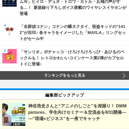
ムＷ」ヒイロ・デュオ・トロワ・カトル・五飛の声がす
る…！ 新規録り下ろしボイス搭載のワイヤレスイヤホンが
登場
「名探偵コナン」コナンの蝶ネクタイ、怪盗キッドの“141
2”が目印♪ 各キャラをイメージした「MAYLA」リングセッ
トがセール中
「サンリオ」ポチャッコ・けろけろけろっぴ・あひるのペ
ックルも！ レトロかわいいコインケース第2弾がカプセル
トイに登場♪
ランキングをもっと見る
編集部ピックアップ
神谷浩史さんと“アニメのしごと”を深掘り！ DMM
pictures、学生向けセミナー＆交流会を8/31開催―
―“現場×ビジネス”を一夜でキャッチ