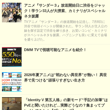
アニメ『サンダー３』放送開始日に渋谷をジャッ
ク！学ラン33人が大捜索、カミナリがスペシャル
ネタ披露
TVアニメ『サンダー３』の放送開始を記念し、7月8日に
渋谷で街頭イベントが開催された。学ラン33人が主人公の
妹を探す設定で渋谷を練り歩き、お笑いコンビ・カミナリ
がスペシャルネタを披露。ハプニングも笑いに変えて会場
を盛り上げた。
DMM TVで視聴可能なアニメを紹介！
2026年夏アニメは“戦わない異世界”が熱い！ 異世
界で見つける“頑張りすぎない生き方
「Identity V 第五人格」の新モード“手記の加筆”は
PvEと聞いたけれど…実際どうなの？集まってプ