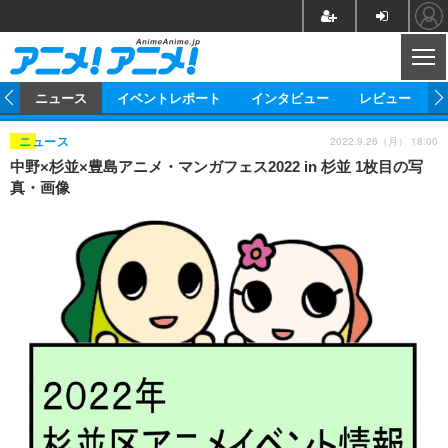
CL
ム
ニュース
イベントレポート
インタビュー
レビュー
2022.9.26（月） 18:00
ニュース
ニュース
中野×杉並×豊島アニメ・マンガフェス2022 in 杉並 1枚目の写
真・画像
アニメ
映画/ドラマ
イベントレポート
マンガ
ノベル
アニメ
映画
インタビュー
音楽
声優
ライブ
舞台
スタッフ
声優
レビュー
ゲーム
グッズ
海外イベント
ビジネス
俳優・タレント
アーティスト
アニメ
実写
動画
イベント
海外
ビジネス
書評
イベント
アニメ
映画/ドラマ
連載・コラム
ゲーム
座談会
アニメ！アニメ！TV
ABEMA Cafe