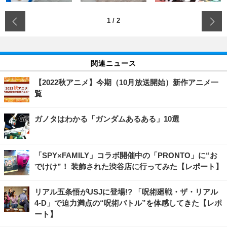
‹
1
/
2
関連ニュース
【2022秋アニメ】今期（10月放送開始）新作アニメ一
覧
ガノタはわかる「ガンダムあるある」10選
「SPY×FAMILY」コラボ開催中の「PRONTO」に“お
でけけ”！ 装飾された渋谷店に行ってみた【レポート】
リアル五条悟がUSJに登場!? 「呪術廻戦・ザ・リアル
4-D」で迫力満点の“呪術バトル”を体感してきた【レポ
ート】