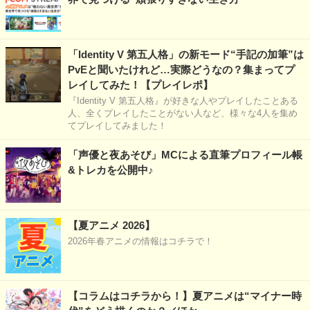
「Identity V 第五人格」の新モード“手記の加筆”は
PvEと聞いたけれど…実際どうなの？集まってプ
レイしてみた！【プレイレポ】
『Identity V 第五人格』が好きな人やプレイしたことある
人、全くプレイしたことがない人など、様々な4人を集め
てプレイしてみました！
「声優と夜あそび」MCによる直筆プロフィール帳
&トレカを公開中♪
【夏アニメ 2026】
2026年春アニメの情報はコチラで！
【コラムはコチラから！】夏アニメは“マイナー時