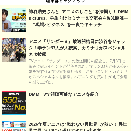
編集部ピックアップ
神谷浩史さんと“アニメのしごと”を深掘り！ DMM
pictures、学生向けセミナー＆交流会を8/31開催―
―“現場×ビジネス”を一夜でキャッチ
アニメ『サンダー３』放送開始日に渋谷をジャッ
ク！学ラン33人が大捜索、カミナリがスペシャル
ネタ披露
TVアニメ『サンダー３』の放送開始を記念し、7月8日に
渋谷で街頭イベントが開催された。学ラン33人が主人公の
妹を探す設定で渋谷を練り歩き、お笑いコンビ・カミナリ
がスペシャルネタを披露。ハプニングも笑いに変えて会場
を盛り上げた。
DMM TVで視聴可能なアニメを紹介！
2026年夏アニメは“戦わない異世界”が熱い！ 異世
界で見つける“頑張りすぎない生き方