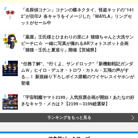
「名探偵コナン」コナンの蝶ネクタイ、怪盗キッドの“141
2”が目印♪ 各キャラをイメージした「MAYLA」リングセ
ットがセール中
「薬屋」壬氏様とひまわりの里に♪ 猫猫ちゃんと大洗サン
ビーチに☆ 一緒に写真が撮れるARフォトスポット企画
「猫猫・壬氏と夏巡り」開催【茨城県】
“任務了解”、“行くよ、サンドロック”「新機動戦記ガンダ
ムＷ」ヒイロ・デュオ・トロワ・カトル・五飛の声がす
る…！ 新規録り下ろしボイス搭載のワイヤレスイヤホンが
登場
「宇宙戦艦ヤマト2199」人気投票企画が開始！あたなの好
きなキャラ・メカは？【2199～3199総選挙】
ランキングをもっと見る