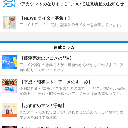
rアカウントのなりすましについて注意喚起のお知らせ
【NEW!! ライター募集！】
アニメ！アニメ！では、記事執筆ライターを募集しています。
連載コラム
【藤津亮太のアニメの門V】
アニメ評論家の藤津亮太が、最新作から懐かしの作品まで、独
自の切り口でピックアップ。
【平成・昭和レトロアニメのすゝめ】
令和に見ると“エモい”？あのときの気持ち、どこか懐かしい記憶
が蘇る――平成・昭和を彩ったアニメを振り返る連載コラム。
【おすすめマンガ手帖】
まだアニメ化されてはいないけれどぜひ読んでほしいおすすめ
マンガを紹介する連載