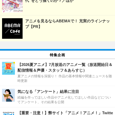
代”をどう描くのか？／ほか
アニメを見るならABEMAで！ 充実のラインナッ
プ【PR】
特集企画
【2026夏アニメ】7月放送のアニメ一覧（放送開始日＆
配信情報＆声優・スタッフ＆あらすじ）
夏アニメの情報を深掘り！ 作品の基本情報や関連ニュースを随
時更新
気になる「アンケート」結果に注目
続編を作ってほしい作品やアニメ化してほしい作品などについ
てアンケート、その結果を公開
【重要・注意！】弊サイト「アニメ！アニメ！」Twitte