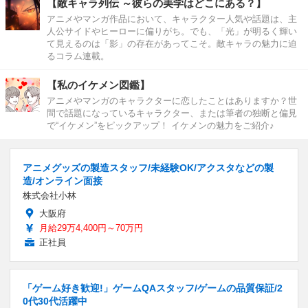
【敵キャラ列伝 ～彼らの美学はどこにある？】
アニメやマンガ作品において、キャラクター人気や話題は、主
人公サイドやヒーローに偏りがち。でも、「光」が明るく輝い
て見えるのは「影」の存在があってこそ。敵キャラの魅力に迫
るコラム連載。
【私のイケメン図鑑】
アニメやマンガのキャラクターに恋したことはありますか？世
間で話題になっているキャラクター、または筆者の独断と偏見
で“イケメン”をピックアップ！ イケメンの魅力をご紹介♪
アニメグッズの製造スタッフ/未経験OK/アクスタなどの製
造/オンライン面接
株式会社小林
大阪府
月給29万4,400円～70万円
正社員
「ゲーム好き歓迎!」ゲームQAスタッフ/ゲームの品質保証/2
0代30代活躍中