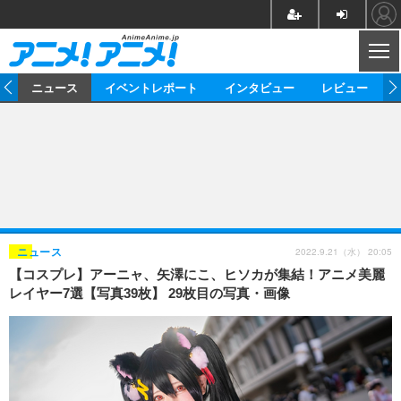
CL
ム
ニュース
イベントレポート
インタビュー
レビュー
ニュース
アニメ
映画/ドラマ
イベントレポート
マンガ
ノベル
アニメ
映画
インタビュー
音楽
声優
ライブ
舞台
スタッフ
声優
レビュー
2022.9.21（水） 20:05
ニュース
【コスプレ】アーニャ、矢澤にこ、ヒソカが集結！アニメ美麗
ゲーム
グッズ
海外イベント
ビジネス
俳優・タレント
アーティスト
アニメ
実写
動画
レイヤー7選【写真39枚】 29枚目の写真・画像
イベント
海外
ビジネス
書評
イベント
アニメ
映画/ドラマ
連載・コラム
ゲーム
座談会
アニメ！アニメ！TV
ABEMA Cafe