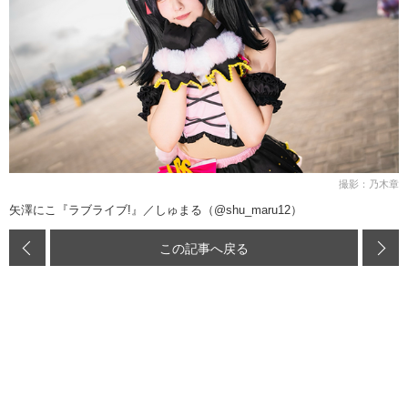
撮影：乃木章
矢澤にこ『ラブライブ!』／しゅまる（@shu_maru12）
この記事へ戻る