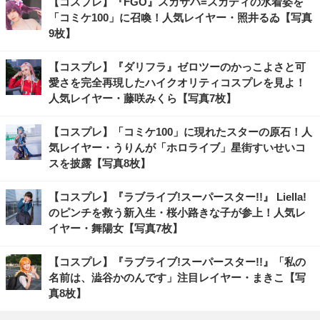
【コスプレ】『FGO』スカサハ=スカディの水着姿を
「コミケ100」に召喚！人気レイヤー・照井るゐ【写真
9枚】
【コスプレ】『ダリフラ』ゼロツーのかっこよさと可
愛さを完全再現したハイクオリティコスプレを見よ！
人気レイヤー・藤咲みくら【写真7枚】
【コスプレ】「コミケ100」に現れたスターの原石！人
気レイヤー・うりんが「ホロライブ」星街すいせいコ
スを披露【写真8枚】
【コスプレ】『ラブライブ!スーパースター!!』 Liella!
のピンチを救う新入生・桜小路きな子が参上！人気レ
イヤー・舞陽女【写真7枚】
【コスプレ】『ラブライブ!スーパースター!!』「私の
名前は、澁谷かのんです」注目レイヤー・まきこ【写
真8枚】