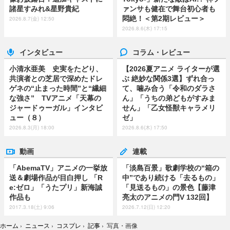
諸星すみれ&星野貴紀
ァンサも健在で舞台初心者も
悶絶！＜第2期レビュー＞
2026.8.7(金) 12:50
2026.8.6(木) 17:15
インタビュー
コラム・レビュー
小清水亜美 史実をたどり、
【2026夏アニメ ライターが選
共演者との芝居で深めたドレ
ぶ 絶妙な関係3選】ずれ合っ
ゲネの“止まった時間”と“繊細
て、噛み合う「令和のダラさ
な強さ” TVアニメ「天幕の
ん」「うちの弟どもがすみま
ジャードゥーガル」インタビ
せん」「乙女怪獣キャラメリ
ュー（８）
ゼ」
2026.8.3(月) 18:00
2026.8.6(木) 17:50
動画
連載
「AbemaTV」アニメの一挙放
「淡島百景」歌劇学校の“箱の
送＆劇場作品が目白押し 「R
中”であり続ける「去るもの」
e:ゼロ」「うたプリ」新海誠
「見送るもの」の景色【藤津
作品も
亮太のアニメの門V 132回】
2017.3.18(土) 9:06
2026.7.12(日) 12:20
ホーム
›
ニュース
›
コスプレ
›
記事
›
写真・画像