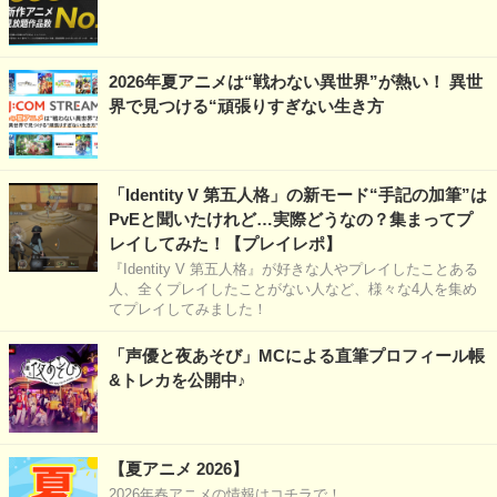
2026年夏アニメは“戦わない異世界”が熱い！ 異世
界で見つける“頑張りすぎない生き方
「Identity V 第五人格」の新モード“手記の加筆”は
PvEと聞いたけれど…実際どうなの？集まってプ
レイしてみた！【プレイレポ】
『Identity V 第五人格』が好きな人やプレイしたことある
人、全くプレイしたことがない人など、様々な4人を集め
てプレイしてみました！
「声優と夜あそび」MCによる直筆プロフィール帳
&トレカを公開中♪
【夏アニメ 2026】
2026年春アニメの情報はコチラで！