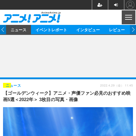
CL
ム
ニュース
イベントレポート
インタビュー
レビュー
ニュース
アニメ
映画/ドラマ
イベントレポート
マンガ
ノベル
アニメ
映画
インタビュー
音楽
声優
ライブ
舞台
スタッフ
声優
レビュー
2022.4.29（金） 11:45
ニュース
【ゴールデンウィーク】アニメ・声優ファン必見のおすすめ映
ゲーム
グッズ
海外イベント
ビジネス
俳優・タレント
アーティスト
アニメ
実写
動画
画5選＜2022年＞ 3枚目の写真・画像
イベント
海外
ビジネス
書評
イベント
アニメ
映画/ドラマ
連載・コラム
ゲーム
座談会
アニメ！アニメ！TV
ABEMA Cafe