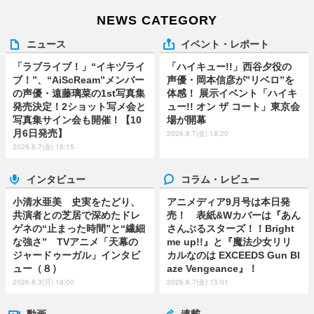
NEWS CATEGORY
ニュース
イベント・レポート
「ラブライブ！」“イキヅライ
「ハイキュー!!」西谷夕役の
ブ！”、“AiScReam”メンバー
声優・岡本信彦が”リベロ”を
の声優・遠藤璃菜の1st写真集
体感！ 展示イベント「ハイキ
発売決定！2ショット写メ会と
ュー!! オン ザ コート」東京会
写真集サイン会も開催！【10
場が開幕
月6日発売】
2026.8.7(金) 18:20
2026.8.7(金) 18:15
インタビュー
コラム・レビュー
小清水亜美 史実をたどり、
アニメディア9月号は本日発
共演者との芝居で深めたドレ
売！ 表紙&Wカバーは『あん
ゲネの“止まった時間”と“繊細
さんぶるスターズ！！Bright
な強さ” TVアニメ「天幕の
me up!!』と『魔法少女リリ
ジャードゥーガル」インタビ
カルなのは EXCEEDS Gun Bl
ュー（８）
aze Vengeance』！
2026.8.3(月) 18:00
2026.8.7(金) 15:01
動画
連載