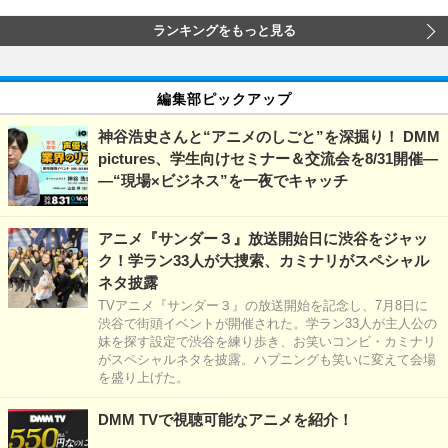
ランキングをもっと見る
編集部ピックアップ
神谷浩史さんと“アニメのしごと”を深掘り！ DMM
pictures、学生向けセミナー＆交流会を8/31開催―
―“現場×ビジネス”を一夜でキャッチ
アニメ『サンダー３』放送開始日に渋谷をジャッ
ク！学ラン33人が大捜索、カミナリがスペシャル
ネタ披露
TVアニメ『サンダー３』の放送開始を記念し、7月8日に
渋谷で街頭イベントが開催された。学ラン33人が主人公の
妹を探す設定で渋谷を練り歩き、お笑いコンビ・カミナリ
がスペシャルネタを披露。ハプニングも笑いに変えて会場
を盛り上げた。
DMM TVで視聴可能なアニメを紹介！