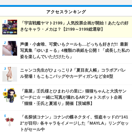
アクセスランキング
「宇宙戦艦ヤマト2199」人気投票企画が開始！あたなの好
きなキャラ・メカは？【2199～3199総選挙】
声優・小倉唯、可愛いもクールも…どっちも好きだ!! 最新
写真集「ゆいま～る」4種類の表紙を公開！「成長した私の
姿を楽しんでいただけたら」
ニャンコ先生がひょっこり♪「夏目友人帳」コラボアパレ
ル登場！もこもこバッグやカーディガンなど全8型
「薬屋」壬氏様とひまわりの里に♪ 猫猫ちゃんと大洗サン
ビーチに☆ 一緒に写真が撮れるARフォトスポット企画
「猫猫・壬氏と夏巡り」開催【茨城県】
「名探偵コナン」コナンの蝶ネクタイ、怪盗キッドの“141
2”が目印♪ 各キャラをイメージした「MAYLA」リングセッ
トがセール中