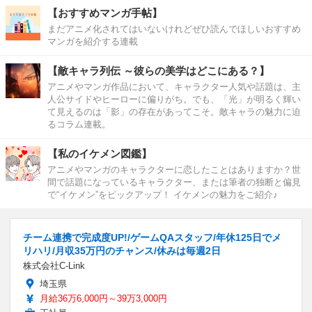
【おすすめマンガ手帖】
まだアニメ化されてはいないけれどぜひ読んでほしいおすすめ
マンガを紹介する連載
【敵キャラ列伝 ～彼らの美学はどこにある？】
アニメやマンガ作品において、キャラクター人気や話題は、主
人公サイドやヒーローに偏りがち。でも、「光」が明るく輝い
て見えるのは「影」の存在があってこそ。敵キャラの魅力に迫
るコラム連載。
【私のイケメン図鑑】
アニメやマンガのキャラクターに恋したことはありますか？世
間で話題になっているキャラクター、または筆者の独断と偏見
で“イケメン”をピックアップ！ イケメンの魅力をご紹介♪
チーム連携で完成度UP!/ゲームQAスタッフ/年休125日でメ
リハリ/月収35万円のチャンス/休みは毎週2日
株式会社C-Link
埼玉県
月給36万6,000円～39万3,000円