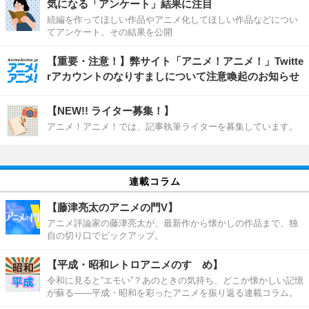
気になる「アンケート」結果に注目
続編を作ってほしい作品やアニメ化してほしい作品などについ
てアンケート、その結果を公開
【重要・注意！】弊サイト「アニメ！アニメ！」Twitte
rアカウントのなりすましについて注意喚起のお知らせ
【NEW!! ライター募集！】
アニメ！アニメ！では、記事執筆ライターを募集しています。
連載コラム
【藤津亮太のアニメの門V】
アニメ評論家の藤津亮太が、最新作から懐かしの作品まで、独
自の切り口でピックアップ。
【平成・昭和レトロアニメのすゝめ】
令和に見ると“エモい”？あのときの気持ち、どこか懐かしい記憶
が蘇る――平成・昭和を彩ったアニメを振り返る連載コラム。