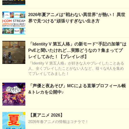
2026年夏アニメは“戦わない異世界”が熱い！ 異世
界で見つける“頑張りすぎない生き方
「Identity V 第五人格」の新モード“手記の加筆”は
PvEと聞いたけれど…実際どうなの？集まってプ
レイしてみた！【プレイレポ】
『Identity V 第五人格』が好きな人やプレイしたことある
人、全くプレイしたことがない人など、様々な4人を集め
てプレイしてみました！
「声優と夜あそび」MCによる直筆プロフィール帳
&トレカを公開中♪
【夏アニメ 2026】
2026年春アニメの情報はコチラで！