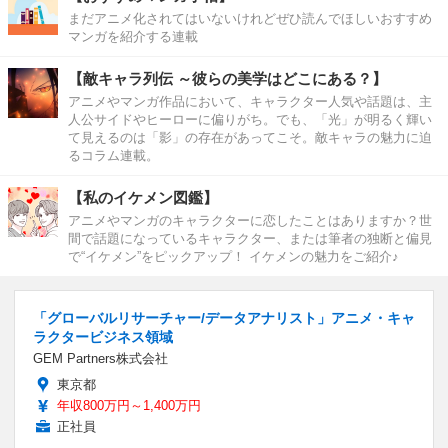
まだアニメ化されてはいないけれどぜひ読んでほしいおすすめ
マンガを紹介する連載
【敵キャラ列伝 ～彼らの美学はどこにある？】
アニメやマンガ作品において、キャラクター人気や話題は、主
人公サイドやヒーローに偏りがち。でも、「光」が明るく輝い
て見えるのは「影」の存在があってこそ。敵キャラの魅力に迫
るコラム連載。
【私のイケメン図鑑】
アニメやマンガのキャラクターに恋したことはありますか？世
間で話題になっているキャラクター、または筆者の独断と偏見
で“イケメン”をピックアップ！ イケメンの魅力をご紹介♪
「グローバルリサーチャー/データアナリスト」アニメ・キャ
ラクタービジネス領域
GEM Partners株式会社
東京都
年収800万円～1,400万円
正社員