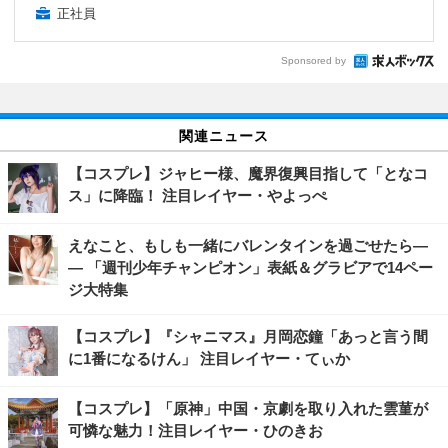
正社員
Sponsored by
関連ニュース
【コスプレ】ジャヒー様、魔界復興目指して「となコ
ス」に降臨！ 注目レイヤー・やよっぺ
えなこと、もしも一緒にバレンタインを過ごせたら―
― 「週刊少年チャンピオン」表紙＆グラビアで14ペー
ジ大特集
【コスプレ】『シャニマス』月岡恋鐘「あっと言う間
に1番になるけん」 注目レイヤー・てぃか
【コスプレ】「原神」中国・京劇を取り入れた雲菫が
可憐な魅力！注目レイヤー・ひのきお