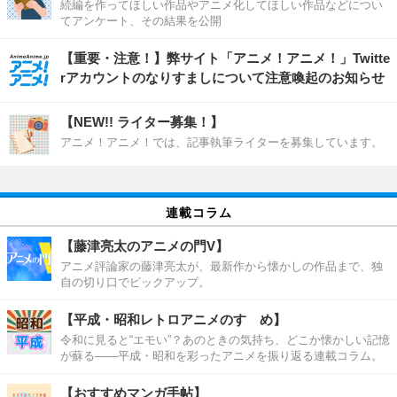
続編を作ってほしい作品やアニメ化してほしい作品などについ
てアンケート、その結果を公開
【重要・注意！】弊サイト「アニメ！アニメ！」Twitte
rアカウントのなりすましについて注意喚起のお知らせ
【NEW!! ライター募集！】
アニメ！アニメ！では、記事執筆ライターを募集しています。
連載コラム
【藤津亮太のアニメの門V】
アニメ評論家の藤津亮太が、最新作から懐かしの作品まで、独
自の切り口でピックアップ。
【平成・昭和レトロアニメのすゝめ】
令和に見ると“エモい”？あのときの気持ち、どこか懐かしい記憶
が蘇る――平成・昭和を彩ったアニメを振り返る連載コラム。
【おすすめマンガ手帖】