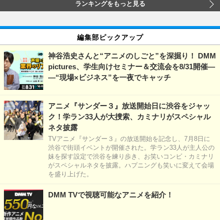
ランキングをもっと見る
編集部ピックアップ
神谷浩史さんと“アニメのしごと”を深掘り！ DMM
pictures、学生向けセミナー＆交流会を8/31開催―
―“現場×ビジネス”を一夜でキャッチ
アニメ『サンダー３』放送開始日に渋谷をジャッ
ク！学ラン33人が大捜索、カミナリがスペシャル
ネタ披露
TVアニメ『サンダー３』の放送開始を記念し、7月8日に
渋谷で街頭イベントが開催された。学ラン33人が主人公の
妹を探す設定で渋谷を練り歩き、お笑いコンビ・カミナリ
がスペシャルネタを披露。ハプニングも笑いに変えて会場
を盛り上げた。
DMM TVで視聴可能なアニメを紹介！