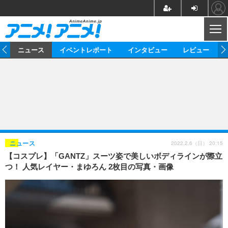
CL
ム
ニュース
イベントレポート
インタビュー
レビュー
ニュース
アニメ
映画/ドラマ
イベントレポート
マンガ
ノベル
アニメ
映画
インタビュー
音楽
声優
ライブ
舞台
スタッフ
声優
レビュー
2022.2.6（日） 20:15
ニュース
【コスプレ】「GANTZ」スーツ姿で美しいボディラインが際立
ゲーム
グッズ
海外イベント
ビジネス
俳優・タレント
アーティスト
アニメ
実写
動画
つ！ 人気レイヤー・まゆろん 2枚目の写真・画像
イベント
海外
ビジネス
書評
イベント
アニメ
映画/ドラマ
連載・コラム
ゲーム
座談会
アニメ！アニメ！TV
ABEMA Cafe