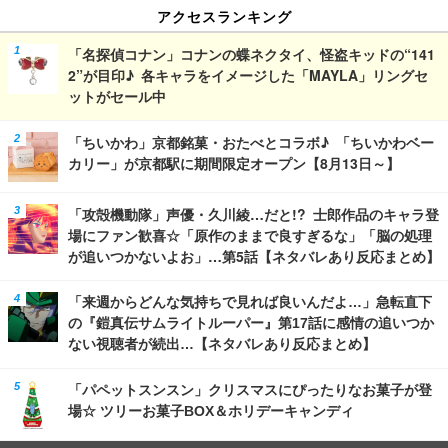
アクセスランキング
「名探偵コナン」コナンの蝶ネクタイ、怪盗キッドの“141
2”が目印♪ 各キャラをイメージした「MAYLA」リングセ
ットがセール中
「ちいかわ」京都銘菓・おたべとコラボ♪ 「ちいかわベー
カリー」が京都駅に期間限定オープン【8月13日～】
「攻殻機動隊」声優・久川綾…だと!? 士郎作品のキャラ登
場にファン歓喜☆「原作のままで良すぎるな」「脳の処理
が追いつかないよお」…第5話【ネタバレあり反応まとめ】
「来週からどんな気持ちで見れば良いんだよ…」急転直下
の『鎧真伝サムライトルーパー』第17話に感情の追いつか
ない視聴者が続出…【ネタバレあり反応まとめ】
「パペットスンスン」クリスマスにぴったりなお菓子が登
場☆ ツリーお菓子BOX＆ホリデーキャンディ