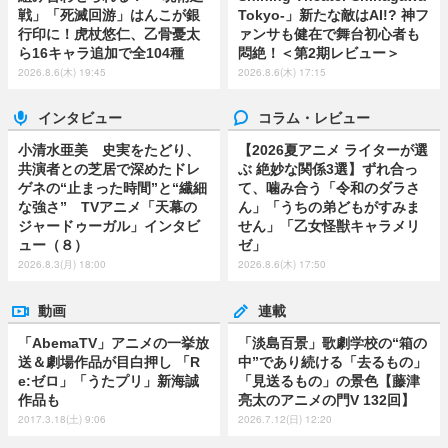
戦」「死滅回游」はんこが銀
Tokyo-」新たな敵はAI!? 神フ
行印に！虎杖悠仁、乙骨憂太
ァンサも健在で舞台初心者も
ら16キャラ追加で全104種
悶絶！＜第2期レビュー＞
2026.8.6(木) 19:45
2026.8.6(木) 17:15
インタビュー
コラム・レビュー
小清水亜美 史実をたどり、
【2026夏アニメ ライターが選
共演者との芝居で深めたドレ
ぶ 絶妙な関係3選】ずれ合っ
ゲネの“止まった時間”と“繊細
て、噛み合う「令和のダラさ
な強さ” TVアニメ「天幕の
ん」「うちの弟どもがすみま
ジャードゥーガル」インタビ
せん」「乙女怪獣キャラメリ
ュー（８）
ゼ」
2026.8.3(月) 18:00
2026.8.6(木) 17:50
動画
連載
「AbemaTV」アニメの一挙放
「淡島百景」歌劇学校の“箱の
送＆劇場作品が目白押し 「R
中”であり続ける「去るもの」
e:ゼロ」「うたプリ」新海誠
「見送るもの」の景色【藤津
作品も
亮太のアニメの門V 132回】
2017.3.18(土) 9:06
2026.7.12(日) 12:20