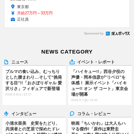
東京都
月給27万円～33万円
正社員
Sponsored by
NEWS CATEGORY
ニュース
イベント・レポート
ブルマの食い込み、むっちり
「ハイキュー!!」西谷夕役の
とした腰まわり…そして“挑発
声優・岡本信彦が”リベロ”を
する目”!!「おさぼりギャル 愛
体感！ 展示イベント「ハイキ
沢りさ」フィギュアで新登場
ュー!! オン ザ コート」東京会
場が開幕
2026.8.8(土) 22:37
2026.8.7(金) 18:20
インタビュー
コラム・レビュー
小清水亜美 史実をたどり、
映画「ちいかわ」は大人もハ
共演者との芝居で深めたドレ
マる傑作!「原作は東野圭