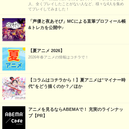
人、全くプレイしたことがない人など、様々な4人を集め
てプレイしてみました！
「声優と夜あそび」MCによる直筆プロフィール帳
&トレカを公開中♪
【夏アニメ 2026】
2026年春アニメの情報はコチラで！
【コラムはコチラから！】夏アニメは“マイナー時
代”をどう描くのか？／ほか
アニメを見るならABEMAで！ 充実のラインナッ
プ【PR】