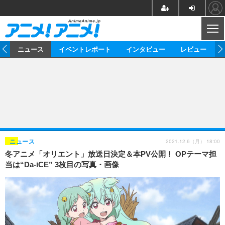
CL
ム
ニュース
イベントレポート
インタビュー
レビュー
ニュース
アニメ
映画/ドラマ
イベントレポート
マンガ
ノベル
アニメ
映画
インタビュー
音楽
声優
ライブ
舞台
スタッフ
声優
レビュー
2021.12.6（月） 18:00
ニュース
冬アニメ「オリエント」放送日決定＆本PV公開！ OPテーマ担
ゲーム
グッズ
海外イベント
ビジネス
俳優・タレント
アーティスト
アニメ
実写
動画
当は“Da-iCE” 3枚目の写真・画像
イベント
海外
ビジネス
書評
イベント
アニメ
映画/ドラマ
連載・コラム
ゲーム
座談会
アニメ！アニメ！TV
ABEMA Cafe