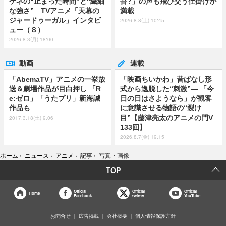
ゲネの“止まった時間”と“繊細
吾?」の声も飛び交う仕掛けが
な強さ” TVアニメ「天幕の
満載
ジャードゥーガル」インタビ
2026.8.8(土) 10:45
ュー（８）
2026.8.3(月) 18:00
動画
連載
「AbemaTV」アニメの一挙放
「映画ちいかわ」昔ばなし形
送＆劇場作品が目白押し 「R
式から逸脱した“刺激”― 「今
e:ゼロ」「うたプリ」新海誠
日の日はさようなら」が観客
作品も
に意識させる物語の“裂け
目”【藤津亮太のアニメの門V
2017.3.18(土) 9:06
133回】
2026.8.7(金) 19:15
ホーム
›
ニュース
›
アニメ
›
記事
›
写真・画像
TOP
Official
Official
Official
Home
Facebook
twitter
YouTube
お問合せ
広告掲載
会社概要
個人情報保護方針