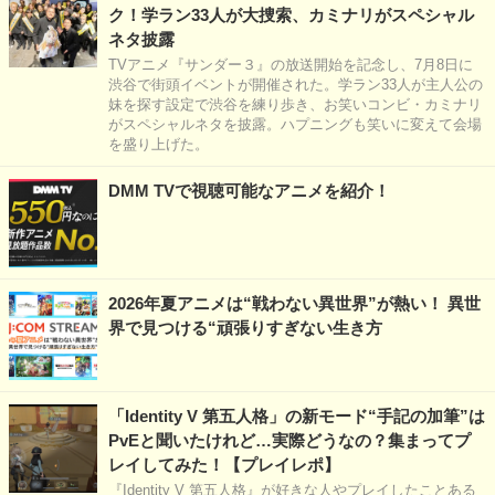
ク！学ラン33人が大捜索、カミナリがスペシャル
ネタ披露
TVアニメ『サンダー３』の放送開始を記念し、7月8日に
渋谷で街頭イベントが開催された。学ラン33人が主人公の
妹を探す設定で渋谷を練り歩き、お笑いコンビ・カミナリ
がスペシャルネタを披露。ハプニングも笑いに変えて会場
を盛り上げた。
DMM TVで視聴可能なアニメを紹介！
2026年夏アニメは“戦わない異世界”が熱い！ 異世
界で見つける“頑張りすぎない生き方
「Identity V 第五人格」の新モード“手記の加筆”は
PvEと聞いたけれど…実際どうなの？集まってプ
レイしてみた！【プレイレポ】
『Identity V 第五人格』が好きな人やプレイしたことある