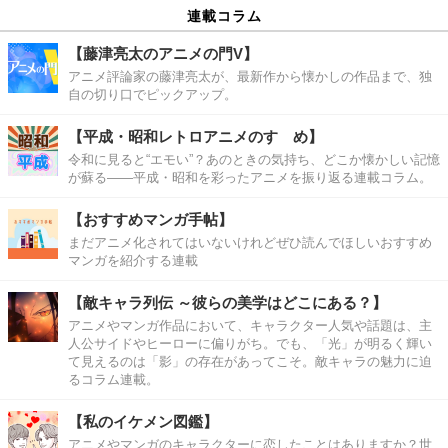
連載コラム
【藤津亮太のアニメの門V】
アニメ評論家の藤津亮太が、最新作から懐かしの作品まで、独
自の切り口でピックアップ。
【平成・昭和レトロアニメのすゝめ】
令和に見ると“エモい”？あのときの気持ち、どこか懐かしい記憶
が蘇る――平成・昭和を彩ったアニメを振り返る連載コラム。
【おすすめマンガ手帖】
まだアニメ化されてはいないけれどぜひ読んでほしいおすすめ
マンガを紹介する連載
【敵キャラ列伝 ～彼らの美学はどこにある？】
アニメやマンガ作品において、キャラクター人気や話題は、主
人公サイドやヒーローに偏りがち。でも、「光」が明るく輝い
て見えるのは「影」の存在があってこそ。敵キャラの魅力に迫
るコラム連載。
【私のイケメン図鑑】
アニメやマンガのキャラクターに恋したことはありますか？世