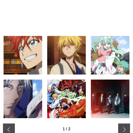
‹
1
/
2