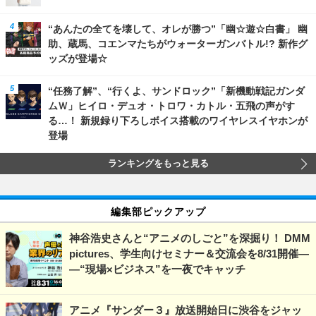
“あんたの全てを壊して、オレが勝つ”「幽☆遊☆白書」 幽
助、蔵馬、コエンマたちがウォーターガンバトル!? 新作グ
ッズが登場☆
“任務了解”、“行くよ、サンドロック”「新機動戦記ガンダ
ムＷ」ヒイロ・デュオ・トロワ・カトル・五飛の声がす
る…！ 新規録り下ろしボイス搭載のワイヤレスイヤホンが
登場
ランキングをもっと見る
編集部ピックアップ
神谷浩史さんと“アニメのしごと”を深掘り！ DMM
pictures、学生向けセミナー＆交流会を8/31開催―
―“現場×ビジネス”を一夜でキャッチ
アニメ『サンダー３』放送開始日に渋谷をジャッ