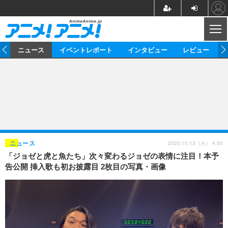
CL
ム
ニュース
イベントレポート
インタビュー
レビュー
ニュース
アニメ
映画/ドラマ
イベントレポート
マンガ
ノベル
アニメ
映画
インタビュー
音楽
声優
ライブ
舞台
スタッフ
声優
レビュー
2020.10.13（火） 4:00
ニュース
「ジョゼと虎と魚たち」次々変わるジョゼの表情に注目！本予
ゲーム
グッズ
海外イベント
ビジネス
俳優・タレント
アーティスト
アニメ
実写
動画
告公開 挿入歌も初お披露目 2枚目の写真・画像
イベント
海外
ビジネス
書評
イベント
アニメ
映画/ドラマ
連載・コラム
ゲーム
座談会
アニメ！アニメ！TV
ABEMA Cafe