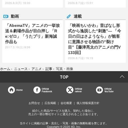
2026.8.3(月) 18:00
2026.8.7(金) 15:01
動画
連載
「AbemaTV」アニメの一挙放
「映画ちいかわ」昔ばなし形
送＆劇場作品が目白押し 「R
式から逸脱した“刺激”― 「今
e:ゼロ」「うたプリ」新海誠
日の日はさようなら」が観客
作品も
に意識させる物語の“裂け
目”【藤津亮太のアニメの門V
2017.3.18(土) 9:06
133回】
2026.8.7(金) 19:15
ホーム
›
ニュース
›
アニメ
›
記事
›
写真・画像
TOP
Official
Official
Official
Home
Facebook
twitter
YouTube
お問合せ
広告掲載
会社概要
個人情報保護方針
紹介した商品/サービスを購入、契約した場合に、
売上の一部が弊社サイトに還元されることがあります。
当サイトに掲載の記事・見出し・写真・画像の無断転載を禁じます。
Copyright © 2026 IID, Inc.