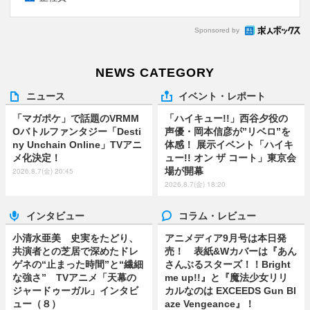
Sponsored by
NEWS CATEGORY
ニュース
イベント・レポート
「マガポケ」で話題のVRMM
「ハイキュー!!」西谷夕役の
Oバトルファンタジー「Desti
声優・岡本信彦が”リベロ”を
ny Unchain Online」TVアニ
体感！ 展示イベント「ハイキ
メ化決定！
ュー!! オン ザ コート」東京会
場が開幕
2026.8.7(金) 20:45
2026.8.7(金) 18:20
インタビュー
コラム・レビュー
小清水亜美 史実をたどり、
アニメディア9月号は本日発
共演者との芝居で深めたドレ
売！ 表紙&Wカバーは『あん
ゲネの“止まった時間”と“繊細
さんぶるスターズ！！Bright
な強さ” TVアニメ「天幕の
me up!!』と『魔法少女リリ
ジャードゥーガル」インタビ
カルなのは EXCEEDS Gun Bl
ュー（８）
aze Vengeance』！