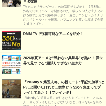
ネタ披露
TVアニメ『サンダー３』の放送開始を記念し、7月8日に
渋谷で街頭イベントが開催された。学ラン33人が主人公の
妹を探す設定で渋谷を練り歩き、お笑いコンビ・カミナリ
がスペシャルネタを披露。ハプニングも笑いに変えて会場
を盛り上げた。
DMM TVで視聴可能なアニメを紹介！
2026年夏アニメは“戦わない異世界”が熱い！ 異世
界で見つける“頑張りすぎない生き方
「Identity V 第五人格」の新モード“手記の加筆”は
PvEと聞いたけれど…実際どうなの？集まってプ
レイしてみた！【プレイレポ】
『Identity V 第五人格』が好きな人やプレイしたことある
人、全くプレイしたことがない人など、様々な4人を集め