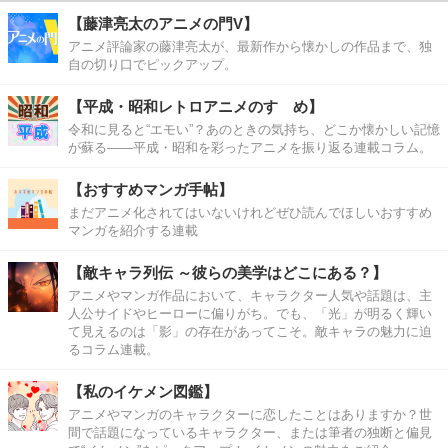
【藤津亮太のアニメの門V】
アニメ評論家の藤津亮太が、最新作から懐かしの作品まで、独
自の切り口でピックアップ。
【平成・昭和レトロアニメのすゝめ】
令和に見ると“エモい”？あのときの気持ち、どこか懐かしい記憶
が蘇る――平成・昭和を彩ったアニメを振り返る連載コラム。
【おすすめマンガ手帖】
まだアニメ化されてはいないけれどぜひ読んでほしいおすすめ
マンガを紹介する連載
【敵キャラ列伝 ～彼らの美学はどこにある？】
アニメやマンガ作品において、キャラクター人気や話題は、主
人公サイドやヒーローに偏りがち。でも、「光」が明るく輝い
て見えるのは「影」の存在があってこそ。敵キャラの魅力に迫
るコラム連載。
【私のイケメン図鑑】
アニメやマンガのキャラクターに恋したことはありますか？世
間で話題になっているキャラクター、または筆者の独断と偏見