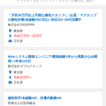
で“イケメン”をピックアップ！ イケメンの魅力をご紹介♪
「月収30万円以上可能な梱包スタッフ!」/お皿・マグカップ
の梱包作業/未経験OK/日払い対応/20~30代活躍中
株式会社SNJAPAN
愛知県
月給27万円～34万円
正社員
Webシステム開発エンジニア/開発経験1年から残業少なめ開
発へ/年休125日
株式会社ダブルクロップ
東京都
月給32万円～
正社員
歯科助手/未経験OK・扶養内勤務OK
医療法人社団高輪会