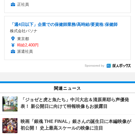
正社員
「週4日以下」企業での保健師業務/高時給/要資格:保健師
株式会社パソナ
東京都
時給2,400円
派遣社員
Sponsored by
関連ニュース
「ジョゼと虎と魚たち」中川大志＆清原果耶ら声優発
表！ 新公開日に向けて特報映像もお披露目
映画「銀魂 THE FINAL」銀さんの誕生日に本編映像が
初公開！ 史上最高スケールの映像に注目