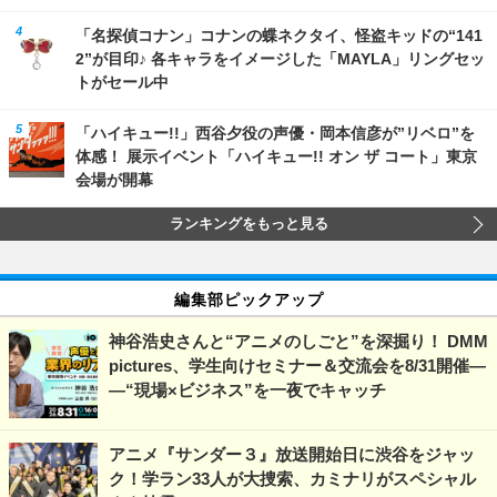
「名探偵コナン」コナンの蝶ネクタイ、怪盗キッドの“141
2”が目印♪ 各キャラをイメージした「MAYLA」リングセッ
トがセール中
「ハイキュー!!」西谷夕役の声優・岡本信彦が”リベロ”を
体感！ 展示イベント「ハイキュー!! オン ザ コート」東京
会場が開幕
ランキングをもっと見る
編集部ピックアップ
神谷浩史さんと“アニメのしごと”を深掘り！ DMM
pictures、学生向けセミナー＆交流会を8/31開催―
―“現場×ビジネス”を一夜でキャッチ
アニメ『サンダー３』放送開始日に渋谷をジャッ
ク！学ラン33人が大捜索、カミナリがスペシャル