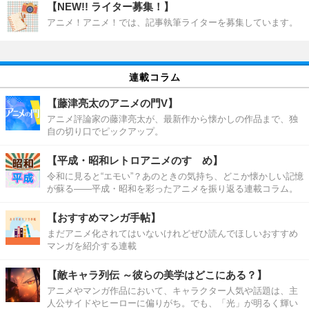
【NEW!! ライター募集！】
アニメ！アニメ！では、記事執筆ライターを募集しています。
連載コラム
【藤津亮太のアニメの門V】
アニメ評論家の藤津亮太が、最新作から懐かしの作品まで、独
自の切り口でピックアップ。
【平成・昭和レトロアニメのすゝめ】
令和に見ると“エモい”？あのときの気持ち、どこか懐かしい記憶
が蘇る――平成・昭和を彩ったアニメを振り返る連載コラム。
【おすすめマンガ手帖】
まだアニメ化されてはいないけれどぜひ読んでほしいおすすめ
マンガを紹介する連載
【敵キャラ列伝 ～彼らの美学はどこにある？】
アニメやマンガ作品において、キャラクター人気や話題は、主
人公サイドやヒーローに偏りがち。でも、「光」が明るく輝い