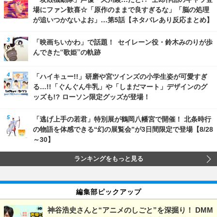
場にファン歓喜☆「原作のままで良すぎるな」「脳の処理
が追いつかないよお」…第5話【ネタバレあり反応まとめ】
「映画ちいかわ」で話題！ セイレーン役・鈴木みのりが歩
んできた“歌姫”の軌跡
「ハイキュー!!」研磨や宮ツインズの小学生姿が可愛すぎ
る…!!「ぐんぐん牛乳」や「しまだマート」デザインのグ
ッズも!? ローソン限定グッズが登場！
「逃げ上手の若君」特別展が鶴岡八幡宮で開催！ 北条時行
の物語を体感できる“幻の展覧会”が3日間限定で登場【8/28
～30】
ランキングをもっと見る
編集部ピックアップ
神谷浩史さんと“アニメのしごと”を深掘り！ DMM