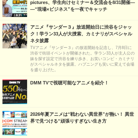
pictures、学生向けセミナー＆交流会を8/31開催―
―“現場×ビジネス”を一夜でキャッチ
アニメ『サンダー３』放送開始日に渋谷をジャッ
ク！学ラン33人が大捜索、カミナリがスペシャル
ネタ披露
TVアニメ『サンダー３』の放送開始を記念し、7月8日に
渋谷で街頭イベントが開催された。学ラン33人が主人公の
妹を探す設定で渋谷を練り歩き、お笑いコンビ・カミナリ
がスペシャルネタを披露。ハプニングも笑いに変えて会場
を盛り上げた。
DMM TVで視聴可能なアニメを紹介！
2026年夏アニメは“戦わない異世界”が熱い！ 異世
界で見つける“頑張りすぎない生き方