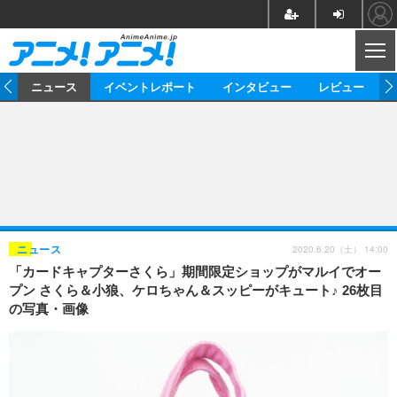
CL
ム
ニュース
イベントレポート
インタビュー
レビュー
ニュース
アニメ
映画/ドラマ
イベントレポート
マンガ
ノベル
アニメ
映画
インタビュー
音楽
声優
ライブ
舞台
スタッフ
声優
レビュー
2020.6.20（土） 14:00
ニュース
「カードキャプターさくら」期間限定ショップがマルイでオー
ゲーム
グッズ
海外イベント
ビジネス
俳優・タレント
アーティスト
アニメ
実写
動画
プン さくら＆小狼、ケロちゃん＆スッピーがキュート♪ 26枚目
イベント
海外
の写真・画像
ビジネス
書評
イベント
アニメ
映画/ドラマ
連載・コラム
ゲーム
座談会
アニメ！アニメ！TV
ABEMA Cafe