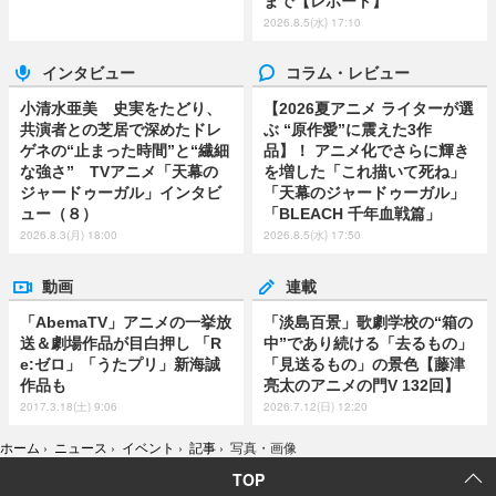
まで【レポート】
2026.8.5(水) 17:10
インタビュー
コラム・レビュー
小清水亜美 史実をたどり、
【2026夏アニメ ライターが選
共演者との芝居で深めたドレ
ぶ “原作愛”に震えた3作
ゲネの“止まった時間”と“繊細
品】！ アニメ化でさらに輝き
な強さ” TVアニメ「天幕の
を増した「これ描いて死ね」
ジャードゥーガル」インタビ
「天幕のジャードゥーガル」
ュー（８）
「BLEACH 千年血戦篇」
2026.8.3(月) 18:00
2026.8.5(水) 17:50
動画
連載
「AbemaTV」アニメの一挙放
「淡島百景」歌劇学校の“箱の
送＆劇場作品が目白押し 「R
中”であり続ける「去るもの」
e:ゼロ」「うたプリ」新海誠
「見送るもの」の景色【藤津
作品も
亮太のアニメの門V 132回】
2017.3.18(土) 9:06
2026.7.12(日) 12:20
ホーム
›
ニュース
›
イベント
›
記事
›
写真・画像
TOP