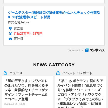
ゲームテスター/未経験OK/研修充実/かんたんチェック作業/2
0~30代活躍中/スピード採用
株式会社Tetote
東京都
月給27万円～33万円
正社員
Sponsored by
NEWS CATEGORY
ニュース
イベント・レポート
「星の王子さま」ウワバミに
「ぽこ あ ポケモン」初のリア
のまれたゾウ、絆を教えるキ
ルイベント開催！“生息地づく
ツネ…象徴的なモチーフがデ
り”を体験!? ワニノコ・ミズ
ザイン！プレートチャーム&
ゴロウ・アシマリもワクワク
エコバッグ登場
☆ 「ブクブクうみぞこの街」i
n横浜赤レンガ倉庫 ～8月9日
2026.8.6(木) 12:46