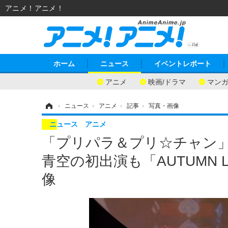
アニメ！アニメ！
ホーム
ニュース
イベントレポート
アニメ
映画/ドラマ
マン
ホーム
›
ニュース
›
アニメ
›
記事
›
写真・画像
ニュース
アニメ
「プリパラ＆プリ☆チャン
青空の初出演も「AUTUMN L
像