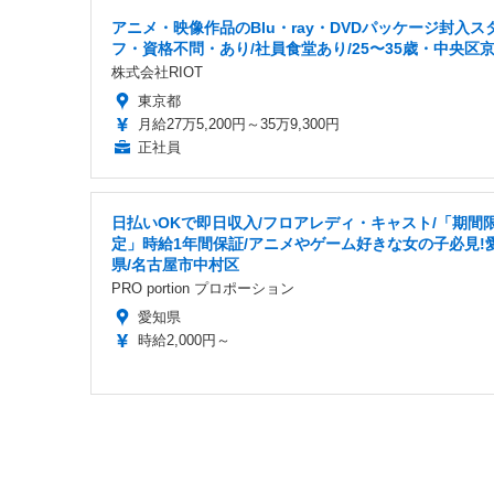
アニメ・映像作品のBlu・ray・DVDパッケージ封入ス
フ・資格不問・あり/社員食堂あり/25〜35歳・中央区
株式会社RIOT
東京都
月給27万5,200円～35万9,300円
正社員
日払いOKで即日収入/フロアレディ・キャスト/「期間
定」時給1年間保証/アニメやゲーム好きな女の子必見!
県/名古屋市中村区
PRO portion プロポーション
愛知県
時給2,000円～