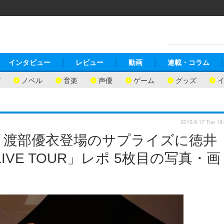
インタビュー
レビュー
動画
連載・コラム
ガ
ノベル
音楽
声優
ゲーム
グッズ
2019.9.17 Tue 18
」渡部優衣登場のサプライズに徳井
IVE TOUR」レポ 5枚目の写真・画