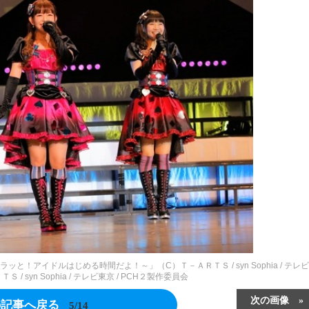
キラッと！アイドルはじめる時間だよ！～」（C）Ｔ－ＡＲＴＳ / syn Sophia / テレ
 / syn Sophia / テレビ東京 / PCH２製作委員会
次の画像
の記事へ戻る
5/14