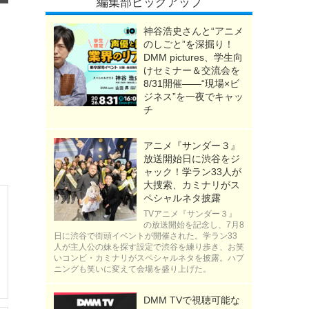
編集部ピックアップ
神谷浩史さんと“アニメ
のしごと”を深掘り！
DMM pictures、学生向
けセミナー＆交流会を
8/31開催――“現場×ビ
ジネス”を一夜でキャッ
チ
アニメ『サンダー３』
放送開始日に渋谷をジ
ャック！学ラン33人が
大捜索、カミナリがス
ペシャルネタ披露
TVアニメ『サンダー３』
の放送開始を記念し、7月8
日に渋谷で街頭イベントが開催された。学ラン33
人が主人公の妹を探す設定で渋谷を練り歩き、お笑
いコンビ・カミナリがスペシャルネタを披露。ハプ
ニングも笑いに変えて会場を盛り上げた。
DMM TVで視聴可能な