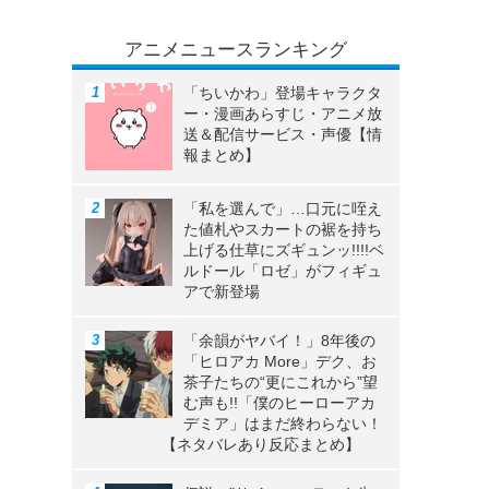
アニメニュースランキング
「ちいかわ」登場キャラクタ
ー・漫画あらすじ・アニメ放
送＆配信サービス・声優【情
報まとめ】
「私を選んで」…口元に咥え
た値札やスカートの裾を持ち
上げる仕草にズギュンッ!!!!ベ
ルドール「ロゼ」がフィギュ
アで新登場
「余韻がヤバイ！」8年後の
「ヒロアカ More」デク、お
茶子たちの“更にこれから”望
む声も!!「僕のヒーローアカ
デミア」はまだ終わらない！
【ネタバレあり反応まとめ】