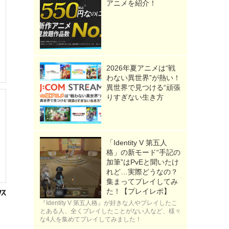
アニメを紹介！
2026年夏アニメは“戦
わない異世界”が熱い！
異世界で見つける“頑張
りすぎない生き方
「Identity V 第五人
格」の新モード“手記の
加筆”はPvEと聞いたけ
れど…実際どうなの？
集まってプレイしてみ
た！【プレイレポ】
『Identity V 第五人格』が好きな人やプレイしたこ
とある人、全くプレイしたことがない人など、様々
な4人を集めてプレイしてみました！