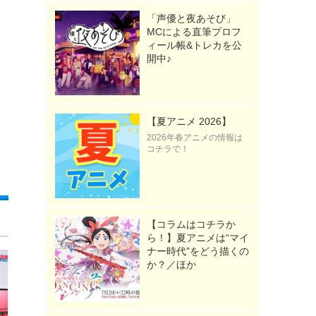
「声優と夜あそび」
MCによる直筆プロフ
ィール帳&トレカを公
開中♪
【夏アニメ 2026】
2026年春アニメの情報は
コチラで！
【コラムはコチラか
ら！】夏アニメは“マイ
ナー時代”をどう描くの
か？／ほか