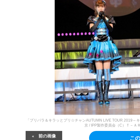
「プリパラ＆キラッとプリ☆チャンAUTUMN LIVE TOUR 2019～
京 / IPP製作委員会（C）Ｔ－ＡＲＴＳ
前の画像
こ