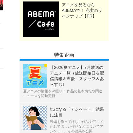
アニメを見るなら
ABEMAで！ 充実のラ
インナップ【PR】
組
特集企画
【2026夏アニメ】7月放送の
アニメ一覧（放送開始日＆配
信情報＆声優・スタッフ＆あ
らすじ）
夏アニメの情報を深掘り！ 作品の基本情報や関連
ニュースを随時更新
気になる「アンケート」結果
に注目
続編を作ってほしい作品やアニメ
化してほしい作品などについてア
ンケート、その結果を公開