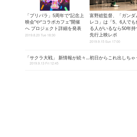
「プリパラ」5周年で“記念上
富野総監督、「ガンダム
映会”や“コラボカフェ”開催
レコ」は「5、6人でも
へ プロジェクト詳細を発表
る人がいるなら50年持
先行上映レポ
2019.8.20 Tue 18:30
2019.9.15 Sun 17:00
「サクラ大戦」 新情報が続々...初日からこれ出しちゃ
2019.9.13 Fri 12:45