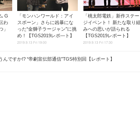
 G
「モンハンワールド：アイ
「桃太郎電鉄」新作ステー
伝わ
スボーン」さらに凶暴にな
ジイベント！ 新たな取り
つ」
った“金獅子ラージャン”に挑
みへの思いが語られる
め！【TGS2019レポ―ト】
【TGS2019レポート】
2019.9.13 Fri 19:00
2019.9.13 Fri 17:30
うんですか!? “帝劇宣伝部通信”TGS特別回【レポート】