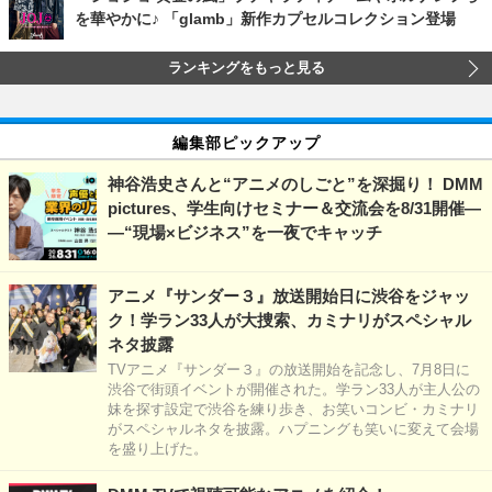
を華やかに♪ 「glamb」新作カプセルコレクション登場
ランキングをもっと見る
編集部ピックアップ
神谷浩史さんと“アニメのしごと”を深掘り！ DMM
pictures、学生向けセミナー＆交流会を8/31開催―
―“現場×ビジネス”を一夜でキャッチ
アニメ『サンダー３』放送開始日に渋谷をジャッ
ク！学ラン33人が大捜索、カミナリがスペシャル
ネタ披露
TVアニメ『サンダー３』の放送開始を記念し、7月8日に
渋谷で街頭イベントが開催された。学ラン33人が主人公の
妹を探す設定で渋谷を練り歩き、お笑いコンビ・カミナリ
がスペシャルネタを披露。ハプニングも笑いに変えて会場
を盛り上げた。