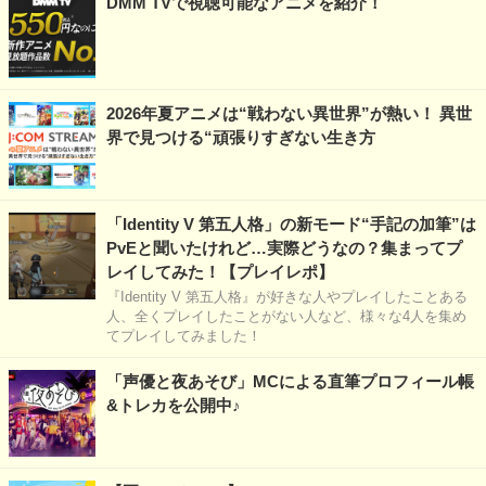
DMM TVで視聴可能なアニメを紹介！
2026年夏アニメは“戦わない異世界”が熱い！ 異世
界で見つける“頑張りすぎない生き方
「Identity V 第五人格」の新モード“手記の加筆”は
PvEと聞いたけれど…実際どうなの？集まってプ
レイしてみた！【プレイレポ】
『Identity V 第五人格』が好きな人やプレイしたことある
人、全くプレイしたことがない人など、様々な4人を集め
てプレイしてみました！
「声優と夜あそび」MCによる直筆プロフィール帳
&トレカを公開中♪