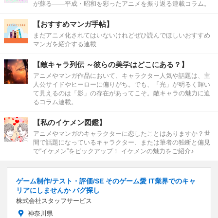
が蘇る――平成・昭和を彩ったアニメを振り返る連載コラム。
【おすすめマンガ手帖】
まだアニメ化されてはいないけれどぜひ読んでほしいおすすめ
マンガを紹介する連載
【敵キャラ列伝 ～彼らの美学はどこにある？】
アニメやマンガ作品において、キャラクター人気や話題は、主
人公サイドやヒーローに偏りがち。でも、「光」が明るく輝い
て見えるのは「影」の存在があってこそ。敵キャラの魅力に迫
るコラム連載。
【私のイケメン図鑑】
アニメやマンガのキャラクターに恋したことはありますか？世
間で話題になっているキャラクター、または筆者の独断と偏見
で“イケメン”をピックアップ！ イケメンの魅力をご紹介♪
ゲーム制作/テスト・評価/SE そのゲーム愛 IT業界でのキャ
リアにしませんか バグ探し
株式会社スタッフサービス
神奈川県