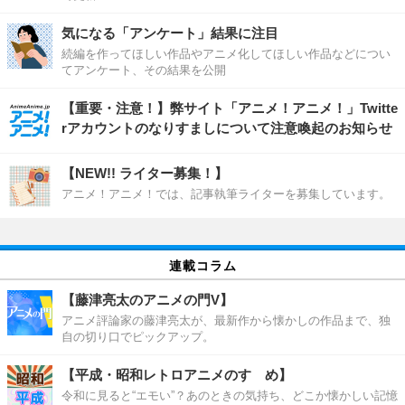
気になる「アンケート」結果に注目
続編を作ってほしい作品やアニメ化してほしい作品などについ
てアンケート、その結果を公開
【重要・注意！】弊サイト「アニメ！アニメ！」Twitte
rアカウントのなりすましについて注意喚起のお知らせ
【NEW!! ライター募集！】
アニメ！アニメ！では、記事執筆ライターを募集しています。
連載コラム
【藤津亮太のアニメの門V】
アニメ評論家の藤津亮太が、最新作から懐かしの作品まで、独
自の切り口でピックアップ。
【平成・昭和レトロアニメのすゝめ】
令和に見ると“エモい”？あのときの気持ち、どこか懐かしい記憶