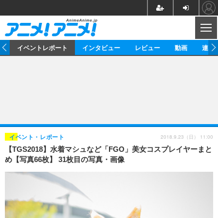
CL
ス
イベントレポート
インタビュー
レビュー
動画
連載
ニュース
アニメ
映画/ドラマ
イベントレポート
マンガ
ノベル
アニメ
映画
インタビュー
音楽
声優
ライブ
舞台
スタッフ
声優
レビュー
2018.9.23（日） 11:00
イベント・レポート
【TGS2018】水着マシュなど「FGO」美女コスプレイヤーまと
ゲーム
グッズ
海外イベント
ビジネス
俳優・タレント
アーティスト
アニメ
実写
動画
め【写真66枚】 31枚目の写真・画像
イベント
海外
ビジネス
書評
イベント
アニメ
映画/ドラマ
連載・コラム
ゲーム
座談会
アニメ！アニメ！TV
ABEMA Cafe