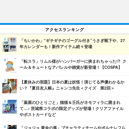
アクセスランキング
「ちいかわ」“ギチギチのゴーグル付き”うさぎ靴下や、27
年カレンダーも！新作アイテム続々登場
「転スラ」リムル様がハンバーガーに挟まれちゃった!? ク
ール＆キュートなアパレルや雑貨が新登場！【COSPA】
【夏休みの宿題】日本の夏は妖怪！演じてる声優わかるか
い？『夏目友人帳』ニャンコ先生＜クイズ 第2回＞
「薬屋のひとりごと」猫猫＆壬氏がネモフィラに囲まれ
て…♪ 茨城県コラボの限定グッズが登場！クリアファイル
やポストカードなど
「ジョジョ 黄金の風」ブチャラティチームやポルナレフら