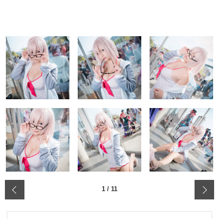
‹
1
/
11