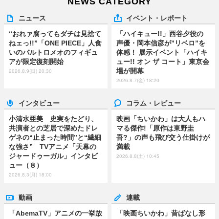
NEWS CATEGORY
ニュース
イベント・レポート
“おれァ腐ってもダチは見捨て
「ハイキュー!!」西谷夕役の
ねェっ!!”「ONE PIECE」人食
声優・岡本信彦が”リベロ”を
いのバルトロメオのフィギュ
体感！ 展示イベント「ハイキ
アが限定復刻開始
ュー!! オン ザ コート」東京会
場が開幕
2026.8.9(日) 20:30
2026.8.7(金) 18:20
インタビュー
コラム・レビュー
小清水亜美 史実をたどり、
映画「ちいかわ」は大人もハ
共演者との芝居で深めたドレ
マる傑作!「原作は東野圭
ゲネの“止まった時間”と“繊細
吾?」の声も飛び交う仕掛けが
な強さ” TVアニメ「天幕の
満載
ジャードゥーガル」インタビ
2026.8.8(土) 10:45
ュー（８）
2026.8.3(月) 18:00
動画
連載
「AbemaTV」アニメの一挙放
「映画ちいかわ」昔ばなし形