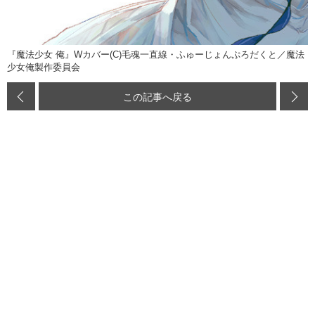
『魔法少女 俺』Wカバー(C)毛魂一直線・ふゅーじょんぷろだくと／魔法
少女俺製作委員会
この記事へ戻る