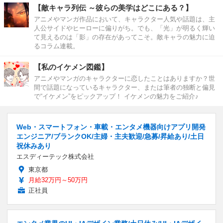
【敵キャラ列伝 ～彼らの美学はどこにある？】
アニメやマンガ作品において、キャラクター人気や話題は、主
人公サイドやヒーローに偏りがち。でも、「光」が明るく輝い
て見えるのは「影」の存在があってこそ。敵キャラの魅力に迫
るコラム連載。
【私のイケメン図鑑】
アニメやマンガのキャラクターに恋したことはありますか？世
間で話題になっているキャラクター、または筆者の独断と偏見
で“イケメン”をピックアップ！ イケメンの魅力をご紹介♪
Web・スマートフォン・車載・エンタメ機器向けアプリ開発
エンジニア/ブランクOK/主婦・主夫歓迎/急募/昇給あり/土日
祝休みあり
エスディーテック株式会社
東京都
月給32万円～50万円
正社員