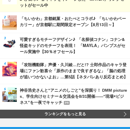
ットがセール中
「ちいかわ」京都銘菓・おたべとコラボ♪ 「ちいかわベー
カリー」が京都駅に期間限定オープン【8月13日～】
可愛すぎるモチーフデザイン♪ 「名探偵コナン」コナン&
怪盗キッドのモチーフを表現！ 「MAYLA」パンプスがセ
ール実施中【30％オフセール】
「攻殻機動隊」声優・久川綾…だと!? 士郎作品のキャラ登
場にファン歓喜☆「原作のままで良すぎるな」「脳の処理
が追いつかないよお」…第5話【ネタバレあり反応まとめ】
神谷浩史さんと“アニメのしごと”を深掘り！ DMM picture
s、学生向けセミナー＆交流会を8/31開催――“現場×ビジ
ネス”を一夜でキャッチ
PR
ランキングをもっと見る