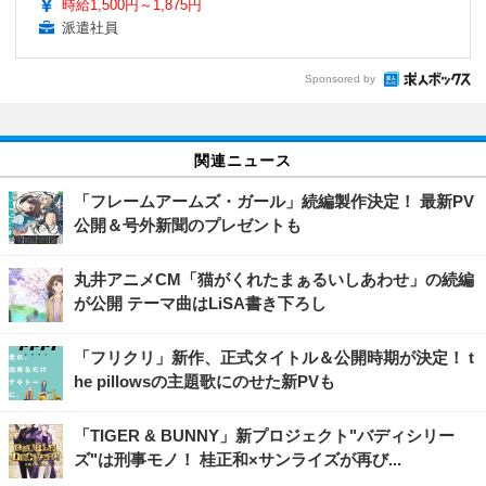
時給1,500円～1,875円
派遣社員
Sponsored by
関連ニュース
「フレームアームズ・ガール」続編製作決定！ 最新PV
公開＆号外新聞のプレゼントも
丸井アニメCM「猫がくれたまぁるいしあわせ」の続編
が公開 テーマ曲はLiSA書き下ろし
「フリクリ」新作、正式タイトル＆公開時期が決定！ t
he pillowsの主題歌にのせた新PVも
「TIGER & BUNNY」新プロジェクト"バディシリー
ズ"は刑事モノ！ 桂正和×サンライズが再び...