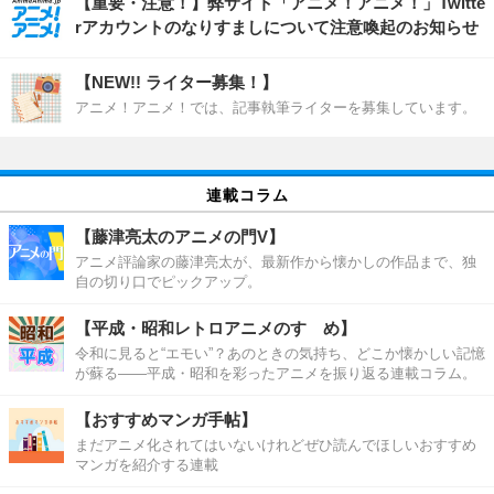
【重要・注意！】弊サイト「アニメ！アニメ！」Twitte
rアカウントのなりすましについて注意喚起のお知らせ
【NEW!! ライター募集！】
アニメ！アニメ！では、記事執筆ライターを募集しています。
連載コラム
【藤津亮太のアニメの門V】
アニメ評論家の藤津亮太が、最新作から懐かしの作品まで、独
自の切り口でピックアップ。
【平成・昭和レトロアニメのすゝめ】
令和に見ると“エモい”？あのときの気持ち、どこか懐かしい記憶
が蘇る――平成・昭和を彩ったアニメを振り返る連載コラム。
【おすすめマンガ手帖】
まだアニメ化されてはいないけれどぜひ読んでほしいおすすめ
マンガを紹介する連載