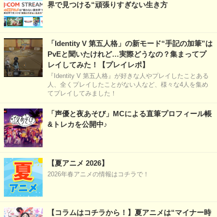
界で見つける“頑張りすぎない生き方
「Identity V 第五人格」の新モード“手記の加筆”は
PvEと聞いたけれど…実際どうなの？集まってプ
レイしてみた！【プレイレポ】
『Identity V 第五人格』が好きな人やプレイしたことある
人、全くプレイしたことがない人など、様々な4人を集め
てプレイしてみました！
「声優と夜あそび」MCによる直筆プロフィール帳
&トレカを公開中♪
【夏アニメ 2026】
2026年春アニメの情報はコチラで！
【コラムはコチラから！】夏アニメは“マイナー時