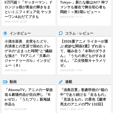
0万円超！「ヤッターマン」ド
Tokyo-」新たな敵はAI!? 神フ
ロンジョ様が黄金の輝きをま
ァンサも健在で舞台初心者も
といミニフィギュア化 ヤッタ
悶絶！＜第2期レビュー＞
ーワン&おだてブタも
2026.8.6(木) 17:15
2026.8.6(木) 20:20
インタビュー
コラム・レビュー
小清水亜美 史実をたどり、
【2026夏アニメ ライターが選
共演者との芝居で深めたドレ
ぶ 絶妙な関係3選】ずれ合っ
ゲネの“止まった時間”と“繊細
て、噛み合う「令和のダラさ
な強さ” TVアニメ「天幕の
ん」「うちの弟どもがすみま
ジャードゥーガル」インタビ
せん」「乙女怪獣キャラメリ
ュー（８）
ゼ」
2026.8.3(月) 18:00
2026.8.6(木) 17:50
動画
連載
「AbemaTV」アニメの一挙放
「淡島百景」歌劇学校の“箱の
送＆劇場作品が目白押し 「R
中”であり続ける「去るもの」
e:ゼロ」「うたプリ」新海誠
「見送るもの」の景色【藤津
作品も
亮太のアニメの門V 132回】
2017.3.18(土) 9:06
2026.7.12(日) 12:20