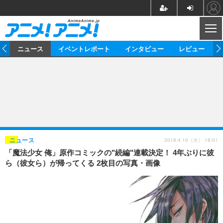
CL
ム
ニュース
イベントレポート
インタビュー
レビュー
ニュース
アニメ
映画/ドラマ
イベントレポート
マンガ
ノベル
アニメ
映画
インタビュー
音楽
声優
ライブ
舞台
スタッフ
声優
レビュー
2018.4.10（火） 18:01
ニュース
「魔法少女 俺」原作コミックの"続編"連載決定！ 4年ぶりに彼
ゲーム
グッズ
海外イベント
ビジネス
俳優・タレント
アーティスト
アニメ
実写
動画
ら（彼女ら）が帰ってくる 2枚目の写真・画像
イベント
海外
ビジネス
書評
イベント
アニメ
映画/ドラマ
連載・コラム
ゲーム
座談会
アニメ！アニメ！TV
ABEMA Cafe