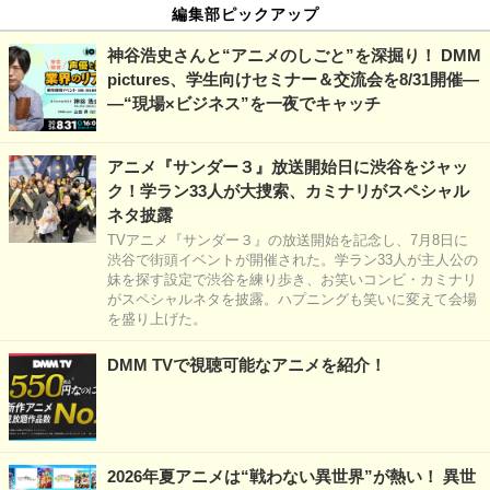
編集部ピックアップ
神谷浩史さんと“アニメのしごと”を深掘り！ DMM
pictures、学生向けセミナー＆交流会を8/31開催―
―“現場×ビジネス”を一夜でキャッチ
アニメ『サンダー３』放送開始日に渋谷をジャッ
ク！学ラン33人が大捜索、カミナリがスペシャル
ネタ披露
TVアニメ『サンダー３』の放送開始を記念し、7月8日に
渋谷で街頭イベントが開催された。学ラン33人が主人公の
妹を探す設定で渋谷を練り歩き、お笑いコンビ・カミナリ
がスペシャルネタを披露。ハプニングも笑いに変えて会場
を盛り上げた。
DMM TVで視聴可能なアニメを紹介！
2026年夏アニメは“戦わない異世界”が熱い！ 異世