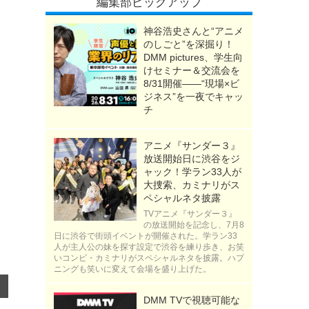
編集部ピックアップ
神谷浩史さんと“アニメ
のしごと”を深掘り！
DMM pictures、学生向
けセミナー＆交流会を
8/31開催――“現場×ビ
ジネス”を一夜でキャッ
チ
アニメ『サンダー３』
放送開始日に渋谷をジ
ャック！学ラン33人が
大捜索、カミナリがス
ペシャルネタ披露
TVアニメ『サンダー３』
の放送開始を記念し、7月8
日に渋谷で街頭イベントが開催された。学ラン33
人が主人公の妹を探す設定で渋谷を練り歩き、お笑
いコンビ・カミナリがスペシャルネタを披露。ハプ
ニングも笑いに変えて会場を盛り上げた。
DMM TVで視聴可能な