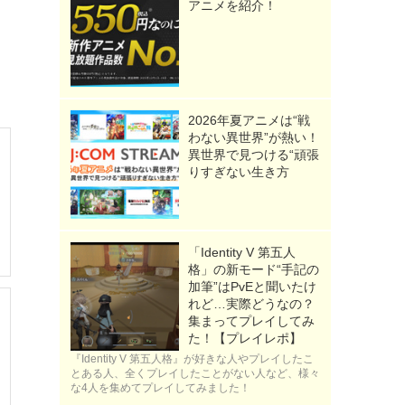
アニメを紹介！
2026年夏アニメは“戦
わない異世界”が熱い！
異世界で見つける“頑張
りすぎない生き方
「Identity V 第五人
格」の新モード“手記の
加筆”はPvEと聞いたけ
れど…実際どうなの？
集まってプレイしてみ
た！【プレイレポ】
『Identity V 第五人格』が好きな人やプレイしたこ
とある人、全くプレイしたことがない人など、様々
な4人を集めてプレイしてみました！