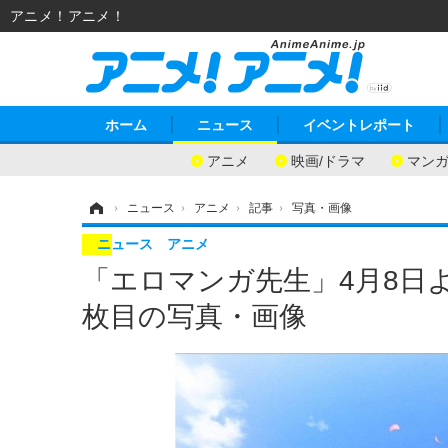
アニメ！アニメ！
ホーム
ニュース
イベントレポート
アニメ
映画/ドラマ
マン
ホーム
›
ニュース
›
アニメ
›
記事
›
写真・画像
ニュース
アニメ
「エロマンガ先生」4月8日より
枚目の写真・画像