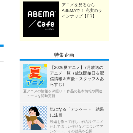
アニメを見るなら
ABEMAで！ 充実のラ
インナップ【PR】
特集企画
【2026夏アニメ】7月放送の
アニメ一覧（放送開始日＆配
信情報＆声優・スタッフ＆あ
らすじ）
夏アニメの情報を深掘り！ 作品の基本情報や関連
ニュースを随時更新
気になる「アンケート」結果
に注目
シ
続編を作ってほしい作品やアニメ
化してほしい作品などについてア
ンケート、その結果を公開