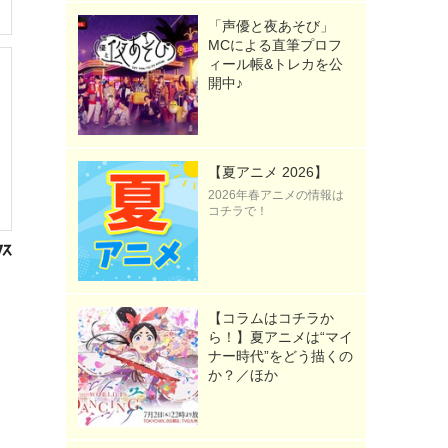
「声優と夜あそび」
MCによる直筆プロフ
ィール帳&トレカを公
開中♪
【夏アニメ 2026】
2026年春アニメの情報は
コチラで！
【コラムはコチラか
ら！】夏アニメは“マイ
ナー時代”をどう描くの
か？／ほか