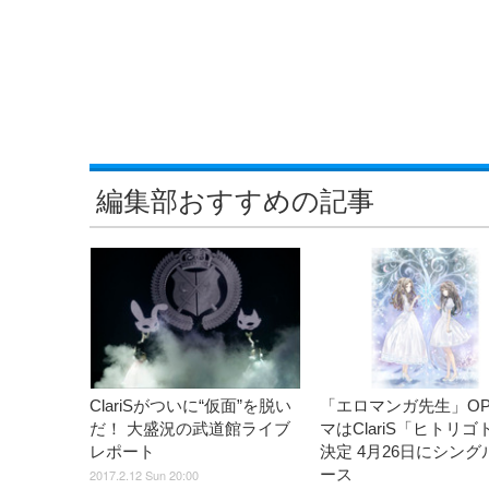
編集部おすすめの記事
ClariSがついに“仮面”を脱い
「エロマンガ先生」O
だ！ 大盛況の武道館ライブ
マはClariS「ヒトリゴ
レポート
決定 4月26日にシング
ース
2017.2.12 Sun 20:00