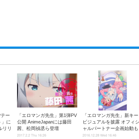
Pテー
「エロマンガ先生」第1弾PV
「エロマンガ先生」新キー
ト」に
公開 AnimeJapanには藤田
ビジュアルを披露 オフィ
ルリリ
茜、松岡禎丞ら登壇
ャルパートナー企画始動も
2017.2.2 Thu 16:26
2016.12.28 Wed 16:46