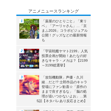
アニメニュースランキング
「薬屋のひとりごと」「東リ
ベ」「アーリャさん」…「京
まふ2026」コラボビジュアル
公開！グッズなどの最新情報
も
「宇宙戦艦ヤマト2199」人気
投票企画が開始！あたなの好
きなキャラ・メカは？【2199
～3199総選挙】
「攻殻機動隊」声優・久川
綾…だと!? 士郎作品のキャラ
登場にファン歓喜☆「原作の
ままで良すぎるな」「脳の処
理が追いつかないよお」…第
5話【ネタバレあり反応まとめ】