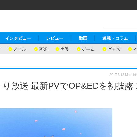
インタビュー
レビュー
動画
連載・コラム
ガ
ノベル
音楽
声優
ゲーム
グッズ
2017.3.13 Mon 16
放送 最新PVでOP&EDを初披露 