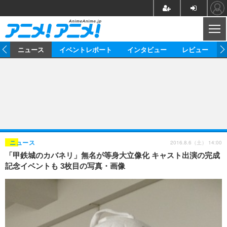
CL
ム
ニュース
イベントレポート
インタビュー
レビュー
ニュース
アニメ
映画/ドラマ
イベントレポート
マンガ
ノベル
アニメ
映画
インタビュー
音楽
声優
ライブ
舞台
スタッフ
声優
レビュー
2016.8.6（土） 14:00
ニュース
「甲鉄城のカバネリ」無名が等身大立像化 キャスト出演の完成
ゲーム
グッズ
海外イベント
ビジネス
俳優・タレント
アーティスト
アニメ
実写
動画
記念イベントも 3枚目の写真・画像
イベント
海外
ビジネス
書評
イベント
アニメ
映画/ドラマ
連載・コラム
ゲーム
座談会
アニメ！アニメ！TV
ABEMA Cafe