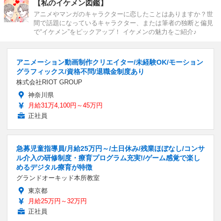
【私のイケメン図鑑】
アニメやマンガのキャラクターに恋したことはありますか？世
間で話題になっているキャラクター、または筆者の独断と偏見
で“イケメン”をピックアップ！ イケメンの魅力をご紹介♪
アニメーション動画制作クリエイター/未経験OK/モーション
グラフィックス/資格不問/退職金制度あり
株式会社RIOT GROUP
神奈川県
月給31万4,100円～45万円
正社員
急募児童指導員/月給25万円～/土日休み/残業ほぼなし/コンサ
ル介入の研修制度・療育プログラム充実!/ゲーム感覚で楽し
めるデジタル療育が特徴
グランドオーキッド本所教室
東京都
月給25万円～32万円
正社員