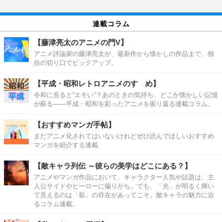
連載コラム
【藤津亮太のアニメの門V】
アニメ評論家の藤津亮太が、最新作から懐かしの作品まで、独
自の切り口でピックアップ。
【平成・昭和レトロアニメのすゝめ】
令和に見ると“エモい”？あのときの気持ち、どこか懐かしい記憶
が蘇る――平成・昭和を彩ったアニメを振り返る連載コラム。
【おすすめマンガ手帖】
まだアニメ化されてはいないけれどぜひ読んでほしいおすすめ
マンガを紹介する連載
【敵キャラ列伝 ～彼らの美学はどこにある？】
アニメやマンガ作品において、キャラクター人気や話題は、主
人公サイドやヒーローに偏りがち。でも、「光」が明るく輝い
て見えるのは「影」の存在があってこそ。敵キャラの魅力に迫
るコラム連載。