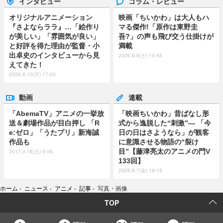
インタビュー
コラム・レビュー
オリジナルアニメーション
映画「ちいかわ」は大人もハ
『さよならララ』…「絵作り
マる傑作!「原作は東野圭
が美しい」「雰囲気が良い」
吾?」の声も飛び交う仕掛けが
と好評を得た理由が監督・小
満載
出卓史のインタビューから見
2026.8.8(土) 10:45
えてきた！
2026.8.10(月) 17:00
動画
連載
「AbemaTV」アニメの一挙放
「映画ちいかわ」昔ばなし形
送＆劇場作品が目白押し 「R
式から逸脱した“刺激”― 「今
e:ゼロ」「うたプリ」新海誠
日の日はさようなら」が観客
作品も
に意識させる物語の“裂け
目”【藤津亮太のアニメの門V
2017.3.18(土) 9:06
133回】
2026.8.7(金) 19:15
ホーム
›
ニュース
›
アニメ
›
記事
›
写真・画像
TOP