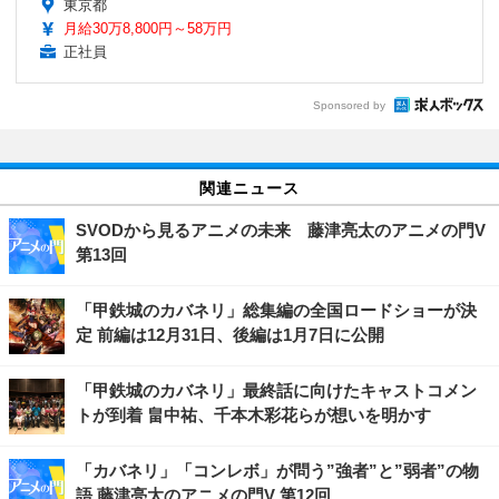
東京都
月給30万8,800円～58万円
正社員
Sponsored by
関連ニュース
SVODから見るアニメの未来 藤津亮太のアニメの門V
第13回
「甲鉄城のカバネリ」総集編の全国ロードショーが決
定 前編は12月31日、後編は1月7日に公開
「甲鉄城のカバネリ」最終話に向けたキャストコメン
トが到着 畠中祐、千本木彩花らが想いを明かす
「カバネリ」「コンレボ」が問う”強者”と”弱者”の物
語 藤津亮太のアニメの門V 第12回