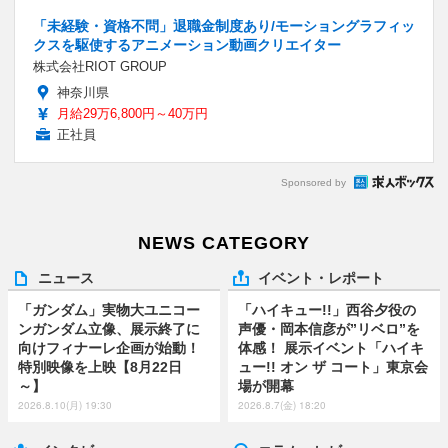
「未経験・資格不問」退職金制度あり/モーショングラフィッ
クスを駆使するアニメーション動画クリエイター
株式会社RIOT GROUP
神奈川県
月給29万6,800円～40万円
正社員
Sponsored by
NEWS CATEGORY
ニュース
イベント・レポート
「ガンダム」実物大ユニコー
「ハイキュー!!」西谷夕役の
ンガンダム立像、展示終了に
声優・岡本信彦が”リベロ”を
向けフィナーレ企画が始動！
体感！ 展示イベント「ハイキ
特別映像を上映【8月22日
ュー!! オン ザ コート」東京会
～】
場が開幕
2026.8.10(月) 19:30
2026.8.7(金) 18:20