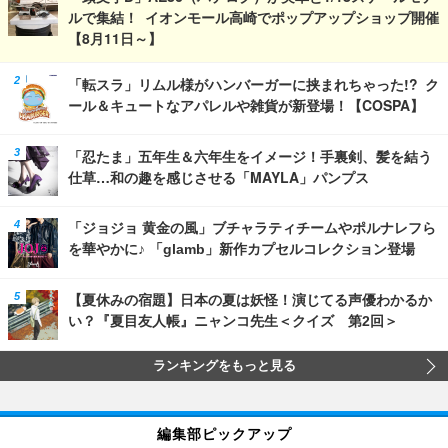
ルで集結！ イオンモール高崎でポップアップショップ開催
【8月11日～】
「転スラ」リムル様がハンバーガーに挟まれちゃった!? ク
ール＆キュートなアパレルや雑貨が新登場！【COSPA】
「忍たま」五年生＆六年生をイメージ！手裏剣、髪を結う
仕草…和の趣を感じさせる「MAYLA」パンプス
「ジョジョ 黄金の風」ブチャラティチームやポルナレフら
を華やかに♪ 「glamb」新作カプセルコレクション登場
【夏休みの宿題】日本の夏は妖怪！演じてる声優わかるか
い？『夏目友人帳』ニャンコ先生＜クイズ 第2回＞
ランキングをもっと見る
編集部ピックアップ