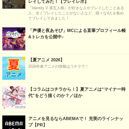
レイしてみた！【プレイレポ】
『Identity V 第五人格』が好きな人やプレイしたことある
人、全くプレイしたことがない人など、様々な4人を集め
てプレイしてみました！
「声優と夜あそび」MCによる直筆プロフィール帳
&トレカを公開中♪
【夏アニメ 2026】
2026年春アニメの情報はコチラで！
【コラムはコチラから！】夏アニメは“マイナー時
代”をどう描くのか？／ほか
アニメを見るならABEMAで！ 充実のラインナッ
プ【PR】