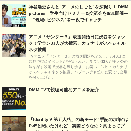
神谷浩史さんと“アニメのしごと”を深掘り！ DMM
pictures、学生向けセミナー＆交流会を8/31開催―
―“現場×ビジネス”を一夜でキャッチ
アニメ『サンダー３』放送開始日に渋谷をジャッ
ク！学ラン33人が大捜索、カミナリがスペシャル
ネタ披露
TVアニメ『サンダー３』の放送開始を記念し、7月8日に
渋谷で街頭イベントが開催された。学ラン33人が主人公の
妹を探す設定で渋谷を練り歩き、お笑いコンビ・カミナリ
がスペシャルネタを披露。ハプニングも笑いに変えて会場
を盛り上げた。
DMM TVで視聴可能なアニメを紹介！
「Identity V 第五人格」の新モード“手記の加筆”は
PvEと聞いたけれど…実際どうなの？集まってプ