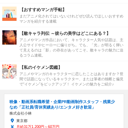
【おすすめマンガ手帖】
まだアニメ化されてはいないけれどぜひ読んでほしいおすすめ
マンガを紹介する連載
【敵キャラ列伝 ～彼らの美学はどこにある？】
アニメやマンガ作品において、キャラクター人気や話題は、主
人公サイドやヒーローに偏りがち。でも、「光」が明るく輝い
て見えるのは「影」の存在があってこそ。敵キャラの魅力に迫
るコラム連載。
【私のイケメン図鑑】
アニメやマンガのキャラクターに恋したことはありますか？世
間で話題になっているキャラクター、または筆者の独断と偏見
で“イケメン”をピックアップ！ イケメンの魅力をご紹介♪
映像・動画系転職希望・企業PR動画制作スタッフ・残業少
なめ「正社員/育休実績あり/エンタメ好き歓迎」
株式会社小林
東京都
月給31万1,200円～60万円