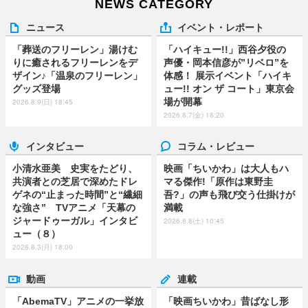
NEWS CATEGORY
ニュース
イベント・レポート
「葬送のフリーレン」湯けむ
「ハイキュー!!」西谷夕役の
りに癒されるフリーレンをデ
声優・岡本信彦が”リベロ”を
ザイン♪「温泉のフリーレン」
体感！ 展示イベント「ハイキ
グッズ登場
ュー!! オン ザ コート」東京会
場が開幕
2026.8.9(日) 18:45
2026.8.7(金) 18:20
インタビュー
コラム・レビュー
小清水亜美 史実をたどり、
映画「ちいかわ」は大人もハ
共演者との芝居で深めたドレ
マる傑作!「原作は東野圭
ゲネの“止まった時間”と“繊細
吾?」の声も飛び交う仕掛けが
な強さ” TVアニメ「天幕の
満載
ジャードゥーガル」インタビ
2026.8.8(土) 10:45
ュー（８）
2026.8.3(月) 18:00
動画
連載
「AbemaTV」アニメの一挙放
「映画ちいかわ」昔ばなし形