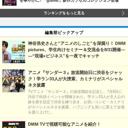
を華やかに♪ 「glamb」新作カプセルコレクション登場
ランキングをもっと見る
編集部ピックアップ
神谷浩史さんと“アニメのしごと”を深掘り！ DMM
pictures、学生向けセミナー＆交流会を8/31開催―
―“現場×ビジネス”を一夜でキャッチ
アニメ『サンダー３』放送開始日に渋谷をジャッ
ク！学ラン33人が大捜索、カミナリがスペシャル
ネタ披露
TVアニメ『サンダー３』の放送開始を記念し、7月8日に
渋谷で街頭イベントが開催された。学ラン33人が主人公の
妹を探す設定で渋谷を練り歩き、お笑いコンビ・カミナリ
がスペシャルネタを披露。ハプニングも笑いに変えて会場
を盛り上げた。
DMM TVで視聴可能なアニメを紹介！