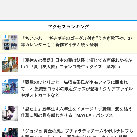
アクセスランキング
「ちいかわ」“ギチギチのゴーグル付き”うさぎ靴下や、27
年カレンダーも！新作アイテム続々登場
【夏休みの宿題】日本の夏は妖怪！演じてる声優わかるか
い？『夏目友人帳』ニャンコ先生＜クイズ 第2回＞
「薬屋のひとりごと」猫猫＆壬氏がネモフィラに囲まれ
て…♪ 茨城県コラボの限定グッズが登場！クリアファイル
やポストカードなど
「忍たま」五年生＆六年生をイメージ！手裏剣、髪を結う
仕草…和の趣を感じさせる「MAYLA」パンプス
「ジョジョ 黄金の風」ブチャラティチームやポルナレフら