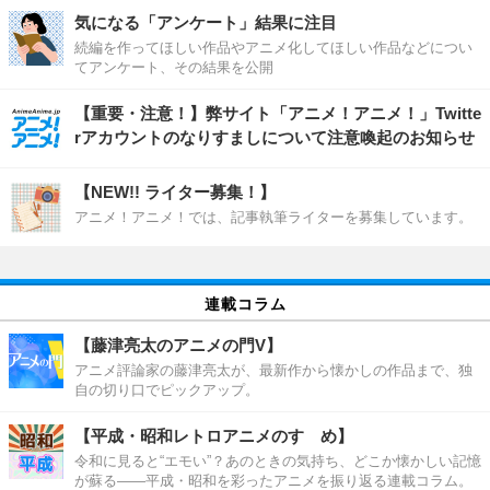
気になる「アンケート」結果に注目
続編を作ってほしい作品やアニメ化してほしい作品などについ
てアンケート、その結果を公開
【重要・注意！】弊サイト「アニメ！アニメ！」Twitte
rアカウントのなりすましについて注意喚起のお知らせ
【NEW!! ライター募集！】
アニメ！アニメ！では、記事執筆ライターを募集しています。
連載コラム
【藤津亮太のアニメの門V】
アニメ評論家の藤津亮太が、最新作から懐かしの作品まで、独
自の切り口でピックアップ。
【平成・昭和レトロアニメのすゝめ】
令和に見ると“エモい”？あのときの気持ち、どこか懐かしい記憶
が蘇る――平成・昭和を彩ったアニメを振り返る連載コラム。