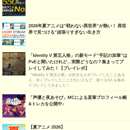
2026年夏アニメは“戦わない異世界”が熱い！ 異世
界で見つける“頑張りすぎない生き方
「Identity V 第五人格」の新モード“手記の加筆”は
PvEと聞いたけれど…実際どうなの？集まってプ
レイしてみた！【プレイレポ】
『Identity V 第五人格』が好きな人やプレイしたことある
人、全くプレイしたことがない人など、様々な4人を集め
てプレイしてみました！
「声優と夜あそび」MCによる直筆プロフィール帳
&トレカを公開中♪
【夏アニメ 2026】