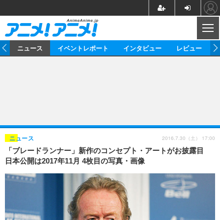
CL
ム
ニュース
イベントレポート
インタビュー
レビュー
ニュース
アニメ
映画/ドラマ
イベントレポート
マンガ
ノベル
アニメ
映画
インタビュー
音楽
声優
ライブ
舞台
スタッフ
声優
レビュー
2016.7.30（土） 17:00
ニュース
「ブレードランナー」新作のコンセプト・アートがお披露目
ゲーム
グッズ
海外イベント
ビジネス
俳優・タレント
アーティスト
アニメ
実写
動画
日本公開は2017年11月 4枚目の写真・画像
イベント
海外
ビジネス
書評
イベント
アニメ
映画/ドラマ
連載・コラム
ゲーム
座談会
アニメ！アニメ！TV
ABEMA Cafe