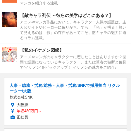
マンガを紹介する連載
【敵キャラ列伝 ～彼らの美学はどこにある？】
アニメやマンガ作品において、キャラクター人気や話題は、主
人公サイドやヒーローに偏りがち。でも、「光」が明るく輝い
て見えるのは「影」の存在があってこそ。敵キャラの魅力に迫
るコラム連載。
【私のイケメン図鑑】
アニメやマンガのキャラクターに恋したことはありますか？世
間で話題になっているキャラクター、または筆者の独断と偏見
で“イケメン”をピックアップ！ イケメンの魅力をご紹介♪
人事・総務・労務/総務・人事・労務/SNKで採用担当 リクル
ーター/大阪
株式会社SNK
大阪府
年収480万円～
正社員