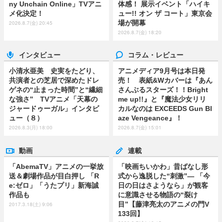
ny Unchain Online」TVアニ
体感！ 展示イベント「ハイキ
メ化決定！
ュー!! オン ザ コート」東京会
場が開幕
2026.8.7(金) 20:45
2026.8.7(金) 18:20
インタビュー
コラム・レビュー
小清水亜美 史実をたどり、
アニメディア9月号は本日発
共演者との芝居で深めたドレ
売！ 表紙&Wカバーは『あん
ゲネの“止まった時間”と“繊細
さんぶるスターズ！！Bright
な強さ” TVアニメ「天幕の
me up!!』と『魔法少女リリ
ジャードゥーガル」インタビ
カルなのは EXCEEDS Gun Bl
ュー（８）
aze Vengeance』！
2026.8.3(月) 18:00
2026.8.7(金) 15:01
動画
連載
「AbemaTV」アニメの一挙放
「映画ちいかわ」昔ばなし形
送＆劇場作品が目白押し 「R
式から逸脱した“刺激”― 「今
e:ゼロ」「うたプリ」新海誠
日の日はさようなら」が観客
作品も
に意識させる物語の“裂け
目”【藤津亮太のアニメの門V
2017.3.18(土) 9:06
133回】