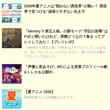
2026年夏アニメは“戦わない異世界”が熱い！ 異世
界で見つける“頑張りすぎない生き方
「Identity V 第五人格」の新モード“手記の加筆”は
PvEと聞いたけれど…実際どうなの？集まってプ
レイしてみた！【プレイレポ】
『Identity V 第五人格』が好きな人やプレイしたことある
人、全くプレイしたことがない人など、様々な4人を集め
てプレイしてみました！
「声優と夜あそび」MCによる直筆プロフィール帳
&トレカを公開中♪
【夏アニメ 2026】
2026年春アニメの情報はコチラで！