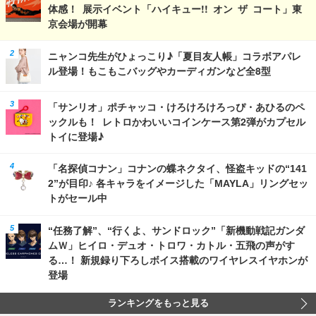
体感！ 展示イベント「ハイキュー!! オン ザ コート」東
京会場が開幕
ニャンコ先生がひょっこり♪「夏目友人帳」コラボアパレ
ル登場！もこもこバッグやカーディガンなど全8型
「サンリオ」ポチャッコ・けろけろけろっぴ・あひるのペ
ックルも！ レトロかわいいコインケース第2弾がカプセル
トイに登場♪
「名探偵コナン」コナンの蝶ネクタイ、怪盗キッドの“141
2”が目印♪ 各キャラをイメージした「MAYLA」リングセッ
トがセール中
“任務了解”、“行くよ、サンドロック”「新機動戦記ガンダ
ムＷ」ヒイロ・デュオ・トロワ・カトル・五飛の声がす
る…！ 新規録り下ろしボイス搭載のワイヤレスイヤホンが
登場
ランキングをもっと見る