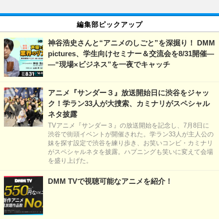
編集部ピックアップ
神谷浩史さんと“アニメのしごと”を深掘り！ DMM
pictures、学生向けセミナー＆交流会を8/31開催―
―“現場×ビジネス”を一夜でキャッチ
アニメ『サンダー３』放送開始日に渋谷をジャッ
ク！学ラン33人が大捜索、カミナリがスペシャル
ネタ披露
TVアニメ『サンダー３』の放送開始を記念し、7月8日に
渋谷で街頭イベントが開催された。学ラン33人が主人公の
妹を探す設定で渋谷を練り歩き、お笑いコンビ・カミナリ
がスペシャルネタを披露。ハプニングも笑いに変えて会場
を盛り上げた。
DMM TVで視聴可能なアニメを紹介！