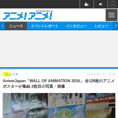
CL
ム
ニュース
イベントレポート
インタビュー
レビュー
ニュース
アニメ
映画/ドラマ
イベントレポート
マンガ
ノベル
アニメ
映画
インタビュー
音楽
声優
ライブ
舞台
スタッフ
声優
レビュー
2016.3.26（土） 13:42
ニュース
AnimeJapan「WALL OF ANIMATION 2016」 全128枚のアニメ
ゲーム
グッズ
海外イベント
ビジネス
俳優・タレント
アーティスト
アニメ
実写
動画
ポスターが集結 2枚目の写真・画像
イベント
海外
ビジネス
書評
イベント
アニメ
映画/ドラマ
連載・コラム
ゲーム
座談会
アニメ！アニメ！TV
ABEMA Cafe