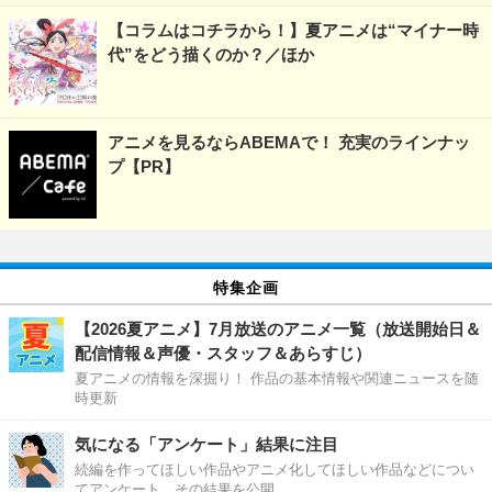
【コラムはコチラから！】夏アニメは“マイナー時
代”をどう描くのか？／ほか
アニメを見るならABEMAで！ 充実のラインナッ
プ【PR】
特集企画
【2026夏アニメ】7月放送のアニメ一覧（放送開始日＆
配信情報＆声優・スタッフ＆あらすじ）
夏アニメの情報を深掘り！ 作品の基本情報や関連ニュースを随
時更新
気になる「アンケート」結果に注目
続編を作ってほしい作品やアニメ化してほしい作品などについ
てアンケート、その結果を公開