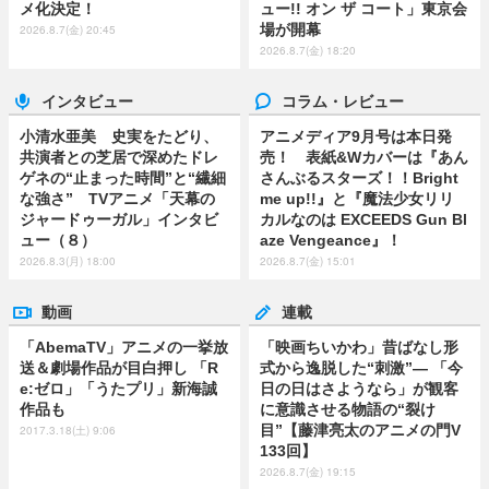
メ化決定！
ュー!! オン ザ コート」東京会
場が開幕
2026.8.7(金) 20:45
2026.8.7(金) 18:20
インタビュー
コラム・レビュー
小清水亜美 史実をたどり、
アニメディア9月号は本日発
共演者との芝居で深めたドレ
売！ 表紙&Wカバーは『あん
ゲネの“止まった時間”と“繊細
さんぶるスターズ！！Bright
な強さ” TVアニメ「天幕の
me up!!』と『魔法少女リリ
ジャードゥーガル」インタビ
カルなのは EXCEEDS Gun Bl
ュー（８）
aze Vengeance』！
2026.8.3(月) 18:00
2026.8.7(金) 15:01
動画
連載
「AbemaTV」アニメの一挙放
「映画ちいかわ」昔ばなし形
送＆劇場作品が目白押し 「R
式から逸脱した“刺激”― 「今
e:ゼロ」「うたプリ」新海誠
日の日はさようなら」が観客
作品も
に意識させる物語の“裂け
目”【藤津亮太のアニメの門V
2017.3.18(土) 9:06
133回】
2026.8.7(金) 19:15