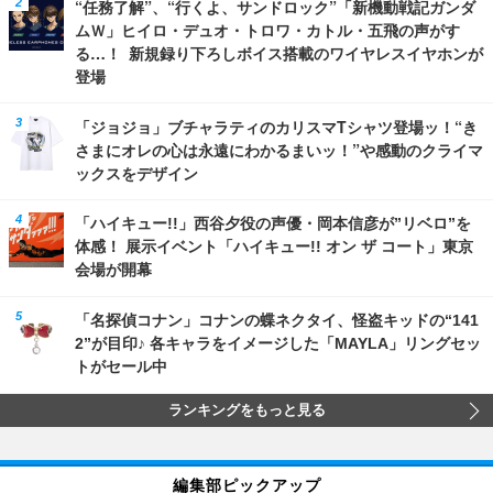
“任務了解”、“行くよ、サンドロック”「新機動戦記ガンダ
ムＷ」ヒイロ・デュオ・トロワ・カトル・五飛の声がす
る…！ 新規録り下ろしボイス搭載のワイヤレスイヤホンが
登場
「ジョジョ」ブチャラティのカリスマTシャツ登場ッ！“き
さまにオレの心は永遠にわかるまいッ！”や感動のクライマ
ックスをデザイン
「ハイキュー!!」西谷夕役の声優・岡本信彦が”リベロ”を
体感！ 展示イベント「ハイキュー!! オン ザ コート」東京
会場が開幕
「名探偵コナン」コナンの蝶ネクタイ、怪盗キッドの“141
2”が目印♪ 各キャラをイメージした「MAYLA」リングセッ
トがセール中
ランキングをもっと見る
編集部ピックアップ