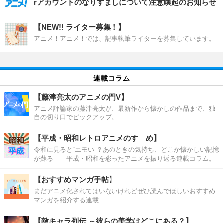
rアカウントのなりすましについて注意喚起のお知らせ
【NEW!! ライター募集！】
アニメ！アニメ！では、記事執筆ライターを募集しています。
連載コラム
【藤津亮太のアニメの門V】
アニメ評論家の藤津亮太が、最新作から懐かしの作品まで、独
自の切り口でピックアップ。
【平成・昭和レトロアニメのすゝめ】
令和に見ると“エモい”？あのときの気持ち、どこか懐かしい記憶
が蘇る――平成・昭和を彩ったアニメを振り返る連載コラム。
【おすすめマンガ手帖】
まだアニメ化されてはいないけれどぜひ読んでほしいおすすめ
マンガを紹介する連載
【敵キャラ列伝 ～彼らの美学はどこにある？】