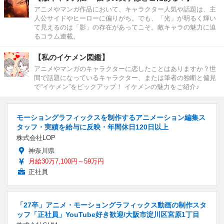
アニメやマンガ作品において、キャラクター人気や話題は、主
人公サイドやヒーローに偏りがち。でも、「光」が明るく輝い
て見えるのは「影」の存在があってこそ。敵キャラの魅力に迫
るコラム連載。
【私のイケメン図鑑】
アニメやマンガのキャラクターに恋したことはありますか？世
間で話題になっているキャラクター、または筆者の独断と偏見
で“イケメン”をピックアップ！ イケメンの魅力をご紹介♪
モーショングラフィックスを制作するアニメーション編集ス
タッフ・実績を給与に反映・年間休日120日以上
株式会社LOP
神奈川県
月給30万7,100円～59万円
正社員
「27卒」アニメ・モーショングラフィックス動画の制作スタ
ッフ「正社員」YouTube好き歓迎/大阪市淀川区宮原1丁目