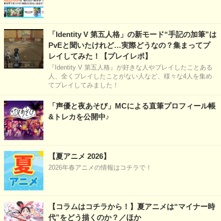
「Identity V 第五人格」の新モード“手記の加筆”は
PvEと聞いたけれど…実際どうなの？集まってプ
レイしてみた！【プレイレポ】
『Identity V 第五人格』が好きな人やプレイしたことある
人、全くプレイしたことがない人など、様々な4人を集め
てプレイしてみました！
「声優と夜あそび」MCによる直筆プロフィール帳
&トレカを公開中♪
【夏アニメ 2026】
2026年春アニメの情報はコチラで！
【コラムはコチラから！】夏アニメは“マイナー時
代”をどう描くのか？／ほか