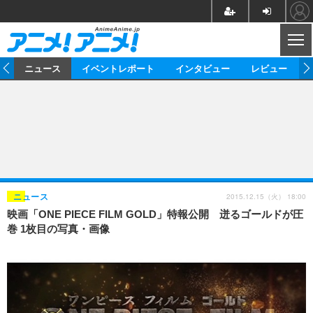
CL
ム
ニュース
イベントレポート
インタビュー
レビュー
ニュース
アニメ
映画/ドラマ
イベントレポート
マンガ
ノベル
アニメ
映画
インタビュー
音楽
声優
ライブ
舞台
スタッフ
声優
レビュー
2015.12.15（火） 18:00
ニュース
映画「ONE PIECE FILM GOLD」特報公開 迸るゴールドが圧
ゲーム
グッズ
海外イベント
ビジネス
俳優・タレント
アーティスト
アニメ
実写
動画
巻 1枚目の写真・画像
イベント
海外
ビジネス
書評
イベント
アニメ
映画/ドラマ
連載・コラム
ゲーム
座談会
アニメ！アニメ！TV
ABEMA Cafe