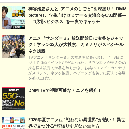
神谷浩史さんと“アニメのしごと”を深掘り！ DMM
pictures、学生向けセミナー＆交流会を8/31開催―
―“現場×ビジネス”を一夜でキャッチ
アニメ『サンダー３』放送開始日に渋谷をジャッ
ク！学ラン33人が大捜索、カミナリがスペシャル
ネタ披露
TVアニメ『サンダー３』の放送開始を記念し、7月8日に
渋谷で街頭イベントが開催された。学ラン33人が主人公の
妹を探す設定で渋谷を練り歩き、お笑いコンビ・カミナリ
がスペシャルネタを披露。ハプニングも笑いに変えて会場
を盛り上げた。
DMM TVで視聴可能なアニメを紹介！
2026年夏アニメは“戦わない異世界”が熱い！ 異世
界で見つける“頑張りすぎない生き方