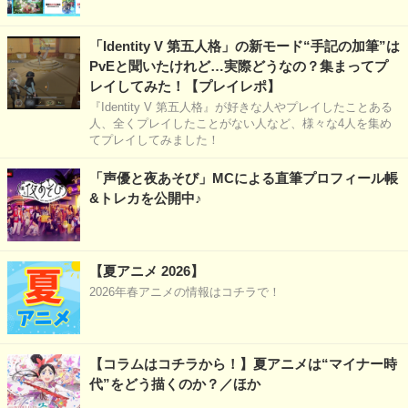
「Identity V 第五人格」の新モード“手記の加筆”は
PvEと聞いたけれど…実際どうなの？集まってプ
レイしてみた！【プレイレポ】
『Identity V 第五人格』が好きな人やプレイしたことある
人、全くプレイしたことがない人など、様々な4人を集め
てプレイしてみました！
「声優と夜あそび」MCによる直筆プロフィール帳
&トレカを公開中♪
【夏アニメ 2026】
2026年春アニメの情報はコチラで！
【コラムはコチラから！】夏アニメは“マイナー時
代”をどう描くのか？／ほか