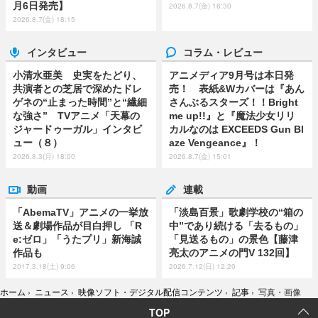
月6日発売】
2026.8.7(金) 16:30
2026.8.7(金) 18:15
インタビュー
コラム・レビュー
小清水亜美 史実をたどり、
アニメディア9月号は本日発
共演者との芝居で深めたドレ
売！ 表紙&Wカバーは『あん
ゲネの“止まった時間”と“繊細
さんぶるスターズ！！Bright
な強さ” TVアニメ「天幕の
me up!!』と『魔法少女リリ
ジャードゥーガル」インタビ
カルなのは EXCEEDS Gun Bl
ュー（８）
aze Vengeance』！
2026.8.3(月) 18:00
2026.8.7(金) 15:01
動画
連載
「AbemaTV」アニメの一挙放
「淡島百景」歌劇学校の“箱の
送＆劇場作品が目白押し 「R
中”であり続ける「去るもの」
e:ゼロ」「うたプリ」新海誠
「見送るもの」の景色【藤津
作品も
亮太のアニメの門V 132回】
2017.3.18(土) 9:06
2026.7.12(日) 12:20
ホーム
›
ニュース
›
映像ソフト・デジタル配信コンテンツ
›
記事
›
写真・画像
TOP