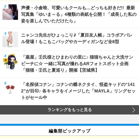
声優・小倉唯、可愛いもクールも…どっちも好きだ!! 最新
写真集「ゆいま～る」4種類の表紙を公開！「成長した私の
姿を楽しんでいただけたら」
ニャンコ先生がひょっこり♪「夏目友人帳」コラボアパレ
ル登場！もこもこバッグやカーディガンなど全8型
「薬屋」壬氏様とひまわりの里に♪ 猫猫ちゃんと大洗サン
ビーチに☆ 一緒に写真が撮れるARフォトスポット企画
「猫猫・壬氏と夏巡り」開催【茨城県】
「名探偵コナン」コナンの蝶ネクタイ、怪盗キッドの“141
2”が目印♪ 各キャラをイメージした「MAYLA」リングセッ
トがセール中
ランキングをもっと見る
編集部ピックアップ