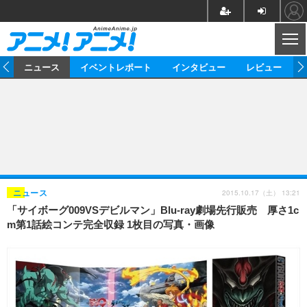
CL
ム
ニュース
イベントレポート
インタビュー
レビュー
ニュース
アニメ
映画/ドラマ
イベントレポート
マンガ
ノベル
アニメ
映画
インタビュー
音楽
声優
ライブ
舞台
スタッフ
声優
レビュー
2015.10.17（土） 13:21
ニュース
「サイボーグ009VSデビルマン」Blu-ray劇場先行販売 厚さ1c
ゲーム
グッズ
海外イベント
ビジネス
俳優・タレント
アーティスト
アニメ
実写
動画
m第1話絵コンテ完全収録 1枚目の写真・画像
イベント
海外
ビジネス
書評
イベント
アニメ
映画/ドラマ
連載・コラム
ゲーム
座談会
アニメ！アニメ！TV
ABEMA Cafe