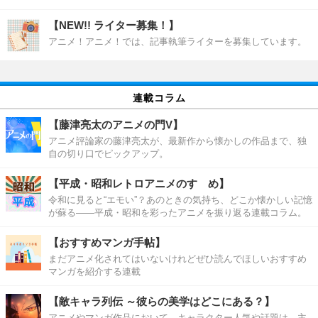
【NEW!! ライター募集！】
アニメ！アニメ！では、記事執筆ライターを募集しています。
連載コラム
【藤津亮太のアニメの門V】
アニメ評論家の藤津亮太が、最新作から懐かしの作品まで、独
自の切り口でピックアップ。
【平成・昭和レトロアニメのすゝめ】
令和に見ると“エモい”？あのときの気持ち、どこか懐かしい記憶
が蘇る――平成・昭和を彩ったアニメを振り返る連載コラム。
【おすすめマンガ手帖】
まだアニメ化されてはいないけれどぜひ読んでほしいおすすめ
マンガを紹介する連載
【敵キャラ列伝 ～彼らの美学はどこにある？】
アニメやマンガ作品において、キャラクター人気や話題は、主