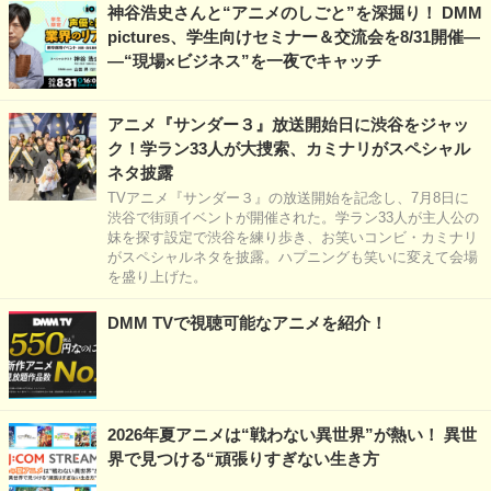
神谷浩史さんと“アニメのしごと”を深掘り！ DMM
pictures、学生向けセミナー＆交流会を8/31開催―
―“現場×ビジネス”を一夜でキャッチ
アニメ『サンダー３』放送開始日に渋谷をジャッ
ク！学ラン33人が大捜索、カミナリがスペシャル
ネタ披露
TVアニメ『サンダー３』の放送開始を記念し、7月8日に
渋谷で街頭イベントが開催された。学ラン33人が主人公の
妹を探す設定で渋谷を練り歩き、お笑いコンビ・カミナリ
がスペシャルネタを披露。ハプニングも笑いに変えて会場
を盛り上げた。
DMM TVで視聴可能なアニメを紹介！
2026年夏アニメは“戦わない異世界”が熱い！ 異世
界で見つける“頑張りすぎない生き方