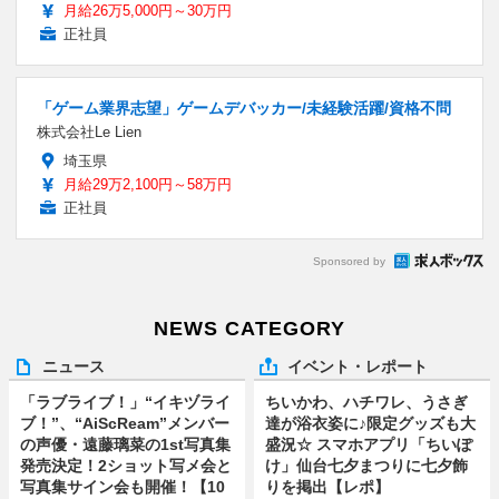
月給26万5,000円～30万円
正社員
「ゲーム業界志望」ゲームデバッカー/未経験活躍/資格不問
株式会社Le Lien
埼玉県
月給29万2,100円～58万円
正社員
Sponsored by
NEWS CATEGORY
ニュース
イベント・レポート
「ラブライブ！」“イキヅライ
ちいかわ、ハチワレ、うさぎ
ブ！”、“AiScReam”メンバー
達が浴衣姿に♪限定グッズも大
の声優・遠藤璃菜の1st写真集
盛況☆ スマホアプリ「ちいぽ
発売決定！2ショット写メ会と
け」仙台七夕まつりに七夕飾
写真集サイン会も開催！【10
りを掲出【レポ】