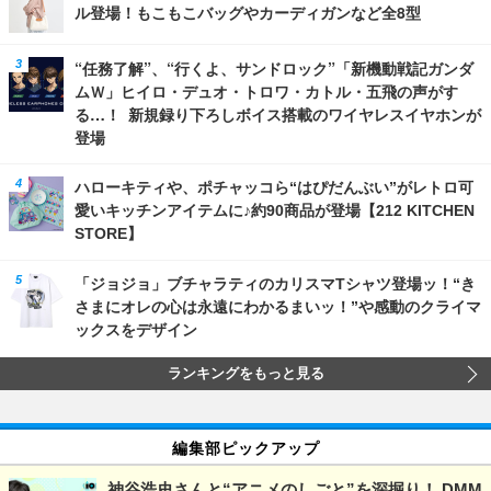
ル登場！もこもこバッグやカーディガンなど全8型
“任務了解”、“行くよ、サンドロック”「新機動戦記ガンダ
ムＷ」ヒイロ・デュオ・トロワ・カトル・五飛の声がす
る…！ 新規録り下ろしボイス搭載のワイヤレスイヤホンが
登場
ハローキティや、ポチャッコら“はぴだんぶい”がレトロ可
愛いキッチンアイテムに♪約90商品が登場【212 KITCHEN
STORE】
「ジョジョ」ブチャラティのカリスマTシャツ登場ッ！“き
さまにオレの心は永遠にわかるまいッ！”や感動のクライマ
ックスをデザイン
ランキングをもっと見る
編集部ピックアップ
神谷浩史さんと“アニメのしごと”を深掘り！ DMM