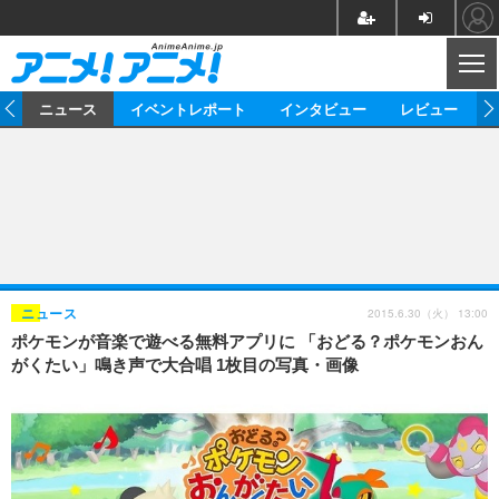
CL
ム
ニュース
イベントレポート
インタビュー
レビュー
ニュース
アニメ
映画/ドラマ
イベントレポート
マンガ
ノベル
アニメ
映画
インタビュー
音楽
声優
ライブ
舞台
スタッフ
声優
レビュー
2015.6.30（火） 13:00
ニュース
ポケモンが音楽で遊べる無料アプリに 「おどる？ポケモンおん
ゲーム
グッズ
海外イベント
ビジネス
俳優・タレント
アーティスト
アニメ
実写
動画
がくたい」鳴き声で大合唱 1枚目の写真・画像
イベント
海外
ビジネス
書評
イベント
アニメ
映画/ドラマ
連載・コラム
ゲーム
座談会
アニメ！アニメ！TV
ABEMA Cafe