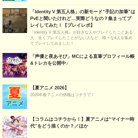
「Identity V 第五人格」の新モード“手記の加筆”は
PvEと聞いたけれど…実際どうなの？集まってプ
レイしてみた！【プレイレポ】
『Identity V 第五人格』が好きな人やプレイしたことある
人、全くプレイしたことがない人など、様々な4人を集め
てプレイしてみました！
「声優と夜あそび」MCによる直筆プロフィール帳
&トレカを公開中♪
【夏アニメ 2026】
2026年春アニメの情報はコチラで！
【コラムはコチラから！】夏アニメは“マイナー時
代”をどう描くのか？／ほか