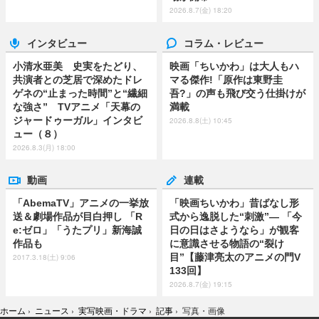
2026.8.7(金) 18:20
インタビュー
コラム・レビュー
小清水亜美 史実をたどり、
映画「ちいかわ」は大人もハ
共演者との芝居で深めたドレ
マる傑作!「原作は東野圭
ゲネの“止まった時間”と“繊細
吾?」の声も飛び交う仕掛けが
な強さ” TVアニメ「天幕の
満載
ジャードゥーガル」インタビ
2026.8.8(土) 10:45
ュー（８）
2026.8.3(月) 18:00
動画
連載
「AbemaTV」アニメの一挙放
「映画ちいかわ」昔ばなし形
送＆劇場作品が目白押し 「R
式から逸脱した“刺激”― 「今
e:ゼロ」「うたプリ」新海誠
日の日はさようなら」が観客
作品も
に意識させる物語の“裂け
目”【藤津亮太のアニメの門V
2017.3.18(土) 9:06
133回】
2026.8.7(金) 19:15
ホーム
›
ニュース
›
実写映画・ドラマ
›
記事
›
写真・画像