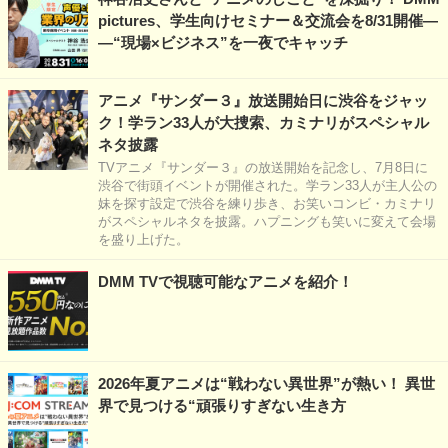
pictures、学生向けセミナー＆交流会を8/31開催―
―“現場×ビジネス”を一夜でキャッチ
アニメ『サンダー３』放送開始日に渋谷をジャッ
ク！学ラン33人が大捜索、カミナリがスペシャル
ネタ披露
TVアニメ『サンダー３』の放送開始を記念し、7月8日に
渋谷で街頭イベントが開催された。学ラン33人が主人公の
妹を探す設定で渋谷を練り歩き、お笑いコンビ・カミナリ
がスペシャルネタを披露。ハプニングも笑いに変えて会場
を盛り上げた。
DMM TVで視聴可能なアニメを紹介！
2026年夏アニメは“戦わない異世界”が熱い！ 異世
界で見つける“頑張りすぎない生き方