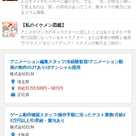
人公サイドやヒーローに偏りがち。でも、「光」が明るく輝い
て見えるのは「影」の存在があってこそ。敵キャラの魅力に迫
るコラム連載。
【私のイケメン図鑑】
アニメやマンガのキャラクターに恋したことはありますか？世
間で話題になっているキャラクター、または筆者の独断と偏見
で“イケメン”をピックアップ！ イケメンの魅力をご紹介♪
アニメーション編集スタッフ/未経験歓迎/アニメーション動
画の制作/OJTあり/ポテンシャル採用
株式会社ELM
埼玉県
月給31万8,500円～58万円
正社員
ゲーム動作確認スタッフ/操作手順に沿ったテスト業務/月給3
0万円以上可/昇給・賞与あり
株式会社ELM
大阪府