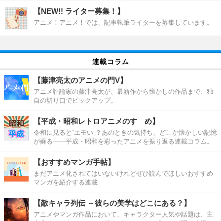
【NEW!! ライター募集！】
アニメ！アニメ！では、記事執筆ライターを募集しています。
連載コラム
【藤津亮太のアニメの門V】
アニメ評論家の藤津亮太が、最新作から懐かしの作品まで、独
自の切り口でピックアップ。
【平成・昭和レトロアニメのすゝめ】
令和に見ると“エモい”？あのときの気持ち、どこか懐かしい記憶
が蘇る――平成・昭和を彩ったアニメを振り返る連載コラム。
【おすすめマンガ手帖】
まだアニメ化されてはいないけれどぜひ読んでほしいおすすめ
マンガを紹介する連載
【敵キャラ列伝 ～彼らの美学はどこにある？】
アニメやマンガ作品において、キャラクター人気や話題は、主