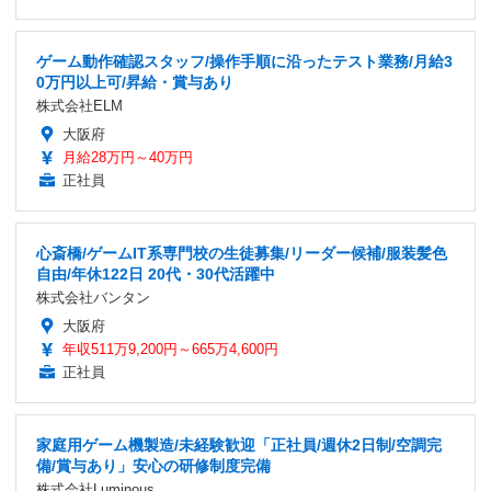
ゲーム動作確認スタッフ/操作手順に沿ったテスト業務/月給3
0万円以上可/昇給・賞与あり
株式会社ELM
大阪府
月給28万円～40万円
正社員
心斎橋/ゲームIT系専門校の生徒募集/リーダー候補/服装髪色
自由/年休122日 20代・30代活躍中
株式会社バンタン
大阪府
年収511万9,200円～665万4,600円
正社員
家庭用ゲーム機製造/未経験歓迎「正社員/週休2日制/空調完
備/賞与あり」安心の研修制度完備
株式会社Luminous