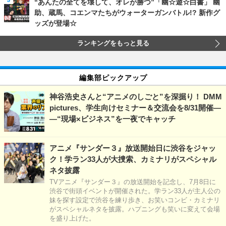
“あんたの全てを壊して、オレが勝つ”「幽☆遊☆白書」 幽
助、蔵馬、コエンマたちがウォーターガンバトル!? 新作グ
ッズが登場☆
ランキングをもっと見る
編集部ピックアップ
神谷浩史さんと“アニメのしごと”を深掘り！ DMM
pictures、学生向けセミナー＆交流会を8/31開催―
―“現場×ビジネス”を一夜でキャッチ
アニメ『サンダー３』放送開始日に渋谷をジャッ
ク！学ラン33人が大捜索、カミナリがスペシャル
ネタ披露
TVアニメ『サンダー３』の放送開始を記念し、7月8日に
渋谷で街頭イベントが開催された。学ラン33人が主人公の
妹を探す設定で渋谷を練り歩き、お笑いコンビ・カミナリ
がスペシャルネタを披露。ハプニングも笑いに変えて会場
を盛り上げた。