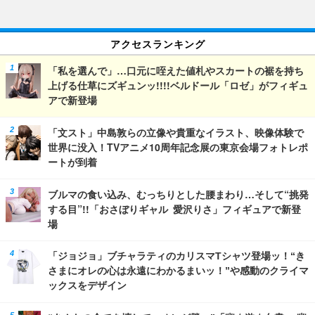
アクセスランキング
「私を選んで」…口元に咥えた値札やスカートの裾を持ち
上げる仕草にズギュンッ!!!!ベルドール「ロゼ」がフィギュ
アで新登場
「文スト」中島敦らの立像や貴重なイラスト、映像体験で
世界に没入！TVアニメ10周年記念展の東京会場フォトレポ
ートが到着
ブルマの食い込み、むっちりとした腰まわり…そして“挑発
する目”!!「おさぼりギャル 愛沢りさ」フィギュアで新登
場
「ジョジョ」ブチャラティのカリスマTシャツ登場ッ！“き
さまにオレの心は永遠にわかるまいッ！”や感動のクライマ
ックスをデザイン