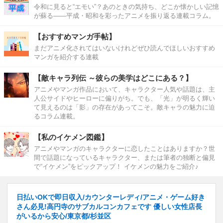
令和に見ると“エモい”？あのときの気持ち、どこか懐かしい記憶
が蘇る――平成・昭和を彩ったアニメを振り返る連載コラム。
【おすすめマンガ手帖】
まだアニメ化されてはいないけれどぜひ読んでほしいおすすめ
マンガを紹介する連載
【敵キャラ列伝 ～彼らの美学はどこにある？】
アニメやマンガ作品において、キャラクター人気や話題は、主
人公サイドやヒーローに偏りがち。でも、「光」が明るく輝い
て見えるのは「影」の存在があってこそ。敵キャラの魅力に迫
るコラム連載。
【私のイケメン図鑑】
アニメやマンガのキャラクターに恋したことはありますか？世
間で話題になっているキャラクター、または筆者の独断と偏見
で“イケメン”をピックアップ！ イケメンの魅力をご紹介♪
日払いOKで即日収入/カウンターレディ/アニメ・ゲーム好き
さん必見!高円寺のサブカルコンカフェです 優しい女性店長
がいるから安心/東京都/杉並区