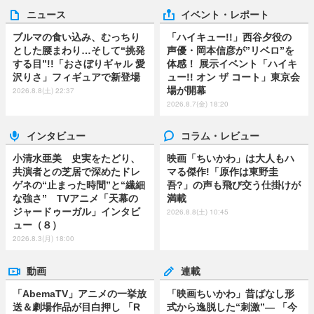
ニュース
イベント・レポート
ブルマの食い込み、むっちり
「ハイキュー!!」西谷夕役の
とした腰まわり…そして“挑発
声優・岡本信彦が”リベロ”を
する目”!!「おさぼりギャル 愛
体感！ 展示イベント「ハイキ
沢りさ」フィギュアで新登場
ュー!! オン ザ コート」東京会
場が開幕
2026.8.8(土) 22:37
2026.8.7(金) 18:20
インタビュー
コラム・レビュー
小清水亜美 史実をたどり、
映画「ちいかわ」は大人もハ
共演者との芝居で深めたドレ
マる傑作!「原作は東野圭
ゲネの“止まった時間”と“繊細
吾?」の声も飛び交う仕掛けが
な強さ” TVアニメ「天幕の
満載
ジャードゥーガル」インタビ
2026.8.8(土) 10:45
ュー（８）
2026.8.3(月) 18:00
動画
連載
「AbemaTV」アニメの一挙放
「映画ちいかわ」昔ばなし形
送＆劇場作品が目白押し 「R
式から逸脱した“刺激”― 「今