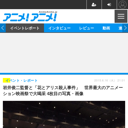
CL
ス
イベントレポート
インタビュー
レビュー
動画
連載
ニュース
アニメ
映画/ドラマ
イベントレポート
マンガ
ノベル
アニメ
映画
インタビュー
音楽
声優
ライブ
舞台
スタッフ
声優
レビュー
2015.6.16（火） 21:01
イベント・レポート
岩井俊二監督と「花とアリス殺人事件」 世界最大のアニメー
ゲーム
グッズ
海外イベント
ビジネス
俳優・タレント
アーティスト
アニメ
実写
動画
ション映画祭で大喝采 4枚目の写真・画像
イベント
海外
ビジネス
書評
イベント
アニメ
映画/ドラマ
連載・コラム
ゲーム
座談会
アニメ！アニメ！TV
ABEMA Cafe