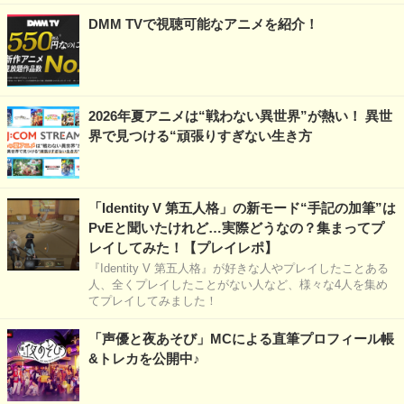
DMM TVで視聴可能なアニメを紹介！
2026年夏アニメは“戦わない異世界”が熱い！ 異世
界で見つける“頑張りすぎない生き方
「Identity V 第五人格」の新モード“手記の加筆”は
PvEと聞いたけれど…実際どうなの？集まってプ
レイしてみた！【プレイレポ】
『Identity V 第五人格』が好きな人やプレイしたことある
人、全くプレイしたことがない人など、様々な4人を集め
てプレイしてみました！
「声優と夜あそび」MCによる直筆プロフィール帳
&トレカを公開中♪