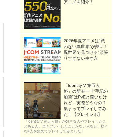
アニメを紹介！
2026年夏アニメは“戦
わない異世界”が熱い！
異世界で見つける“頑張
りすぎない生き方
「Identity V 第五人
格」の新モード“手記の
加筆”はPvEと聞いたけ
れど…実際どうなの？
集まってプレイしてみ
た！【プレイレポ】
『Identity V 第五人格』が好きな人やプレイしたこ
とある人、全くプレイしたことがない人など、様々
な4人を集めてプレイしてみました！