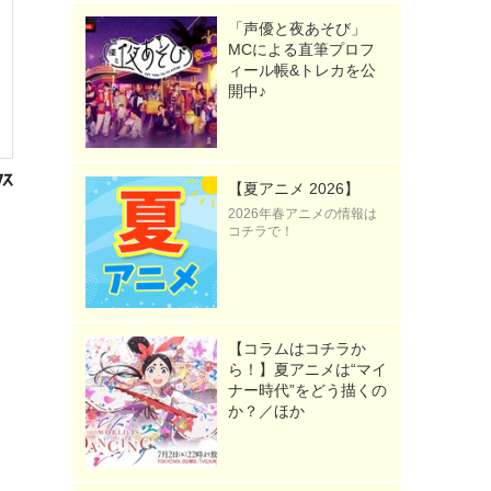
「声優と夜あそび」
MCによる直筆プロフ
ィール帳&トレカを公
開中♪
【夏アニメ 2026】
2026年春アニメの情報は
コチラで！
【コラムはコチラか
ら！】夏アニメは“マイ
ナー時代”をどう描くの
か？／ほか