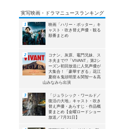
実写映画・ドラマニュースランキング
映画「ハリー・ポッター」キ
ャスト・吹き替え声優・観る
順番まとめ
コナン、灰原、竈門兄妹、ス
ネ夫まで!?「VIVANT」第2シ
ーズン初回放送に人気声優が
大集合！「豪華すぎる」花江
夏樹＆鬼頭明里＆関智一＆高
山みなみら出演
「ジュラシック・ワールド／
復活の大地」キャスト・吹き
替え声優・あらすじ・作品概
要まとめ【金曜ロードショー
放送／7月31日】