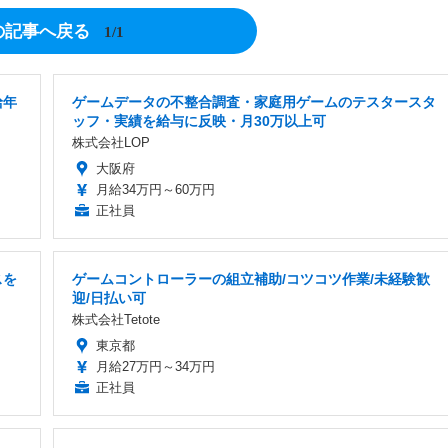
の記事へ戻る
1/1
給年
ゲームデータの不整合調査・家庭用ゲームのテスタースタ
ッフ・実績を給与に反映・月30万以上可
株式会社LOP
大阪府
月給34万円～60万円
正社員
スを
ゲームコントローラーの組立補助/コツコツ作業/未経験歓
迎/日払い可
株式会社Tetote
東京都
月給27万円～34万円
正社員