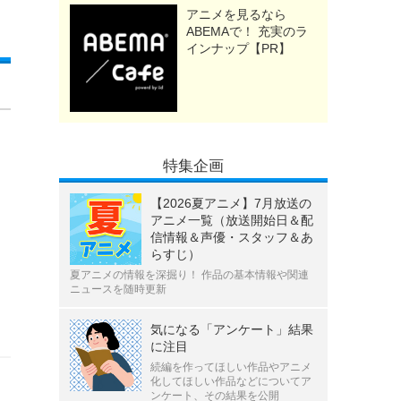
アニメを見るなら
ABEMAで！ 充実のラ
インナップ【PR】
特集企画
【2026夏アニメ】7月放送の
アニメ一覧（放送開始日＆配
信情報＆声優・スタッフ＆あ
らすじ）
夏アニメの情報を深掘り！ 作品の基本情報や関連
ニュースを随時更新
気になる「アンケート」結果
に注目
続編を作ってほしい作品やアニメ
化してほしい作品などについてア
ンケート、その結果を公開