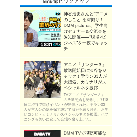
編集部ピックアップ
神谷浩史さんと“アニメ
のしごと”を深掘り！
DMM pictures、学生向
けセミナー＆交流会を
8/31開催――“現場×ビ
ジネス”を一夜でキャッ
チ
アニメ『サンダー３』
放送開始日に渋谷をジ
ャック！学ラン33人が
大捜索、カミナリがス
ペシャルネタ披露
TVアニメ『サンダー３』
の放送開始を記念し、7月8
日に渋谷で街頭イベントが開催された。学ラン33
人が主人公の妹を探す設定で渋谷を練り歩き、お笑
いコンビ・カミナリがスペシャルネタを披露。ハプ
ニングも笑いに変えて会場を盛り上げた。
DMM TVで視聴可能な