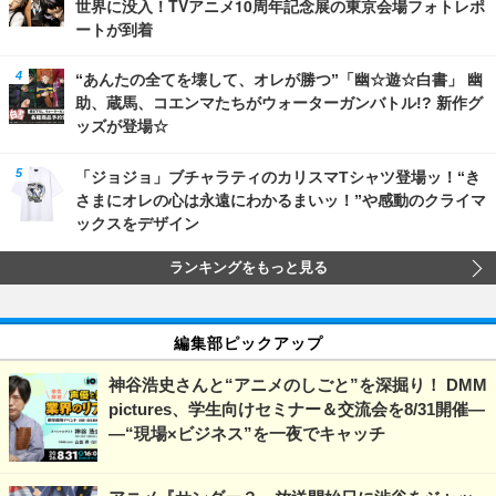
世界に没入！TVアニメ10周年記念展の東京会場フォトレポ
ートが到着
“あんたの全てを壊して、オレが勝つ”「幽☆遊☆白書」 幽
助、蔵馬、コエンマたちがウォーターガンバトル!? 新作グ
ッズが登場☆
「ジョジョ」ブチャラティのカリスマTシャツ登場ッ！“き
さまにオレの心は永遠にわかるまいッ！”や感動のクライマ
ックスをデザイン
ランキングをもっと見る
編集部ピックアップ
神谷浩史さんと“アニメのしごと”を深掘り！ DMM
pictures、学生向けセミナー＆交流会を8/31開催―
―“現場×ビジネス”を一夜でキャッチ