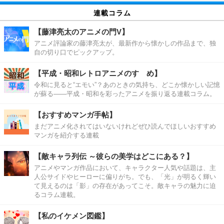
連載コラム
【藤津亮太のアニメの門V】
アニメ評論家の藤津亮太が、最新作から懐かしの作品まで、独
自の切り口でピックアップ。
【平成・昭和レトロアニメのすゝめ】
令和に見ると“エモい”？あのときの気持ち、どこか懐かしい記憶
が蘇る――平成・昭和を彩ったアニメを振り返る連載コラム。
【おすすめマンガ手帖】
まだアニメ化されてはいないけれどぜひ読んでほしいおすすめ
マンガを紹介する連載
【敵キャラ列伝 ～彼らの美学はどこにある？】
アニメやマンガ作品において、キャラクター人気や話題は、主
人公サイドやヒーローに偏りがち。でも、「光」が明るく輝い
て見えるのは「影」の存在があってこそ。敵キャラの魅力に迫
るコラム連載。
【私のイケメン図鑑】