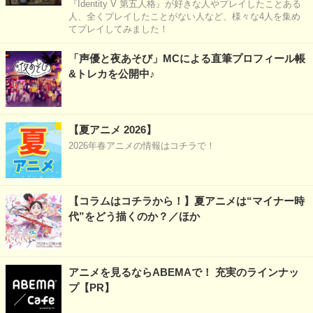
『Identity V 第五人格』が好きな人やプレイしたことある
人、全くプレイしたことがない人など、様々な4人を集め
てプレイしてみました！
「声優と夜あそび」MCによる直筆プロフィール帳
&トレカを公開中♪
【夏アニメ 2026】
2026年春アニメの情報はコチラで！
【コラムはコチラから！】夏アニメは“マイナー時
代”をどう描くのか？／ほか
アニメを見るならABEMAで！ 充実のラインナッ
プ【PR】