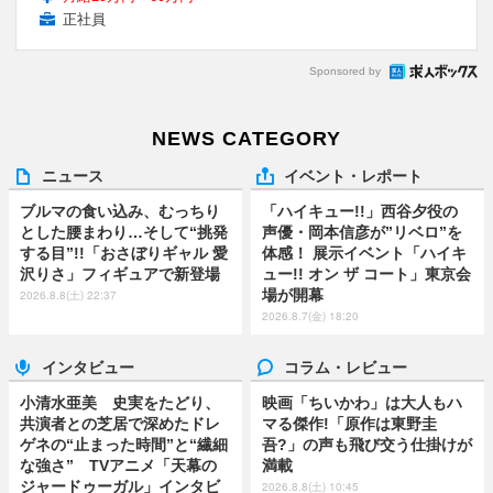
正社員
Sponsored by
NEWS CATEGORY
ニュース
イベント・レポート
ブルマの食い込み、むっちり
「ハイキュー!!」西谷夕役の
とした腰まわり…そして“挑発
声優・岡本信彦が”リベロ”を
する目”!!「おさぼりギャル 愛
体感！ 展示イベント「ハイキ
沢りさ」フィギュアで新登場
ュー!! オン ザ コート」東京会
場が開幕
2026.8.8(土) 22:37
2026.8.7(金) 18:20
インタビュー
コラム・レビュー
小清水亜美 史実をたどり、
映画「ちいかわ」は大人もハ
共演者との芝居で深めたドレ
マる傑作!「原作は東野圭
ゲネの“止まった時間”と“繊細
吾?」の声も飛び交う仕掛けが
な強さ” TVアニメ「天幕の
満載
ジャードゥーガル」インタビ
2026.8.8(土) 10:45