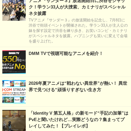
アニメ『サンダー３』放送開始日に渋谷をジャッ
ク！学ラン33人が大捜索、カミナリがスペシャル
ネタ披露
TVアニメ『サンダー３』の放送開始を記念し、7月8日に
渋谷で街頭イベントが開催された。学ラン33人が主人公の
妹を探す設定で渋谷を練り歩き、お笑いコンビ・カミナリ
がスペシャルネタを披露。ハプニングも笑いに変えて会場
を盛り上げた。
DMM TVで視聴可能なアニメを紹介！
2026年夏アニメは“戦わない異世界”が熱い！ 異世
界で見つける“頑張りすぎない生き方
「Identity V 第五人格」の新モード“手記の加筆”は
PvEと聞いたけれど…実際どうなの？集まってプ
レイしてみた！【プレイレポ】