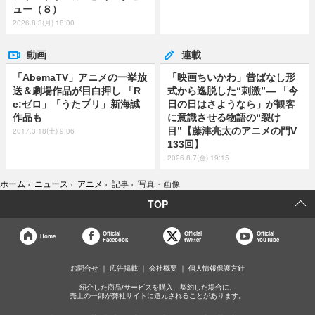
ュー（８）
2026.8.3(月) 18:00
動画
連載
「AbemaTV」アニメの一挙放
「映画ちいかわ」昔ばなし形
送＆劇場作品が目白押し 「R
式から逸脱した“刺激”― 「今
e:ゼロ」「うたプリ」新海誠
日の日はさようなら」が観客
作品も
に意識させる物語の“裂け
目”【藤津亮太のアニメの門V
2017.3.18(土) 9:06
133回】
2026.8.7(金) 19:15
ホーム
›
ニュース
›
アニメ
›
記事
›
写真・画像
TOP
Official
Official
Official
Home
Facebook
twitter
YouTube
お問合せ
広告掲載
会社概要
個人情報保護方針
紹介した商品/サービスを購入、契約した場合に、
売上の一部が弊社サイトに還元されることがあります。