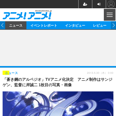
CL
ム
ニュース
イベントレポート
インタビュー
レビュー
ニュース
アニメ
映画/ドラマ
イベントレポート
マンガ
ノベル
アニメ
映画
インタビュー
音楽
声優
ライブ
舞台
スタッフ
声優
レビュー
2013.5.30（木） 0:00
ニュース
「蒼き鋼のアルペジオ」TVアニメ化決定 アニメ制作はサンジ
ゲーム
グッズ
海外イベント
ビジネス
俳優・タレント
アーティスト
アニメ
実写
動画
ゲン、監督に岸誠二 1枚目の写真・画像
イベント
海外
ビジネス
書評
イベント
アニメ
映画/ドラマ
連載・コラム
ゲーム
座談会
アニメ！アニメ！TV
ABEMA Cafe