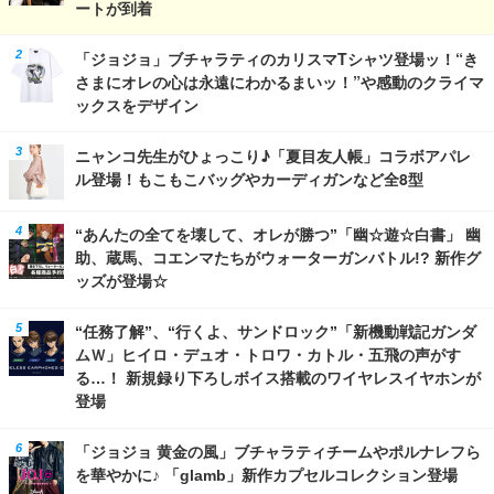
ートが到着
「ジョジョ」ブチャラティのカリスマTシャツ登場ッ！“き
さまにオレの心は永遠にわかるまいッ！”や感動のクライマ
ックスをデザイン
ニャンコ先生がひょっこり♪「夏目友人帳」コラボアパレ
ル登場！もこもこバッグやカーディガンなど全8型
“あんたの全てを壊して、オレが勝つ”「幽☆遊☆白書」 幽
助、蔵馬、コエンマたちがウォーターガンバトル!? 新作グ
ッズが登場☆
“任務了解”、“行くよ、サンドロック”「新機動戦記ガンダ
ムＷ」ヒイロ・デュオ・トロワ・カトル・五飛の声がす
る…！ 新規録り下ろしボイス搭載のワイヤレスイヤホンが
登場
「ジョジョ 黄金の風」ブチャラティチームやポルナレフら
を華やかに♪ 「glamb」新作カプセルコレクション登場