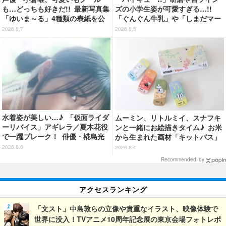
も…どっちも好きだ!! 最新写真集
ズの小学生姿が可愛すぎる…!!
「ゆいま～る」4種類の表紙を公
「ぐんぐん牛乳」や「しまだマー
開！「成長した私の姿を楽しんで
ト」デザインのグッズも!? ロー
2026.8.7
2026.8.5
いただけたら」
ソン限定グッズが登場！
水着姿が美しい…♪ 「仮面ライダ
ムーミン、リトルミイ、スナフキ
ーリバイス」アギレラ／夏木花役
ンと一緒にお絵描きタイム♪ お米
で一躍ブレーク！ 俳優・椛島光
から生まれた画材「キットパス」
の2nd写真集が予約開始
コラボ登場【8月9日（ムーミンの
2026.8.6
2026.8.4
日）より発売】
Recommended by
アクセスランキング
「文スト」中島敦らの立像や貴重なイラスト、映像体験で
世界に没入！TVアニメ10周年記念展の東京会場フォトレポ