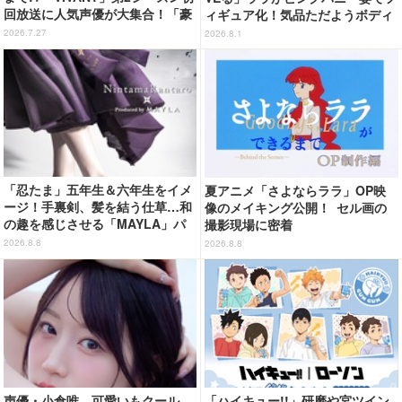
回放送に人気声優が大集合！「豪
ィギュア化！気品ただようボディ
華すぎる」花江夏樹＆鬼頭明里＆
に注目
2026.7.27
2026.8.1
関智一＆高山みなみら出演
「忍たま」五年生＆六年生をイメ
夏アニメ「さよならララ」OP映
ージ！手裏剣、髪を結う仕草…和
像のメイキング公開！ セル画の
の趣を感じさせる「MAYLA」パ
撮影現場に密着
ンプス
2026.8.8
2026.8.8
声優・小倉唯、可愛いもクール
「ハイキュー!!」研磨や宮ツイン