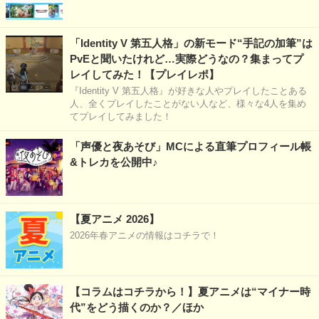
「Identity V 第五人格」の新モード“手記の加筆”は
PvEと聞いたけれど…実際どうなの？集まってプ
レイしてみた！【プレイレポ】
『Identity V 第五人格』が好きな人やプレイしたことある
人、全くプレイしたことがない人など、様々な4人を集め
てプレイしてみました！
「声優と夜あそび」MCによる直筆プロフィール帳
&トレカを公開中♪
【夏アニメ 2026】
2026年春アニメの情報はコチラで！
【コラムはコチラから！】夏アニメは“マイナー時
代”をどう描くのか？／ほか