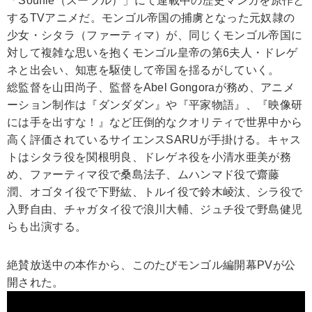
「Souffle（スーフル）」にて連載中の歴史マンガを原作と
するTVアニメだ。モンゴル帝国の捕虜となった元奴隷の
少女・シタラ（ファーティマ）が、同じくモンゴル帝国に
対して複雑な思いを抱くモンゴル皇帝の第6夫人・ドレゲ
ネと出会い、知恵を駆使して帝国を揺るがしていく。
総監督を山田尚子、監督をAbel Gongoraが務め、アニメ
ーション制作は『ダンダダン』や『平家物語』、『映像研
には手を出すな！』など圧倒的なクオリティで世界中から
高く評価されているサイエンスSARUが手掛ける。キャス
トはシタラ役を関根明良、ドレゲネ役を小清水亜美が務
め、ファーティマ役で桑島法子、ムハンマド役で齋藤
潤、オゴタイ役で下野紘、トルイ役で鈴木崚汰、シラ役で
入野自由、チャガタイ役で浪川大輔、ジュチ役で野島健児
らも出演する。
絶賛放送中の本作から、このたびモンゴル編開幕PVが公
開された。