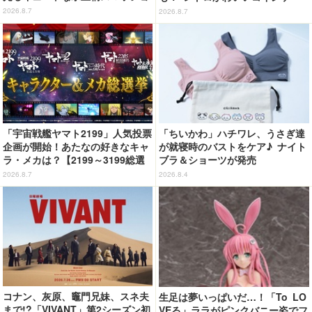
ルダーが新登場！
ス第2弾がカプセルトイに登場♪
2026.8.7
2026.8.7
「宇宙戦艦ヤマト2199」人気投票
「ちいかわ」ハチワレ、うさぎ達
企画が開始！あたなの好きなキャ
が就寝時のバストをケア♪ ナイト
ラ・メカは？【2199～3199総選
ブラ＆ショーツが発売
挙】
2026.8.7
2026.8.4
コナン、灰原、竈門兄妹、スネ夫
生足は夢いっぱいだ…！「To LO
まで!?「VIVANT」第2シーズン初
VEる」ララがピンクバニー姿でフ