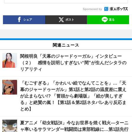
Sponsored by
シェア
ポスト
送る
関連ニュース
関根明良「天幕のジャードゥーガル」インタビュー
（２） 感情を説明しすぎない“間”が生んだシタラの
リアリティ
「むごすぎる」「かわいい絵でなんてことを」…「天
幕のジャードゥーガル」第1話と第2話の温度差に震え
が止まらない!? 「冒頭から劇場版」「絵が美しすぎ
る」と絶賛の嵐！【第1話＆第2話ネタバレあり反応ま
とめ】
夏アニメ「幼女戦記II」今なお世界を焼く戦火―ターニ
ャ率いるサラマンダー戦闘団は東部戦線に…第1話先行