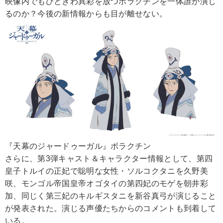
映像内でもひときわ異彩を放つボラクチンを一体誰が演じ
るのか？今後の新情報からも目が離せない。
『天幕のジャードゥーガル』ボラクチン
さらに、第3弾キャスト＆キャラクター情報として、第四
皇子トルイの正妃で聡明な女性・ソルコクタニを久野美
咲、モンゴル帝国皇帝オゴタイの第四妃のモゲを朝井彩
加、同じく第三妃のキルギスタニを新谷真弓が演じること
が発表された。演じる声優たちからのコメントも到着して
いる。