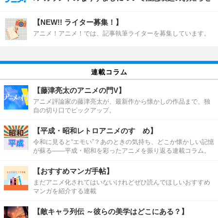
【NEW!! ライター募集！】
アニメ！アニメ！では、記事執筆ライターを募集しています。
連載コラム
【藤津亮太のアニメの門V】
アニメ評論家の藤津亮太が、最新作から懐かしの作品まで、独
自の切り口でピックアップ。
【平成・昭和レトロアニメのすゝめ】
令和に見ると“エモい”？あのときの気持ち、どこか懐かしい記憶
が蘇る――平成・昭和を彩ったアニメを振り返る連載コラム。
【おすすめマンガ手帖】
まだアニメ化されてはいないけれどぜひ読んでほしいおすすめ
マンガを紹介する連載
【敵キャラ列伝 ～彼らの美学はどこにある？】