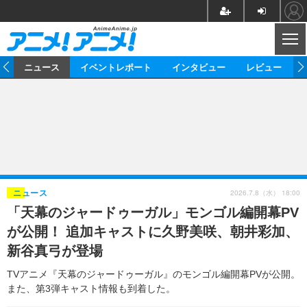
CL
ム
ニュース
イベントレポート
インタビュー
レビュー
ニュース
アニメ
映画/ドラマ
イベントレポート
マンガ
ノベル
アニメ
映画
インタビュー
音楽
声優
ライブ
舞台
スタッフ
声優
レビュー
2026.7.8（水） 18:00
ニュース
「天幕のジャードゥーガル」モンゴル編開幕PV
ゲーム
グッズ
海外イベント
ビジネス
俳優・タレント
アーティスト
アニメ
実写
動画
が公開！ 追加キャストに久野美咲、朝井彩加、
イベント
海外
ビジネス
書評
イベント
アニメ
映画/ドラマ
連載・コラム
新谷真弓が登場
ゲーム
座談会
アニメ！アニメ！TV
ABEMA Cafe
TVアニメ『天幕のジャードゥーガル』のモンゴル編開幕PVが公開。
また、第3弾キャスト情報も到着した。