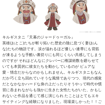
キルギスタニ『天幕のジャードゥーガル』
英雄(おとこ)たちが斬り拓いた歴史の陰に息づく妻(おん
な)たちの物語です。涙が溢れるほど優しい連帯にも背筋
が凍るような手酷い裏切りにも同じくらい共感してしまう
のですが それはどんなにクレバーに権謀術数を廻らせて
いても本質的に彼女たちを動かしているのが ピュアな
愛・情念だからなのかもしれません。キルギスタニもなん
だか巧く立ち回れていそうな風情でありつつ、現代の感覚
だとなかなかハードな身の上だったりそうやって時代や慣
習に呑まれながらも強かに生きた女性たちがいた、かもし
れないと作品を通じて感じ演じられ たことはとてもエキ
サイティングな経験になりました。現場楽しかった！！ご