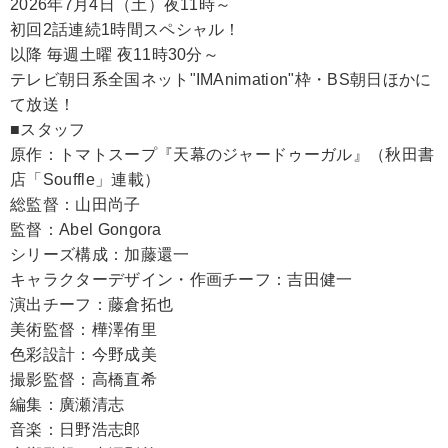
2026年7月4日（土）夜11時～
初回2話連続1時間スペシャル！
以降 毎週土曜 夜11時30分～
テレビ朝日系全国ネット"IMAnimation"枠・BS朝日ほかに
て放送！
■スタッフ
原作：トマトスープ『天幕のジャードゥーガル』（秋田書
店「Souffle」連載）
総監督：山田尚子
監督：Abel Gongora
シリーズ構成：加藤還一
キャラクターデザイン・作画チーフ：吉田健一
演出チーフ：藤倉拓也
美術監督：樺澤侑里
色彩設計：今野成美
撮影監督：高橋直希
編集：廣瀬清志
音楽：日野浩志郎