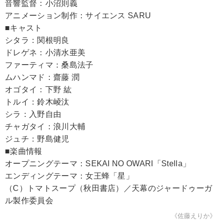
音響監督：小沼則義
アニメーション制作：サイエンス SARU
■キャスト
シタラ：関根明良
ドレゲネ：小清水亜美
ファーティマ：桑島法子
ムハンマド：齋藤 潤
オゴタイ：下野 紘
トルイ：鈴木崚汰
シラ：入野自由
チャガタイ：浪川大輔
ジュチ：野島健児
■楽曲情報
オープニングテーマ：SEKAI NO OWARI「Stella」
エンディングテーマ：女王蜂「星」
（C）トマトスープ（秋田書店）／天幕のジャードゥーガ
ル製作委員会
《佐藤えりか》