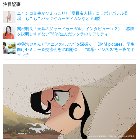
注目記事
ニャンコ先生がひょっこり♪「夏目友人帳」コラボアパレル登
場！もこもこバッグやカーディガンなど全8型
関根明良「天幕のジャードゥーガル」インタビュー（２） 感情
を説明しすぎない“間”が生んだシタラのリアリティ
神谷浩史さんと“アニメのしごと”を深掘り！ DMM pictures、学生
向けセミナー＆交流会を8/31開催――“現場×ビジネス”を一夜でキ
ャッチ