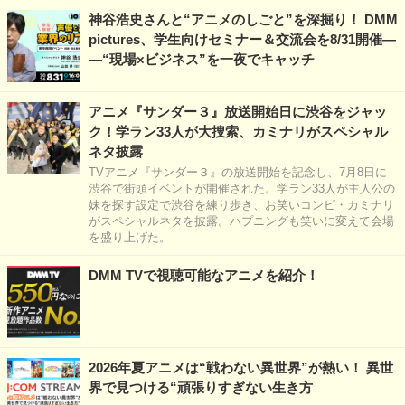
神谷浩史さんと“アニメのしごと”を深掘り！ DMM
pictures、学生向けセミナー＆交流会を8/31開催―
―“現場×ビジネス”を一夜でキャッチ
アニメ『サンダー３』放送開始日に渋谷をジャッ
ク！学ラン33人が大捜索、カミナリがスペシャル
ネタ披露
TVアニメ『サンダー３』の放送開始を記念し、7月8日に
渋谷で街頭イベントが開催された。学ラン33人が主人公の
妹を探す設定で渋谷を練り歩き、お笑いコンビ・カミナリ
がスペシャルネタを披露。ハプニングも笑いに変えて会場
を盛り上げた。
DMM TVで視聴可能なアニメを紹介！
2026年夏アニメは“戦わない異世界”が熱い！ 異世
界で見つける“頑張りすぎない生き方