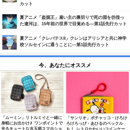
カット
夏アニメ「盗掘王」雇い主の裏切りで死の淵を彷徨っ
た遼河は、15年前の世界で目覚める―第1話先行カット
夏アニメ「クレバテスII」クレンはアリシアと共に神学
校ソルセインに通うことに―第1話先行カット
今、あなたにオススメ
「ムーミン」リトルミイと一緒に
「サンリオ」ポチャッコ・けろけ
身軽にお出かけ♪ ワンポイントで
ろけろっぴ・あひるのペックル
光るキュートな水玉柄スマホショ
も！ レトロかわいいコインケー