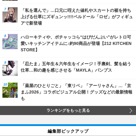
「私を選んで」…口元に咥えた値札やスカートの裾を持ち
上げる仕草にズギュンッ!!!!ベルドール「ロゼ」がフィギュ
アで新登場
ハローキティや、ポチャッコら“はぴだんぶい”がレトロ可
愛いキッチンアイテムに♪約90商品が登場【212 KITCHEN
STORE】
「忍たま」五年生＆六年生をイメージ！手裏剣、髪を結う
仕草…和の趣を感じさせる「MAYLA」パンプス
「薬屋のひとりごと」「東リベ」「アーリャさん」…「京
まふ2026」コラボビジュアル公開！グッズなどの最新情報
も
ランキングをもっと見る
編集部ピックアップ