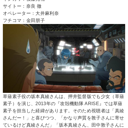
サイトー：奈良 徹
オペレーター：大井麻利奈
フチコマ：金田朋子
草薙素子役の坂本真綾さんは、押井監督版でも少女（草薙
素子）を演じ、2013年の『攻殻機動隊 ARISE』では草薙
素子を担当した経緯があります。そのため視聴者は「真綾
さんだー！」と喜びつつ、「かなり声質を敦子さんに寄せ
ているけど真綾さんだ」「坂本真綾さん、田中敦子さんに