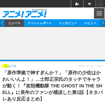
CL
ム
ニュース
イベントレポート
インタビュー
レビュー
ニュース
アニメ
映画/ドラマ
イベントレポート
マンガ
ノベル
アニメ
映画
インタビュー
音楽
声優
ライブ
舞台
スタッフ
声優
レビュー
2026.7.8（水） 16:05
ニュース
「原作準拠で神すぎんか？」「原作の少佐はか
ゲーム
グッズ
海外イベント
ビジネス
俳優・タレント
アーティスト
アニメ
実写
動画
わいいんよ！」…士郎正宗氏のタッチでキャラ
イベント
海外
ビジネス
書評
イベント
アニメ
映画/ドラマ
連載・コラム
が動く！『攻殻機動隊 THE GHOST IN THE SH
ELL』に長年のファンが感涙した第1話【ネタバ
ゲーム
座談会
アニメ！アニメ！TV
ABEMA Cafe
レあり反応まとめ】