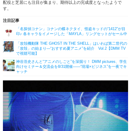
配役と芝居にも注目が集まり、期待以上の完成度となったようで
す。
注目記事
「名探偵コナン」コナンの蝶ネクタイ、怪盗キッドの“1412”が目
印♪ 各キャラをイメージした「MAYLA」リングセットがセール中
「攻殻機動隊 THE GHOST IN THE SHELL」はいわば第二世代の
「攻殻」の始まり―“おすすめ夏アニメ”を紹介 Vol.2【DMM TV
で視聴可能】
神谷浩史さんと“アニメのしごと”を深掘り！ DMM pictures、学生
向けセミナー＆交流会を8/31開催――“現場×ビジネス”を一夜でキ
ャッチ