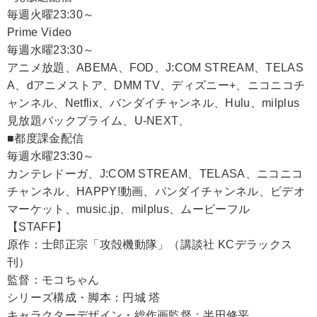
毎週火曜23:30～
Prime Video
毎週水曜23:30～
アニメ放題、ABEMA、FOD、J:COM STREAM、TELAS
A、dアニメストア、DMM TV、ディズニー+、ニコニコチ
ャンネル、Netflix、バンダイチャンネル、Hulu、milplus
見放題パックプライム、U-NEXT、
■都度課金配信
毎週水曜23:30～
カンテレドーガ、J:COM STREAM、TELASA、ニコニコ
チャンネル、HAPPY!動画、バンダイチャンネル、ビデオ
マーケット、music.jp、milplus、ムービーフル
【STAFF】
原作：士郎正宗「攻殻機動隊」（講談社 KCデラックス
刊）
監督：モコちゃん
シリーズ構成・脚本：円城 塔
キャラクターデザイン・総作画監督：半田修平