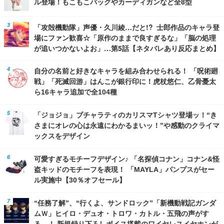
ル登場！もこもこバッグやカーディガンなど全8型
「攻殻機動隊」声優・久川綾…だと!? 士郎作品のキャラ登
場にファン歓喜☆「原作のままで良すぎるな」「脳の処理
が追いつかないよお」…第5話【ネタバレあり反応まとめ】
自分の名前と好きなキャラを組み合わせられる！ 「呪術廻
戦」「死滅回游」はんこが銀行印に！虎杖悠仁、乙骨憂太
ら16キャラ追加で全104種
「ジョジョ」ブチャラティのカリスマTシャツ登場ッ！“き
さまにオレの心は永遠にわかるまいッ！”や感動のクライマ
ックスをデザイン
可愛すぎるモチーフデザイン♪ 「名探偵コナン」コナン&怪
盗キッドのモチーフを表現！ 「MAYLA」パンプスがセー
ル実施中【30％オフセール】
“任務了解”、“行くよ、サンドロック”「新機動戦記ガンダ
ムＷ」ヒイロ・デュオ・トロワ・カトル・五飛の声がす
る…！ 新規録り下ろしボイス搭載のワイヤレスイヤホンが