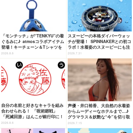
「モンチッチ」が“TENKYU”の着
スヌーピーの本格ダイバーウォッ
ぐるみに♪ atmosコラボアイテム
チが登場！ SPINNAKERとの初コ
登場！キーチェーン＆Tシャツを
ラボ！水着姿のスヌーピーにも注
展開
目
2026.8.6
2026.7.31
自分の名前と好きなキャラを組み
声優・井口裕香、大自然の水着姿
合わせられる！ 「呪術廻戦」
からムーディーなホテルまで…♪
「死滅回游」はんこが銀行印に！
グラマラス＆妖艶な“今”を切り取
虎杖悠仁、乙骨憂太ら16キャラ追
り！3冊目写真集が発売中
2026.8.6
2026.7.15
加で全104種