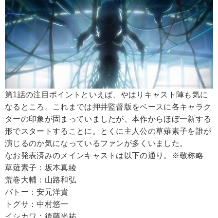
第1話の注目ポイントといえば、やはりキャスト陣も気に
なるところ。これまでは押井監督版をベースに各キャラク
ターの印象が固まっていましたが、本作からほぼ一新する
形でスタートすることに。とくに主人公の草薙素子を誰が
演じるのか気になっているファンが多くいました。
なお発表済みのメインキャストは以下の通り。※敬称略
草薙素子：坂本真綾
荒巻大輔：山路和弘
バトー：安元洋貴
トグサ：中村悠一
イシカワ：後藤光祐