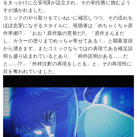
をきっかけに公安9課が設立され、その初任務に挑むよう
すが描かれました。
コミックのやり取りをていねいに補完しつつ、その流れを
ほぼ忠実になぞるスタイルに、視聴者は「めちゃくちゃ原
作準拠!?」「おお！原作版の荒巻だ!!」「原作まんまだ
し、カラーの塗りまでめっちゃ寄せてある！」と開幕冒頭
から湧きます。またコミックならではの表現である補足説
明も盛り込まれているとあり、「枠外説明がある……だ
と……!?」「外枠注釈の再現をしとる」と、その再現性に
目を奪われていました。