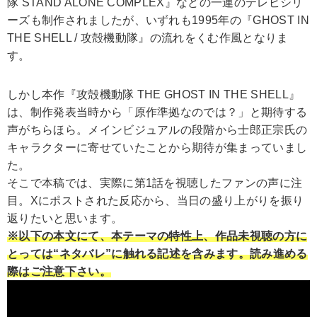
隊 STAND ALONE COMPLEX』などの一連のテレビシリ
ーズも制作されましたが、いずれも1995年の『GHOST IN
THE SHELL / 攻殻機動隊』の流れをくむ作風となりま
す。
しかし本作『攻殻機動隊 THE GHOST IN THE SHELL』
は、制作発表当時から「原作準拠なのでは？」と期待する
声がちらほら。メインビジュアルの段階から士郎正宗氏の
キャラクターに寄せていたことから期待が集まっていまし
た。
そこで本稿では、実際に第1話を視聴したファンの声に注
目。Xにポストされた反応から、当日の盛り上がりを振り
返りたいと思います。
※以下の本文にて、本テーマの特性上、作品未視聴の方に
とっては“ネタバレ”に触れる記述を含みます。読み進める
際はご注意下さい。