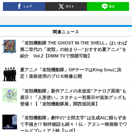
シェア
ポスト
送る
関連ニュース
「攻殻機動隊 THE GHOST IN THE SHELL」はいわば
第二世代の「攻殻」の始まり―“おすすめ夏アニメ”を
紹介 Vol.2【DMM TVで視聴可能】
夏アニメ「攻殻機動隊」OPテーマはKing Gnuに決
定！楽曲使用のプロモ映像公開
「攻殻機動隊」新作アニメの未放送“アナログ原画”も
展示！「人形使い」スタチュー初展示や追加グッズも
登場！【「攻殻機動隊展」関西巡回展】
「攻殻機動隊」劇中の“士郎文字”は生成AIに頼らず全
て手描き!? 制作秘話も続々！仏・アヌシー映画祭でワ
ールドプレミア上映【レポ】