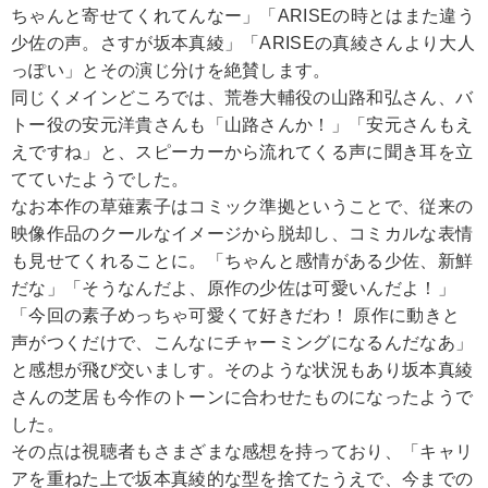
ちゃんと寄せてくれてんなー」「ARISEの時とはまた違う
少佐の声。さすが坂本真綾」「ARISEの真綾さんより大人
っぽい」とその演じ分けを絶賛します。
同じくメインどころでは、荒巻大輔役の山路和弘さん、バ
トー役の安元洋貴さんも「山路さんか！」「安元さんもえ
えですね」と、スピーカーから流れてくる声に聞き耳を立
てていたようでした。
なお本作の草薙素子はコミック準拠ということで、従来の
映像作品のクールなイメージから脱却し、コミカルな表情
も見せてくれることに。「ちゃんと感情がある少佐、新鮮
だな」「そうなんだよ、原作の少佐は可愛いんだよ！」
「今回の素子めっちゃ可愛くて好きだわ！ 原作に動きと
声がつくだけで、こんなにチャーミングになるんだなあ」
と感想が飛び交いましす。そのような状況もあり坂本真綾
さんの芝居も今作のトーンに合わせたものになったようで
した。
その点は視聴者もさまざまな感想を持っており、「キャリ
アを重ねた上で坂本真綾的な型を捨てたうえで、今までの