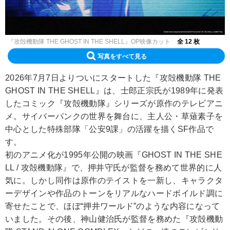
『攻殻機動隊 THE GHOST IN THE SHELL』OP映像カット
全 12 枚
写真をすべて見る
2026年7月7日よりついにスタートした『攻殻機動隊 THE
GHOST IN THE SHELL』は、士郎正宗氏が1989年に発表
したコミック『攻殻機動隊』シリーズが原作のテレビアニ
メ。サイバーパンクの世界を舞台に、主人公・草薙素子を
中心とした特殊部隊「公安9課」の活躍を描くSF作品で
す。
初のアニメ化が1995年公開の映画『GHOST IN THE SHE
LL / 攻殻機動隊』で、押井守氏が監督を務めて世界的に人
気に。しかし同作は原作のテイストを一新し、キャラクタ
ーデザインや作品のトーンをリアルなハードボイルド調に
寄せたことで、ほぼ“押井ワールド”のような内容になって
いました。その後、神山健治氏が監督を務めた『攻殻機動