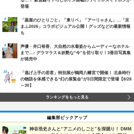
登場
「薬屋のひとりごと」「東リベ」「アーリャさん」…「京
まふ2026」コラボビジュアル公開！グッズなどの最新情報
も
声優・井口裕香、大自然の水着姿からムーディーなホテル
まで…♪ グラマラス＆妖艶な“今”を切り取り！3冊目写真集
が発売中
「逃げ上手の若君」特別展が鶴岡八幡宮で開催！ 北条時行
の物語を体感できる“幻の展覧会”が3日間限定で登場【8/28
～30】
ランキングをもっと見る
編集部ピックアップ
神谷浩史さんと“アニメのしごと”を深掘り！ DMM