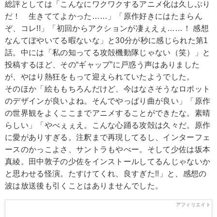
総評としては「こんなにワクワクするアニメ化は久しぶり
だ！ 生きててよかった……」「原作好きにはたまらん
ぞ、コレ!!」「初回からアクションが凄ぇえぇ……！ 感想
なんてぼやいてる暇ないな」と30分が秒に感じられた第1
話。中には「私の知ってる攻殻機動隊じゃない（笑）」と
投稿するほど、その“ギャップ”に戸惑う声はありました
が、やはり熱狂をもって迎えられていたようでした。
そのほか「絵ももちろんだけど、今はなさそうなロボット
のデザインが良いよね。そんでやっぱり曲が良い」「原作
の世界観をよくここまでアニメすることができたな。素晴
らしい」「やべぇぇえ。こんな心踊る攻殻は久々だ。原作
に愛がありすぎる。注釈まで再現してるし、インターフェ
ースのかっこよさ、サントラもやべー。そして少佐は坂本
真綾。田中敦子の少佐をインストールしてるんじゃないか
と思わせる怪演。たすけてくれ、良すぎた!!」と、感想の
波は放送後も引くことはありませんでした。