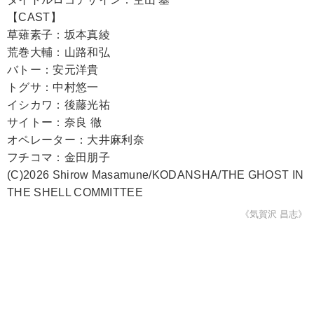
【CAST】
草薙素子：坂本真綾
荒巻大輔：山路和弘
バトー：安元洋貴
トグサ：中村悠一
イシカワ：後藤光祐
サイトー：奈良 徹
オペレーター：大井麻利奈
フチコマ：金田朋子
(C)2026 Shirow Masamune/KODANSHA/THE GHOST IN
THE SHELL COMMITTEE
《気賀沢 昌志》