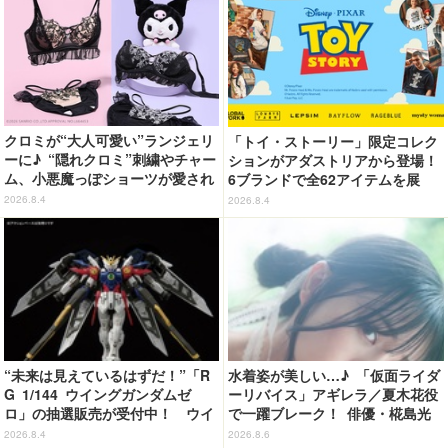
クロミが“大人可愛い”ランジェリ
「トイ・ストーリー」限定コレク
ーに♪ “隠れクロミ”刺繍やチャー
ションがアダストリアから登場！
ム、小悪魔っぽショーツが愛され
6ブランドで全62アイテムを展
度満点◎
開 店舗で購入するとオリジナル
2026.8.4
2026.8.4
マグネットをプレゼント☆
“未来は見えているはずだ！”「R
水着姿が美しい…♪ 「仮面ライダ
G 1/144 ウイングガンダムゼ
ーリバイス」アギレラ／夏木花役
ロ」の抽選販売が受付中！ ウイ
で一躍ブレーク！ 俳優・椛島光
ングバインダーにRGならではの
の2nd写真集が予約開始
2026.8.4
2026.8.6