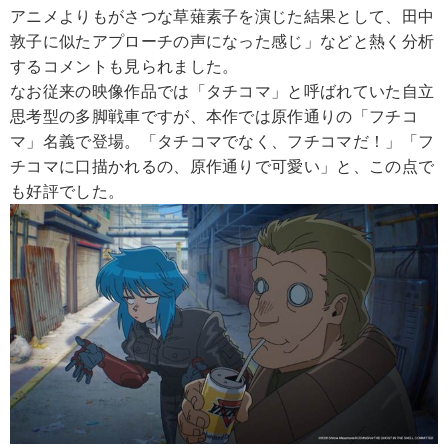
アニメよりもがさつな草薙素子を演じた結果として、田中
敦子に似たアプローチの声になった感じ」などと熱く分析
するコメントも見られました。
なお従来の映像作品では「タチコマ」と呼ばれていた自立
思考型の多脚戦車ですが、本作では原作通りの「フチコ
マ」名義で登場。「タチコマでなく、フチコマだ！」「フ
チコマに口描かれるの、原作通りで可愛い」と、この点で
も好評でした。