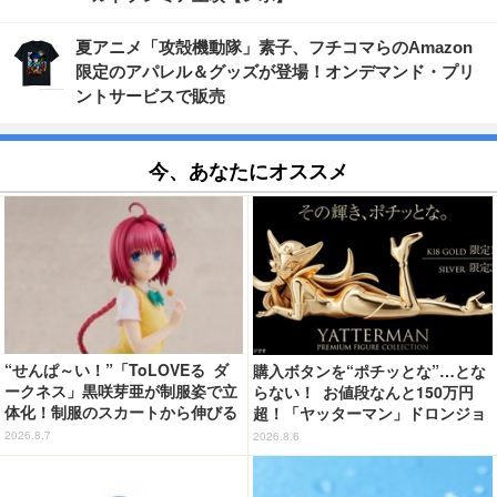
夏アニメ「攻殻機動隊」素子、フチコマらのAmazon
限定のアパレル＆グッズが登場！オンデマンド・プリ
ントサービスで販売
今、あなたにオススメ
“せんぱ～い！”「ToLOVEる ダ
購入ボタンを“ポチッとな”…とな
ークネス」黒咲芽亜が制服姿で立
らない！ お値段なんと150万円
体化！制服のスカートから伸びる
超！「ヤッターマン」ドロンジョ
下半身のプロポーションの再現が
様が黄金の輝きをまといミニフィ
2026.8.7
2026.8.6
アツい！
ギュア化 ヤッターワン&おだてブ
タも