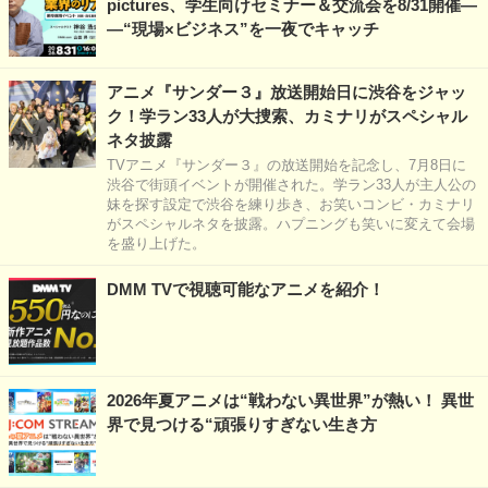
pictures、学生向けセミナー＆交流会を8/31開催―
―“現場×ビジネス”を一夜でキャッチ
アニメ『サンダー３』放送開始日に渋谷をジャッ
ク！学ラン33人が大捜索、カミナリがスペシャル
ネタ披露
TVアニメ『サンダー３』の放送開始を記念し、7月8日に
渋谷で街頭イベントが開催された。学ラン33人が主人公の
妹を探す設定で渋谷を練り歩き、お笑いコンビ・カミナリ
がスペシャルネタを披露。ハプニングも笑いに変えて会場
を盛り上げた。
DMM TVで視聴可能なアニメを紹介！
2026年夏アニメは“戦わない異世界”が熱い！ 異世
界で見つける“頑張りすぎない生き方