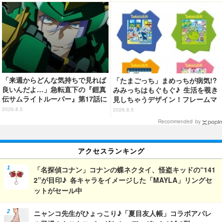
ギミックを搭載
「来週からどんな気持ちで見れば
「たまごっち」まめっちが病気!?
良いんだよ…」急転直下の『鎧真
みみっちはもぐもぐ♪ 生活を覗き
伝サムライトルーパー』第17話に
見しちゃうデザイン！フレームマ
感情の追いつかない視聴者が続
グネット「ぴたっとフレーム」登
2026.8.5
2026.8.5
出…【ネタバレあり反応まとめ】
場☆
Recommended by
アクセスランキング
「名探偵コナン」コナンの蝶ネクタイ、怪盗キッドの“141
2”が目印♪ 各キャラをイメージした「MAYLA」リングセ
ットがセール中
ニャンコ先生がひょっこり♪「夏目友人帳」コラボアパレ