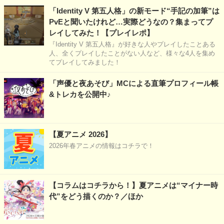
「Identity V 第五人格」の新モード“手記の加筆”は
PvEと聞いたけれど…実際どうなの？集まってプ
レイしてみた！【プレイレポ】
『Identity V 第五人格』が好きな人やプレイしたことある
人、全くプレイしたことがない人など、様々な4人を集め
てプレイしてみました！
「声優と夜あそび」MCによる直筆プロフィール帳
&トレカを公開中♪
【夏アニメ 2026】
2026年春アニメの情報はコチラで！
【コラムはコチラから！】夏アニメは“マイナー時
代”をどう描くのか？／ほか