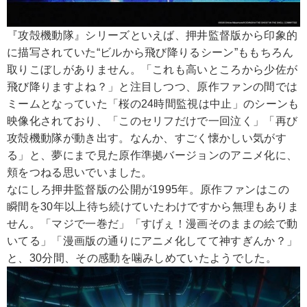
『攻殻機動隊』シリーズといえば、押井監督版から印象的
に描写されていた“ビルから飛び降りるシーン”ももちろん
取りこぼしがありません。「これも高いところから少佐が
飛び降りますよね？」と注目しつつ、原作ファンの間では
ミームとなっていた「桜の24時間監視は中止」のシーンも
映像化されており、「このセリフだけで一回泣く」「再び
攻殻機動隊が動き出す。なんか、すごく懐かしい気がす
る」と、夢にまで見た原作準拠バージョンのアニメ化に、
頬をつねる思いでいました。
なにしろ押井監督版の公開が1995年。原作ファンはこの
瞬間を30年以上待ち続けていたわけですから無理もありま
せん。「マジで一巻だ」「すげぇ！漫画そのままの絵で動
いてる」「漫画版の通りにアニメ化してて神すぎんか？」
と、30分間、その感動を噛みしめていたようでした。