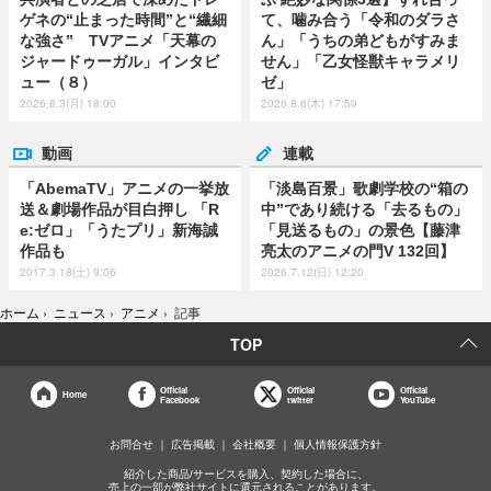
ゲネの“止まった時間”と“繊細
て、噛み合う「令和のダラさ
な強さ” TVアニメ「天幕の
ん」「うちの弟どもがすみま
ジャードゥーガル」インタビ
せん」「乙女怪獣キャラメリ
ュー（８）
ゼ」
2026.8.3(月) 18:00
2026.8.6(木) 17:50
動画
連載
「AbemaTV」アニメの一挙放
「淡島百景」歌劇学校の“箱の
送＆劇場作品が目白押し 「R
中”であり続ける「去るもの」
e:ゼロ」「うたプリ」新海誠
「見送るもの」の景色【藤津
作品も
亮太のアニメの門V 132回】
2017.3.18(土) 9:06
2026.7.12(日) 12:20
ホーム
›
ニュース
›
アニメ
›
記事
TOP
Official
Official
Official
Home
Facebook
twitter
YouTube
お問合せ
広告掲載
会社概要
個人情報保護方針
紹介した商品/サービスを購入、契約した場合に、
売上の一部が弊社サイトに還元されることがあります。