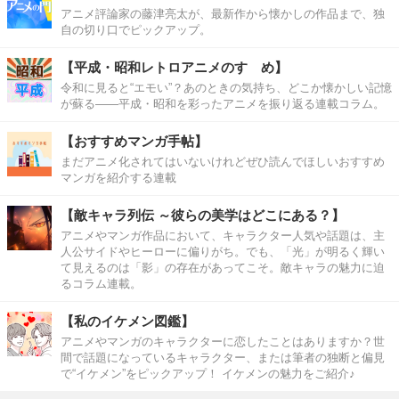
アニメ評論家の藤津亮太が、最新作から懐かしの作品まで、独
自の切り口でピックアップ。
【平成・昭和レトロアニメのすゝめ】
令和に見ると“エモい”？あのときの気持ち、どこか懐かしい記憶
が蘇る――平成・昭和を彩ったアニメを振り返る連載コラム。
【おすすめマンガ手帖】
まだアニメ化されてはいないけれどぜひ読んでほしいおすすめ
マンガを紹介する連載
【敵キャラ列伝 ～彼らの美学はどこにある？】
アニメやマンガ作品において、キャラクター人気や話題は、主
人公サイドやヒーローに偏りがち。でも、「光」が明るく輝い
て見えるのは「影」の存在があってこそ。敵キャラの魅力に迫
るコラム連載。
【私のイケメン図鑑】
アニメやマンガのキャラクターに恋したことはありますか？世
間で話題になっているキャラクター、または筆者の独断と偏見
で“イケメン”をピックアップ！ イケメンの魅力をご紹介♪