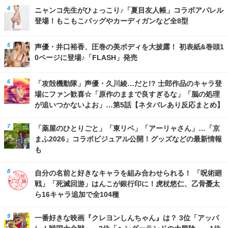
ニャンコ先生がひょっこり♪「夏目友人帳」コラボアパレル
登場！もこもこバッグやカーディガンなど全8型
声優・井口裕香、圧巻の美ボディを大披露！ 初表紙&巻頭1
0ページに登場♪「FLASH」発売
「攻殻機動隊」声優・久川綾…だと!? 士郎作品のキャラ登
場にファン歓喜☆「原作のままで良すぎるな」「脳の処理
が追いつかないよお」…第5話【ネタバレあり反応まとめ】
「薬屋のひとりごと」「東リベ」「アーリャさん」…「京
まふ2026」コラボビジュアル公開！グッズなどの最新情報
も
自分の名前と好きなキャラを組み合わせられる！ 「呪術廻
戦」「死滅回游」はんこが銀行印に！虎杖悠仁、乙骨憂太
ら16キャラ追加で全104種
一番好きな映画『クレヨンしんちゃん』は？ 3位「アッパ