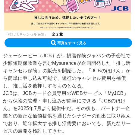
「推し活キャンセル保険」
全 2 枚
写真をすべて見る
ジェーシービー（JCB）が、損害保険ジャパンの子会社で
少額短期保険業を営むMysuranceが企画開発した「推し活
キャンセル保険」の販売を開始した。「JCBのほけん」か
ら簡単に申し込み可能で、遠征のキャンセル費用を補償
し、推し活を後押しするものとなる。
JCBは、JCBカード会員専用のWEBサービス「MyJCB」
から保険の管理・申し込みが簡単にできる「JCBのほけ
ん」を2025年7月より提供中だ。その後も、パートナー企
業との新たな価値提供を通じたシナジーの創出に取り組ん
でおり、近年拡大する推し活需要においても、新たなサー
ビスの展開を検討してきた。