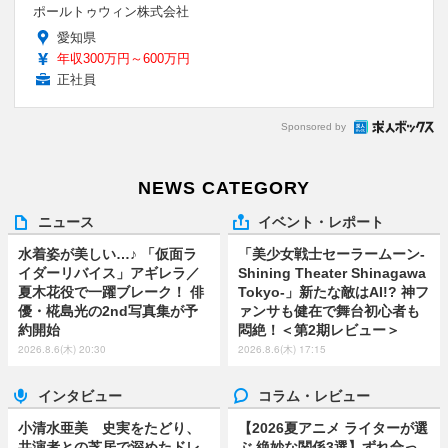
ポールトゥウィン株式会社
愛知県
年収300万円～600万円
正社員
Sponsored by
NEWS CATEGORY
ニュース
イベント・レポート
水着姿が美しい…♪ 「仮面ラ
「美少女戦士セーラームーン-
イダーリバイス」アギレラ／
Shining Theater Shinagawa
夏木花役で一躍ブレーク！ 俳
Tokyo-」新たな敵はAI!? 神フ
優・椛島光の2nd写真集が予
ァンサも健在で舞台初心者も
約開始
悶絶！＜第2期レビュー＞
2026.8.6(木) 20:30
2026.8.6(木) 17:15
インタビュー
コラム・レビュー
小清水亜美 史実をたどり、
【2026夏アニメ ライターが選
共演者との芝居で深めたドレ
ぶ 絶妙な関係3選】ずれ合っ