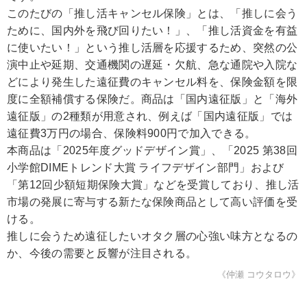
このたびの「推し活キャンセル保険」とは、「推しに会う
ために、国内外を飛び回りたい！」、「推し活資金を有益
に使いたい！」という推し活層を応援するため、突然の公
演中止や延期、交通機関の遅延・欠航、急な通院や入院な
どにより発生した遠征費のキャンセル料を、保険金額を限
度に全額補償する保険だ。商品は「国内遠征版」と「海外
遠征版」の2種類が用意され、例えば「国内遠征版」では
遠征費3万円の場合、保険料900円で加入できる。
本商品は「2025年度グッドデザイン賞」、「2025 第38回
小学館DIMEトレンド大賞 ライフデザイン部門」および
「第12回少額短期保険大賞」などを受賞しており、推し活
市場の発展に寄与する新たな保険商品として高い評価を受
ける。
推しに会うため遠征したいオタク層の心強い味方となるの
か、今後の需要と反響が注目される。
《仲瀬 コウタロウ》