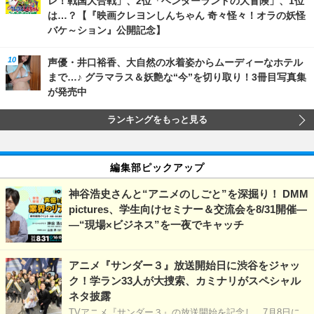
レ！戦国大合戦」、2位「ヘンダーランドの大冒険」、1位
は…？【『映画クレヨンしんちゃん 奇々怪々！オラの妖怪
バケ～ション』公開記念】
声優・井口裕香、大自然の水着姿からムーディーなホテル
まで…♪ グラマラス＆妖艶な“今”を切り取り！3冊目写真集
が発売中
ランキングをもっと見る
編集部ピックアップ
神谷浩史さんと“アニメのしごと”を深掘り！ DMM
pictures、学生向けセミナー＆交流会を8/31開催―
―“現場×ビジネス”を一夜でキャッチ
アニメ『サンダー３』放送開始日に渋谷をジャッ
ク！学ラン33人が大捜索、カミナリがスペシャル
ネタ披露
TVアニメ『サンダー３』の放送開始を記念し、7月8日に