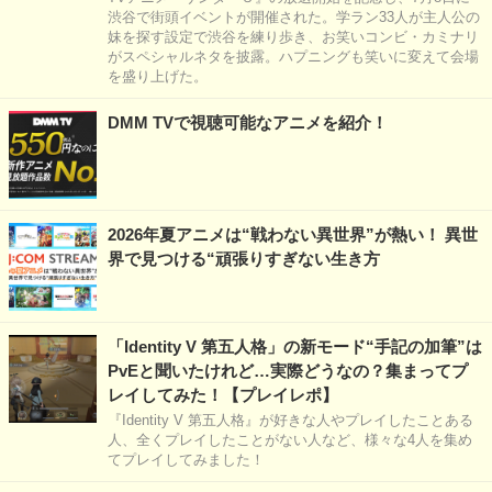
渋谷で街頭イベントが開催された。学ラン33人が主人公の
妹を探す設定で渋谷を練り歩き、お笑いコンビ・カミナリ
がスペシャルネタを披露。ハプニングも笑いに変えて会場
を盛り上げた。
DMM TVで視聴可能なアニメを紹介！
2026年夏アニメは“戦わない異世界”が熱い！ 異世
界で見つける“頑張りすぎない生き方
「Identity V 第五人格」の新モード“手記の加筆”は
PvEと聞いたけれど…実際どうなの？集まってプ
レイしてみた！【プレイレポ】
『Identity V 第五人格』が好きな人やプレイしたことある
人、全くプレイしたことがない人など、様々な4人を集め
てプレイしてみました！