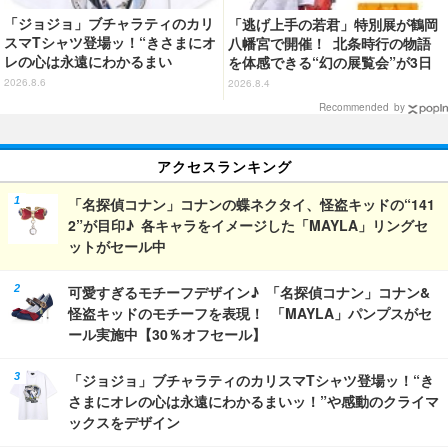
「ジョジョ」ブチャラティのカリ
「逃げ上手の若君」特別展が鶴岡
スマTシャツ登場ッ！“きさまにオ
八幡宮で開催！ 北条時行の物語
レの心は永遠にわかるまい
を体感できる“幻の展覧会”が3日
ッ！”や感動のクライマックスを
間限定で登場【8/28～30】
2026.8.6
2026.8.4
デザイン
Recommended by
アクセスランキング
「名探偵コナン」コナンの蝶ネクタイ、怪盗キッドの“141
2”が目印♪ 各キャラをイメージした「MAYLA」リングセ
ットがセール中
可愛すぎるモチーフデザイン♪ 「名探偵コナン」コナン&
怪盗キッドのモチーフを表現！ 「MAYLA」パンプスがセ
ール実施中【30％オフセール】
「ジョジョ」ブチャラティのカリスマTシャツ登場ッ！“き
さまにオレの心は永遠にわかるまいッ！”や感動のクライマ
ックスをデザイン