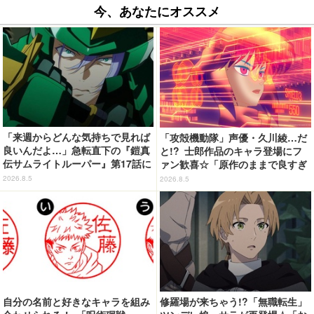
今、あなたにオススメ
「来週からどんな気持ちで見れば
「攻殻機動隊」声優・久川綾…だ
良いんだよ…」急転直下の『鎧真
と!? 士郎作品のキャラ登場にフ
伝サムライトルーパー』第17話に
ァン歓喜☆「原作のままで良すぎ
感情の追いつかない視聴者が続
るな」「脳の処理が追いつかない
2026.8.5
2026.8.5
出…【ネタバレあり反応まとめ】
よお」…第5話【ネタバレあり反
応まとめ】
自分の名前と好きなキャラを組み
修羅場が来ちゃう!?「無職転生」