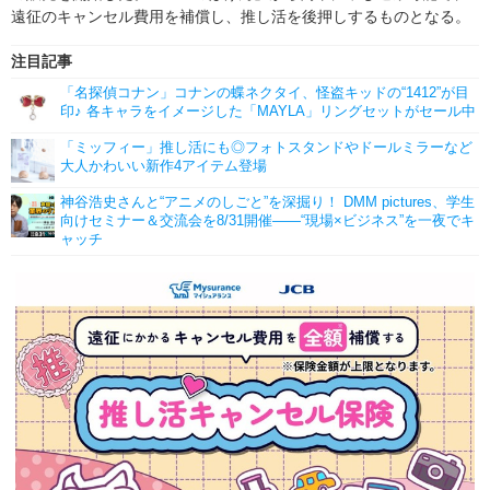
遠征のキャンセル費用を補償し、推し活を後押しするものとなる。
注目記事
「名探偵コナン」コナンの蝶ネクタイ、怪盗キッドの“1412”が目
印♪ 各キャラをイメージした「MAYLA」リングセットがセール中
「ミッフィー」推し活にも◎フォトスタンドやドールミラーなど
大人かわいい新作4アイテム登場
神谷浩史さんと“アニメのしごと”を深掘り！ DMM pictures、学生
向けセミナー＆交流会を8/31開催――“現場×ビジネス”を一夜でキ
ャッチ