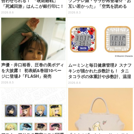
合わせられる！ 「呪術廻戦」
ツンデレ娘・サラが再登場☆「お
「死滅回游」はんこが銀行印に！
互い若かった」「空気を読める
虎杖悠仁、乙骨憂太ら16キャラ追
嫁」「嫁が3人になりそうなフラ
2026.8.6
2026.8.3
加で全104種
グ」【第6話ネタバレあり反応ま
とめ】
声優・井口裕香、圧巻の美ボディ
ムーミンと毎日健康管理♪ スナフ
を大披露！ 初表紙&巻頭10ペー
キンが描かれた歩数計も！ タニ
ジに登場♪「FLASH」発売
タコラボの体重計や歩数計、温湿
度計など全4アイテム登場
2026.8.5
2026.8.6