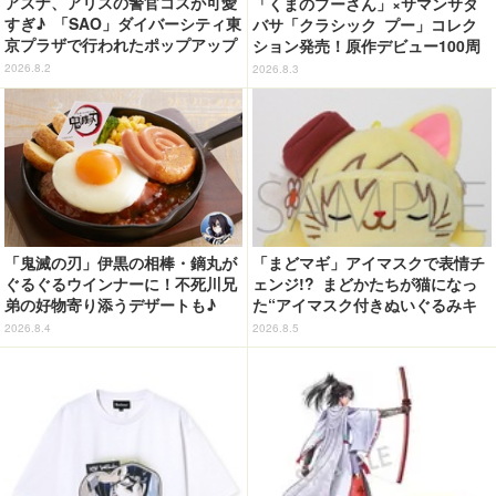
アスナ、アリスの警官コスが可愛
「くまのプーさん」×サマンサタ
すぎ♪ 「SAO」ダイバーシティ東
バサ「クラシック プー」コレク
京プラザで行われたポップアップ
ション発売！原作デビュー100周
ショップの事後通販がスタート！
年記念でハンドバッグや財布など
2026.8.2
2026.8.3
全6種が登場
「鬼滅の刃」伊黒の相棒・鏑丸が
「まどマギ」アイマスクで表情チ
ぐるぐるウインナーに！不死川兄
ェンジ!? まどかたちが猫になっ
弟の好物寄り添うデザートも♪
た“アイマスク付きぬいぐるみキ
「ジョイフル」コラボ第3弾・第4
ーホルダー”が登場
2026.8.4
2026.8.5
弾決定【8月18日～】