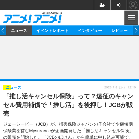
CL
ム
ニュース
イベントレポート
インタビュー
レビュー
ニュース
アニメ
映画/ドラマ
イベントレポート
マンガ
ノベル
アニメ
映画
インタビュー
音楽
声優
ライブ
舞台
スタッフ
声優
レビュー
2026.7.8（水） 12:10
ニュース
「推し活キャンセル保険」って？遠征のキャン
ゲーム
グッズ
海外イベント
ビジネス
俳優・タレント
アーティスト
アニメ
実写
動画
セル費用補償で「推し活」を後押し！JCBが販
イベント
海外
ビジネス
書評
イベント
アニメ
映画/ドラマ
連載・コラム
売
ゲーム
座談会
アニメ！アニメ！TV
ABEMA Cafe
ジェーシービー（JCB）が、損害保険ジャパンの子会社で少額短期
保険業を営むMysuranceが企画開発した「推し活キャンセル保険」
の販売を開始した。「JCBのほけん」から簡単に申し込み可能で、