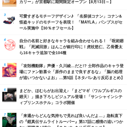
カリー」が京都駅に期間限定オープン【8月13日～】
可愛すぎるモチーフデザイン♪ 「名探偵コナン」コナン&
怪盗キッドのモチーフを表現！ 「MAYLA」パンプスがセ
ール実施中【30％オフセール】
自分の名前と好きなキャラを組み合わせられる！ 「呪術廻
戦」「死滅回游」はんこが銀行印に！虎杖悠仁、乙骨憂太
ら16キャラ追加で全104種
「攻殻機動隊」声優・久川綾…だと!? 士郎作品のキャラ登
場にファン歓喜☆「原作のままで良すぎるな」「脳の処理
が追いつかないよお」…第5話【ネタバレあり反応まとめ】
まどか、ほむらがお出迎え♪ 「まどマギ〈ワルプルギスの
廻天〉」描き下ろしビジュアル登場！「サンシャインシテ
ィプリンスホテル」コラボ開催
「来週からどんな気持ちで見れば良いんだよ…」急転直下
の『鎧真伝サムライトルーパー』第17話に感情の追いつか