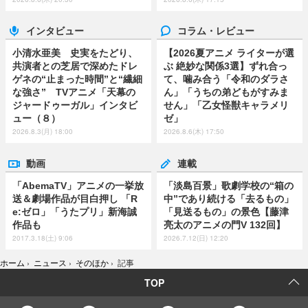
インタビュー
コラム・レビュー
小清水亜美 史実をたどり、
【2026夏アニメ ライターが選
共演者との芝居で深めたドレ
ぶ 絶妙な関係3選】ずれ合っ
ゲネの“止まった時間”と“繊細
て、噛み合う「令和のダラさ
な強さ” TVアニメ「天幕の
ん」「うちの弟どもがすみま
ジャードゥーガル」インタビ
せん」「乙女怪獣キャラメリ
ュー（８）
ゼ」
2026.8.3(月) 18:00
2026.8.6(木) 17:50
動画
連載
「AbemaTV」アニメの一挙放
「淡島百景」歌劇学校の“箱の
送＆劇場作品が目白押し 「R
中”であり続ける「去るもの」
e:ゼロ」「うたプリ」新海誠
「見送るもの」の景色【藤津
作品も
亮太のアニメの門V 132回】
2017.3.18(土) 9:06
2026.7.12(日) 12:20
ホーム
›
ニュース
›
そのほか
›
記事
TOP