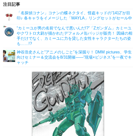
注目記事
「名探偵コナン」コナンの蝶ネクタイ、怪盗キッドの“1412”が目
印♪ 各キャラをイメージした「MAYLA」リングセットがセール中
“カミーユが男の名前でなんで悪いんだ!?”「Zガンダム」カミーユ
やクワトロ大尉が描かれたデフォルメ缶バッジが販売！ 因縁の相
手だけでなく、カミーユに力を貸した女性キャラクターたちの姿
も……!?
神谷浩史さんと“アニメのしごと”を深掘り！ DMM pictures、学生
向けセミナー＆交流会を8/31開催――“現場×ビジネス”を一夜でキ
ャッチ