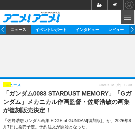
CL
ム
ニュース
イベントレポート
インタビュー
レビュー
ニュース
アニメ
映画/ドラマ
イベントレポート
マンガ
ノベル
アニメ
映画
インタビュー
音楽
声優
ライブ
舞台
スタッフ
声優
レビュー
2026.6.12（金） 19:30
ニュース
「ガンダム0083 STARDUST MEMORY」「Gガ
ゲーム
グッズ
海外イベント
ビジネス
俳優・タレント
アーティスト
アニメ
実写
動画
ンダム」メカニカル作画監督・佐野浩敏の画集
イベント
海外
ビジネス
書評
イベント
アニメ
映画/ドラマ
連載・コラム
が復刻販売決定！
ゲーム
座談会
アニメ！アニメ！TV
ABEMA Cafe
「佐野浩敏ガンダム画集 EDGE of GUNDAM[復刻版]」が、2026年8
月7日に発売予定。予約注文が開始となった。