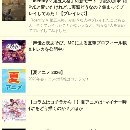
「Identity V 第五人格」の新モード“手記の加筆”は
PvEと聞いたけれど…実際どうなの？集まってプ
レイしてみた！【プレイレポ】
『Identity V 第五人格』が好きな人やプレイしたことある
人、全くプレイしたことがない人など、様々な4人を集め
てプレイしてみました！
「声優と夜あそび」MCによる直筆プロフィール帳
&トレカを公開中♪
【夏アニメ 2026】
2026年春アニメの情報はコチラで！
【コラムはコチラから！】夏アニメは“マイナー時
代”をどう描くのか？／ほか