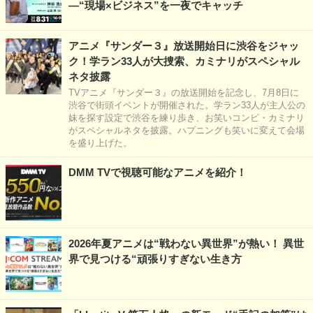
―“現場×ビジネス”を一夜でキャッチ
アニメ『サンダー３』放送開始日に渋谷をジャッ
ク！学ラン33人が大捜索、カミナリがスペシャル
ネタ披露
TVアニメ『サンダー３』の放送開始を記念し、7月8日に
渋谷で街頭イベントが開催された。学ラン33人が主人公の
妹を探す設定で渋谷を練り歩き、お笑いコンビ・カミナリ
がスペシャルネタを披露。ハプニングも笑いに変えて会場
を盛り上げた。
DMM TVで視聴可能なアニメを紹介！
2026年夏アニメは“戦わない異世界”が熱い！ 異世
界で見つける“頑張りすぎない生き方