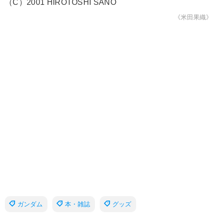
（C）2001 HIROTOSHI SANO
《米田果織》
ガンダム
本・雑誌
グッズ