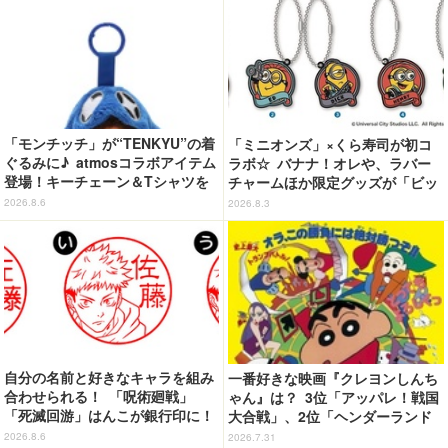
「モンチッチ」が“TENKYU”の着
「ミニオンズ」×くら寿司が初コ
ぐるみに♪ atmosコラボアイテム
ラボ☆ バナナ！オレや、ラバー
登場！キーチェーン＆Tシャツを
チャームほか限定グッズが「ビッ
展開
くらポン！」に登場【8月7日～】
2026.8.6
2026.8.3
自分の名前と好きなキャラを組み
一番好きな映画『クレヨンしんち
合わせられる！ 「呪術廻戦」
ゃん』は？ 3位「アッパレ！戦国
「死滅回游」はんこが銀行印に！
大合戦」、2位「ヘンダーランド
虎杖悠仁、乙骨憂太ら16キャラ追
の大冒険」、1位は…？【『映画
2026.8.6
2026.7.31