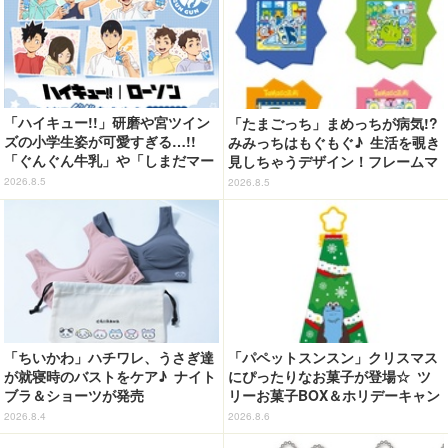
「ハイキュー!!」研磨や宮ツイン
「たまごっち」まめっちが病気!?
ズの小学生姿が可愛すぎる…!!
みみっちはもぐもぐ♪ 生活を覗き
「ぐんぐん牛乳」や「しまだマー
見しちゃうデザイン！フレームマ
ト」デザインのグッズも!? ロー
グネット「ぴたっとフレーム」登
2026.8.5
2026.8.5
ソン限定グッズが登場！
場☆
「ちいかわ」ハチワレ、うさぎ達
「パペットスンスン」クリスマス
が就寝時のバストをケア♪ ナイト
にぴったりなお菓子が登場☆ ツ
ブラ＆ショーツが発売
リーお菓子BOX＆ホリデーキャン
ディ
2026.8.4
2026.8.6