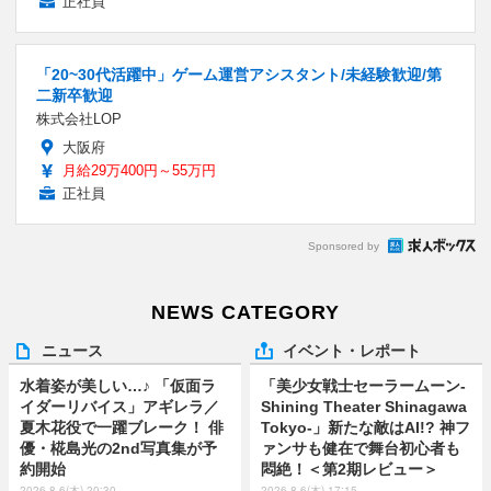
正社員
「20~30代活躍中」ゲーム運営アシスタント/未経験歓迎/第
二新卒歓迎
株式会社LOP
大阪府
月給29万400円～55万円
正社員
Sponsored by
NEWS CATEGORY
ニュース
イベント・レポート
水着姿が美しい…♪ 「仮面ラ
「美少女戦士セーラームーン-
イダーリバイス」アギレラ／
Shining Theater Shinagawa
夏木花役で一躍ブレーク！ 俳
Tokyo-」新たな敵はAI!? 神フ
優・椛島光の2nd写真集が予
ァンサも健在で舞台初心者も
約開始
悶絶！＜第2期レビュー＞
2026.8.6(木) 20:30
2026.8.6(木) 17:15