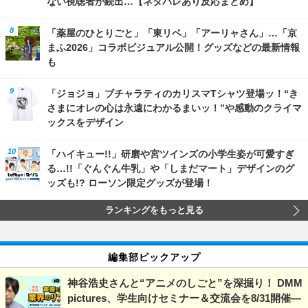
ない視聴者が続出…【ネタバレあり反応まとめ】
「薬屋のひとりごと」「東リベ」「アーリャさん」…「京
まふ2026」コラボビジュアル公開！グッズなどの最新情報
も
「ジョジョ」ブチャラティのカリスマTシャツ登場ッ！“き
さまにオレの心は永遠にわかるまいッ！”や感動のクライマ
ックスをデザイン
「ハイキュー!!」研磨や宮ツインズの小学生姿が可愛すぎ
る…!!「ぐんぐん牛乳」や「しまだマート」デザインのグ
ッズも!? ローソン限定グッズが登場！
ランキングをもっと見る
編集部ピックアップ
神谷浩史さんと“アニメのしごと”を深掘り！ DMM
pictures、学生向けセミナー＆交流会を8/31開催―