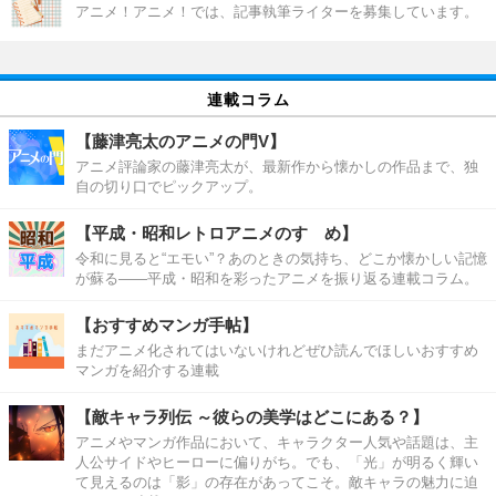
アニメ！アニメ！では、記事執筆ライターを募集しています。
連載コラム
【藤津亮太のアニメの門V】
アニメ評論家の藤津亮太が、最新作から懐かしの作品まで、独
自の切り口でピックアップ。
【平成・昭和レトロアニメのすゝめ】
令和に見ると“エモい”？あのときの気持ち、どこか懐かしい記憶
が蘇る――平成・昭和を彩ったアニメを振り返る連載コラム。
【おすすめマンガ手帖】
まだアニメ化されてはいないけれどぜひ読んでほしいおすすめ
マンガを紹介する連載
【敵キャラ列伝 ～彼らの美学はどこにある？】
アニメやマンガ作品において、キャラクター人気や話題は、主
人公サイドやヒーローに偏りがち。でも、「光」が明るく輝い
て見えるのは「影」の存在があってこそ。敵キャラの魅力に迫