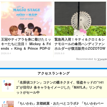
加で全104種
クレヨンしんちゃん 奇々怪々！
オラの妖怪バケ～ション』公開記
念】
王冠やティアラを身に着けたミッ
緊急再入荷！キティ＆クロミ＆シ
キーたちに注目！ Mickey & Fri
ナモロールの傘用ハンディファン
ends × King & Prince POP-U
ホルダーが復活販売☆ZOZOTOW
P SHOP「MAGIC STAGE」に新
Nにて
2026.8.4
2026.8.6
商品登場
Recommended by
アクセスランキング
「名探偵コナン」コナンの蝶ネクタイ、怪盗キッドの“141
2”が目印♪ 各キャラをイメージした「MAYLA」リングセ
ットがセール中
「ちいかわ」京都銘菓・おたべとコラボ♪ 「ちいかわベー