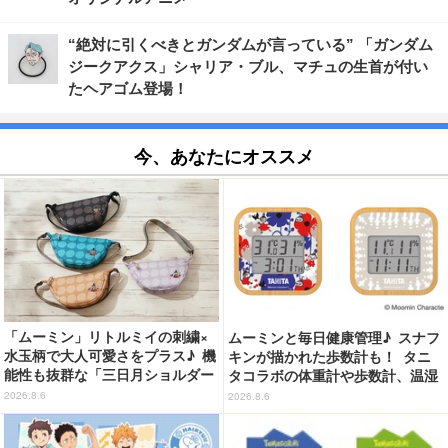
“絶対に引くべきとガンダムが言っている” 「ガンダム
ジークアクス」シャリア・ブル、マチュの生首が付い
たヘアゴム登場！
今、あなたにオススメ
「ムーミン」リトルミイの刺繍×
ムーミンと毎日健康管理♪ スナフ
水玉柄で大人可愛さをプラス♪ 機
キンが描かれた歩数計も！ タニ
能性も抜群な「三日月ショルダー
タコラボの体重計や歩数計、温湿
バッグ」が新登場
度計など全4アイテム登場
2026.8.6
2026.8.6