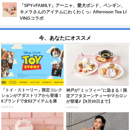
「SPY×FAMILY」アーニャ、愛犬ボンド、ペンギン、
キメラさんのアイテムにわくわくっ♪ Afternoon Tea LI
VINGコラボ
今、あなたにオススメ
「トイ・ストーリー」限定コレク
神戸が“ミッフィー”に染まる！限
ションがアダストリアから登場！
定アフタヌーンティーやマカロン
6ブランドで全62アイテムを展
が登場♪【9月30日まで】
開 店舗で購入するとオリジナル
2026.8.4
2026.8.8
マグネットをプレゼント☆