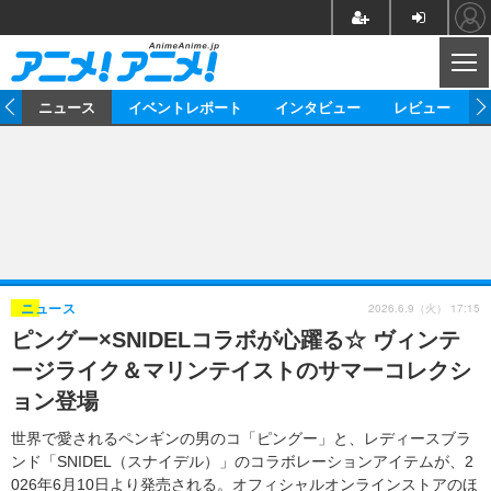
CL
ム
ニュース
イベントレポート
インタビュー
レビュー
ニュース
アニメ
映画/ドラマ
イベントレポート
マンガ
ノベル
アニメ
映画
インタビュー
音楽
声優
ライブ
舞台
スタッフ
声優
レビュー
2026.6.9（火） 17:15
ニュース
ピングー×SNIDELコラボが心躍る☆ ヴィンテ
ゲーム
グッズ
海外イベント
ビジネス
俳優・タレント
アーティスト
アニメ
実写
動画
ージライク＆マリンテイストのサマーコレクシ
イベント
海外
ビジネス
書評
イベント
アニメ
映画/ドラマ
連載・コラム
ョン登場
ゲーム
座談会
アニメ！アニメ！TV
ABEMA Cafe
世界で愛されるペンギンの男のコ「ピングー」と、レディースブラ
ンド「SNIDEL（スナイデル）」のコラボレーションアイテムが、2
026年6月10日より発売される。オフィシャルオンラインストアのほ