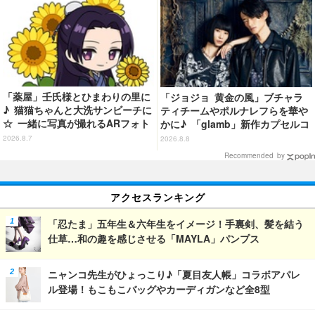
「薬屋」壬氏様とひまわりの里に
「ジョジョ 黄金の風」ブチャラ
♪ 猫猫ちゃんと大洗サンビーチに
ティチームやポルナレフらを華や
☆ 一緒に写真が撮れるARフォト
かに♪ 「glamb」新作カプセルコ
スポット企画「猫猫・壬氏と夏巡
レクション登場
2026.8.7
2026.8.8
り」開催【茨城県】
Recommended by
アクセスランキング
「忍たま」五年生＆六年生をイメージ！手裏剣、髪を結う
仕草…和の趣を感じさせる「MAYLA」パンプス
ニャンコ先生がひょっこり♪「夏目友人帳」コラボアパレ
ル登場！もこもこバッグやカーディガンなど全8型