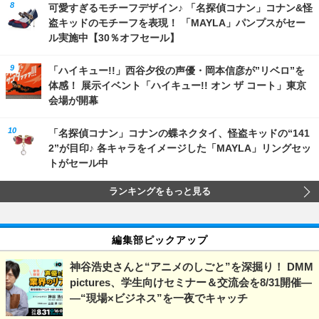
可愛すぎるモチーフデザイン♪ 「名探偵コナン」コナン&怪
盗キッドのモチーフを表現！ 「MAYLA」パンプスがセー
ル実施中【30％オフセール】
「ハイキュー!!」西谷夕役の声優・岡本信彦が”リベロ”を
体感！ 展示イベント「ハイキュー!! オン ザ コート」東京
会場が開幕
「名探偵コナン」コナンの蝶ネクタイ、怪盗キッドの“141
2”が目印♪ 各キャラをイメージした「MAYLA」リングセッ
トがセール中
ランキングをもっと見る
編集部ピックアップ
神谷浩史さんと“アニメのしごと”を深掘り！ DMM
pictures、学生向けセミナー＆交流会を8/31開催―
―“現場×ビジネス”を一夜でキャッチ