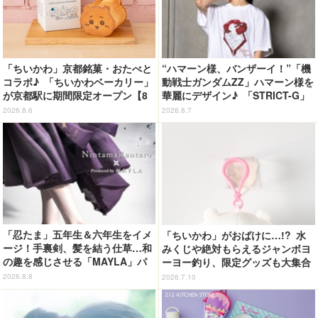
「ちいかわ」京都銘菓・おたべと
“ハマーン様、バンザーイ！”「機
コラボ♪ 「ちいかわベーカリー」
動戦士ガンダムZZ」ハマーン様を
が京都駅に期間限定オープン【8
華麗にデザイン♪ 「STRICT-G」
月13日～】
Tシャツなどミニコレクション登
2026.8.6
2026.8.7
場
「忍たま」五年生＆六年生をイメ
「ちいかわ」がおばけに…!? 水
ージ！手裏剣、髪を結う仕草…和
みくじや絶対もらえるジャンボヨ
の趣を感じさせる「MAYLA」パ
ーヨー釣り、限定グッズも大集合
ンプス
☆ フジテレビの夏イベ「お台場
2026.8.8
2026.7.10
ファンライジング」詳細公開