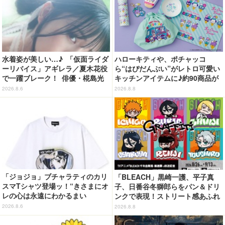
水着姿が美しい…♪ 「仮面ライダ
ハローキティや、ポチャッコ
ーリバイス」アギレラ／夏木花役
ら“はぴだんぶい”がレトロ可愛い
で一躍ブレーク！ 俳優・椛島光
キッチンアイテムに♪約90商品が
の2nd写真集が予約開始
登場【212 KITCHEN STORE】
2026.8.6
2026.8.8
「ジョジョ」ブチャラティのカリ
「BLEACH」黒崎一護、平子真
スマTシャツ登場ッ！“きさまにオ
子、日番谷冬獅郎らをパン＆ドリ
レの心は永遠にわかるまい
ンクで表現！ストリート感あふれ
ッ！”や感動のクライマックスを
るグッズも見逃せない☆ 「洒落C
2026.8.6
2026.8.8
デザイン
AFE」コラボカフェ開催