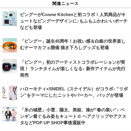
関連ニュース
ピングーがCosme Kitchenと初コラボ！人気商品がキ
ュートなピングーデザインに♪もふもふかわいいポーチ
なども登場
「ピングー」誕生45周年！お祝い感＆白銀の世界楽し
むテーマカフェ開催 描き下ろしグッズも登場
「ピングー」初のアーティストコラボレーションが実
現！ ランチタイムが楽しくなる♪ 新作アイテムが先行
発売
ハローキティ×SNIDEL（スナイデル）がコラボ♪ “リボ
ン”をテーマにしたニットやパーカー、バッグが登場
「氷の城壁」小雪、陽太、美姫、湊が“春の装い”♪ ペ
ンギン着ぐるみ姿もキュート☆ ヘアクリップやアクス
タなどPOP UP SHOP事後通販中