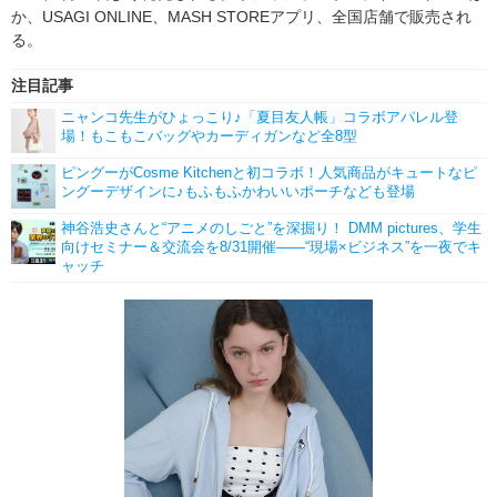
か、USAGI ONLINE、MASH STOREアプリ、全国店舗で販売され
る。
注目記事
ニャンコ先生がひょっこり♪「夏目友人帳」コラボアパレル登
場！もこもこバッグやカーディガンなど全8型
ピングーがCosme Kitchenと初コラボ！人気商品がキュートなピ
ングーデザインに♪もふもふかわいいポーチなども登場
神谷浩史さんと“アニメのしごと”を深掘り！ DMM pictures、学生
向けセミナー＆交流会を8/31開催――“現場×ビジネス”を一夜でキ
ャッチ