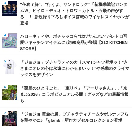
“任務了解”、“行くよ、サンドロック”「新機動戦記ガンダ
ムＷ」ヒイロ・デュオ・トロワ・カトル・五飛の声がす
る…！ 新規録り下ろしボイス搭載のワイヤレスイヤホンが
登場
ハローキティや、ポチャッコら“はぴだんぶい”がレトロ可
愛いキッチンアイテムに♪約90商品が登場【212 KITCHEN
STORE】
「ジョジョ」ブチャラティのカリスマTシャツ登場ッ！“き
さまにオレの心は永遠にわかるまいッ！”や感動のクライマ
ックスをデザイン
「薬屋のひとりごと」「東リベ」「アーリャさん」…「京
まふ2026」コラボビジュアル公開！グッズなどの最新情報
も
「ジョジョ 黄金の風」ブチャラティチームやポルナレフら
を華やかに♪ 「glamb」新作カプセルコレクション登場