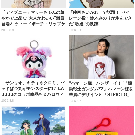
「ディズニー」マリーちゃんの華
「映画ちいかわ」で話題！ セイ
やかで上品な“大人かわいい”雑貨
レーン役・鈴木みのりが歩んでき
登場♪ ツィードポーチ・リップケ
た“歌姫”の軌跡
ース・トート
2026.8.9
2026.8.4
「サンリオ」キティやクロミ、バ
“ハマーン様、バンザーイ！”「機
ッドばつ丸がモンスターに!? LA
動戦士ガンダムZZ」ハマーン様を
BUBUのコラボ商品も☆ハロウィ
華麗にデザイン♪ 「STRICT-G」
ーングッズ情報が到着【サンリオ
Tシャツなどミニコレクション登
2026.8.8
2026.8.7
ピューロランド】
場