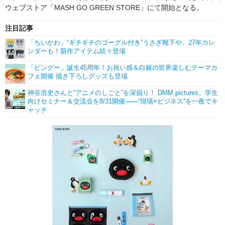
ウェブストア「MASH GO GREEN STORE」にて開始となる。
注目記事
「ちいかわ」“ギチギチのゴーグル付き”うさぎ靴下や、27年カレ
ンダーも！新作アイテム続々登場
「ピングー」誕生45周年！お祝い感＆白銀の世界楽しむテーマカ
フェ開催 描き下ろしグッズも登場
神谷浩史さんと“アニメのしごと”を深掘り！ DMM pictures、学生
向けセミナー＆交流会を8/31開催――“現場×ビジネス”を一夜でキ
ャッチ