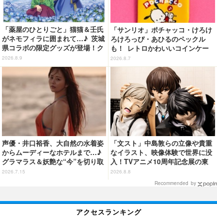
「薬屋のひとりごと」猫猫＆壬氏
「サンリオ」ポチャッコ・けろけ
がネモフィラに囲まれて…♪ 茨城
ろけろっぴ・あひるのペックル
県コラボの限定グッズが登場！ク
も！ レトロかわいいコインケー
リアファイルやポストカードなど
ス第2弾がカプセルトイに登場♪
2026.8.9
2026.8.7
声優・井口裕香、大自然の水着姿
「文スト」中島敦らの立像や貴重
からムーディーなホテルまで…♪
なイラスト、映像体験で世界に没
グラマラス＆妖艶な“今”を切り取
入！TVアニメ10周年記念展の東
り！3冊目写真集が発売中
京会場フォトレポートが到着
2026.7.15
2026.8.8
Recommended by
アクセスランキング