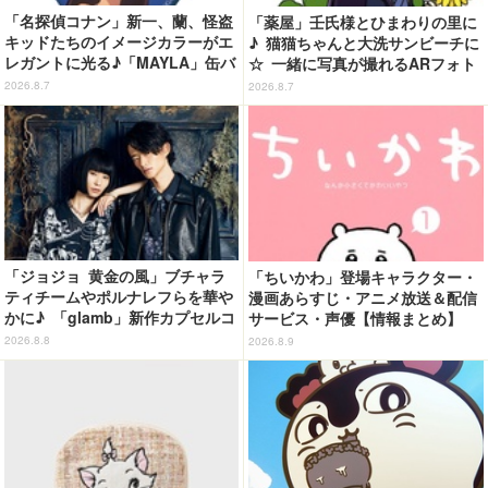
「名探偵コナン」新一、蘭、怪盗
「薬屋」壬氏様とひまわりの里に
キッドたちのイメージカラーがエ
♪ 猫猫ちゃんと大洗サンビーチに
レガントに光る♪「MAYLA」缶バ
☆ 一緒に写真が撮れるARフォト
ッジの全種セットがお得に！【3
スポット企画「猫猫・壬氏と夏巡
2026.8.7
2026.8.7
0％オフセール】
り」開催【茨城県】
「ジョジョ 黄金の風」ブチャラ
「ちいかわ」登場キャラクター・
ティチームやポルナレフらを華や
漫画あらすじ・アニメ放送＆配信
かに♪ 「glamb」新作カプセルコ
サービス・声優【情報まとめ】
レクション登場
2026.8.8
2026.8.9