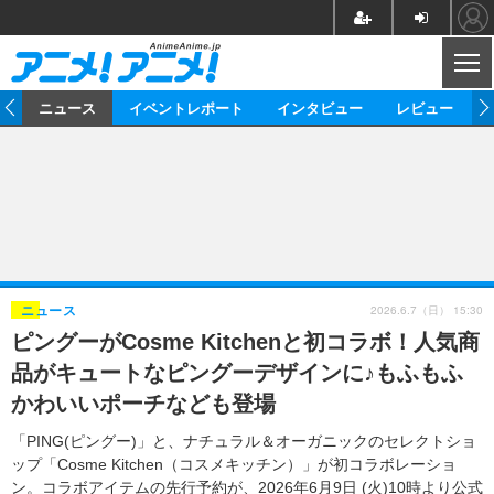
CL
ム
ニュース
イベントレポート
インタビュー
レビュー
ニュース
アニメ
映画/ドラマ
イベントレポート
マンガ
ノベル
アニメ
映画
インタビュー
音楽
声優
ライブ
舞台
スタッフ
声優
レビュー
2026.6.7（日） 15:30
ニュース
ピングーがCosme Kitchenと初コラボ！人気商
ゲーム
グッズ
海外イベント
ビジネス
俳優・タレント
アーティスト
アニメ
実写
動画
品がキュートなピングーデザインに♪もふもふ
イベント
海外
ビジネス
書評
イベント
アニメ
映画/ドラマ
連載・コラム
かわいいポーチなども登場
ゲーム
座談会
アニメ！アニメ！TV
ABEMA Cafe
「PING(ピングー)」と、ナチュラル＆オーガニックのセレクトショ
ップ「Cosme Kitchen（コスメキッチン）」が初コラボレーショ
ン。コラボアイテムの先行予約が、2026年6月9日 (火)10時より公式