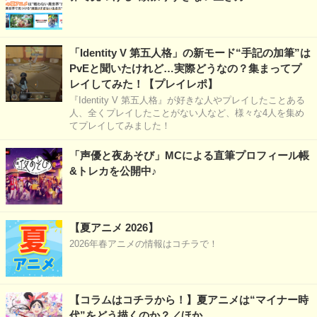
「Identity V 第五人格」の新モード“手記の加筆”は
PvEと聞いたけれど…実際どうなの？集まってプ
レイしてみた！【プレイレポ】
『Identity V 第五人格』が好きな人やプレイしたことある
人、全くプレイしたことがない人など、様々な4人を集め
てプレイしてみました！
「声優と夜あそび」MCによる直筆プロフィール帳
&トレカを公開中♪
【夏アニメ 2026】
2026年春アニメの情報はコチラで！
【コラムはコチラから！】夏アニメは“マイナー時
代”をどう描くのか？／ほか