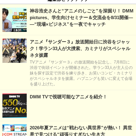
神谷浩史さんと“アニメのしごと”を深掘り！ DMM
pictures、学生向けセミナー＆交流会を8/31開催―
―“現場×ビジネス”を一夜でキャッチ
アニメ『サンダー３』放送開始日に渋谷をジャッ
ク！学ラン33人が大捜索、カミナリがスペシャル
ネタ披露
TVアニメ『サンダー３』の放送開始を記念し、7月8日に
渋谷で街頭イベントが開催された。学ラン33人が主人公の
妹を探す設定で渋谷を練り歩き、お笑いコンビ・カミナリ
がスペシャルネタを披露。ハプニングも笑いに変えて会場
を盛り上げた。
DMM TVで視聴可能なアニメを紹介！
2026年夏アニメは“戦わない異世界”が熱い！ 異世
界で見つける“頑張りすぎない生き方