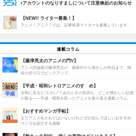
rアカウントのなりすましについて注意喚起のお知らせ
【NEW!! ライター募集！】
アニメ！アニメ！では、記事執筆ライターを募集しています。
連載コラム
【藤津亮太のアニメの門V】
アニメ評論家の藤津亮太が、最新作から懐かしの作品まで、独
自の切り口でピックアップ。
【平成・昭和レトロアニメのすゝめ】
令和に見ると“エモい”？あのときの気持ち、どこか懐かしい記憶
が蘇る――平成・昭和を彩ったアニメを振り返る連載コラム。
【おすすめマンガ手帖】
まだアニメ化されてはいないけれどぜひ読んでほしいおすすめ
マンガを紹介する連載