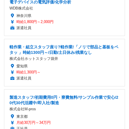
電子デバイスの電気評価/化学分析
WDB株式会社
神奈川県
時給1,800円～2,000円
派遣社員
軽作業・組立スタッフ座り?軽作業!「ノリで部品と基板をペ
タッ 」時給1300円～/日勤/土日休み/残業なし
株式会社ホットスタッフ袋井
愛知県
時給1,300円～
派遣社員
製造スタッフ/初期費用0円・寮費無料/サンプル作業で安心/2
0代30代活躍中/即入社/製造
株式会社M-pros
東京都
月給30万円～34万円
正社員