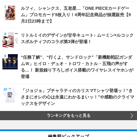
ルフィ、シャンクス、五老星…「ONE PIECEカードゲー
ム」プロモカード9枚入り！4周年記念商品が抽選販売【9
月2日23時まで】
リトルミイのデザインが甘辛キュート♪ ムーミン×ルコック
スポルティフのコラボ第3弾が登場！
“任務了解”、“行くよ、サンドロック”「新機動戦記ガンダ
ムＷ」ヒイロ・デュオ・トロワ・カトル・五飛の声がす
る…！ 新規録り下ろしボイス搭載のワイヤレスイヤホンが
登場
「ジョジョ」ブチャラティのカリスマTシャツ登場ッ！“き
さまにオレの心は永遠にわかるまいッ！”や感動のクライマ
ックスをデザイン
ランキングをもっと見る
編集部ピックアップ