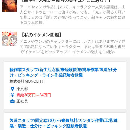
【敵キャラ列伝 ～彼らの美学はどこにある？】
アニメやマンガ作品において、キャラクター人気や話題は、主
人公サイドやヒーローに偏りがち。でも、「光」が明るく輝い
て見えるのは「影」の存在があってこそ。敵キャラの魅力に迫
るコラム連載。
【私のイケメン図鑑】
アニメやマンガのキャラクターに恋したことはありますか？世
間で話題になっているキャラクター、または筆者の独断と偏見
で“イケメン”をピックアップ！ イケメンの魅力をご紹介♪
軽作業スタッフ/新生活応援/未経験歓迎/簡単作業/製造/仕分
け・ピッキング・ライン作業経験者歓迎
株式会社MONOLITH
東京都
月給30万円～34万円
正社員
製造スタッフ/固定給30万～/寮費無料/カンタン作業/工場/縫
製・製造・仕分け・ピッキング経験者歓迎