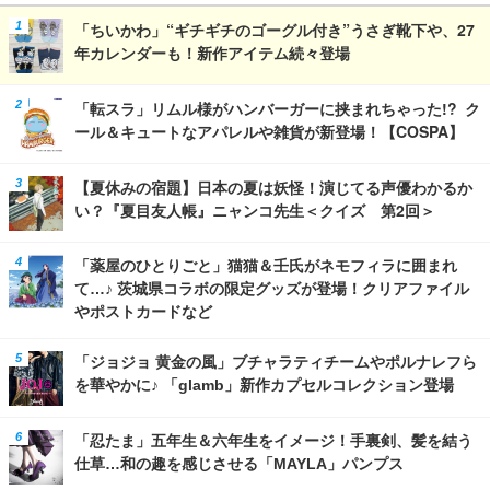
「ちいかわ」“ギチギチのゴーグル付き”うさぎ靴下や、27
年カレンダーも！新作アイテム続々登場
「転スラ」リムル様がハンバーガーに挟まれちゃった!? ク
ール＆キュートなアパレルや雑貨が新登場！【COSPA】
【夏休みの宿題】日本の夏は妖怪！演じてる声優わかるか
い？『夏目友人帳』ニャンコ先生＜クイズ 第2回＞
「薬屋のひとりごと」猫猫＆壬氏がネモフィラに囲まれ
て…♪ 茨城県コラボの限定グッズが登場！クリアファイル
やポストカードなど
「ジョジョ 黄金の風」ブチャラティチームやポルナレフら
を華やかに♪ 「glamb」新作カプセルコレクション登場
「忍たま」五年生＆六年生をイメージ！手裏剣、髪を結う
仕草…和の趣を感じさせる「MAYLA」パンプス