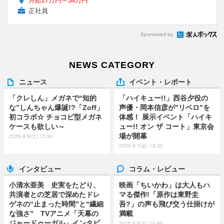
月給27万円～34万円
正社員
Sponsored by
NEWS CATEGORY
ニュース
イベント・レポート
「クレしん」メガネで“知的
「ハイキュー!!」西谷夕役の
な”しんちゃん爆誕!?「Zoff」
声優・岡本信彦が”リベロ”を
初コラボ☆ チョコビ型メガネ
体感！ 展示イベント「ハイキ
ケースも欲しい～
ュー!! オン ザ コート」東京会
場が開幕
2026.8.8(土) 15:30
2026.8.7(金) 18:20
インタビュー
コラム・レビュー
小清水亜美 史実をたどり、
映画「ちいかわ」は大人もハ
共演者との芝居で深めたドレ
マる傑作!「原作は東野圭
ゲネの“止まった時間”と“繊細
吾?」の声も飛び交う仕掛けが
な強さ” TVアニメ「天幕の
満載
ジャードゥーガル」インタビ
2026.8.8(土) 10:45