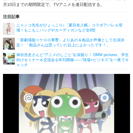
月10日までの期間限定で、TVアニメを連日配信する。
注目記事
ニャンコ先生がひょっこり♪「夏目友人帳」コラボアパレル登
場！もこもこバッグやカーディガンなど全8型
「新劇場版☆ケロロ軍曹」よりあの＆粗品が声優として出演決
定！ 「粗品さんは思っていた以上によかったです！」
神谷浩史さんと“アニメのしごと”を深掘り！ DMM pictures、学生
向けセミナー＆交流会を8/31開催――“現場×ビジネス”を一夜でキ
ャッチ