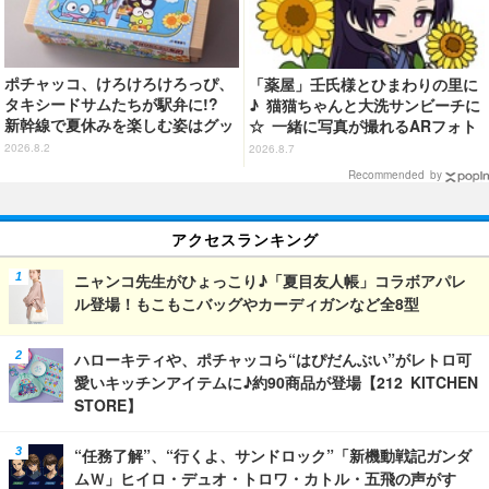
ポチャッコ、けろけろけろっぴ、
「薬屋」壬氏様とひまわりの里に
タキシードサムたちが駅弁に!?
♪ 猫猫ちゃんと大洗サンビーチに
新幹線で夏休みを楽しむ姿はグッ
☆ 一緒に写真が撮れるARフォト
ズに☆「はぴだんぶい」JR東海と
スポット企画「猫猫・壬氏と夏巡
2026.8.2
2026.8.7
コラボ企画
り」開催【茨城県】
Recommended by
アクセスランキング
ニャンコ先生がひょっこり♪「夏目友人帳」コラボアパレ
ル登場！もこもこバッグやカーディガンなど全8型
ハローキティや、ポチャッコら“はぴだんぶい”がレトロ可
愛いキッチンアイテムに♪約90商品が登場【212 KITCHEN
STORE】
“任務了解”、“行くよ、サンドロック”「新機動戦記ガンダ
ムＷ」ヒイロ・デュオ・トロワ・カトル・五飛の声がす