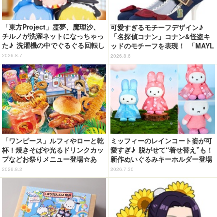
「東方Project」霊夢、魔理沙、
可愛すぎるモチーフデザイン♪
チルノが洗濯ネットになっちゃっ
「名探偵コナン」コナン&怪盗キ
た♪ 洗濯機の中でぐるぐる回転し
ッドのモチーフを表現！ 「MAYL
続ける姿を思わず眺めたくなっち
A」パンプスがセール実施中【3
2026.8.7
2026.8.6
ゃう!?
0％オフセール】
「ワンピース」ルフィやローと乾
ミッフィーのレインコート姿が可
杯！焼きそばや光るドリンクカッ
愛すぎ♪ 脱がせて“着せ替え”も！
プなどお祭りメニュー登場☆あ
新作ぬいぐるみキーホルダー登場
の“麦わら帽子”もグッズ化!? 【U
2026.8.2
2026.7.30
SJ「ワンピース・プレミア・サマ
ー」が開幕】