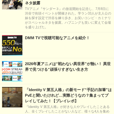
ネタ披露
TVアニメ『サンダー３』の放送開始を記念し、7月8日に
渋谷で街頭イベントが開催された。学ラン33人が主人公の
妹を探す設定で渋谷を練り歩き、お笑いコンビ・カミナリ
がスペシャルネタを披露。ハプニングも笑いに変えて会場
を盛り上げた。
DMM TVで視聴可能なアニメを紹介！
2026年夏アニメは“戦わない異世界”が熱い！ 異世
界で見つける“頑張りすぎない生き方
「Identity V 第五人格」の新モード“手記の加筆”は
PvEと聞いたけれど…実際どうなの？集まってプ
レイしてみた！【プレイレポ】
『Identity V 第五人格』が好きな人やプレイしたことある
人、全くプレイしたことがない人など、様々な4人を集め