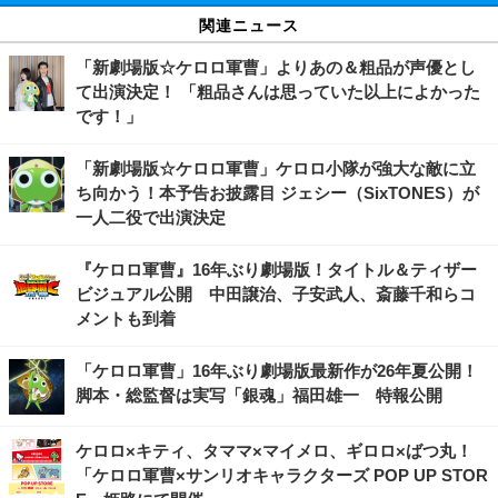
関連ニュース
「新劇場版☆ケロロ軍曹」よりあの＆粗品が声優とし
て出演決定！ 「粗品さんは思っていた以上によかった
です！」
「新劇場版☆ケロロ軍曹」ケロロ小隊が強大な敵に立
ち向かう！本予告お披露目 ジェシー（SixTONES）が
一人二役で出演決定
『ケロロ軍曹』16年ぶり劇場版！タイトル＆ティザー
ビジュアル公開 中田譲治、子安武人、斎藤千和らコ
メントも到着
「ケロロ軍曹」16年ぶり劇場版最新作が26年夏公開！
脚本・総監督は実写「銀魂」福田雄一 特報公開
ケロロ×キティ、タママ×マイメロ、ギロロ×ばつ丸！
「ケロロ軍曹×サンリオキャラクターズ POP UP STOR