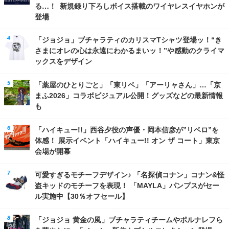
る…！ 新規録り下ろしボイス搭載のワイヤレスイヤホンが
登場
「ジョジョ」ブチャラティのカリスマTシャツ登場ッ！“き
さまにオレの心は永遠にわかるまいッ！”や感動のクライマ
ックスをデザイン
「薬屋のひとりごと」「東リベ」「アーリャさん」…「京
まふ2026」コラボビジュアル公開！グッズなどの最新情報
も
「ハイキュー!!」西谷夕役の声優・岡本信彦が”リベロ”を
体感！ 展示イベント「ハイキュー!! オン ザ コート」東京
会場が開幕
可愛すぎるモチーフデザイン♪ 「名探偵コナン」コナン&怪
盗キッドのモチーフを表現！ 「MAYLA」パンプスがセー
ル実施中【30％オフセール】
「ジョジョ 黄金の風」ブチャラティチームやポルナレフら