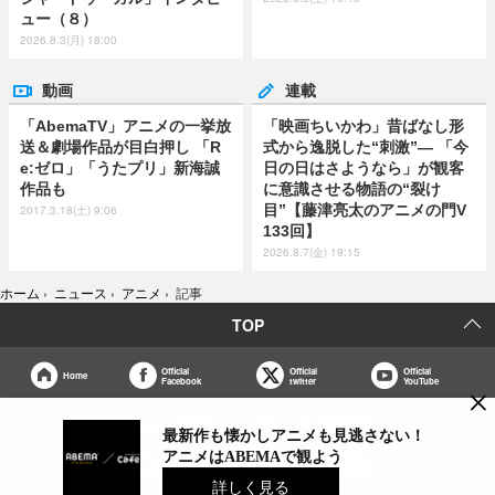
ュー（８）
2026.8.3(月) 18:00
動画
連載
「AbemaTV」アニメの一挙放
「映画ちいかわ」昔ばなし形
送＆劇場作品が目白押し 「R
式から逸脱した“刺激”― 「今
e:ゼロ」「うたプリ」新海誠
日の日はさようなら」が観客
作品も
に意識させる物語の“裂け
目”【藤津亮太のアニメの門V
2017.3.18(土) 9:06
133回】
2026.8.7(金) 19:15
ホーム
›
ニュース
›
アニメ
›
記事
TOP
Official
Official
Official
Home
Facebook
twitter
YouTube
×
お問合せ
広告掲載
会社概要
個人情報保護方針
最新作も懐かしアニメも見逃さない！
アニメはABEMAで観よう
紹介した商品/サービスを購入、契約した場合に、
売上の一部が弊社サイトに還元されることがあります。
詳しく見る