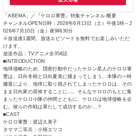
「ABEMA」／『ケロロ軍曹』特集チャンネル 概要
チャンネルOPEN日時：2026年6月13日（土）午後1時～2
026年7月10日（金）夜9時30分
※放送後1週間、放送エピソードを無料でお楽しみいただ
けます。
放送作品：TVアニメ全358話
■INTRODUCTION
地球侵略のため、隠密行動中だったケロン星人のケロロ軍
曹は、日向冬樹と日向夏美に捕まってしまう。本隊の一時
撤退により、地球に取り残されてしまったケロロは、その
まま日向家の居候することに…。そんなケロロのもとに集
まったケロロ小隊の仲間とともに、ケロロは地球侵略を企
む。彼らの作戦は果たして成功するのか…？
■CAST
ケロロ軍曹：渡辺久美子
タママ二等兵：小桜エツコ