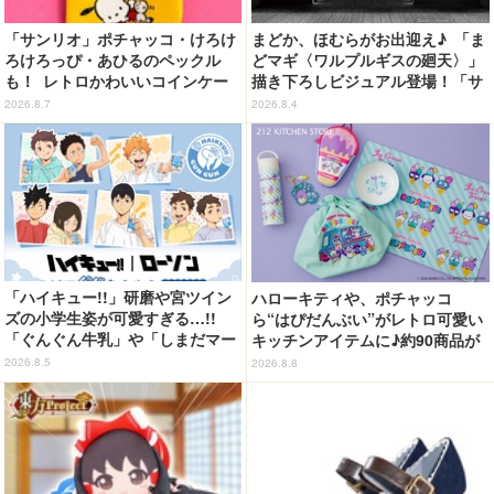
「サンリオ」ポチャッコ・けろけ
まどか、ほむらがお出迎え♪ 「ま
ろけろっぴ・あひるのペックル
どマギ〈ワルプルギスの廻天〉」
も！ レトロかわいいコインケー
描き下ろしビジュアル登場！「サ
ス第2弾がカプセルトイに登場♪
ンシャインシティプリンスホテ
2026.8.7
2026.8.4
ル」コラボ開催
「ハイキュー!!」研磨や宮ツイン
ハローキティや、ポチャッコ
ズの小学生姿が可愛すぎる…!!
ら“はぴだんぶい”がレトロ可愛い
「ぐんぐん牛乳」や「しまだマー
キッチンアイテムに♪約90商品が
ト」デザインのグッズも!? ロー
登場【212 KITCHEN STORE】
2026.8.5
2026.8.8
ソン限定グッズが登場！