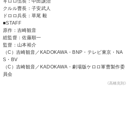
ギロロ伍長：中田譲治
クルル曹長：子安武人
ドロロ兵長：草尾 毅
■STAFF
原作：吉崎観音
総監督：佐藤順一
監督：山本裕介
（C）吉崎観音／KADOKAWA・BNP・テレビ東京・NA
S・BV
（C）吉崎観音／KADOKAWA・劇場版ケロロ軍曹製作委
員会
《高橋克則》