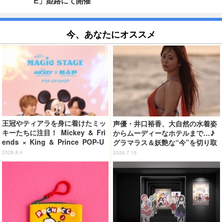
E」姫路にて開催
今、あなたにオススメ
王冠やティアラを身に着けたミッ
声優・井口裕香、大自然の水着姿
キーたちに注目！ Mickey & Fri
からムーディーなホテルまで…♪
ends × King & Prince POP-U
グラマラス＆妖艶な“今”を切り取
P SHOP「MAGIC STAGE」に新
り！3冊目写真集が発売中
2026.8.4
2026.7.15
商品登場