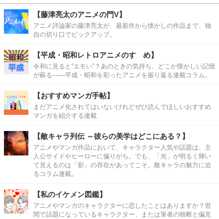
【藤津亮太のアニメの門V】
アニメ評論家の藤津亮太が、最新作から懐かしの作品まで、独
自の切り口でピックアップ。
【平成・昭和レトロアニメのすゝめ】
令和に見ると“エモい”？あのときの気持ち、どこか懐かしい記憶
が蘇る――平成・昭和を彩ったアニメを振り返る連載コラム。
【おすすめマンガ手帖】
まだアニメ化されてはいないけれどぜひ読んでほしいおすすめ
マンガを紹介する連載
【敵キャラ列伝 ～彼らの美学はどこにある？】
アニメやマンガ作品において、キャラクター人気や話題は、主
人公サイドやヒーローに偏りがち。でも、「光」が明るく輝い
て見えるのは「影」の存在があってこそ。敵キャラの魅力に迫
るコラム連載。
【私のイケメン図鑑】
アニメやマンガのキャラクターに恋したことはありますか？世
間で話題になっているキャラクター、または筆者の独断と偏見