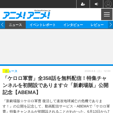
CL
ム
ニュース
イベントレポート
インタビュー
レビュー
ニュース
アニメ
映画/ドラマ
イベントレポート
マンガ
ノベル
アニメ
映画
インタビュー
音楽
声優
ライブ
舞台
スタッフ
声優
レビュー
2026.6.6（土） 12:00
ニュース
「ケロロ軍曹」全358話を無料配信！特集チャ
ゲーム
グッズ
海外イベント
ビジネス
俳優・タレント
アーティスト
アニメ
実写
動画
ンネルを初開設であります☆「新劇場版」公開
イベント
海外
ビジネス
書評
イベント
アニメ
映画/ドラマ
連載・コラム
記念【ABEMA】
ゲーム
座談会
アニメ！アニメ！TV
ABEMA Cafe
『新劇場版☆ケロロ軍曹 復活して速攻地球滅亡の危機でありま
す！』の公開を記念して、動画配信サービス・ABEMAで『ケロロ軍
曹』特集チャンネルが初開設されることがわかった。6月13日から7