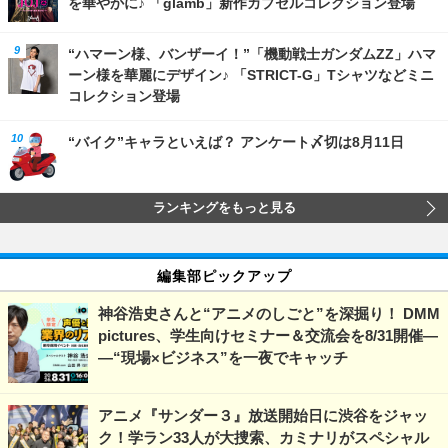
を華やかに♪ 「glamb」新作カプセルコレクション登場
“ハマーン様、バンザーイ！”「機動戦士ガンダムZZ」ハマ
ーン様を華麗にデザイン♪ 「STRICT-G」Tシャツなどミニ
コレクション登場
“バイク”キャラといえば？ アンケート〆切は8月11日
ランキングをもっと見る
編集部ピックアップ
神谷浩史さんと“アニメのしごと”を深掘り！ DMM
pictures、学生向けセミナー＆交流会を8/31開催―
―“現場×ビジネス”を一夜でキャッチ
アニメ『サンダー３』放送開始日に渋谷をジャッ
ク！学ラン33人が大捜索、カミナリがスペシャル