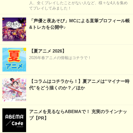
人、全くプレイしたことがない人など、様々な4人を集め
てプレイしてみました！
「声優と夜あそび」MCによる直筆プロフィール帳
&トレカを公開中♪
【夏アニメ 2026】
2026年春アニメの情報はコチラで！
【コラムはコチラから！】夏アニメは“マイナー時
代”をどう描くのか？／ほか
アニメを見るならABEMAで！ 充実のラインナッ
プ【PR】