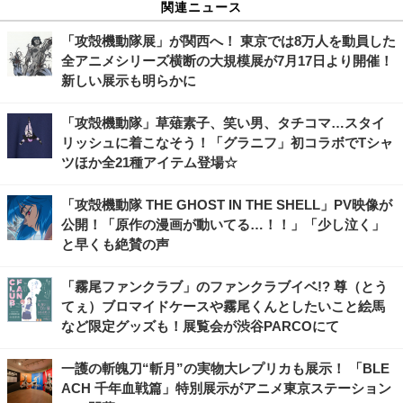
関連ニュース
「攻殻機動隊展」が関西へ！ 東京では8万人を動員した
全アニメシリーズ横断の大規模展が7月17日より開催！
新しい展示も明らかに
「攻殻機動隊」草薙素子、笑い男、タチコマ…スタイ
リッシュに着こなそう！「グラニフ」初コラボでTシャ
ツほか全21種アイテム登場☆
「攻殻機動隊 THE GHOST IN THE SHELL」PV映像が
公開！「原作の漫画が動いてる…！！」「少し泣く」
と早くも絶賛の声
「霧尾ファンクラブ」のファンクラブイベ!? 尊（とう
てぇ）ブロマイドケースや霧尾くんとしたいこと絵馬
など限定グッズも！展覧会が渋谷PARCOにて
一護の斬魄刀“斬月”の実物大レプリカも展示！ 「BLE
ACH 千年血戦篇」特別展示がアニメ東京ステーション