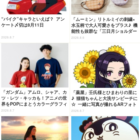
“バイク”キャラといえば？ アン
「ムーミン」リトルミイの刺繍×
ケート〆切は8月11日
水玉柄で大人可愛さをプラス♪ 機
能性も抜群な「三日月ショルダー
バッグ」が新登場
2026.8.7
2026.8.6
「ガンダム」アムロ、シャア、カ
「薬屋」壬氏様とひまわりの里に
ツ・レツ・キッカも！アニメの世
♪ 猫猫ちゃんと大洗サンビーチに
界をPOPにまとうカラーグラフィ
☆ 一緒に写真が撮れるARフォト
ックTシャツが新登場
スポット企画「猫猫・壬氏と夏巡
2026.8.7
2026.8.7
り」開催【茨城県】