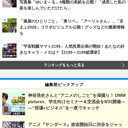
写真集「ゆいま～る」4種類の表紙を公開！「成長した私の
姿を楽しんでいただけたら」
「薬屋のひとりごと」「東リベ」「アーリャさん」…「京
まふ2026」コラボビジュアル公開！グッズなどの最新情報
も
「宇宙戦艦ヤマト2199」人気投票企画が開始！あたなの好
きなキャラ・メカは？【2199～3199総選挙】
ランキングをもっと見る
編集部ピックアップ
神谷浩史さんと“アニメのしごと”を深掘り！ DMM
pictures、学生向けセミナー＆交流会を8/31開催―
―“現場×ビジネス”を一夜でキャッチ
アニメ『サンダー３』放送開始日に渋谷をジャッ