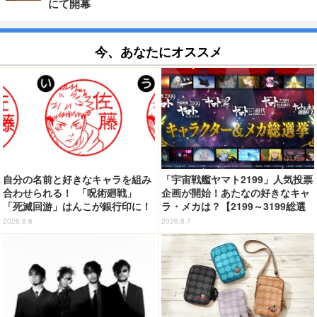
にて開幕
今、あなたにオススメ
自分の名前と好きなキャラを組み
「宇宙戦艦ヤマト2199」人気投票
合わせられる！ 「呪術廻戦」
企画が開始！あたなの好きなキャ
「死滅回游」はんこが銀行印に！
ラ・メカは？【2199～3199総選
虎杖悠仁、乙骨憂太ら16キャラ追
挙】
2026.8.6
2026.8.7
加で全104種