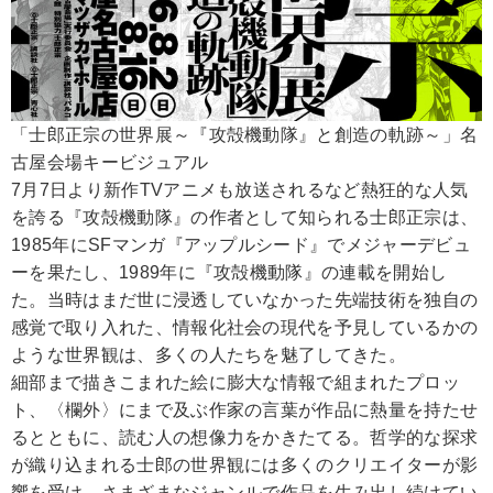
「士郎正宗の世界展～『攻殻機動隊』と創造の軌跡～」名
古屋会場キービジュアル
7月7日より新作TVアニメも放送されるなど熱狂的な人気
を誇る『攻殻機動隊』の作者として知られる士郎正宗は、
1985年にSFマンガ『アップルシード』でメジャーデビュ
ーを果たし、1989年に『攻殻機動隊』の連載を開始し
た。当時はまだ世に浸透していなかった先端技術を独自の
感覚で取り入れた、情報化社会の現代を予見しているかの
ような世界観は、多くの人たちを魅了してきた。
細部まで描きこまれた絵に膨大な情報で組まれたプロッ
ト、〈欄外〉にまで及ぶ作家の言葉が作品に熱量を持たせ
るとともに、読む人の想像力をかきたてる。哲学的な探求
が織り込まれる士郎の世界観には多くのクリエイターが影
響を受け、さまざまなジャンルで作品を生み出し続けてい