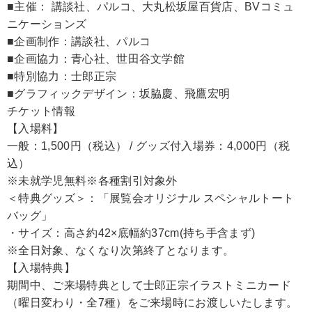
■主催： 講談社、パルコ、大丸松坂屋百貨店、BVコミュ
ニケーションズ
■企画制作：講談社、パルコ
■企画協力：青心社、世田谷文学館
■特別協力：士郎正宗
■グラフィックデザイン：坂脇慶、飛鷹宏明
チケット情報
【入場料】
一般：1,500円（税込） / グッズ付入場券：4,000円（税
込）
※未就学児無料※各種割引対象外
＜特典グッズ＞：「展覧会オリジナル スペシャルトート
バッグ」
・サイズ：高さ約42×底幅約37cm(持ち手含まず)
※全日対象、なくなり次第終了となります。
【入場特典】
期間中、ご来場特典として士郎正宗イラストミニカード
（曜日変わり・全7種）をご来場時にお渡しいたします。