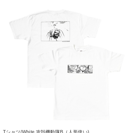
Tシャツ/White 攻殻機動隊B（人形使い)