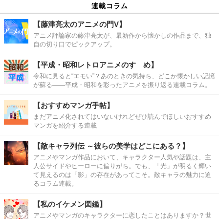
連載コラム
【藤津亮太のアニメの門V】
アニメ評論家の藤津亮太が、最新作から懐かしの作品まで、独
自の切り口でピックアップ。
【平成・昭和レトロアニメのすゝめ】
令和に見ると“エモい”？あのときの気持ち、どこか懐かしい記憶
が蘇る――平成・昭和を彩ったアニメを振り返る連載コラム。
【おすすめマンガ手帖】
まだアニメ化されてはいないけれどぜひ読んでほしいおすすめ
マンガを紹介する連載
【敵キャラ列伝 ～彼らの美学はどこにある？】
アニメやマンガ作品において、キャラクター人気や話題は、主
人公サイドやヒーローに偏りがち。でも、「光」が明るく輝い
て見えるのは「影」の存在があってこそ。敵キャラの魅力に迫
るコラム連載。
【私のイケメン図鑑】
アニメやマンガのキャラクターに恋したことはありますか？世