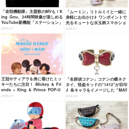
「攻殻機動隊」主題歌のMVも！K
「ムーミン」リトルミイと一緒に
ing Gnu、24時間映像が楽しめる
身軽にお出かけ♪ ワンポイントで
YouTube新機能「ステーション」
光るキュートな水玉柄スマホショ
ページを公開
ルダーが新登場！
2026.8.7
2026.8.7
王冠やティアラを身に着けたミッ
「名探偵コナン」コナンの蝶ネク
キーたちに注目！ Mickey & Fri
タイ、怪盗キッドの“1412”が目印
ends × King & Prince POP-U
♪ 各キャラをイメージした「MAY
P SHOP「MAGIC STAGE」に新
LA」リングセットがセール中
2026.8.4
2026.8.6
商品登場