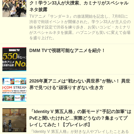
ク！学ラン33人が大捜索、カミナリがスペシャル
ネタ披露
TVアニメ『サンダー３』の放送開始を記念し、7月8日に
渋谷で街頭イベントが開催された。学ラン33人が主人公の
妹を探す設定で渋谷を練り歩き、お笑いコンビ・カミナリ
がスペシャルネタを披露。ハプニングも笑いに変えて会場
を盛り上げた。
DMM TVで視聴可能なアニメを紹介！
2026年夏アニメは“戦わない異世界”が熱い！ 異世
界で見つける“頑張りすぎない生き方
「Identity V 第五人格」の新モード“手記の加筆”は
PvEと聞いたけれど…実際どうなの？集まってプ
レイしてみた！【プレイレポ】
『Identity V 第五人格』が好きな人やプレイしたことある