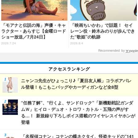
「モアナと伝説の海」声優・キャ
「映画ちいかわ」で話題！ セイ
ラクター・あらすじ【金曜ロード
レーン役・鈴木みのりが歩んでき
ショー放送／7月24日】
た“歌姫”の軌跡
2026.7.24
2026.8.4
Recommended by
アクセスランキング
ニャンコ先生がひょっこり♪「夏目友人帳」コラボアパレ
ル登場！もこもこバッグやカーディガンなど全8型
“任務了解”、“行くよ、サンドロック”「新機動戦記ガンダ
ムＷ」ヒイロ・デュオ・トロワ・カトル・五飛の声がす
る…！ 新規録り下ろしボイス搭載のワイヤレスイヤホンが
登場
「名探偵コナン」コナンの蝶ネクタイ、怪盗キッドの“141