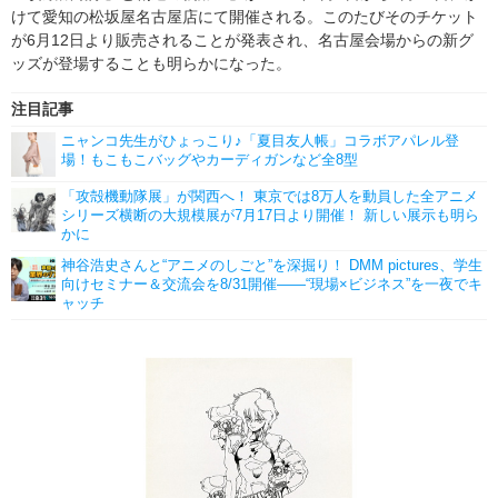
けて愛知の松坂屋名古屋店にて開催される。このたびそのチケット
が6月12日より販売されることが発表され、名古屋会場からの新グ
ッズが登場することも明らかになった。
注目記事
ニャンコ先生がひょっこり♪「夏目友人帳」コラボアパレル登
場！もこもこバッグやカーディガンなど全8型
「攻殻機動隊展」が関西へ！ 東京では8万人を動員した全アニメ
シリーズ横断の大規模展が7月17日より開催！ 新しい展示も明ら
かに
神谷浩史さんと“アニメのしごと”を深掘り！ DMM pictures、学生
向けセミナー＆交流会を8/31開催――“現場×ビジネス”を一夜でキ
ャッチ