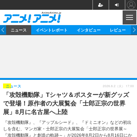
CL
ム
ニュース
イベントレポート
インタビュー
レビュー
ニュース
アニメ
映画/ドラマ
イベントレポート
マンガ
ノベル
アニメ
映画
インタビュー
音楽
声優
ライブ
舞台
スタッフ
声優
レビュー
2026.6.2（火） 17:00
ニュース
「攻殻機動隊」Tシャツ＆ポスターが新グッズ
ゲーム
グッズ
海外イベント
ビジネス
俳優・タレント
アーティスト
アニメ
実写
動画
で登場！原作者の大展覧会「士郎正宗の世界
イベント
海外
ビジネス
書評
イベント
アニメ
映画/ドラマ
連載・コラム
展」8月に名古屋へ上陸
ゲーム
座談会
アニメ！アニメ！TV
ABEMA Cafe
『攻殻機動隊』、『アップルシード』、『ドミニオン』などの初出
しを含む、マンガ家・士郎正宗の大展覧会「士郎正宗の世界展～
『攻殻機動隊』と創造の軌跡～」が2026年8月2日から8月16日にか