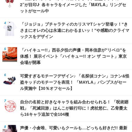
2”が目印♪ 各キャラをイメージした「MAYLA」リングセ
ットがセール中
「ジョジョ」ブチャラティのカリスマTシャツ登場ッ！“き
さまにオレの心は永遠にわかるまいッ！”や感動のクライマ
ックスをデザイン
「ハイキュー!!」西谷夕役の声優・岡本信彦が”リベロ”を
体感！ 展示イベント「ハイキュー!! オン ザ コート」東京
会場が開幕
可愛すぎるモチーフデザイン♪ 「名探偵コナン」コナン&怪
盗キッドのモチーフを表現！ 「MAYLA」パンプスがセー
ル実施中【30％オフセール】
自分の名前と好きなキャラを組み合わせられる！ 「呪術廻
戦」「死滅回游」はんこが銀行印に！虎杖悠仁、乙骨憂太
ら16キャラ追加で全104種
声優・小倉唯、可愛いもクールも…どっちも好きだ!! 最新