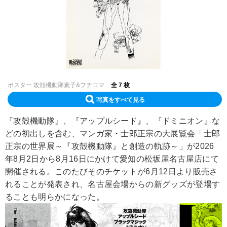
ポスター 攻殻機動隊素子&フチコマ
全 7 枚
写真をすべて見る
『攻殻機動隊』、『アップルシード』、『ドミニオン』な
どの初出しを含む、マンガ家・士郎正宗の大展覧会「士郎
正宗の世界展～『攻殻機動隊』と創造の軌跡～」が2026
年8月2日から8月16日にかけて愛知の松坂屋名古屋店にて
開催される。このたびそのチケットが6月12日より販売さ
れることが発表され、名古屋会場からの新グッズが登場す
ることも明らかになった。