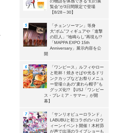
の物語を体感できる“幻の展
覧会”が3日間限定で登場
【8/28～30】
「チェンソーマン」等身
大“ボム”フィギュアや「進撃
ッ
の巨人」“地鳴らし”再現も!?
「MAPPA EXPO 15th
く
Anniversary」展示内容を公
開
「ワンピース」ルフィやロー
と乾杯！焼きそばや光るドリ
ンクカップなどお祭りメニュ
ー登場☆あの“麦わら帽子”も
グッズ化!? 【USJ「ワンピー
ス・プレミア・サマー」が開
幕】
「サンリオピューロランド」
LABUBUと初コラボのハロウ
ィーンイベント開催！木村昴
が声で出演のライブショーも