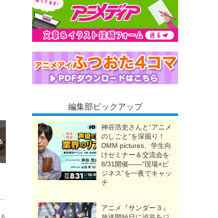
編集部ピックアップ
神谷浩史さんと“アニメ
のしごと”を深掘り！
DMM pictures、学生向
けセミナー＆交流会を
8/31開催――“現場×ビ
ジネス”を一夜でキャッ
チ
出かけ♪ ワンポイントで光るキュートな水玉柄スマホショルダーが新登場！
アニメ『サンダー３』
放送開始日に渋谷をジ
送る