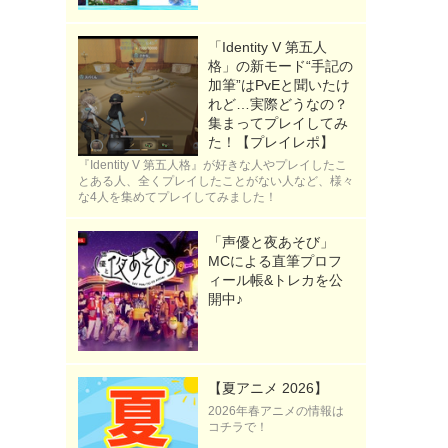
「Identity V 第五人
格」の新モード“手記の
加筆”はPvEと聞いたけ
れど…実際どうなの？
集まってプレイしてみ
た！【プレイレポ】
『Identity V 第五人格』が好きな人やプレイしたこ
とある人、全くプレイしたことがない人など、様々
な4人を集めてプレイしてみました！
「声優と夜あそび」
MCによる直筆プロフ
ィール帳&トレカを公
開中♪
【夏アニメ 2026】
2026年春アニメの情報は
コチラで！