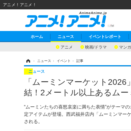
アニメ！アニメ！
ホーム
ニュース
イベントレポート
アニメ
映画/ドラマ
マン
ホーム
›
ニュース
›
イベント
›
記事
ニュース
「ムーミンマーケット202
結！2メートル以上あるム
“ムーミンたちの喜怒哀楽に満ちた表情”がテーマの
定アイテムが登場。西武福井店内「ムーミンマーケッ
される。