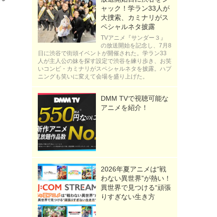
ャック！学ラン33人が
大捜索、カミナリがス
ペシャルネタ披露
TVアニメ『サンダー３』
の放送開始を記念し、7月8
日に渋谷で街頭イベントが開催された。学ラン33
人が主人公の妹を探す設定で渋谷を練り歩き、お笑
いコンビ・カミナリがスペシャルネタを披露。ハプ
ニングも笑いに変えて会場を盛り上げた。
DMM TVで視聴可能な
アニメを紹介！
2026年夏アニメは“戦
わない異世界”が熱い！
異世界で見つける“頑張
りすぎない生き方