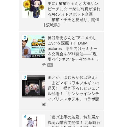
里に♪ 猫猫ちゃんと大洗サン
ビーチに☆ 一緒に写真が撮れ
るARフォトスポット企画
「猫猫・壬氏と夏巡り」開催
【茨城県】
神谷浩史さんと“アニメのし
ごと”を深掘り！ DMM
pictures、学生向けセミナー
＆交流会を8/31開催――“現
場×ビジネス”を一夜でキャッ
チ
PR
まどか、ほむらがお出迎え♪
「まどマギ〈ワルプルギスの
廻天〉」描き下ろしビジュア
ル登場！「サンシャインシテ
ィプリンスホテル」コラボ開
催
「逃げ上手の若君」特別展が
鶴岡八幡宮で開催！ 北条時行