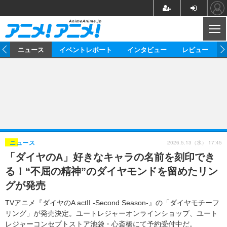
CL
ム
ニュース
イベントレポート
インタビュー
レビュー
ニュース
アニメ
映画/ドラマ
イベントレポート
マンガ
ノベル
アニメ
映画
インタビュー
音楽
声優
ライブ
舞台
スタッフ
声優
レビュー
2026.5.13（水） 17:45
ニュース
「ダイヤのA」好きなキャラの名前を刻印でき
ゲーム
グッズ
海外イベント
ビジネス
俳優・タレント
アーティスト
アニメ
実写
動画
る！“不屈の精神”のダイヤモンドを留めたリン
イベント
海外
ビジネス
書評
イベント
アニメ
映画/ドラマ
連載・コラム
グが発売
ゲーム
座談会
アニメ！アニメ！TV
ABEMA Cafe
TVアニメ『ダイヤのA actII -Second Season-』の「ダイヤモチーフ
リング」が発売決定。ユートレジャーオンラインショップ、ユート
レジャーコンセプトストア池袋・心斎橋にて予約受付中だ。