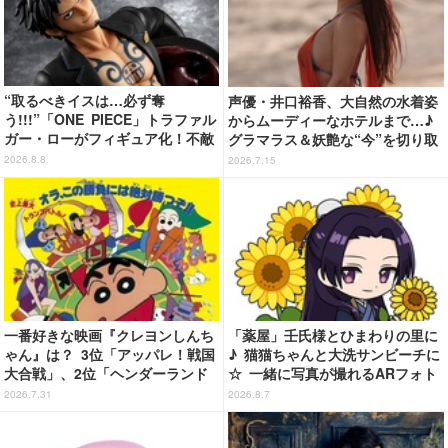
“取るべきイスは…必ず奪
声優・井口裕香、大自然の水着姿
う!!!”「ONE PIECE」トラファル
からムーディーなホテルまで…♪
ガー・ローがフィギュア化！不敵
グラマラス＆妖艶な“今”を切り取
な笑みを浮かべた表情に注目
り！3冊目写真集が発売中
2026.8.8
2026.7.15
一番好きな映画『クレヨンしんち
「薬屋」壬氏様とひまわりの里に
ゃん』は？ 3位「アッパレ！戦国
♪ 猫猫ちゃんと大洗サンビーチに
大合戦」、2位「ヘンダーランド
☆ 一緒に写真が撮れるARフォト
の大冒険」、1位は…？【『映画
スポット企画「猫猫・壬氏と夏巡
2026.7.31
2026.8.7
クレヨンしんちゃん 奇々怪々！
り」開催【茨城県】
オラの妖怪バケ～ション』公開記