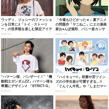
ウッディ、ジェシーのファッショ
「今週もひどかったｗ」夏アニメ
ンを日常に♪「トイ・ストーリ
の問題作「ヤニねこ」にエロ漫画
ー」の世界観を楽しむ限定アイテ
家お●んぽ達郎、バニー姿カンサ
ム登場【GLOBAL WORK】
イねこ登場にゃ！ 第4話の衝撃ラ
2026.8.8
2026.7.24
ストに「ヤバいをどんどん更新し
てる」【ネタバレあり反応まと
め】
“ハマーン様、バンザーイ！”「機
「ハイキュー!!」研磨や宮ツイン
動戦士ガンダムZZ」ハマーン様を
ズの小学生姿が可愛すぎる…!!
華麗にデザイン♪ 「STRICT-G」
「ぐんぐん牛乳」や「しまだマー
Tシャツなどミニコレクション登
ト」デザインのグッズも!? ロー
2026.8.7
2026.8.5
場
ソン限定グッズが登場！