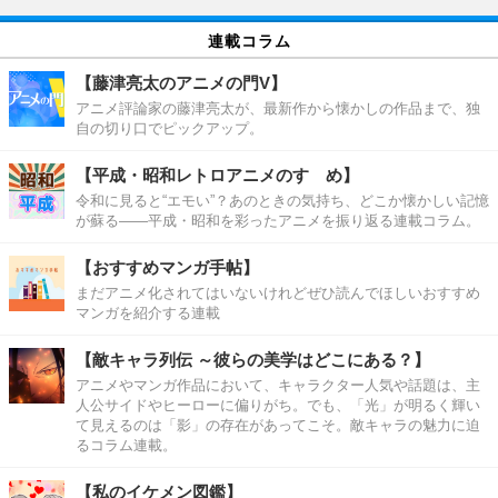
連載コラム
【藤津亮太のアニメの門V】
アニメ評論家の藤津亮太が、最新作から懐かしの作品まで、独
自の切り口でピックアップ。
【平成・昭和レトロアニメのすゝめ】
令和に見ると“エモい”？あのときの気持ち、どこか懐かしい記憶
が蘇る――平成・昭和を彩ったアニメを振り返る連載コラム。
【おすすめマンガ手帖】
まだアニメ化されてはいないけれどぜひ読んでほしいおすすめ
マンガを紹介する連載
【敵キャラ列伝 ～彼らの美学はどこにある？】
アニメやマンガ作品において、キャラクター人気や話題は、主
人公サイドやヒーローに偏りがち。でも、「光」が明るく輝い
て見えるのは「影」の存在があってこそ。敵キャラの魅力に迫
るコラム連載。
【私のイケメン図鑑】