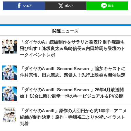
シェア
ポスト
送る
関連ニュース
「ダイヤのA」続編制作をサラリと発表!? 制作秘話も
飛び出す！逢坂良太＆島崎信長＆内田雄馬ら登壇のト
ークイベントレポ
「ダイヤのA actII -Second Season-」追加キャストに
仲村宗悟、田丸篤志、濱健人！先行上映会も開催決定
「ダイヤのA actII -Second Season-」26年4月放送開
始！ 試合に臨む御幸一也のキービジュアル＆PV公開
「ダイヤのA actII」原作の大団円から約1年半…アニメ
続編が制作決定！原作・寺嶋裕二よりお祝いイラスト
到着