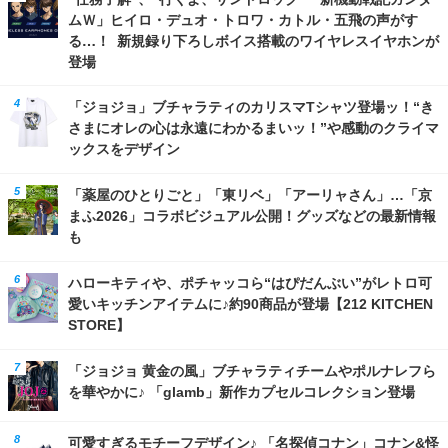
ムＷ」ヒイロ・デュオ・トロワ・カトル・五飛の声がす
る…！ 新規録り下ろしボイス搭載のワイヤレスイヤホンが
登場
「ジョジョ」ブチャラティのカリスマTシャツ登場ッ！“き
さまにオレの心は永遠にわかるまいッ！”や感動のクライマ
ックスをデザイン
「薬屋のひとりごと」「東リベ」「アーリャさん」…「京
まふ2026」コラボビジュアル公開！グッズなどの最新情報
も
ハローキティや、ポチャッコら“はぴだんぶい”がレトロ可
愛いキッチンアイテムに♪約90商品が登場【212 KITCHEN
STORE】
「ジョジョ 黄金の風」ブチャラティチームやポルナレフら
を華やかに♪ 「glamb」新作カプセルコレクション登場
可愛すぎるモチーフデザイン♪ 「名探偵コナン」コナン&怪