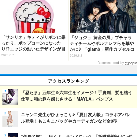
念】
「サンリオ」キティがリボンに乗
「ジョジョ 黄金の風」ブチャラ
ったり、ポップコーンになった
ティチームやポルナレフらを華や
り!?エッジの効いたデザインが目
かに♪ 「glamb」新作カプセルコ
を引く♪ トートバッグやポーチが
レクション登場
2026.8.7
2026.8.8
登場
Recommended by
アクセスランキング
「忍たま」五年生＆六年生をイメージ！手裏剣、髪を結う
仕草…和の趣を感じさせる「MAYLA」パンプス
ニャンコ先生がひょっこり♪「夏目友人帳」コラボアパレ
ル登場！もこもこバッグやカーディガンなど全8型
“任務了解”、“行くよ、サンドロック”「新機動戦記ガンダ