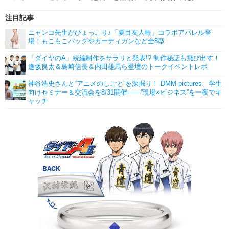
注目記事
ニャンコ先生がひょっこり♪「夏目友人帳」コラボアパレル登
場！もこもこバッグやカーディガンなど全8型
「ダイヤのA」続編制作をサラリと発表!? 制作秘話も飛び出す！
逢坂良太＆島崎信長＆内田雄馬ら登壇のトークイベントレポ
神谷浩史さんと“アニメのしごと”を深掘り！ DMM pictures、学生
向けセミナー＆交流会を8/31開催――“現場×ビジネス”を一夜でキ
ャッチ