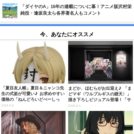
「ダイヤのA」16年の連載についに幕！アニメ版沢村栄
純役・逢坂良太ら各界著名人もコメント
今、あなたにオススメ
「夏目友人帳」夏目＆ニャンコ先
まどか、ほむらがお出迎え♪ 「ま
生の式姿が可愛い♪ お求めやすい
どマギ〈ワルプルギスの廻天〉」
価格の「ねんどろいどべーしっ
描き下ろしビジュアル登場！「サ
く」から登場！ ちんまい二人が
ンシャインシティプリンスホテ
2026.8.8
2026.8.4
並んだ姿にキュン☆
ル」コラボ開催