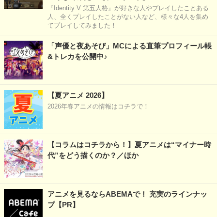
『Identity V 第五人格』が好きな人やプレイしたことある
人、全くプレイしたことがない人など、様々な4人を集め
てプレイしてみました！
「声優と夜あそび」MCによる直筆プロフィール帳
&トレカを公開中♪
【夏アニメ 2026】
2026年春アニメの情報はコチラで！
【コラムはコチラから！】夏アニメは“マイナー時
代”をどう描くのか？／ほか
アニメを見るならABEMAで！ 充実のラインナッ
プ【PR】