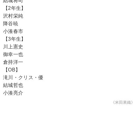
結城将司
【2年生】
沢村栄純
降谷暁
小湊春市
【3年生】
川上憲史
御幸一也
倉持洋一
【OB】
滝川・クリス・優
結城哲也
小湊亮介
《米田果織》