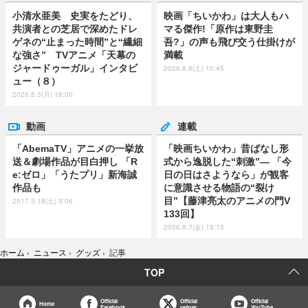
小清水亜美 史実をたどり、
映画「ちいかわ」は大人もハ
共演者との芝居で深めたドレ
マる傑作!「原作は東野圭
ゲネの“止まった時間”と“繊細
吾?」の声も飛び交う仕掛けが
な強さ” TVアニメ「天幕の
満載
ジャードゥーガル」インタビ
2026.8.8(土) 10:45
ュー（８）
2026.8.3(月) 18:00
動画
連載
「AbemaTV」アニメの一挙放
「映画ちいかわ」昔ばなし形
送＆劇場作品が目白押し 「R
式から逸脱した“刺激”― 「今
e:ゼロ」「うたプリ」新海誠
日の日はさようなら」が観客
作品も
に意識させる物語の“裂け
目”【藤津亮太のアニメの門V
2017.3.18(土) 9:06
133回】
2026.8.7(金) 19:15
ホーム
›
ニュース
›
グッズ
›
記事
TOP
Official
Official
Official
Home
Facebook
twitter
YouTube