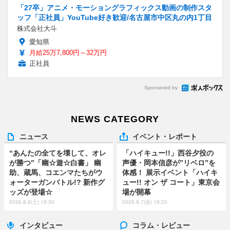
「27卒」アニメ・モーショングラフィックス動画の制作スタ
ッフ「正社員」YouTube好き歓迎/名古屋市中区丸の内1丁目
株式会社大斗
愛知県
月給25万7,800円～32万円
正社員
Sponsored by
NEWS CATEGORY
ニュース
イベント・レポート
“あんたの全てを壊して、オレ
「ハイキュー!!」西谷夕役の
が勝つ”「幽☆遊☆白書」 幽
声優・岡本信彦が”リベロ”を
助、蔵馬、コエンマたちがウ
体感！ 展示イベント「ハイキ
ォーターガンバトル!? 新作グ
ュー!! オン ザ コート」東京会
ッズが登場☆
場が開幕
2026.8.8(土) 19:30
2026.8.7(金) 18:20
インタビュー
コラム・レビュー