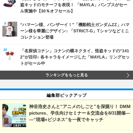
盗キッドのモチーフを表現！ 「MAYLA」パンプスがセー
ル実施中【30％オフセール】
“ハマーン様、バンザーイ！”「機動戦士ガンダムZZ」ハマ
ーン様を華麗にデザイン♪ 「STRICT-G」Tシャツなどミニ
コレクション登場
「名探偵コナン」コナンの蝶ネクタイ、怪盗キッドの“141
2”が目印♪ 各キャラをイメージした「MAYLA」リングセッ
トがセール中
ランキングをもっと見る
編集部ピックアップ
神谷浩史さんと“アニメのしごと”を深掘り！ DMM
pictures、学生向けセミナー＆交流会を8/31開催―
―“現場×ビジネス”を一夜でキャッチ