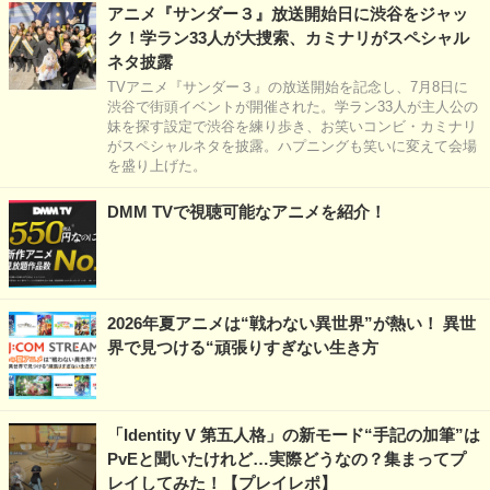
アニメ『サンダー３』放送開始日に渋谷をジャッ
ク！学ラン33人が大捜索、カミナリがスペシャル
ネタ披露
TVアニメ『サンダー３』の放送開始を記念し、7月8日に
渋谷で街頭イベントが開催された。学ラン33人が主人公の
妹を探す設定で渋谷を練り歩き、お笑いコンビ・カミナリ
がスペシャルネタを披露。ハプニングも笑いに変えて会場
を盛り上げた。
DMM TVで視聴可能なアニメを紹介！
2026年夏アニメは“戦わない異世界”が熱い！ 異世
界で見つける“頑張りすぎない生き方
「Identity V 第五人格」の新モード“手記の加筆”は
PvEと聞いたけれど…実際どうなの？集まってプ
レイしてみた！【プレイレポ】