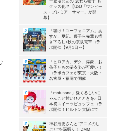
ー登場☆あの“麦わら帽子”も
グッズ化!? 【USJ「ワンピー
ス・プレミア・サマー」が開
幕】
「響け！ユーフォニアム」あ
すか、夏紀、優子ら先輩も描
き下ろし♪秋の京阪電車コラ
ボ開催【9月1日～】
、
「ヒロアカ」デク、爆豪、お
ひ
茶子たちの浴衣姿が可愛い！
コラボカフェが東京・大阪・
名古屋・福岡で開催
「mofusand」愛くるしいに
ゃんこと甘いひとときを♪ 日
本初スイーツビュッフェコラ
ボ開催！ヒルトン大阪にて
神谷浩史さんと“アニメのし
ごと”を深掘り！ DMM