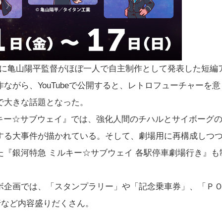
2年に亀山陽平監督がほぼ一人で自主制作として発表した短編
がら、YouTubeで公開すると、レトロフューチャーを意
で大きな話題となった。
ミルキー☆サブウェイ』では、強化人間のチハルとサイボーグ
する大事件が描かれている。そして、劇場用に再構成しつ
『銀河特急 ミルキー☆サブウェイ 各駅停車劇場行き』も
ボ企画では、「スタンプラリー」や「記念乗車券」、「Ｐ
行など内容盛りだくさん。