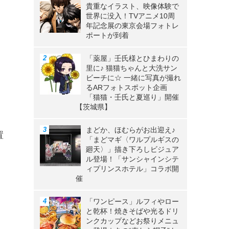
貴重なイラスト、映像体験で
世界に没入！TVアニメ10周
年記念展の東京会場フォトレ
ポートが到着
「薬屋」壬氏様とひまわりの
里に♪ 猫猫ちゃんと大洗サン
ビーチに☆ 一緒に写真が撮れ
るARフォトスポット企画
「猫猫・壬氏と夏巡り」開催
【茨城県】
まどか、ほむらがお出迎え♪
置
「まどマギ〈ワルプルギスの
廻天〉」描き下ろしビジュア
ル登場！「サンシャインシテ
ィプリンスホテル」コラボ開
催
「ワンピース」ルフィやロー
と乾杯！焼きそばや光るドリ
ンクカップなどお祭りメニュ