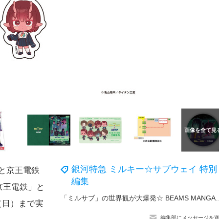
銀河特急 ミルキー☆サブウェイ 特別
と京王電鉄
編集
京王電鉄」と
「ミルサブ」の世界観が大爆発☆ BEAMS MANGA
日（日）まで実
編集部にメッセージを