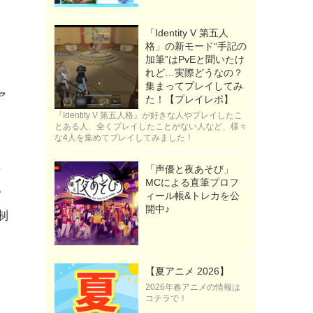
「Identity V 第五人
格」の新モード“手記の
加筆”はPvEと聞いたけ
れど…実際どうなの？
集まってプレイしてみ
ア
た！【プレイレポ】
『Identity V 第五人格』が好きな人やプレイしたこ
とある人、全くプレイしたことがない人など、様々
な4人を集めてプレイしてみました！
の
「声優と夜あそび」
MCによる直筆プロフ
つ
ィール帳&トレカを公
開中♪
制
Ｏ
【夏アニメ 2026】
2026年春アニメの情報は
コチラで！