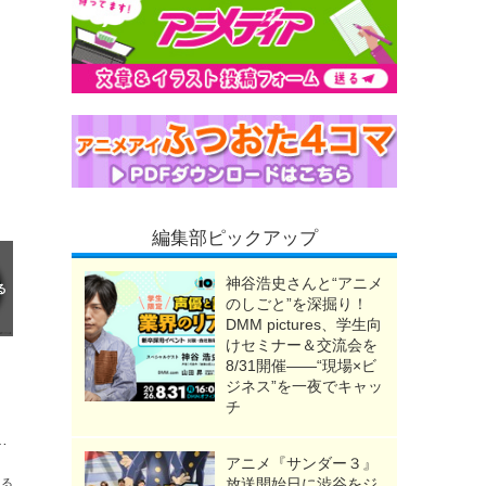
編集部ピックアップ
神谷浩史さんと“アニメ
のしごと”を深掘り！
DMM pictures、学生向
けセミナー＆交流会を
8/31開催――“現場×ビ
ジネス”を一夜でキャッ
チ
RTと初コラボ！Tシャツ、フーディー、トートバッグが登場
アニメ『サンダー３』
放送開始日に渋谷をジ
送る