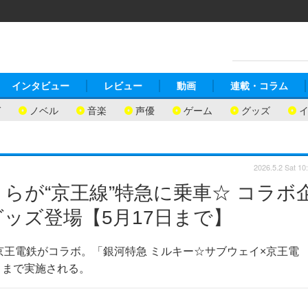
インタビュー
レビュー
動画
連載・コラム
ガ
ノベル
音楽
声優
ゲーム
グッズ
2026.5.2 Sat 10
らが“京王線”特急に乗車☆ コラボ
ッズ登場【5月17日まで】
京王電鉄がコラボ。「銀河特急 ミルキー☆サブウェイ×京王電
日）まで実施される。