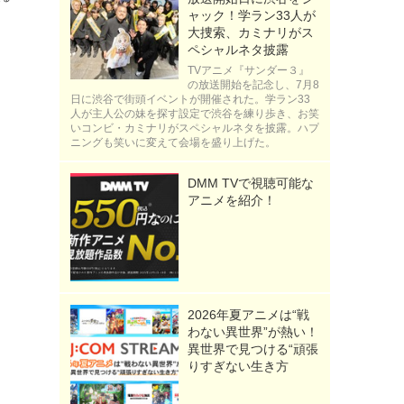
ャック！学ラン33人が
大捜索、カミナリがス
ペシャルネタ披露
TVアニメ『サンダー３』
の放送開始を記念し、7月8
日に渋谷で街頭イベントが開催された。学ラン33
人が主人公の妹を探す設定で渋谷を練り歩き、お笑
いコンビ・カミナリがスペシャルネタを披露。ハプ
ニングも笑いに変えて会場を盛り上げた。
DMM TVで視聴可能な
アニメを紹介！
2026年夏アニメは“戦
わない異世界”が熱い！
異世界で見つける“頑張
りすぎない生き方