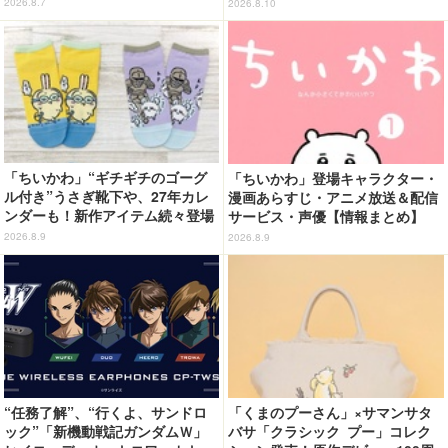
アップショップ開催【8月11日
2026.8.7
2026.8.10
いただけたら」
～】
「ちいかわ」“ギチギチのゴーグ
「ちいかわ」登場キャラクター・
ル付き”うさぎ靴下や、27年カレ
漫画あらすじ・アニメ放送＆配信
ンダーも！新作アイテム続々登場
サービス・声優【情報まとめ】
2026.8.9
2026.8.9
“任務了解”、“行くよ、サンドロ
「くまのプーさん」×サマンサタ
ック”「新機動戦記ガンダムＷ」
バサ「クラシック プー」コレク