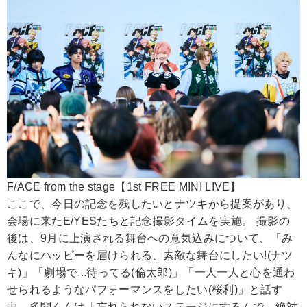
F/ACE from the stage【1st FREE MINI LIVE】
ここで、今日の記念を残したいとナツキから提案があり、
会場に来たE/YESたちと記念撮影タイムを実施。 撮影の
後は、9月に上演される舞台への意気込みについて、「み
んなにハッピーを届けられる、素敵な舞台にしたい!(ナツ
キ)」「劇場で...待ってる(倫太郎)」「一人一人と心を通わ
せられるようなパフォーマンスをしたい(桜利)」と話す
中、多聞くんは「忘れられないステージにするんで、絶対