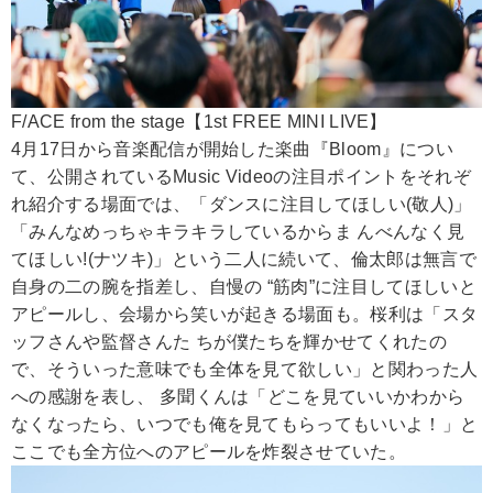
F/ACE from the stage【1st FREE MINI LIVE】
4月17日から音楽配信が開始した楽曲『Bloom』につい
て、公開されているMusic Videoの注目ポイントをそれぞ
れ紹介する場面では、「ダンスに注目してほしい(敬人)」
「みんなめっちゃキラキラしているからま んべんなく見
てほしい!(ナツキ)」という二人に続いて、倫太郎は無言で
自身の二の腕を指差し、自慢の “筋肉”に注目してほしいと
アピールし、会場から笑いが起きる場面も。桜利は「スタ
ッフさんや監督さんた ちが僕たちを輝かせてくれたの
で、そういった意味でも全体を見て欲しい」と関わった人
への感謝を表し、 多聞くんは「どこを見ていいかわから
なくなったら、いつでも俺を見てもらってもいいよ！」と
ここでも全方位へのアピールを炸裂させていた。