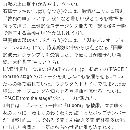
力派の上山航平(かみやまこうへい)。
石橋ナツキ(いしばしなつき)役には、激情バニッシュ演劇
「咎狗の血」〈アキラ 役〉など難しい役どころを覚悟 を
持って演じ、圧倒的なステージング能力で、観る者を一瞬
で魅了する高橋祐理(たかはしゆうり)。
甲斐倫太郎(かいりんたろう)役には、「JJモデルオーディ
ション2025」にて、応募総数の中から頂点となる『国民
的彼氏』グランプリを受賞した、今最も目が離せない新
鋭、大和蒼空(やまとそら)。
LIVE開演前、会場の錦糸町マルイには、初めての“F/ACE f
rom the stage”のステージを楽しみに心を躍らせるE/YES
たちの姿で溢れていた。ワクワクとドキドキで包まれた会
場に、オープニングを知らせる登場曲が流れる。ついに、
“F/ACE from the stage”がステージに現れた。
1曲目は、プレデビュー曲の『Bloom』を披露。春に咲く
花のように、始まりのわくわくが詰まったポップナンバー
だ。絶対的エースである多聞くん(福原多聞:楢林奏多)が歌
い出した瞬間に、一気に彼らの世界に引き込まれる。