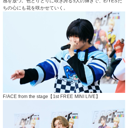
感を放つ。色とりどりに咲き誇る5人の輝きで、E/YESた
ちの心にも花を咲かせていく。
F/ACE from the stage【1st FREE MINI LIVE】