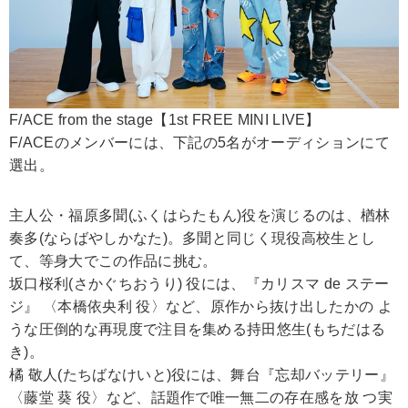
F/ACE from the stage【1st FREE MINI LIVE】
F/ACEのメンバーには、下記の5名がオーディションにて
選出。
主人公・福原多聞(ふくはらたもん)役を演じるのは、楢林
奏多(ならばやしかなた)。多聞と同じく現役高校生とし
て、等身大でこの作品に挑む。
坂口桜利(さかぐちおうり) 役には、『カリスマ de ステー
ジ』 〈本橋依央利 役〉など、原作から抜け出したかの よ
うな圧倒的な再現度で注目を集める持田悠生(もちだはる
き)。
橘 敬人(たちばなけいと)役には、舞台『忘却バッテリー』
〈藤堂 葵 役〉など、話題作で唯一無二の存在感を放 つ実