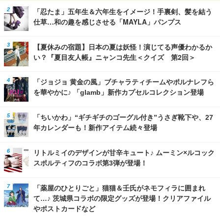
「忍たま」五年生＆六年生をイメージ！手裏剣、髪を結う
仕草…和の趣を感じさせる「MAYLA」パンプス
【夏休みの宿題】日本の夏は妖怪！演じてる声優わかるか
い？『夏目友人帳』ニャンコ先生＜クイズ 第2回＞
「ジョジョ 黄金の風」ブチャラティチームやポルナレフら
を華やかに♪ 「glamb」新作カプセルコレクション登場
「ちいかわ」“ギチギチのゴーグル付き”うさぎ靴下や、27
年カレンダーも！新作アイテム続々登場
リトルミイのデザインが甘辛キュート♪ ムーミン×ルコック
スポルティフのコラボ第3弾が登場！
「薬屋のひとりごと」猫猫＆壬氏がネモフィラに囲まれ
て…♪ 茨城県コラボの限定グッズが登場！クリアファイル
やポストカードなど