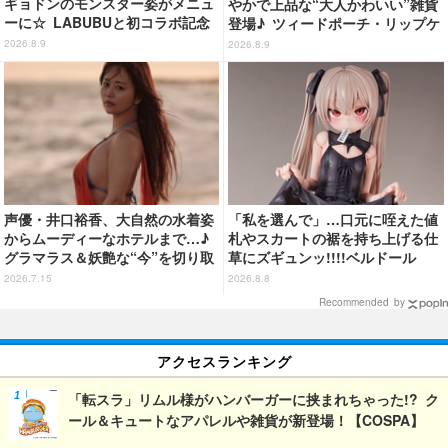
ギョドンのモンスター姿がメニュ
やかで上品な“大人かわいい”雑貨
ーに☆ LABUBUと初コラボ記念
登場♪ ツィードポーチ・リップケ
のスイーツも！【サンリオピュー
ース・トート
2026.8.9
2026.8.9
ロランド】
声優・井口裕香、大自然の水着姿
「私を選んで」…口元に咥えた値
からムーディーなホテルまで…♪
札やスカートの裾を持ち上げる仕
グラマラス＆妖艶な“今”を切り取
草にズギュンッ!!!!ベルドール
り！3冊目写真集が発売中
「ロゼ」がフィギュアで新登場
2026.7.15
2026.8.8
Recommended by
アクセスランキング
「転スラ」リムル様がハンバーガーに挟まれちゃった!? ク
ール＆キュートなアパレルや雑貨が新登場！【COSPA】