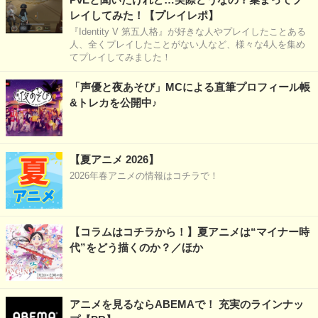
レイしてみた！【プレイレポ】
『Identity V 第五人格』が好きな人やプレイしたことある
人、全くプレイしたことがない人など、様々な4人を集め
てプレイしてみました！
「声優と夜あそび」MCによる直筆プロフィール帳
&トレカを公開中♪
【夏アニメ 2026】
2026年春アニメの情報はコチラで！
【コラムはコチラから！】夏アニメは“マイナー時
代”をどう描くのか？／ほか
アニメを見るならABEMAで！ 充実のラインナッ