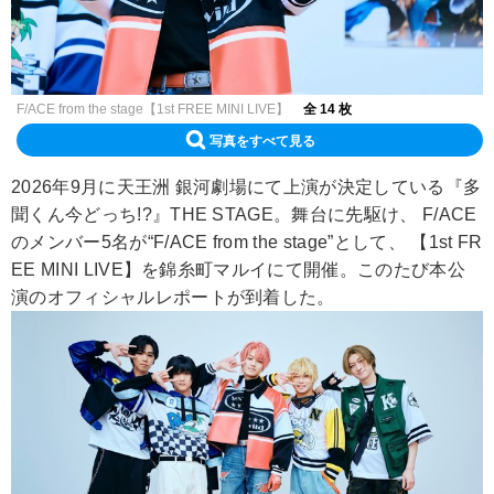
F/ACE from the stage【1st FREE MINI LIVE】
全 14 枚
写真をすべて見る
2026年9月に天王洲 銀河劇場にて上演が決定している『多
聞くん今どっち!?』THE STAGE。舞台に先駆け、 F/ACE
のメンバー5名が“F/ACE from the stage”として、 【1st FR
EE MINI LIVE】を錦糸町マルイにて開催。このたび本公
演のオフィシャルレポートが到着した。