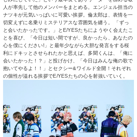
人が率先して他のメンバーをまとめる。エンジェル担当の
ナツキが元気いっぱいに可愛い挨拶。倫太郎は、表情を一
切変えずに名乗りミステリアスな雰囲気を纏う。 「ずっ
と会いたかったです。」とE/YESたちにようやく会えたこ
とを喜び、「今日は短い間ですが、良かったら、あなたの
心を僕にください!」と最年少ながら大胆な発言をする桜
利にドキッとさせられたかと思えば、多聞くんは、「俺に
会いたかった！？」と投げかけ、「今日はみんな俺の歌で
抱いてやるよ！！」とセクシー&ワイルド全開！それぞれ
の個性が溢れる挨拶でE/YESたちの心を射抜いていく。