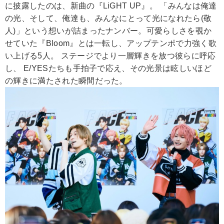
に披露したのは、新曲の『LiGHT UP』。 「みんなは俺達
の光、そして、俺達も、みんなにとって光になれたら(敬
人)」という想いが詰まったナンバー。可愛らしさを覗か
せていた『Bloom』とは一転し、アップテンポで力強く歌
い上げる5人。 ステージでより一層輝きを放つ彼らに呼応
し、 E/YESたちも手拍子で応え、その光景は眩しいほど
の輝きに満たされた瞬間だった。