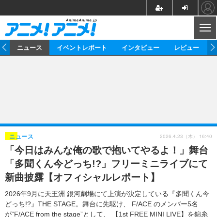
CL
ム
ニュース
イベントレポート
インタビュー
レビュー
ニュース
アニメ
映画/ドラマ
イベントレポート
マンガ
ノベル
アニメ
映画
インタビュー
音楽
声優
ライブ
舞台
スタッフ
声優
レビュー
2026.4.23（木） 16:40
ニュース
「今日はみんな俺の歌で抱いてやるよ！」舞台
ゲーム
グッズ
海外イベント
ビジネス
俳優・タレント
アーティスト
アニメ
実写
動画
「多聞くん今どっち!?」フリーミニライブにて
イベント
海外
ビジネス
書評
イベント
アニメ
映画/ドラマ
連載・コラム
新曲披露【オフィシャルレポート】
ゲーム
座談会
アニメ！アニメ！TV
ABEMA Cafe
2026年9月に天王洲 銀河劇場にて上演が決定している『多聞くん今
どっち!?』THE STAGE。舞台に先駆け、 F/ACE のメンバー5名
が“F/ACE from the stage”として、 【1st FREE MINI LIVE】を錦糸