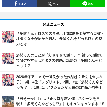
シェア
ポスト
送る
関連ニュース
「多聞くん」ロスで大号泣…！第2期を切望する自称・
オタク女子が沼から叫ぶ「多聞くん今どっち!?」の魅
力とは
多聞くんのことが「好きすぎて滅！」？ 祈って感謝し
て"恋"をする…オタク大共感と話題の「多聞くん今ど
っち！？」
2026年冬アニメで一番良かった作品は？ 5位【推しの
子】3期、4位「メダリスト」2期、3位「多聞くん今ど
っち!?」、1位は…アクションが人気の2作品が同率！
「好きーッ!!!!」…『正反対な君と僕』名シーンを再
現！「多聞くん今どっち!?」にもキュンキュンする「S