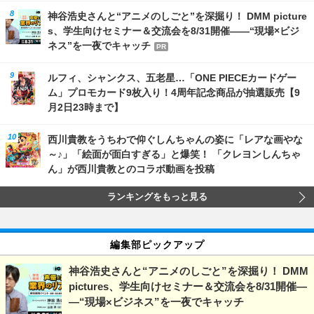
神谷浩史さんと“アニメのしごと”を深掘り！ DMM picture
s、学生向けセミナー＆交流会を8/31開催――“現場×ビジ
ネス”を一夜でキャッチ
PR
ルフィ、シャンクス、五老星…「ONE PIECEカードゲー
ム」プロモカード9枚入り！4周年記念商品が抽選販売【9
月2日23時まで】
西川貴教をうちわで仰ぐしんちゃんの姿に「レアな画やな
～♪」「絵面が面白すぎる」と爆笑！ 「クレヨンしんちゃ
ん」が西川貴教とのコラボ動画を投稿
ランキングをもっと見る
編集部ピックアップ
神谷浩史さんと“アニメのしごと”を深掘り！ DMM
pictures、学生向けセミナー＆交流会を8/31開催―
―“現場×ビジネス”を一夜でキャッチ