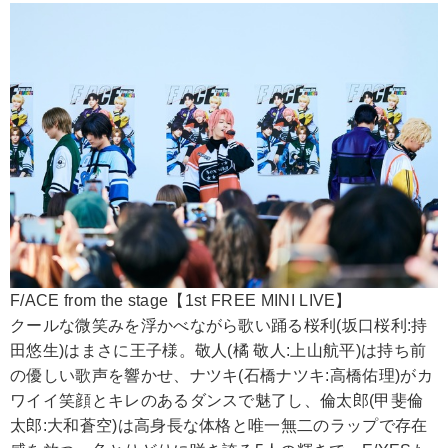
F/ACE from the stage【1st FREE MINI LIVE】
クールな微笑みを浮かべながら歌い踊る桜利(坂口桜利:持
田悠生)はまさに王子様。敬人(橘 敬人:上山航平)は持ち前
の優しい歌声を響かせ、ナツキ(石橋ナツキ:高橋佑理)がカ
ワイイ笑顔とキレのあるダンスで魅了し、倫太郎(甲斐倫
太郎:大和蒼空)は高身長な体格と唯一無二のラップで存在