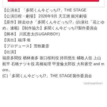
【公演名】「多聞くん今どっち!?」THE STAGE
【公演日程・劇場】 2026年9月 天王洲 銀河劇場
【原作】師走ゆき「多聞くん今どっち!?」(白泉社「花とゆ
め」連載) 【制作協力】多聞くん今どっち!?製作委員会
【脚本】 川尻恵太(SUGARBOY)
【演出】福澤 侑
【プロデュース】荒牧慶彦
【出演】
福原多聞役 楢林奏多 坂口桜利役 持田悠生 橘敬人役 上山
航平 石橋ナツキ役 高橋祐理 甲斐倫太郎役 大和蒼空 and m
ore..
(C)「多聞くん今どっち!?」THE STAGE製作委員会
《animeanime》