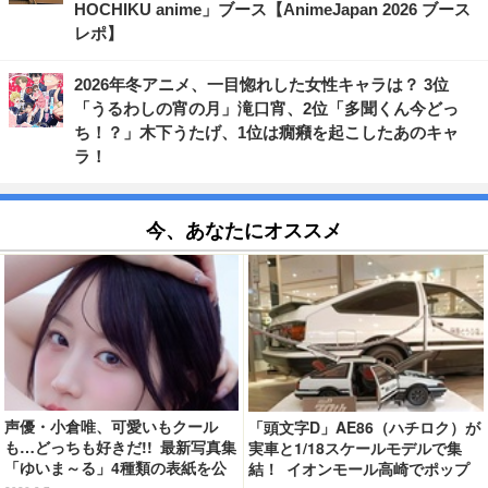
HOCHIKU anime」ブース【AnimeJapan 2026 ブース
レポ】
2026年冬アニメ、一目惚れした女性キャラは？ 3位
「うるわしの宵の月」滝口宵、2位「多聞くん今どっ
ち！？」木下うたげ、1位は癇癪を起こしたあのキャ
ラ！
今、あなたにオススメ
声優・小倉唯、可愛いもクール
「頭文字D」AE86（ハチロク）が
も…どっちも好きだ!! 最新写真集
実車と1/18スケールモデルで集
「ゆいま～る」4種類の表紙を公
結！ イオンモール高崎でポップ
開！「成長した私の姿を楽しんで