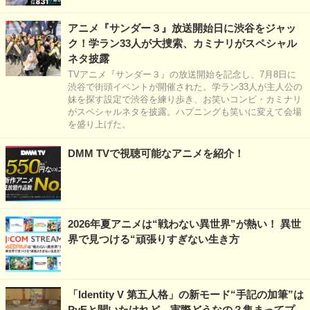
アニメ『サンダー３』放送開始日に渋谷をジャッ
ク！学ラン33人が大捜索、カミナリがスペシャル
ネタ披露
TVアニメ『サンダー３』の放送開始を記念し、7月8日に
渋谷で街頭イベントが開催された。学ラン33人が主人公の
妹を探す設定で渋谷を練り歩き、お笑いコンビ・カミナリ
がスペシャルネタを披露。ハプニングも笑いに変えて会場
を盛り上げた。
DMM TVで視聴可能なアニメを紹介！
2026年夏アニメは“戦わない異世界”が熱い！ 異世
界で見つける“頑張りすぎない生き方
「Identity V 第五人格」の新モード“手記の加筆”は
PvEと聞いたけれど…実際どうなの？集まってプ