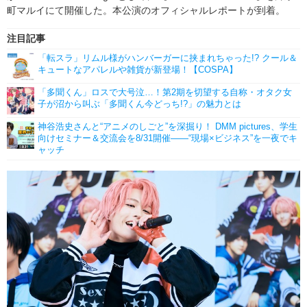
町マルイにて開催した。本公演のオフィシャルレポートが到着。
注目記事
「転スラ」リムル様がハンバーガーに挟まれちゃった!? クール＆
キュートなアパレルや雑貨が新登場！【COSPA】
「多聞くん」ロスで大号泣…！第2期を切望する自称・オタク女
子が沼から叫ぶ「多聞くん今どっち!?」の魅力とは
神谷浩史さんと“アニメのしごと”を深掘り！ DMM pictures、学生
向けセミナー＆交流会を8/31開催――“現場×ビジネス”を一夜でキ
ャッチ