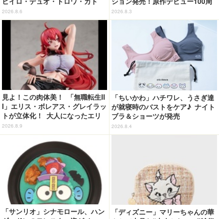
ヒイロ・デュオ・トロワ・カト
ション発売！原作デビュー100周
ル・五飛の声がする…！ 新規録
年記念でハンドバッグや財布など
2026.8.6
2026.8.3
り下ろしボイス搭載のワイヤレス
全6種が登場
イヤホンが登場
見よ！この肉体美！ 「無職転生II
「ちいかわ」ハチワレ、うさぎ達
I」エリス・ボレアス・グレイラッ
が就寝時のバストをケア♪ ナイト
トが立体化！ 大人になったエリ
ブラ＆ショーツが発売
スの魅力を完全再現
2026.8.9
2026.8.4
「サンリオ」シナモロール、ハン
「ディズニー」マリーちゃんの華