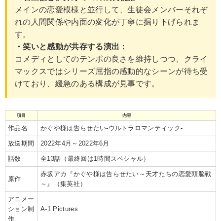
メインの恋愛模様と並行して、生徒会メンバーそれぞ
れの人間関係や内面の変化が丁寧に掘り下げられま
す。
・笑いと感動が共存する演出：
コメディとしてのテンポの良さを維持しつつ、クライ
マックスではシリーズ屈指の感動的なシーンが待ち受
けており、緩急のある構成が見事です。
項目
内容
作品名
かぐや様は告らせたい-ウルトラロマンティック-
放送期間
2022年4月～2022年6月
話数
全13話（最終回は1時間スペシャル）
赤坂アカ『かぐや様は告らせたい～天才たちの恋愛頭脳戦
原作
～』（集英社）
アニメー
ション制
A-1 Pictures
作