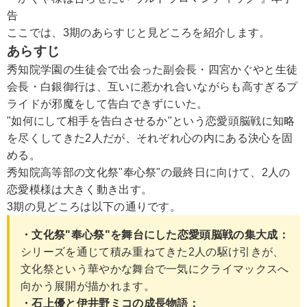
告
ここでは、3期のあらすじと見どころを紹介します。
あらすじ
秀知院学園の生徒会で出会った副会長・四宮かぐやと生徒
会長・白銀御行は、互いに惹かれ合いながらも高すぎるプ
ライドが邪魔をして告白できずにいた。
"如何にして相手を告白させるか"という恋愛頭脳戦に知略
を尽くしてきた2人だが、それぞれ心の内にある決心を固
める。
秀知院高等部の文化祭"奉心祭"の最終日に向けて、2人の
恋愛模様は大きく動き出す。
3期の見どころは以下の通りです。
・文化祭"奉心祭"を舞台にした恋愛頭脳戦の集大成：
シリーズを通じて積み重ねてきた2人の駆け引きが、
文化祭という華やかな舞台で一気にクライマックスへ
向かう展開が描かれます。
・石上優と伊井野ミコの成長物語：