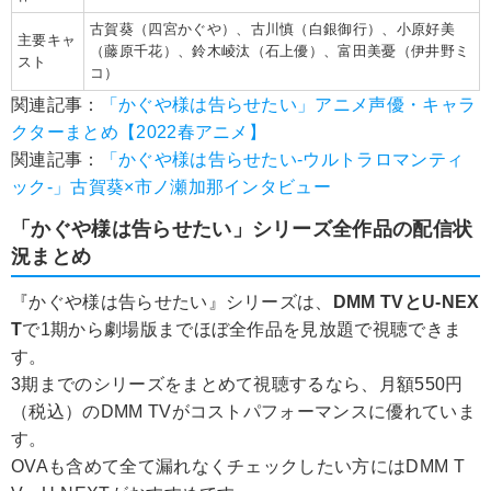
古賀葵（四宮かぐや）、古川慎（白銀御行）、小原好美
主要キャ
（藤原千花）、鈴木崚汰（石上優）、富田美憂（伊井野ミ
スト
コ）
関連記事：
「かぐや様は告らせたい」アニメ声優・キャラ
クターまとめ【2022春アニメ】
関連記事：
「かぐや様は告らせたい-ウルトラロマンティ
ック-」古賀葵×市ノ瀬加那インタビュー
「かぐや様は告らせたい」シリーズ全作品の配信状
況まとめ
『かぐや様は告らせたい』シリーズは、
DMM TVとU-NEX
T
で1期から劇場版までほぼ全作品を見放題で視聴できま
す。
3期までのシリーズをまとめて視聴するなら、月額550円
（税込）のDMM TVがコストパフォーマンスに優れていま
す。
OVAも含めて全て漏れなくチェックしたい方にはDMM T