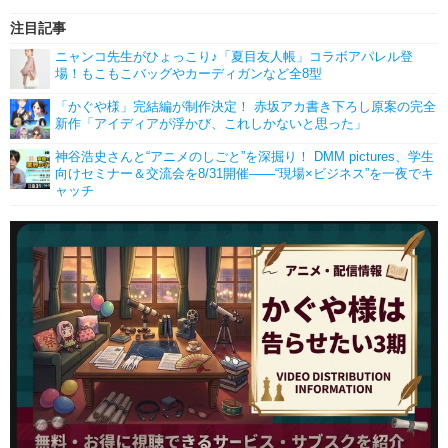
注目記事
ニャンコ先生がひょっこり♪「夏目友人帳」コラボアパレル登
場！もこもこバッグやカーディガンなど全8型
「かぐや様」完結編が制作決定！ 赤坂アカ書き下ろし原案の完全
新作「アイディアが浮かび、これしかないと思った」
神谷浩史さんと“アニメのしごと”を深掘り！ DMM pictures、学生
向けセミナー＆交流会を8/31開催――“現場×ビジネス”を一夜でキ
ャッチ