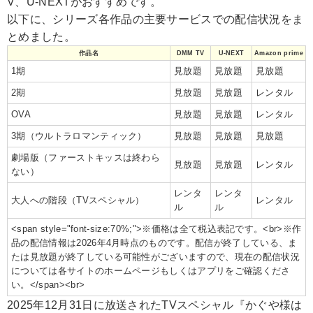
V、U-NEXTがおすすめです。
以下に、シリーズ各作品の主要サービスでの配信状況をま
とめました。
作品名
DMM TV
U-NEXT
Amazon prime
1期
見放題
見放題
見放題
2期
見放題
見放題
レンタル
OVA
見放題
見放題
レンタル
3期（ウルトラロマンティック）
見放題
見放題
見放題
劇場版（ファーストキッスは終わら
見放題
見放題
レンタル
ない）
レンタ
レンタ
大人への階段（TVスペシャル）
レンタル
ル
ル
<span style="font-size:70%;">※価格は全て税込表記です。<br>※作
品の配信情報は2026年4月時点のものです。配信が終了している、ま
たは見放題が終了している可能性がございますので、現在の配信状況
については各サイトのホームページもしくはアプリをご確認くださ
い。</span><br>
2025年12月31日に放送されたTVスペシャル『かぐや様は