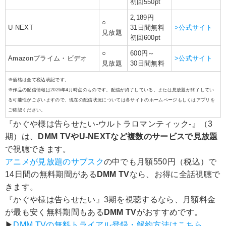
初回550pt
2,189円
○
U-NEXT
31日間無料
>公式サイト
見放題
初回600pt
○
600円～
Amazonプライム・ビデオ
>公式サイト
見放題
30日間無料
※価格は全て税込表記です。
※作品の配信情報は2026年4月時点のものです。配信が終了している、または見放題が終了してい
る可能性がございますので、現在の配信状況については各サイトのホームページもしくはアプリを
ご確認ください。
『かぐや様は告らせたい-ウルトラロマンティック-』（3
期）は、
DMM TVやU-NEXTなど複数のサービスで見放題
で視聴できます。
アニメが見放題のサブスク
の中でも月額550円（税込）で
14日間の無料期間がある
DMM TV
なら、お得に全話視聴で
きます。
『かぐや様は告らせたい』3期を視聴するなら、月額料金
が最も安く無料期間もある
DMM TV
がおすすめです。
▶︎
DMM TVの無料トライアル登録・解約方法はこちら