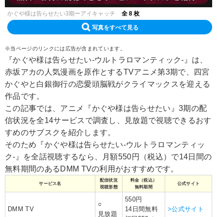
かぐや様は告らせたい3期ーアイキャッチ
全 8 枚
写真をすべて見る
※当ページのリンクには広告が含まれています。
『かぐや様は告らせたい-ウルトラロマンティック-』は、
赤坂アカの人気漫画を原作とするTVアニメ第3期で、四宮
かぐやと白銀御行の恋愛頭脳戦がクライマックスを迎える
作品です。
この記事では、アニメ『かぐや様は告らせたい』3期の配
信状況を全14サービスで調査し、見放題で視聴できるおす
すめのサブスクを紹介します。
そのため『かぐや様は告らせたい-ウルトラロマンティッ
ク-』を全話視聴するなら、月額550円（税込）で14日間の
無料期間のあるDMM TVの利用がおすすめです。
配信状況
料金（税込）
サービス名
公式サイト
視聴形態
無料期間
550円
○
DMM TV
14日間無料
>公式サイト
見放題