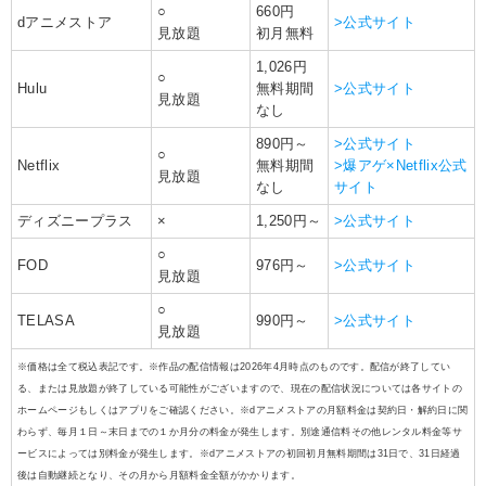
○
660円
dアニメストア
>公式サイト
見放題
初月無料
1,026円
○
Hulu
無料期間
>公式サイト
見放題
なし
890円～
>公式サイト
○
Netflix
無料期間
>爆アゲ×Netflix公式
見放題
なし
サイト
ディズニープラス
×
1,250円～
>公式サイト
○
FOD
976円～
>公式サイト
見放題
○
TELASA
990円～
>公式サイト
見放題
※価格は全て税込表記です。※作品の配信情報は2026年4月時点のものです。配信が終了してい
る、または見放題が終了している可能性がございますので、現在の配信状況については各サイトの
ホームページもしくはアプリをご確認ください。※dアニメストアの月額料金は契約日・解約日に関
わらず、毎月１日～末日までの１か月分の料金が発生します。別途通信料その他レンタル料金等サ
ービスによっては別料金が発生します。※dアニメストアの初回初月無料期間は31日で、31日経過
後は自動継続となり、その月から月額料金全額がかかります。