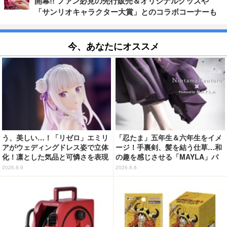
開幕!! ファン必見の先行販売＆オリジナルグッズや
「サンリオキャラクター大賞」とのコラボコーナーも
今、あなたにオススメ
う、美しい…！「リゼロ」エミリ
「忍たま」五年生＆六年生をイメ
アがウェディングドレス姿で立体
ージ！手裏剣、髪を結う仕草…和
化！凛とした気品と可憐さを表現
の趣を感じさせる「MAYLA」パ
ンプス
2026.8.9
2026.8.8