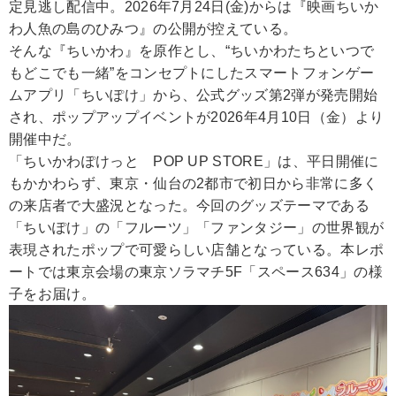
定見逃し配信中。2026年7月24日(金)からは『映画ちいか
わ人魚の島のひみつ』の公開が控えている。
そんな『ちいかわ』を原作とし、“ちいかわたちといつで
もどこでも一緒”をコンセプトにしたスマートフォンゲー
ムアプリ「ちいぽけ」から、公式グッズ第2弾が発売開始
され、ポップアップイベントが2026年4月10日（金）より
開催中だ。
「ちいかわぽけっと POP UP STORE」は、平日開催に
もかかわらず、東京・仙台の2都市で初日から非常に多く
の来店者で大盛況となった。今回のグッズテーマである
「ちいぽけ」の「フルーツ」「ファンタジー」の世界観が
表現されたポップで可愛らしい店舗となっている。本レポ
ートでは東京会場の東京ソラマチ5F「スペース634」の様
子をお届け。