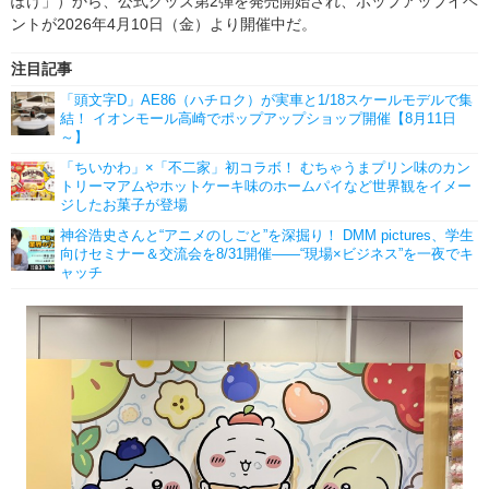
ぽけ」）から、公式グッズ第2弾を発売開始され、ポップアップイベ
ントが2026年4月10日（金）より開催中だ。
注目記事
「頭文字D」AE86（ハチロク）が実車と1/18スケールモデルで集
結！ イオンモール高崎でポップアップショップ開催【8月11日
～】
「ちいかわ」×「不二家」初コラボ！ むちゃうまプリン味のカン
トリーマアムやホットケーキ味のホームパイなど世界観をイメー
ジしたお菓子が登場
神谷浩史さんと“アニメのしごと”を深掘り！ DMM pictures、学生
向けセミナー＆交流会を8/31開催――“現場×ビジネス”を一夜でキ
ャッチ