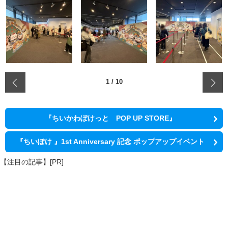
‹
1
/
10
『ちいかわぽけっと POP UP STORE』
『ちいぽけ 』1st Anniversary 記念 ポップアップイベント
【注目の記事】[PR]