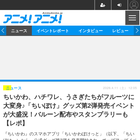
CL
ム
ニュース
イベントレポート
インタビュー
レビュー
ニュース
アニメ
映画/ドラマ
イベントレポート
マンガ
ノベル
アニメ
映画
インタビュー
音楽
声優
ライブ
舞台
スタッフ
声優
レビュー
2026.4.11（土） 12:05
ニュース
ちいかわ、ハチワレ、うさぎたちがフルーツに
ゲーム
グッズ
海外イベント
ビジネス
俳優・タレント
アーティスト
アニメ
実写
動画
大変身♪「ちいぽけ」グッズ第2弾発売イベント
イベント
海外
ビジネス
書評
イベント
アニメ
映画/ドラマ
連載・コラム
が大盛況！バルーン配布やスタンプラリーも
【レポ】
ゲーム
座談会
アニメ！アニメ！TV
ABEMA Cafe
『ちいかわ』のスマホアプリ「ちいかわぽけっと」（以下、「ちい