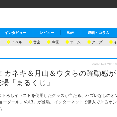
インタビュー
レビュー
動画
連載・コラム
ガ
ノベル
音楽
声優
ゲーム
グッズ
2025.11.24 Mon 17
!! カネキ＆月山＆ウタらの躍動感が
登場「まるくじ」
き下ろしイラストを使用したグッズが当たる、ハズレなしのオ
ョーグール』Vol.3」が登場。インターネットで購入できるオン
だ。