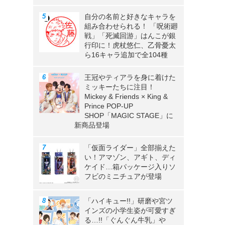
自分の名前と好きなキャラを
組み合わせられる！ 「呪術廻
戦」「死滅回游」はんこが銀
行印に！虎杖悠仁、乙骨憂太
ら16キャラ追加で全104種
王冠やティアラを身に着けた
ミッキーたちに注目！
Mickey & Friends × King &
Prince POP-UP
SHOP「MAGIC STAGE」に
新商品登場
「仮面ライダー」全部揃えた
い！アマゾン、アギト、ディ
ケイド…箱パッケージ入りソ
フビのミニチュアが登場
「ハイキュー!!」研磨や宮ツ
インズの小学生姿が可愛すぎ
る…!!「ぐんぐん牛乳」や