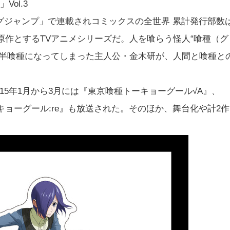
ol.3
グジャンプ」で連載されコミックスの全世界 累計発行部数
原作とするTVアニメシリーズだ。人を喰らう怪人“喰種（グ
で半喰種になってしまった主人公・金木研が、人間と喰種と
2015年1月から3月には『東京喰種トーキョーグール√A』、
キョーグール:re』も放送された。そのほか、舞台化や計2作