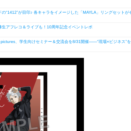
1412”が目印♪ 各キャラをイメージした「MAYLA」リングセットが
生アフレコ＆ライブも！10周年記念イベントレポ
ictures、学生向けセミナー＆交流会を8/31開催――“現場×ビジネス”を