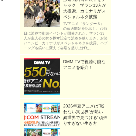
ャック！学ラン33人が
大捜索、カミナリがス
ペシャルネタ披露
TVアニメ『サンダー３』
の放送開始を記念し、7月8
日に渋谷で街頭イベントが開催された。学ラン33
人が主人公の妹を探す設定で渋谷を練り歩き、お笑
いコンビ・カミナリがスペシャルネタを披露。ハプ
ニングも笑いに変えて会場を盛り上げた。
DMM TVで視聴可能な
アニメを紹介！
2026年夏アニメは“戦
わない異世界”が熱い！
異世界で見つける“頑張
りすぎない生き方