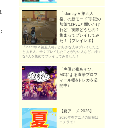
は
「Identity V 第五人
格」の新モード“手記の
加筆”はPvEと聞いたけ
れど…実際どうなの？
の
集まってプレイしてみ
た！【プレイレポ】
『Identity V 第五人格』が好きな人やプレイしたこ
とある人、全くプレイしたことがない人など、様々
な4人を集めてプレイしてみました！
「声優と夜あそび」
MCによる直筆プロフ
ィール帳&トレカを公
開中♪
【夏アニメ 2026】
2026年春アニメの情報は
コチラで！