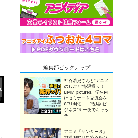
編集部ピックアップ
神谷浩史さんと“アニメ
のしごと”を深掘り！
DMM pictures、学生向
けセミナー＆交流会を
8/31開催――“現場×ビ
ジネス”を一夜でキャッ
チ
種（トーキョーグール）」の見る順番は？OVA含む全6作品の視聴順とあらすじ・配信を紹介
アニメ『サンダー３』
放送開始日に渋谷をジ
送る