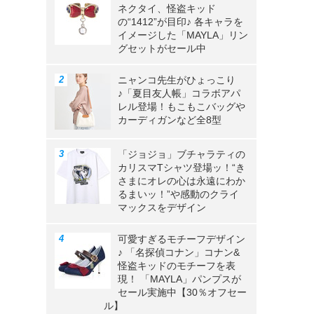
ネクタイ、怪盗キッド
の“1412”が目印♪ 各キャラを
イメージした「MAYLA」リン
グセットがセール中
ニャンコ先生がひょっこり
♪「夏目友人帳」コラボアパ
レル登場！もこもこバッグや
カーディガンなど全8型
「ジョジョ」ブチャラティの
カリスマTシャツ登場ッ！“き
さまにオレの心は永遠にわか
るまいッ！”や感動のクライ
マックスをデザイン
可愛すぎるモチーフデザイン
♪ 「名探偵コナン」コナン&
怪盗キッドのモチーフを表
現！ 「MAYLA」パンプスが
セール実施中【30％オフセー
ル】