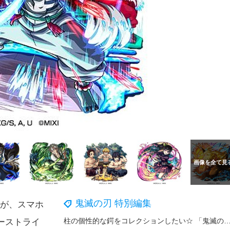
鬼滅の刃 特別編集
弾が、スマホ
柱の個性的な鍔をコレクションしたい☆ 「鬼滅の刃」冨岡義勇ら柱の日輪刀の鍔がマスコットに！狛治ら人間時代の上弦
ーストライ