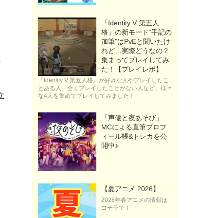
「Identity V 第五人
格」の新モード“手記の
加筆”はPvEと聞いたけ
っ
れど…実際どうなの？
集まってプレイしてみ
な
た！【プレイレポ】
『Identity V 第五人格』が好きな人やプレイしたこ
とある人、全くプレイしたことがない人など、様々
立
な4人を集めてプレイしてみました！
と
「声優と夜あそび」
MCによる直筆プロフ
ィール帳&トレカを公
開中♪
【夏アニメ 2026】
2026年春アニメの情報は
コチラで！