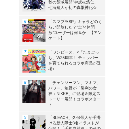
秒の領域展開”や虎杖悠仁、
七海建人が初の真獣神化☆
「スマブラSP」キャラどのく
らい開放した？“全74体開
放”ユーザーは何％か...【アン
ケート】
「ワンピース」×「たまごっ
ち」W25周年！ チョッパー
を育てられるコラボ商品が登
場♪
「チェンソーマン」マキマ、
パワー、姫野が「勝利の女
神：NIKKE」に登場＆限定ス
トーリー展開！コラボスター
ト
「BLEACH」久保帯人が手掛
炭
ける新人隊士3名イラストが
公開！「千年血戦篇」のその