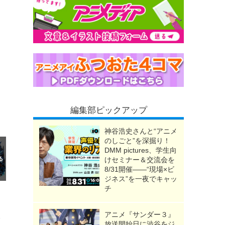
編集部ピックアップ
神谷浩史さんと“アニメ
のしごと”を深掘り！
DMM pictures、学生向
けセミナー＆交流会を
8/31開催――“現場×ビ
ジネス”を一夜でキャッ
チ
アニメ『サンダー３』
の鬼“おねむたん”も
放送開始日に渋谷をジ