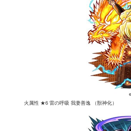
火属性 ★6 雷の呼吸 我妻善逸 （獣神化）