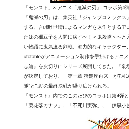
「モンスト」× アニメ「鬼滅の刃」 コラボ第4
『鬼滅の刃』は、集英社「ジャンプコミックス」よ
する、吾峠呼世晴によるマンガを原作とするア
た妹の禰豆子を人間に戻すべく＜鬼殺隊＞へと
い物語に鬼気迫る剣戟、魅力的なキャラクター
ufotableがアニメーション制作を手掛けるア
志編』を皮切りにシリーズ展開してきた。『劇
が決定しており、「第一章 猗窩座再来」が7月
隊”と”鬼”の最終決戦が繰り広げられる。
『モンスト』内でのこのたびのコラボは第4弾
「栗花落カナヲ」、「不死川実弥」、「伊黒小