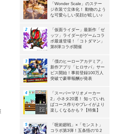
「Wonder Scale」のステー
ジ衣装で立体化！ 動物のよう
な可愛らしい笑顔が眩しい♪
「仮面ライダー」最新作「ゼ
ッツ」ライダーがゲームコラ
ボ最速登場！「コトダマン」
第8弾コラボ開催
「僕のヒーローアカデミア」
新作アプリ「ヒロサバ」サー
ビス開始！事前登録100万人
突破で豪華報酬が発表
「スーパーマリオメーカー
2」小ネタ20選！ 知っていれ
ばコース作りやプレイがより
楽しくなるかも？【特集】
催
「呪術廻戦」×「モンスト」
コラボ第3弾！五条悟の“0.2