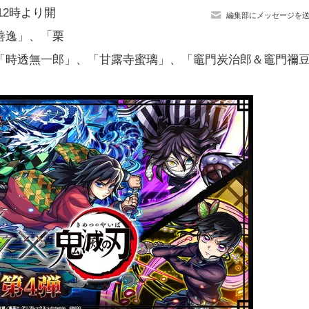
12時より開
編集部にメッセージを
善逸」、「栗
「時透無一郎」、「甘露寺蜜璃」、「竈門炭治郎＆竈門禰