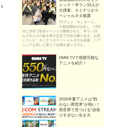
ャック！学ラン33人が
送る
大捜索、カミナリがス
ペシャルネタ披露
TVアニメ『サンダー３』
豆
の放送開始を記念し、7月8
日に渋谷で街頭イベントが開催された。学ラン33
人が主人公の妹を探す設定で渋谷を練り歩き、お笑
いコンビ・カミナリがスペシャルネタを披露。ハプ
ニングも笑いに変えて会場を盛り上げた。
DMM TVで視聴可能な
アニメを紹介！
2026年夏アニメは“戦
わない異世界”が熱い！
異世界で見つける“頑張
りすぎない生き方