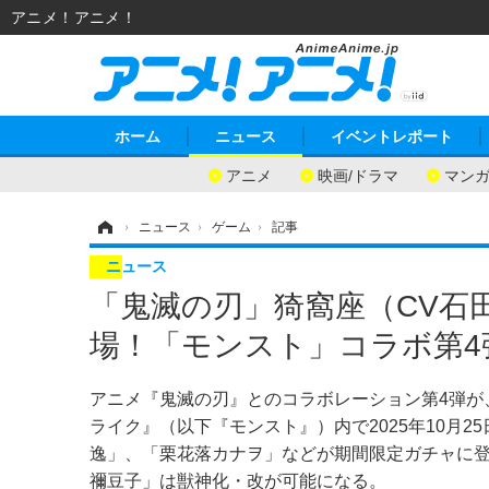
アニメ！アニメ！
ホーム
ニュース
イベントレポート
アニメ
映画/ドラマ
マン
ホーム
›
ニュース
›
ゲーム
›
記事
ニュース
「鬼滅の刃」猗窩座（CV石
場！「モンスト」コラボ第4
アニメ『鬼滅の刃』とのコラボレーション第4弾が
ライク』（以下『モンスト』）内で2025年10月
逸」、「栗花落カナヲ」などが期間限定ガチャに
禰豆子」は獣神化・改が可能になる。