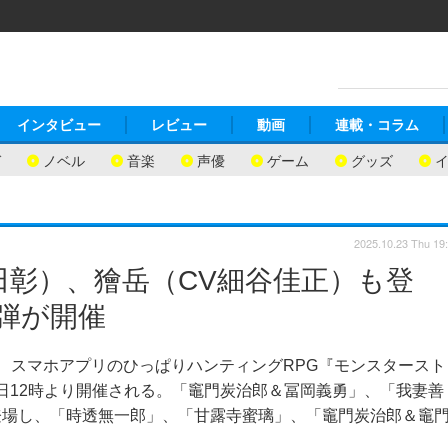
インタビュー
レビュー
動画
連載・コラム
ガ
ノベル
音楽
声優
ゲーム
グッズ
2025.10.23 Thu 19
田彰）、獪岳（CV細谷佳正）も登
弾が開催
、スマホアプリのひっぱりハンティングRPG『モンスタースト
25日12時より開催される。「竈門炭治郎＆冨岡義勇」、「我妻善
登場し、「時透無一郎」、「甘露寺蜜璃」、「竈門炭治郎＆竈