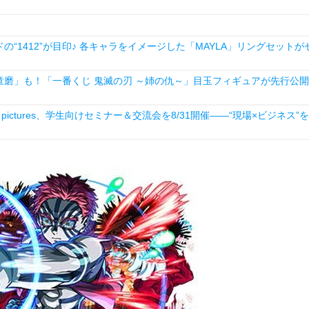
1412”が目印♪ 各キャラをイメージした「MAYLA」リングセットが
磨」も！「一番くじ 鬼滅の刃 ～姉の仇～」目玉フィギュアが先行公開
ictures、学生向けセミナー＆交流会を8/31開催――“現場×ビジネス”を