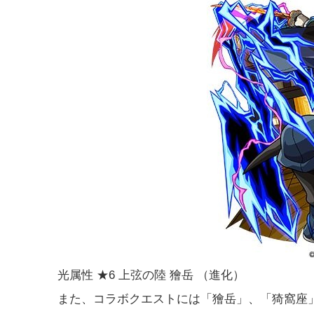
光属性 ★6 上弦の陸 獪岳 （進化）
また、コラボクエストには「獪岳」、「猗窩座