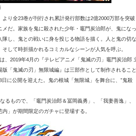
弾
り全23巻が刊行され累計発行部数は2億2000万部を突破
ニメだ。家族を鬼に殺された少年・竈門炭治郎が、鬼にな
入隊し、鬼との戦いに身を投じる物語を描く。人と鬼の切
、そして時折描かれるコミカルなシーンが人気を呼ぶ。
ニメは、2019年4月の『テレビアニメ「鬼滅の刃」竈門炭治郎 
場版「鬼滅の刃」無限城編』は三部作として制作されるこ
18日に公開を迎えた。鬼の根城「無限城」を舞台に、”鬼殺
となるもので、「竈門炭治郎＆冨岡義勇」、「我妻善逸」、
芭内」が期間限定のガチャに登場する。