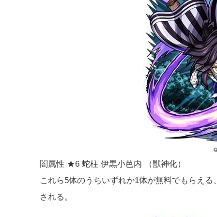
闇属性 ★6 蛇柱 伊黒小芭内 （獣神化）
これら5体のうちいずれか1体が無料でもらえる
される。