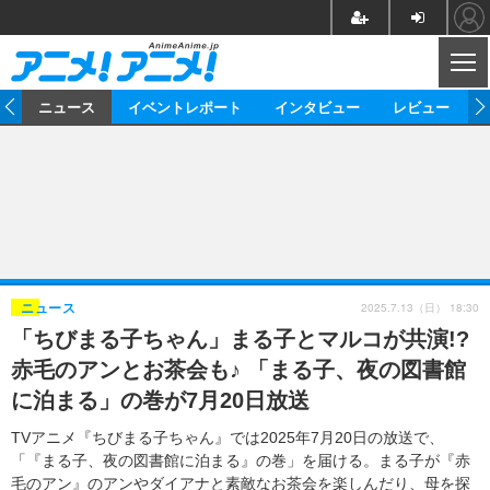
CL
ム
ニュース
イベントレポート
インタビュー
レビュー
ニュース
アニメ
映画/ドラマ
イベントレポート
マンガ
ノベル
アニメ
映画
インタビュー
音楽
声優
ライブ
舞台
スタッフ
声優
レビュー
2025.7.13（日） 18:30
ニュース
「ちびまる子ちゃん」まる子とマルコが共演!?
ゲーム
グッズ
海外イベント
ビジネス
俳優・タレント
アーティスト
アニメ
実写
動画
赤毛のアンとお茶会も♪ 「まる子、夜の図書館
イベント
海外
ビジネス
書評
イベント
アニメ
映画/ドラマ
連載・コラム
に泊まる」の巻が7月20日放送
ゲーム
座談会
アニメ！アニメ！TV
ABEMA Cafe
TVアニメ『ちびまる子ちゃん』では2025年7月20日の放送で、
「『まる子、夜の図書館に泊まる』の巻」を届ける。まる子が『赤
毛のアン』のアンやダイアナと素敵なお茶会を楽しんだり、母を探