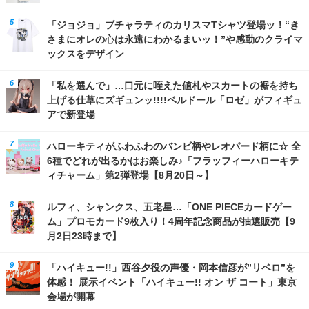
「ジョジョ」ブチャラティのカリスマTシャツ登場ッ！“き
さまにオレの心は永遠にわかるまいッ！”や感動のクライマ
ックスをデザイン
「私を選んで」…口元に咥えた値札やスカートの裾を持ち
上げる仕草にズギュンッ!!!!ベルドール「ロゼ」がフィギュ
アで新登場
ハローキティがふわふわのバンビ柄やレオパード柄に☆ 全
6種でどれが出るかはお楽しみ♪「フラッフィーハローキテ
ィチャーム」第2弾登場【8月20日～】
ルフィ、シャンクス、五老星…「ONE PIECEカードゲー
ム」プロモカード9枚入り！4周年記念商品が抽選販売【9
月2日23時まで】
「ハイキュー!!」西谷夕役の声優・岡本信彦が”リベロ”を
体感！ 展示イベント「ハイキュー!! オン ザ コート」東京
会場が開幕