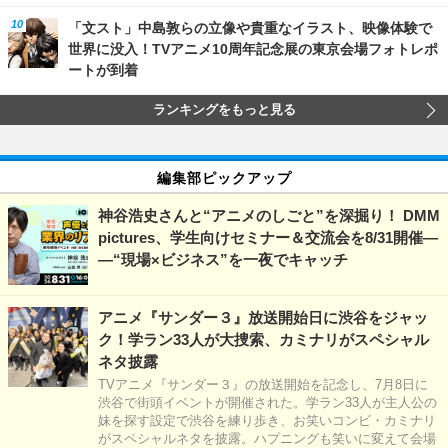
「文スト」中島敦らの立像や貴重なイラスト、映像体験で
世界に没入！TVアニメ10周年記念展の東京会場フォトレポ
ートが到着
ランキングをもっと見る
編集部ピックアップ
神谷浩史さんと“アニメのしごと”を深掘り！ DMM
pictures、学生向けセミナー＆交流会を8/31開催―
―“現場×ビジネス”を一夜でキャッチ
アニメ『サンダー３』放送開始日に渋谷をジャッ
ク！学ラン33人が大捜索、カミナリがスペシャル
ネタ披露
TVアニメ『サンダー３』の放送開始を記念し、7月8日に
渋谷で街頭イベントが開催された。学ラン33人が主人公の
妹を探す設定で渋谷を練り歩き、お笑いコンビ・カミナリ
がスペシャルネタを披露。ハプニングも笑いに変えて会場