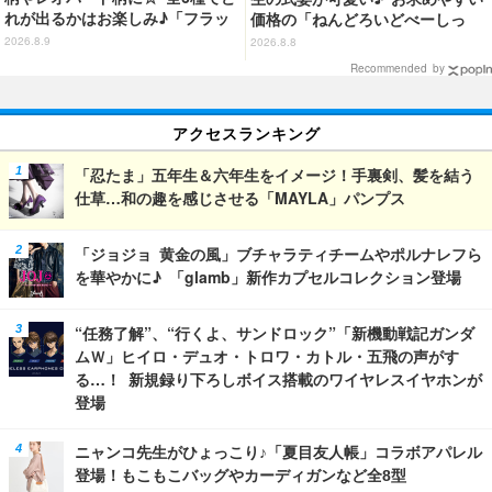
れが出るかはお楽しみ♪「フラッ
価格の「ねんどろいどべーしっ
フィーハローキティチャーム」第
く」から登場！ ちんまい二人が
2026.8.9
2026.8.8
2弾登場【8月20日～】
並んだ姿にキュン☆
Recommended by
アクセスランキング
「忍たま」五年生＆六年生をイメージ！手裏剣、髪を結う
仕草…和の趣を感じさせる「MAYLA」パンプス
「ジョジョ 黄金の風」ブチャラティチームやポルナレフら
を華やかに♪ 「glamb」新作カプセルコレクション登場
“任務了解”、“行くよ、サンドロック”「新機動戦記ガンダ
ムＷ」ヒイロ・デュオ・トロワ・カトル・五飛の声がす
る…！ 新規録り下ろしボイス搭載のワイヤレスイヤホンが
登場
ニャンコ先生がひょっこり♪「夏目友人帳」コラボアパレル
登場！もこもこバッグやカーディガンなど全8型