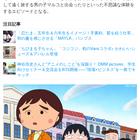
して遠く旅する男の子マルコと出会ったりといった不思議な体験を
するエピソードとなる。
注目記事
「忍たま」五年生＆六年生をイメージ！手裏剣、髪を結う仕草…
和の趣を感じさせる「MAYLA」パンプス
「ちびまる子ちゃん」「コジコジ」初のVansコラボ♪ かわいいシ
ューズ＆アパレル登場
神谷浩史さんと“アニメのしごと”を深掘り！ DMM pictures、学生
向けセミナー＆交流会を8/31開催――“現場×ビジネス”を一夜でキ
ャッチ