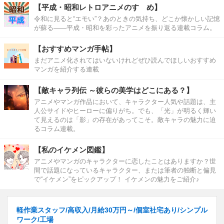
【平成・昭和レトロアニメのすゝめ】
令和に見ると“エモい”？あのときの気持ち、どこか懐かしい記憶
が蘇る――平成・昭和を彩ったアニメを振り返る連載コラム。
【おすすめマンガ手帖】
まだアニメ化されてはいないけれどぜひ読んでほしいおすすめ
マンガを紹介する連載
【敵キャラ列伝 ～彼らの美学はどこにある？】
アニメやマンガ作品において、キャラクター人気や話題は、主
人公サイドやヒーローに偏りがち。でも、「光」が明るく輝い
て見えるのは「影」の存在があってこそ。敵キャラの魅力に迫
るコラム連載。
【私のイケメン図鑑】
アニメやマンガのキャラクターに恋したことはありますか？世
間で話題になっているキャラクター、または筆者の独断と偏見
で“イケメン”をピックアップ！ イケメンの魅力をご紹介♪
軽作業スタッフ/高収入/月給30万円～/個室社宅あり/シンプル
ワーク/工場