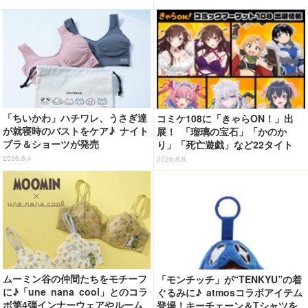
デザイン
「ちいかわ」ハチワレ、うさぎ達
コミケ108に「きゃらON！」出
が就寝時のバストをケア♪ ナイト
展！ 「瑠璃の宝石」「かのか
ブラ＆ショーツが発売
り」「死亡遊戯」など22タイト
ル・350種以上のグッズ販売
2026.8.4
2026.8.8
ムーミン谷の仲間たちをモチーフ
「モンチッチ」が“TENKYU”の着
に♪「une nana cool」とのコラ
ぐるみに♪ atmosコラボアイテム
ボ第4弾インナーウェアやルーム
登場！キーチェーン＆Tシャツを