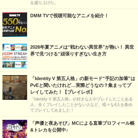
を盛り上げた。
DMM TVで視聴可能なアニメを紹介！
2026年夏アニメは“戦わない異世界”が熱い！ 異世
界で見つける“頑張りすぎない生き方
「Identity V 第五人格」の新モード“手記の加筆”は
PvEと聞いたけれど…実際どうなの？集まってプ
レイしてみた！【プレイレポ】
『Identity V 第五人格』が好きな人やプレイしたことある
人、全くプレイしたことがない人など、様々な4人を集め
てプレイしてみました！
「声優と夜あそび」MCによる直筆プロフィール帳
&トレカを公開中♪