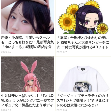
声優・小倉唯、可愛いもクール
「薬屋」壬氏様とひまわりの里に
も…どっちも好きだ!! 最新写真集
♪ 猫猫ちゃんと大洗サンビーチに
「ゆいま～る」4種類の表紙を公
☆ 一緒に写真が撮れるARフォト
開！「成長した私の姿を楽しんで
スポット企画「猫猫・壬氏と夏巡
2026.8.7
2026.8.7
いただけたら」
り」開催【茨城県】
生足は夢いっぱいだ…！「To LO
「ジョジョ」ブチャラティのカリ
VEる」ララがピンクバニー姿でフ
スマTシャツ登場ッ！“きさまにオ
ィギュア化！気品ただようボディ
レの心は永遠にわかるまい
に注目
ッ！”や感動のクライマックスを
2026.8.1
2026.8.6