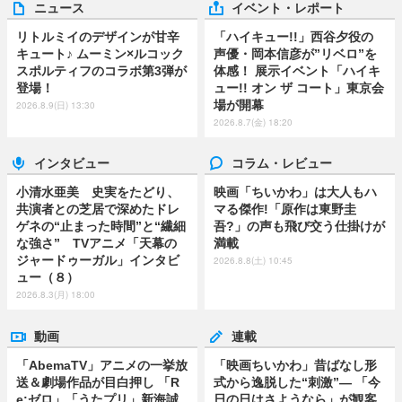
ニュース
イベント・レポート
リトルミイのデザインが甘辛
「ハイキュー!!」西谷夕役の
キュート♪ ムーミン×ルコック
声優・岡本信彦が”リベロ”を
スポルティフのコラボ第3弾が
体感！ 展示イベント「ハイキ
登場！
ュー!! オン ザ コート」東京会
場が開幕
2026.8.9(日) 13:30
2026.8.7(金) 18:20
インタビュー
コラム・レビュー
小清水亜美 史実をたどり、
映画「ちいかわ」は大人もハ
共演者との芝居で深めたドレ
マる傑作!「原作は東野圭
ゲネの“止まった時間”と“繊細
吾?」の声も飛び交う仕掛けが
な強さ” TVアニメ「天幕の
満載
ジャードゥーガル」インタビ
2026.8.8(土) 10:45
ュー（８）
2026.8.3(月) 18:00
動画
連載
「AbemaTV」アニメの一挙放
「映画ちいかわ」昔ばなし形
送＆劇場作品が目白押し 「R
式から逸脱した“刺激”― 「今
e:ゼロ」「うたプリ」新海誠
日の日はさようなら」が観客