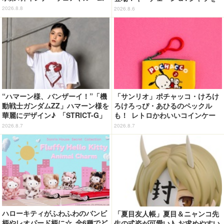
ウェアが登場！
展開
2026.8.8
2026.8.6
“ハマーン様、バンザーイ！”「機
「サンリオ」ポチャッコ・けろけ
動戦士ガンダムZZ」ハマーン様を
ろけろっぴ・あひるのペックル
華麗にデザイン♪ 「STRICT-G」
も！ レトロかわいいコインケー
Tシャツなどミニコレクション登
ス第2弾がカプセルトイに登場♪
2026.8.7
2026.8.7
場
ハローキティがふわふわのバンビ
「夏目友人帳」夏目＆ニャンコ先
柄やレオパード柄に☆ 全6種でど
生の式姿が可愛い♪ お求めやすい