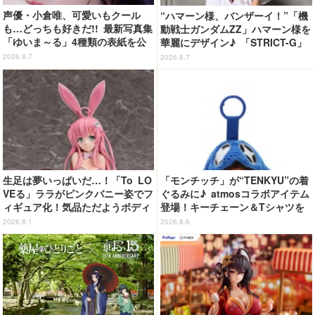
声優・小倉唯、可愛いもクール
“ハマーン様、バンザーイ！”「機
も…どっちも好きだ!! 最新写真集
動戦士ガンダムZZ」ハマーン様を
「ゆいま～る」4種類の表紙を公
華麗にデザイン♪ 「STRICT-G」
開！「成長した私の姿を楽しんで
Tシャツなどミニコレクション登
2026.8.7
2026.8.7
いただけたら」
場
生足は夢いっぱいだ…！「To LO
「モンチッチ」が“TENKYU”の着
VEる」ララがピンクバニー姿でフ
ぐるみに♪ atmosコラボアイテム
ィギュア化！気品ただようボディ
登場！キーチェーン＆Tシャツを
に注目
展開
2026.8.1
2026.8.6