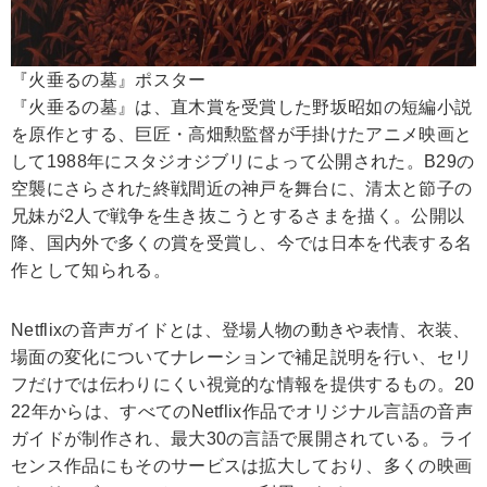
『火垂るの墓』ポスター
『火垂るの墓』は、直木賞を受賞した野坂昭如の短編小説
を原作とする、巨匠・高畑勲監督が手掛けたアニメ映画と
して1988年にスタジオジブリによって公開された。B29の
空襲にさらされた終戦間近の神戸を舞台に、清太と節子の
兄妹が2人で戦争を生き抜こうとするさまを描く。公開以
降、国内外で多くの賞を受賞し、今では日本を代表する名
作として知られる。
Netflixの音声ガイドとは、登場人物の動きや表情、衣装、
場面の変化についてナレーションで補足説明を行い、セリ
フだけでは伝わりにくい視覚的な情報を提供するもの。20
22年からは、すべてのNetflix作品でオリジナル言語の音声
ガイドが制作され、最大30の言語で展開されている。ライ
センス作品にもそのサービスは拡大しており、多くの映画