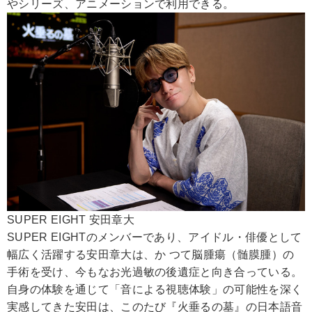
やシリーズ、アニメーションで利用できる。
SUPER EIGHT 安田章大
SUPER EIGHTのメンバーであり、アイドル・俳優として
幅広く活躍する安田章大は、か つて脳腫瘍（髄膜腫）の
手術を受け、今もなお光過敏の後遺症と向き合っている。
自身の体験を通じて「音による視聴体験」の可能性を深く
実感してきた安田は、このたび『火垂るの墓』の日本語音