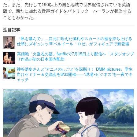
た。また、先行して190以上の国と地域で世界配信されている英語
版で、新たに加わる音声ガイドをパトリック・ハーランが担当する
こともわかった。
注目記事
「私を選んで」…口元に咥えた値札やスカートの裾を持ち上げる
仕草にズギュンッ!!!!ベルドール「ロゼ」がフィギュアで新登場
高畑勲「火垂るの墓」Netflixで7月15日より配信へ！スタジオジブ
リ作品が初の日本国内配信
神谷浩史さんと“アニメのしごと”を深掘り！ DMM pictures、学生
向けセミナー＆交流会を8/31開催――“現場×ビジネス”を一夜でキ
ャッチ