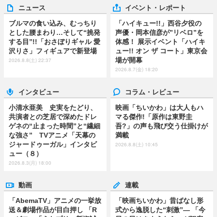
ニュース
イベント・レポート
ブルマの食い込み、むっちり
「ハイキュー!!」西谷夕役の
とした腰まわり…そして“挑発
声優・岡本信彦が”リベロ”を
する目”!!「おさぼりギャル 愛
体感！ 展示イベント「ハイキ
沢りさ」フィギュアで新登場
ュー!! オン ザ コート」東京会
場が開幕
2026.8.8(土) 22:37
2026.8.7(金) 18:20
インタビュー
コラム・レビュー
小清水亜美 史実をたどり、
映画「ちいかわ」は大人もハ
共演者との芝居で深めたドレ
マる傑作!「原作は東野圭
ゲネの“止まった時間”と“繊細
吾?」の声も飛び交う仕掛けが
な強さ” TVアニメ「天幕の
満載
ジャードゥーガル」インタビ
2026.8.8(土) 10:45
ュー（８）
2026.8.3(月) 18:00
動画
連載
「AbemaTV」アニメの一挙放
「映画ちいかわ」昔ばなし形
送＆劇場作品が目白押し 「R
式から逸脱した“刺激”― 「今