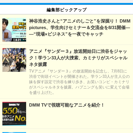
編集部ピックアップ
神谷浩史さんと“アニメのしごと”を深掘り！ DMM
pictures、学生向けセミナー＆交流会を8/31開催―
―“現場×ビジネス”を一夜でキャッチ
アニメ『サンダー３』放送開始日に渋谷をジャッ
ク！学ラン33人が大捜索、カミナリがスペシャル
ネタ披露
TVアニメ『サンダー３』の放送開始を記念し、7月8日に
渋谷で街頭イベントが開催された。学ラン33人が主人公の
妹を探す設定で渋谷を練り歩き、お笑いコンビ・カミナリ
がスペシャルネタを披露。ハプニングも笑いに変えて会場
を盛り上げた。
DMM TVで視聴可能なアニメを紹介！