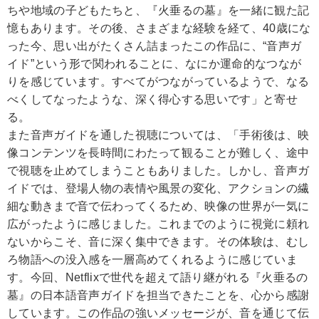
ちや地域の子どもたちと、『火垂るの墓』を一緒に観た記
憶もあります。その後、さまざまな経験を経て、40歳にな
った今、思い出がたくさん詰まったこの作品に、“音声ガ
イド”という形で関われることに、なにか運命的なつなが
りを感じています。すべてがつながっているようで、なる
べくしてなったような、深く得心する思いです」と寄せ
る。
また音声ガイドを通した視聴については、「手術後は、映
像コンテンツを長時間にわたって観ることが難しく、途中
で視聴を止めてしまうこともありました。しかし、音声ガ
イドでは、登場人物の表情や風景の変化、アクションの繊
細な動きまで音で伝わってくるため、映像の世界が一気に
広がったように感じました。これまでのように視覚に頼れ
ないからこそ、音に深く集中できます。その体験は、むし
ろ物語への没入感を一層高めてくれるように感じていま
す。今回、Netflixで世代を超えて語り継がれる『火垂るの
墓』の日本語音声ガイドを担当できたことを、心から感謝
しています。この作品の強いメッセージが、音を通じて伝