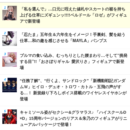
「私を選んで」…口元に咥えた値札やスカートの裾を持ち
上げる仕草にズギュンッ!!!!ベルドール「ロゼ」がフィギュ
アで新登場
「忍たま」五年生＆六年生をイメージ！手裏剣、髪を結う
仕草…和の趣を感じさせる「MAYLA」パンプス
ブルマの食い込み、むっちりとした腰まわり…そして“挑発
する目”!!「おさぼりギャル 愛沢りさ」フィギュアで新登
場
“任務了解”、“行くよ、サンドロック”「新機動戦記ガンダ
ムＷ」ヒイロ・デュオ・トロワ・カトル・五飛の声がす
る…！ 新規録り下ろしボイス搭載のワイヤレスイヤホンが
登場
キャミソール姿がセクシー&グラマラス♪ 「ハイスクールD
×D」15周年バージョンのリアス＆朱乃のフィギュアがリニ
ューアルパッケージで登場！