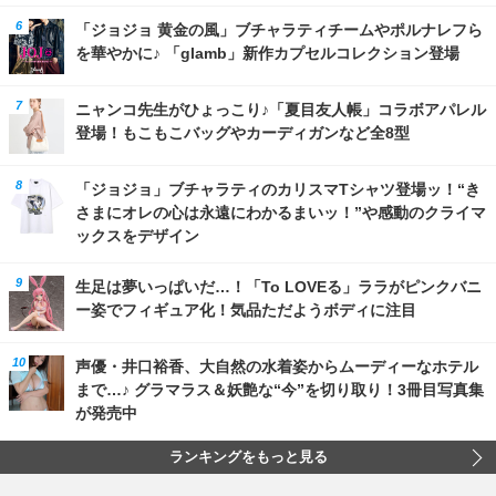
「ジョジョ 黄金の風」ブチャラティチームやポルナレフら
を華やかに♪ 「glamb」新作カプセルコレクション登場
ニャンコ先生がひょっこり♪「夏目友人帳」コラボアパレル
登場！もこもこバッグやカーディガンなど全8型
「ジョジョ」ブチャラティのカリスマTシャツ登場ッ！“き
さまにオレの心は永遠にわかるまいッ！”や感動のクライマ
ックスをデザイン
生足は夢いっぱいだ…！「To LOVEる」ララがピンクバニ
ー姿でフィギュア化！気品ただようボディに注目
声優・井口裕香、大自然の水着姿からムーディーなホテル
まで…♪ グラマラス＆妖艶な“今”を切り取り！3冊目写真集
が発売中
ランキングをもっと見る