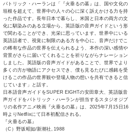
パトリック・ハーランは「『火垂るの墓』は、国や文化の
垣根を超えて、世界中の人々の心に深く訴えかける力を持
った作品です。長年日本で暮らし、米国と日本の両方の文
化に馴染みのある立場から、英語版の音声ガイドという形
で関わることができ、光栄に思っています。世界中にいる
英語話者で、視覚に制限のある方を中心に、音声だけでこ
の稀有な作品の世界を伝えられるよう、本作の深い感情や
背景がさらに届いてくれることを祈りながらナレーション
しました。英語版の音声ガイドがあることで、世界でより
多くの方が物語にアクセスでき、僕も見るたびに感銘を受
けるこの作品の世界観や登場人物の想いを共有できると信
じています」と話す。
日本語音声ガイドをSUPER EIGHTの安田章大、英語版音
声ガイドをパトリック・ハーランが担当するスタジオジブ
リの名作アニメ映画『火垂るの墓』は、2025年7月15日16
時よりNetflixにて日本初配信される。
『火垂るの墓』
（C）野坂昭如/新潮社, 1988