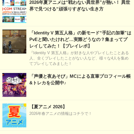
2026年夏アニメは“戦わない異世界”が熱い！ 異世
界で見つける“頑張りすぎない生き方
「Identity V 第五人格」の新モード“手記の加筆”は
PvEと聞いたけれど…実際どうなの？集まってプ
レイしてみた！【プレイレポ】
『Identity V 第五人格』が好きな人やプレイしたことある
人、全くプレイしたことがない人など、様々な4人を集め
てプレイしてみました！
「声優と夜あそび」MCによる直筆プロフィール帳
&トレカを公開中♪
【夏アニメ 2026】
2026年春アニメの情報はコチラで！