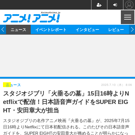
CL
ム
ニュース
イベントレポート
インタビュー
レビュー
ニュース
アニメ
映画/ドラマ
イベントレポート
マンガ
ノベル
アニメ
映画
インタビュー
音楽
声優
ライブ
舞台
スタッフ
声優
レビュー
2025.7.10（木） 8:06
ニュース
スタジオジブリ「火垂るの墓」15日16時よりN
ゲーム
グッズ
海外イベント
ビジネス
俳優・タレント
アーティスト
アニメ
実写
動画
etflixで配信！日本語音声ガイドをSUPER EIG
イベント
海外
ビジネス
書評
イベント
アニメ
映画/ドラマ
連載・コラム
HT・安田章大が担当
ゲーム
座談会
アニメ！アニメ！TV
ABEMA Cafe
スタジオジブリの名作アニメ映画『火垂るの墓』が、2025年7月15
日16時よりNetflixにて日本初配信される。このたびその日本語音声
ガイドを、SUPER EIGHTの安田章大が務めることが明らかになっ