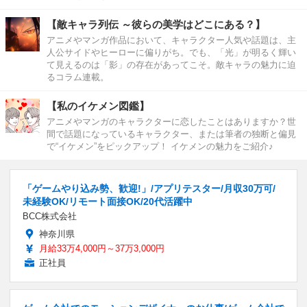
【敵キャラ列伝 ～彼らの美学はどこにある？】
アニメやマンガ作品において、キャラクター人気や話題は、主
人公サイドやヒーローに偏りがち。でも、「光」が明るく輝い
て見えるのは「影」の存在があってこそ。敵キャラの魅力に迫
るコラム連載。
【私のイケメン図鑑】
アニメやマンガのキャラクターに恋したことはありますか？世
間で話題になっているキャラクター、または筆者の独断と偏見
で“イケメン”をピックアップ！ イケメンの魅力をご紹介♪
「ゲームやり込み勢、歓迎!」/アプリテスター/月収30万可/
未経験OK/リモート面接OK/20代活躍中
BCC株式会社
神奈川県
月給33万4,000円～37万3,000円
正社員