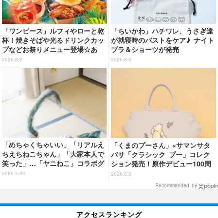
「ワンピース」ルフィやローと乾
「ちいかわ」ハチワレ、うさぎ達
杯！焼きそばや光るドリンクカッ
が就寝時のバストをケア♪ ナイト
プなどお祭りメニュー登場☆あ
ブラ＆ショーツが発売
の“麦わら帽子”もグッズ化!? 【U
2026.8.2
2026.8.4
SJ「ワンピース・プレミア・サマ
ー」が開幕】
「めちゃくちゃいい」「リアルえ
「くまのプーさん」×サマンサタ
ちえちねこちゃん」「大家本人で
バサ「クラシック プー」コレク
笑った」…「ヤニねこ」コラボグ
ション発売！原作デビュー100周
ラビアが超話題!! 篠崎こころ＆
年記念でハンドバッグや財布など
2026.7.23
2026.8.3
声優・稲田徹が出演「ヤンマガ」
全6種が登場
Recommended by
34号
アクセスランキング