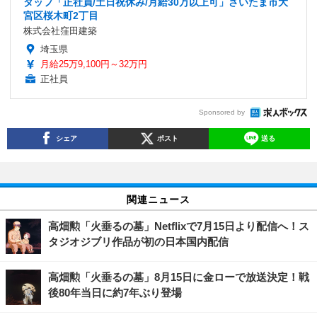
タッフ「正社員/土日祝休み/月給30万以上可」さいたま市大
宮区桜木町2丁目
株式会社窪田建築
埼玉県
月給25万9,100円～32万円
正社員
Sponsored by
シェア
ポスト
送る
関連ニュース
高畑勲「火垂るの墓」Netflixで7月15日より配信へ！ス
タジオジブリ作品が初の日本国内配信
高畑勲「火垂るの墓」8月15日に金ローで放送決定！戦
後80年当日に約7年ぶり登場