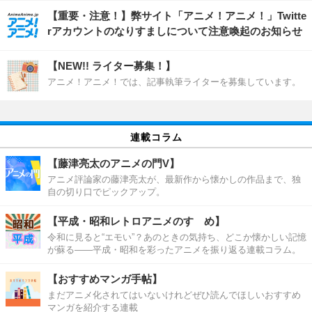
【重要・注意！】弊サイト「アニメ！アニメ！」Twitte
rアカウントのなりすましについて注意喚起のお知らせ
【NEW!! ライター募集！】
アニメ！アニメ！では、記事執筆ライターを募集しています。
連載コラム
【藤津亮太のアニメの門V】
アニメ評論家の藤津亮太が、最新作から懐かしの作品まで、独
自の切り口でピックアップ。
【平成・昭和レトロアニメのすゝめ】
令和に見ると“エモい”？あのときの気持ち、どこか懐かしい記憶
が蘇る――平成・昭和を彩ったアニメを振り返る連載コラム。
【おすすめマンガ手帖】
まだアニメ化されてはいないけれどぜひ読んでほしいおすすめ
マンガを紹介する連載