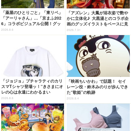
「薬屋のひとりごと」「東リベ」
「アズレン」大鳳が浴衣姿で艶や
「アーリャさん」…「京まふ202
かに立体化♪ 大黒湯とのコラボ企
6」コラボビジュアル公開！グッ
画のグッズイラストをベースに見
ズなどの最新情報も
応え抜群の仕上がり
2026.8.6
2026.7.31
「ジョジョ」ブチャラティのカリ
「映画ちいかわ」で話題！ セイ
スマTシャツ登場ッ！“きさまにオ
レーン役・鈴木みのりが歩んでき
レの心は永遠にわかるまい
た“歌姫”の軌跡
ッ！”や感動のクライマックスを
2026.8.6
2026.8.4
デザイン