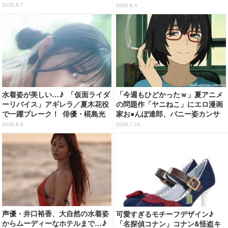
開！「成長した私の姿を楽しんで
ンシャインシティプリンスホテ
2026.8.7
2026.8.4
いただけたら」
ル」コラボ開催
水着姿が美しい…♪ 「仮面ライダ
「今週もひどかったｗ」夏アニメ
ーリバイス」アギレラ／夏木花役
の問題作「ヤニねこ」にエロ漫画
で一躍ブレーク！ 俳優・椛島光
家お●んぽ達郎、バニー姿カンサ
の2nd写真集が予約開始
イねこ登場にゃ！ 第4話の衝撃ラ
2026.8.6
2026.7.24
ストに「ヤバいをどんどん更新し
てる」【ネタバレあり反応まと
め】
声優・井口裕香、大自然の水着姿
可愛すぎるモチーフデザイン♪
からムーディーなホテルまで…♪
「名探偵コナン」コナン&怪盗キ