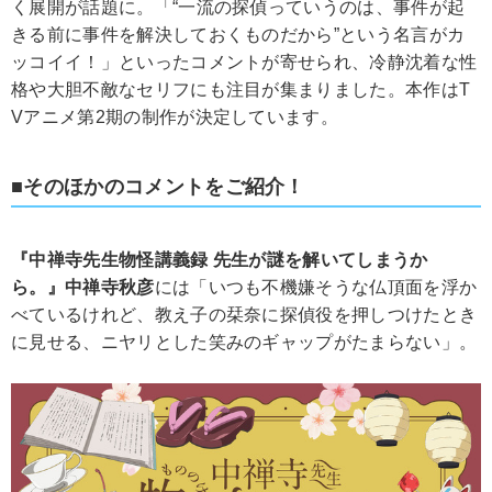
く展開が話題に。「“一流の探偵っていうのは、事件が起
きる前に事件を解決しておくものだから”という名言がカ
ッコイイ！」といったコメントが寄せられ、冷静沈着な性
格や大胆不敵なセリフにも注目が集まりました。本作はT
Vアニメ第2期の制作が決定しています。
■そのほかのコメントをご紹介！
『中禅寺先生物怪講義録 先生が謎を解いてしまうか
ら。』中禅寺秋彦
には「いつも不機嫌そうな仏頂面を浮か
べているけれど、教え子の栞奈に探偵役を押しつけたとき
に見せる、ニヤリとした笑みのギャップがたまらない」。