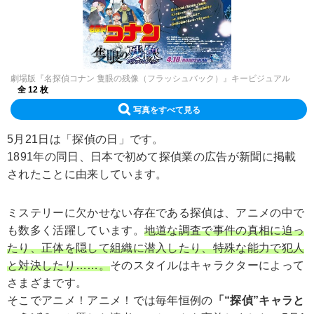
劇場版『名探偵コナン 隻眼の残像（フラッシュバック）』キービジュアル
全 12 枚
写真をすべて見る
5月21日は「探偵の日」です。
1891年の同日、日本で初めて探偵業の広告が新聞に掲載
されたことに由来しています。
ミステリーに欠かせない存在である探偵は、アニメの中で
も数多く活躍しています。
地道な調査で事件の真相に迫っ
たり、正体を隠して組織に潜入したり、特殊な能力で犯人
と対決したり……。
そのスタイルはキャラクターによって
さまざまです。
そこでアニメ！アニメ！では毎年恒例の
「“探偵”キャラと