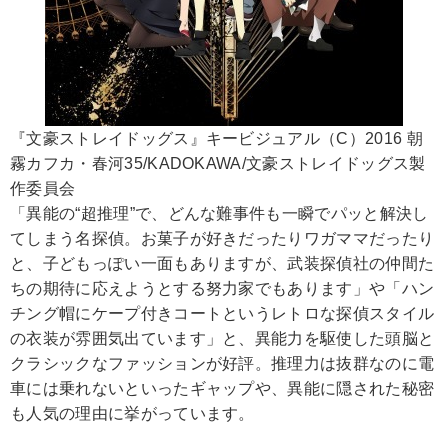
『文豪ストレイドッグス』キービジュアル（C）2016 朝
霧カフカ・春河35/KADOKAWA/文豪ストレイドッグス製
作委員会
「異能の“超推理”で、どんな難事件も一瞬でパッと解決し
てしまう名探偵。お菓子が好きだったりワガママだったり
と、子どもっぽい一面もありますが、武装探偵社の仲間た
ちの期待に応えようとする努力家でもあります」や「ハン
チング帽にケープ付きコートというレトロな探偵スタイル
の衣装が雰囲気出ています」と、異能力を駆使した頭脳と
クラシックなファッションが好評。推理力は抜群なのに電
車には乗れないといったギャップや、異能に隠された秘密
も人気の理由に挙がっています。