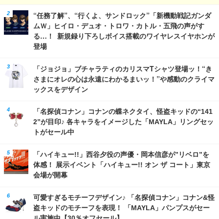
“任務了解”、“行くよ、サンドロック”「新機動戦記ガンダ
ムＷ」ヒイロ・デュオ・トロワ・カトル・五飛の声がす
る…！ 新規録り下ろしボイス搭載のワイヤレスイヤホンが
登場
「ジョジョ」ブチャラティのカリスマTシャツ登場ッ！“き
さまにオレの心は永遠にわかるまいッ！”や感動のクライマ
ックスをデザイン
「名探偵コナン」コナンの蝶ネクタイ、怪盗キッドの“141
2”が目印♪ 各キャラをイメージした「MAYLA」リングセッ
トがセール中
「ハイキュー!!」西谷夕役の声優・岡本信彦が”リベロ”を
体感！ 展示イベント「ハイキュー!! オン ザ コート」東京
会場が開幕
可愛すぎるモチーフデザイン♪ 「名探偵コナン」コナン&怪
盗キッドのモチーフを表現！ 「MAYLA」パンプスがセー
ル実施中【30％オフセール】