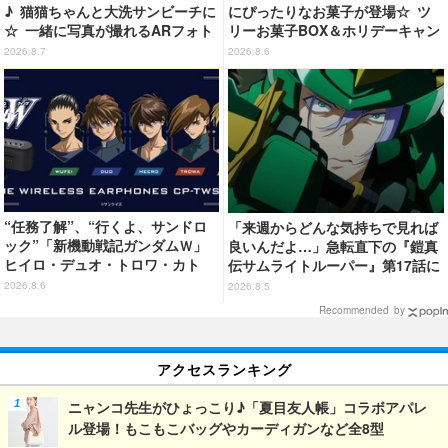
♪ 猫猫ちゃんと大洗サンビーチに
にぴったりなお菓子が登場☆ ツ
☆ 一緒に写真が撮れるARフォト
リーお菓子BOX＆ホリデーキャン
スポット企画「猫猫・壬氏と夏巡
ディ
2026.8.7
2026.8.6
り」開催【茨城県】
“任務了解”、“行くよ、サンドロ
「来週からどんな気持ちで見れば
ック”「新機動戦記ガンダムＷ」
良いんだよ…」急転直下の『鎧真
ヒイロ・デュオ・トロワ・カト
伝サムライトルーパー』第17話に
ル・五飛の声がする…！ 新規録
感情の追いつかない視聴者が続
2026.8.6
2026.8.5
り下ろしボイス搭載のワイヤレス
出…【ネタバレあり反応まとめ】
Recommended by
イヤホンが登場
アクセスランキング
ニャンコ先生がひょっこり♪「夏目友人帳」コラボアパレ
ル登場！もこもこバッグやカーディガンなど全8型