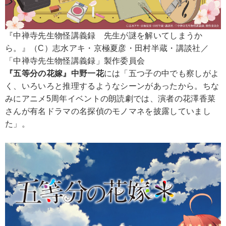
『中禅寺先生物怪講義録 先生が謎を解いてしまうか
ら。』（C）志水アキ・京極夏彦・田村半蔵・講談社／
「中禅寺先生物怪講義録」製作委員会
『五等分の花嫁』中野一花
には「五つ子の中でも察しがよ
く、いろいろと推理するようなシーンがあったから。ちな
みにアニメ5周年イベントの朗読劇では、演者の花澤香菜
さんが有名ドラマの名探偵のモノマネを披露していまし
た」。