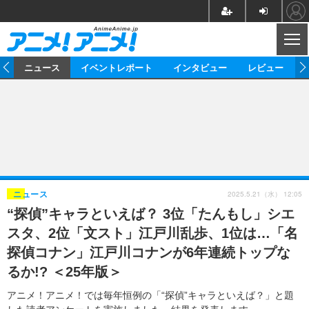
CL
ム
ニュース
イベントレポート
インタビュー
レビュー
ニュース
アニメ
映画/ドラマ
イベントレポート
マンガ
ノベル
アニメ
映画
インタビュー
音楽
声優
ライブ
舞台
スタッフ
声優
レビュー
2025.5.21（水） 12:05
ニュース
“探偵”キャラといえば？ 3位「たんもし」シエ
ゲーム
グッズ
海外イベント
ビジネス
俳優・タレント
アーティスト
アニメ
実写
動画
スタ、2位「文スト」江戸川乱歩、1位は…「名
イベント
海外
ビジネス
書評
イベント
アニメ
映画/ドラマ
連載・コラム
探偵コナン」江戸川コナンが6年連続トップな
るか!? ＜25年版＞
ゲーム
座談会
アニメ！アニメ！TV
ABEMA Cafe
アニメ！アニメ！では毎年恒例の「“探偵”キャラといえば？」と題