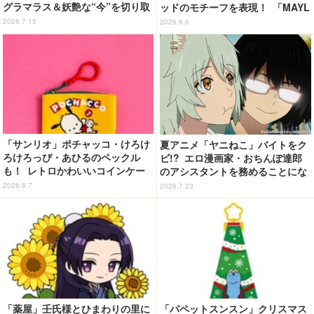
グラマラス＆妖艶な“今”を切り取
ッドのモチーフを表現！ 「MAYL
り！3冊目写真集が発売中
A」パンプスがセール実施中【3
2026.7.15
2026.8.6
0％オフセール】
「サンリオ」ポチャッコ・けろけ
夏アニメ「ヤニねこ」バイトをク
ろけろっぴ・あひるのペックル
ビ!? エロ漫画家・おちんぽ達郎
も！ レトロかわいいコインケー
のアシスタントを務めることにな
ス第2弾がカプセルトイに登場♪
ったヤニねこだが…第4話先行カ
2026.8.7
2026.7.23
ット
「薬屋」壬氏様とひまわりの里に
「パペットスンスン」クリスマス