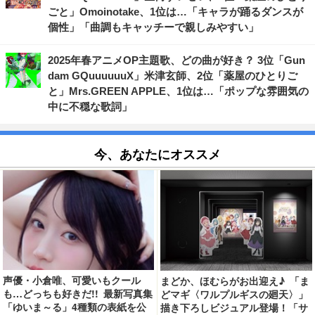
ごと」Omoinotake、1位は…「キャラが踊るダンスが
個性」「曲調もキャッチーで親しみやすい」
2025年春アニメOP主題歌、どの曲が好き？ 3位「Gun
dam GQuuuuuuX」米津玄師、2位「薬屋のひとりご
と」Mrs.GREEN APPLE、1位は…「ポップな雰囲気の
中に不穏な歌詞」
今、あなたにオススメ
声優・小倉唯、可愛いもクール
まどか、ほむらがお出迎え♪ 「ま
も…どっちも好きだ!! 最新写真集
どマギ〈ワルプルギスの廻天〉」
「ゆいま～る」4種類の表紙を公
描き下ろしビジュアル登場！「サ