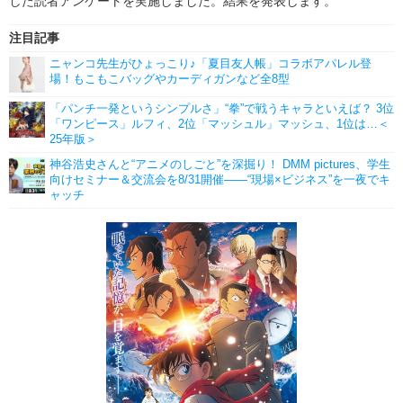
した読者アンケートを実施しました。結果を発表します。
注目記事
ニャンコ先生がひょっこり♪「夏目友人帳」コラボアパレル登
場！もこもこバッグやカーディガンなど全8型
「パンチ一発というシンプルさ」“拳”で戦うキャラといえば？ 3位
「ワンピース」ルフィ、2位「マッシュル」マッシュ、1位は…＜
25年版＞
神谷浩史さんと“アニメのしごと”を深掘り！ DMM pictures、学生
向けセミナー＆交流会を8/31開催――“現場×ビジネス”を一夜でキ
ャッチ