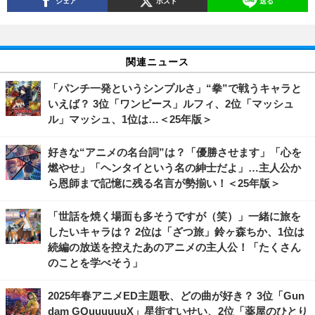
シェア
ポスト
送る
関連ニュース
「パンチ一発というシンプルさ」“拳”で戦うキャラと
いえば？ 3位「ワンピース」ルフィ、2位「マッシュ
ル」マッシュ、1位は…＜25年版＞
好きな“アニメの名台詞”は？「優勝させます」「心を
燃やせ」「ヘンタイという名の紳士だよ」…主人公か
ら恩師まで記憶に残る名言が勢揃い！＜25年版＞
「世話を焼く場面も多そうですが（笑）」一緒に旅を
したいキャラは？ 2位は「ざつ旅」鈴ヶ森ちか、1位は
続編の放送を控えたあのアニメの主人公！「たくさん
のことを学べそう」
2025年春アニメED主題歌、どの曲が好き？ 3位「Gun
dam GQuuuuuuX」星街すいせい、2位「薬屋のひとり