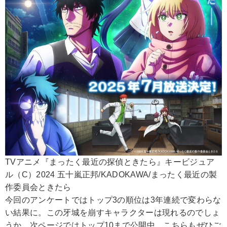
TVアニメ『まったく最近の探偵ときたら』キービジュア
ル（C）2024 五十嵐正邦/KADOKAWA/まったく最近の製
作委員会ときたら
今回のアンケートではトップ3の順位は3年連続で変わらな
い結果に。この牙城を崩すキャラクターは現れるのでしょ
うか。次ページではトップ10まで公開中。こちらもぜひご