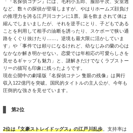
「『名探偵コナン』には、毛利小五郎、服部平次、安室透
など、数々の探偵が登場しますが、やはりホームズ顔負け
の推理力を誇る江戸川コナンに1票。薬を飲まされて体は
縮んでしまいましたが、それを逆手にとり、子どもである
ことを利用して相手の油断を誘ったり、スケボーで狭い通
路をくぐり抜けたり……。逆境も最大限に活かしていま
す」や「事件では頼りになるけれど、幼なじみの蘭の心は
なかなか解き明かせない。恋愛では年相応の可愛らしさを
見せるギャップも魅力」と、謎解きだけでなくラブストー
リーの描写も印象に残ったようです。
現在公開中の劇場版『名探偵コナン 隻眼の残像』は興行
収入122億円を突破。国民的タイトルの主人公が、今年も
圧倒的な強さを見せています。
第2位
2位は『文豪ストレイドッグス』の江戸川乱歩
。支持率は