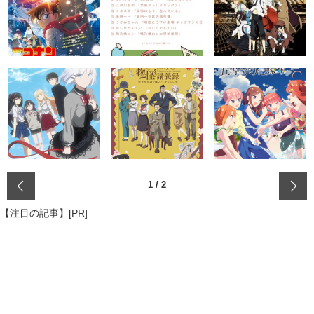
‹
1
/
2
【注目の記事】[PR]