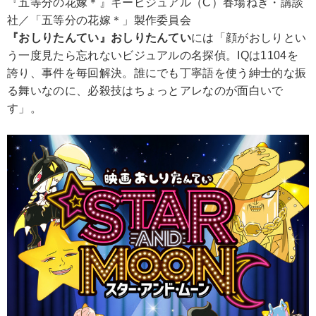
『五等分の花嫁＊』キービジュアル（C）春場ねぎ・講談
社／「五等分の花嫁＊」製作委員会
『おしりたんてい』おしりたんてい
には「顔がおしりとい
う一度見たら忘れないビジュアルの名探偵。IQは1104を
誇り、事件を毎回解決。誰にでも丁寧語を使う紳士的な振
る舞いなのに、必殺技はちょっとアレなのが面白いで
す」。