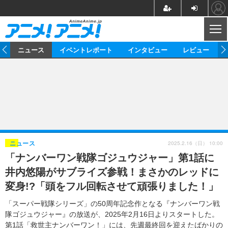
CL
ム
ニュース
イベントレポート
インタビュー
レビュー
ニュース
アニメ
映画/ドラマ
イベントレポート
マンガ
ノベル
アニメ
映画
インタビュー
音楽
声優
ライブ
舞台
スタッフ
声優
レビュー
2025.2.16（日） 10:00
ニュース
「ナンバーワン戦隊ゴジュウジャー」第1話に
ゲーム
グッズ
海外イベント
ビジネス
俳優・タレント
アーティスト
アニメ
実写
動画
井内悠陽がサブライズ参戦！まさかのレッドに
イベント
海外
ビジネス
書評
イベント
アニメ
映画/ドラマ
連載・コラム
変身!?「頭をフル回転させて頑張りました！」
ゲーム
座談会
アニメ！アニメ！TV
ABEMA Cafe
「スーパー戦隊シリーズ」の50周年記念作となる『ナンバーワン戦
隊ゴジュウジャー』の放送が、2025年2月16日よりスタートした。
第1話「救世主ナンバーワン！」には、先週最終回を迎えたばかりの