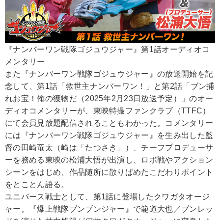
『ナンバーワン戦隊ゴジュウジャー』第1話オーディオコ
メンタリー
また『ナンバーワン戦隊ゴジュウジャー』の放送開始を記
念して、第1話「救世主ナンバーワン！」と第2話「ブン捕
れお宝！俺の獲物だ（2025年2月23日放送予定）」のオー
ディオコメンタリーが、東映特撮ファンクラブ（TTFC）
にて会員見放題配信されることもわかった。コメンタリー
には『ナンバーワン戦隊ゴジュウジャー』を生み出した監
督の田崎竜太（崎は「たつさき」）、チーフプロデューサ
ーを務める東映の松浦大悟が出演し、ロボ戦やアクション
シーンをはじめ、作品随所に散りばめたこだわりポイント
をとことん語る。
ユニバース戦士として、第1話に登場したクワガタオージ
ャー。『爆上戦隊ブンブンジャー』で範道大也／ブンレッ