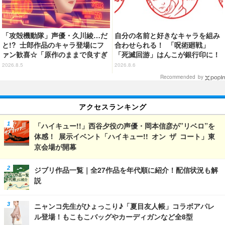
「攻殻機動隊」声優・久川綾…だ
自分の名前と好きなキャラを組み
と!? 士郎作品のキャラ登場にフ
合わせられる！ 「呪術廻戦」
ァン歓喜☆「原作のままで良すぎ
「死滅回游」はんこが銀行印に！
るな」「脳の処理が追いつかない
虎杖悠仁、乙骨憂太ら16キャラ追
2026.8.5
2026.8.6
よお」…第5話【ネタバレあり反
加で全104種
Recommended by
応まとめ】
アクセスランキング
「ハイキュー!!」西谷夕役の声優・岡本信彦が”リベロ”を
体感！ 展示イベント「ハイキュー!! オン ザ コート」東
京会場が開幕
ジブリ作品一覧｜全27作品を年代順に紹介！配信状況も解
説
ニャンコ先生がひょっこり♪「夏目友人帳」コラボアパレ
ル登場！もこもこバッグやカーディガンなど全8型