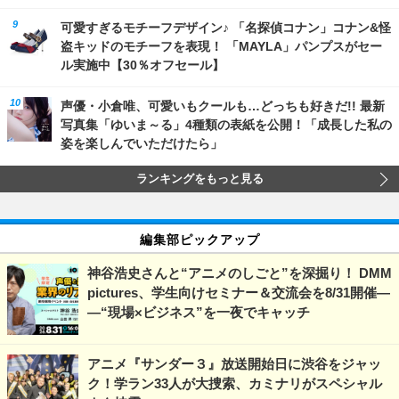
可愛すぎるモチーフデザイン♪ 「名探偵コナン」コナン&怪
盗キッドのモチーフを表現！ 「MAYLA」パンプスがセー
ル実施中【30％オフセール】
声優・小倉唯、可愛いもクールも…どっちも好きだ!! 最新
写真集「ゆいま～る」4種類の表紙を公開！「成長した私の
姿を楽しんでいただけたら」
ランキングをもっと見る
編集部ピックアップ
神谷浩史さんと“アニメのしごと”を深掘り！ DMM
pictures、学生向けセミナー＆交流会を8/31開催―
―“現場×ビジネス”を一夜でキャッチ
アニメ『サンダー３』放送開始日に渋谷をジャッ
ク！学ラン33人が大捜索、カミナリがスペシャル