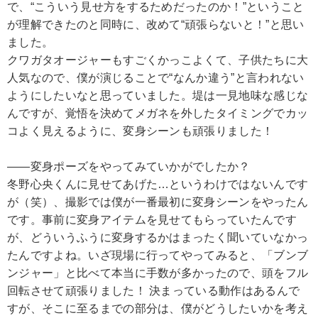
で、“こういう見せ方をするためだったのか！”ということ
が理解できたのと同時に、改めて“頑張らないと！”と思い
ました。
クワガタオージャーもすごくかっこよくて、子供たちに大
人気なので、僕が演じることで“なんか違う”と言われない
ようにしたいなと思っていました。堤は一見地味な感じな
んですが、覚悟を決めてメガネを外したタイミングでカッ
コよく見えるように、変身シーンも頑張りました！
――変身ポーズをやってみていかがでしたか？
冬野心央くんに見せてあげた…というわけではないんです
が（笑）、撮影では僕が一番最初に変身シーンをやったん
です。事前に変身アイテムを見せてもらっていたんです
が、どういうふうに変身するかはまったく聞いていなかっ
たんですよね。いざ現場に行ってやってみると、「ブンブ
ンジャー」と比べて本当に手数が多かったので、頭をフル
回転させて頑張りました！ 決まっている動作はあるんで
すが、そこに至るまでの部分は、僕がどうしたいかを考え