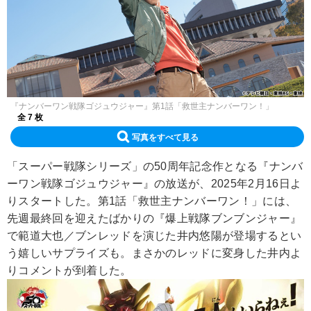
『ナンバーワン戦隊ゴジュウジャー』第1話「救世主ナンバーワン！」
全 7 枚
写真をすべて見る
「スーパー戦隊シリーズ」の50周年記念作となる『ナンバ
ーワン戦隊ゴジュウジャー』の放送が、2025年2月16日よ
りスタートした。第1話「救世主ナンバーワン！」には、
先週最終回を迎えたばかりの『爆上戦隊ブンブンジャー』
で範道大也／ブンレッドを演じた井内悠陽が登場するとい
う嬉しいサプライズも。まさかのレッドに変身した井内よ
りコメントが到着した。