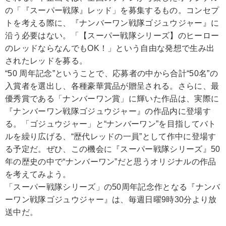
の「『スーパー戦隊』レッド」を募集するもの。コンセプ
トを考える際に、『ナンバーワン戦隊ゴジュウジャー』に
沿う必要はない。「【スーパー戦隊シリーズ】のヒーロー
のレッドならなんでもOK！」という自由な発想で生み出
されたレッドを募る。
“50 周年記念”ということで、応募者の中から合計“50名”の
入賞者を選出し、各種豪華賞品が贈呈される。さらに、最
優秀賞である「ナンバーワン賞」に輝いた作品は、実際に
『ナンバーワン戦隊ゴジュウジャー』の作品内に登場す
る。「ゴジュウジャー」と“ナンバーワン”を目指してバト
ルを繰り広げる、“歴代レッドの一員”として作中に登場す
る予定だ。ぜひ、この機会に『スーパー戦隊シリーズ』50
年の歴史の中で“ナンバーワン”だと思うオリジナルの作品
を考えてみよう。
「スーパー戦隊シリーズ」の50周年記念作となる『ナンバ
ーワン戦隊ゴジュウジャー』は、毎週日曜9時30分より放
送中だ。