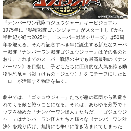
『ナンバーワン戦隊ゴジュウジャー』キービジュアル
1975年に『秘密戦隊ゴレンジャー』がスタートしてから
半世紀が経つ2025年、「スーパー戦隊シリーズ」は50周
年を迎える。そんな記念すべき年に誕生する新たなスーパ
ー戦隊『ナンバーワン戦隊ゴジュウジャー』はその名のと
おり、これまでのスーパー戦隊の中でも最高最強の《ナン
バーワン》を目指し、子どもたちに圧倒的な人気を誇る動
物や恐竜＝《獣（けもの・ジュウ）》をモチーフにしたヒ
ーローが活躍する物語を描く。
劇中では、「ゴジュウジャー」たちが悪の軍団から派遣さ
れてくる敵と戦うことになる。それは、あらゆる分野でト
ップを極めた「ナンバーワン怪人」たちだ。「ゴジュウジ
ャー」はナンバーワン怪人たちと様々な《ナンバーワン対
決》を繰り広げ、無情にも争いに巻き込まれてしまった