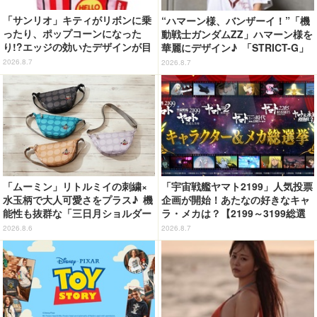
「サンリオ」キティがリボンに乗
“ハマーン様、バンザーイ！”「機
ったり、ポップコーンになった
動戦士ガンダムZZ」ハマーン様を
り!?エッジの効いたデザインが目
華麗にデザイン♪ 「STRICT-G」
を引く♪ トートバッグやポーチが
Tシャツなどミニコレクション登
2026.8.7
2026.8.7
登場
場
「ムーミン」リトルミイの刺繍×
「宇宙戦艦ヤマト2199」人気投票
水玉柄で大人可愛さをプラス♪ 機
企画が開始！あたなの好きなキャ
能性も抜群な「三日月ショルダー
ラ・メカは？【2199～3199総選
バッグ」が新登場
挙】
2026.8.6
2026.8.7