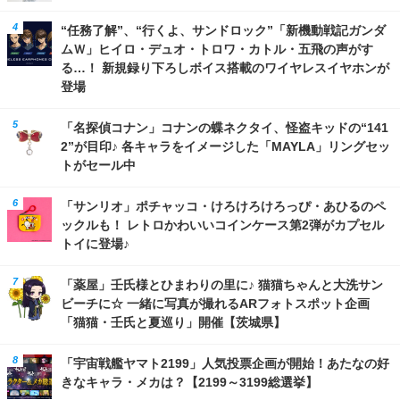
“任務了解”、“行くよ、サンドロック”「新機動戦記ガンダ
ムＷ」ヒイロ・デュオ・トロワ・カトル・五飛の声がす
る…！ 新規録り下ろしボイス搭載のワイヤレスイヤホンが
登場
「名探偵コナン」コナンの蝶ネクタイ、怪盗キッドの“141
2”が目印♪ 各キャラをイメージした「MAYLA」リングセッ
トがセール中
「サンリオ」ポチャッコ・けろけろけろっぴ・あひるのペ
ックルも！ レトロかわいいコインケース第2弾がカプセル
トイに登場♪
「薬屋」壬氏様とひまわりの里に♪ 猫猫ちゃんと大洗サン
ビーチに☆ 一緒に写真が撮れるARフォトスポット企画
「猫猫・壬氏と夏巡り」開催【茨城県】
「宇宙戦艦ヤマト2199」人気投票企画が開始！あたなの好
きなキャラ・メカは？【2199～3199総選挙】