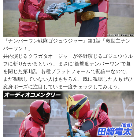
『ナンバーワン戦隊ゴジュウジャー』第1話「救世主ナン
バーワン！」
井内演じるクワガタオージャーが冬野演じるゴジュウウル
フに斬りかかるという、まさに“衝撃度ナンバーワン”で幕
を閉じた第1話。各種プラットフォームで配信中なので、
まだ視聴していない人はもちろん、既に視聴した人もぜひ
変身ポーズに注目していま一度チェックしてみよう。