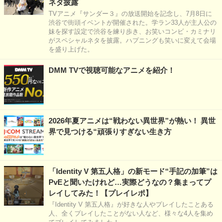
ネタ披露
TVアニメ『サンダー３』の放送開始を記念し、7月8日に
渋谷で街頭イベントが開催された。学ラン33人が主人公の
妹を探す設定で渋谷を練り歩き、お笑いコンビ・カミナリ
がスペシャルネタを披露。ハプニングも笑いに変えて会場
を盛り上げた。
DMM TVで視聴可能なアニメを紹介！
2026年夏アニメは“戦わない異世界”が熱い！ 異世
界で見つける“頑張りすぎない生き方
「Identity V 第五人格」の新モード“手記の加筆”は
PvEと聞いたけれど…実際どうなの？集まってプ
レイしてみた！【プレイレポ】
『Identity V 第五人格』が好きな人やプレイしたことある
人、全くプレイしたことがない人など、様々な4人を集め