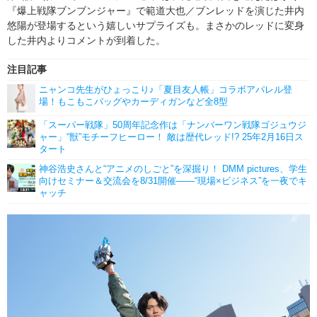
『爆上戦隊ブンブンジャー』で範道大也／ブンレッドを演じた井内
悠陽が登場するという嬉しいサプライズも。まさかのレッドに変身
した井内よりコメントが到着した。
注目記事
ニャンコ先生がひょっこり♪「夏目友人帳」コラボアパレル登
場！もこもこバッグやカーディガンなど全8型
「スーパー戦隊」50周年記念作は「ナンバーワン戦隊ゴジュウジ
ャー」“獣”モチーフヒーロー！ 敵は歴代レッド!? 25年2月16日ス
タート
神谷浩史さんと“アニメのしごと”を深掘り！ DMM pictures、学生
向けセミナー＆交流会を8/31開催――“現場×ビジネス”を一夜でキ
ャッチ