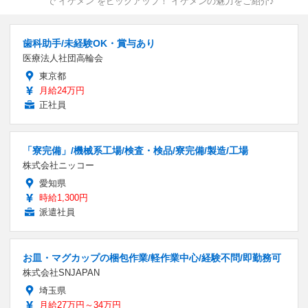
で“イケメン”をピックアップ！ イケメンの魅力をご紹介♪
歯科助手/未経験OK・賞与あり
医療法人社団高輪会
東京都
月給24万円
正社員
「寮完備」/機械系工場/検査・検品/寮完備/製造/工場
株式会社ニッコー
愛知県
時給1,300円
派遣社員
お皿・マグカップの梱包作業/軽作業中心/経験不問/即勤務可
株式会社SNJAPAN
埼玉県
月給27万円～34万円