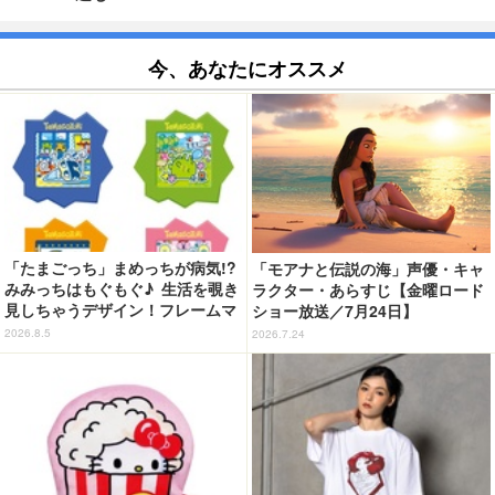
今、あなたにオススメ
「たまごっち」まめっちが病気!?
「モアナと伝説の海」声優・キャ
みみっちはもぐもぐ♪ 生活を覗き
ラクター・あらすじ【金曜ロード
見しちゃうデザイン！フレームマ
ショー放送／7月24日】
グネット「ぴたっとフレーム」登
2026.8.5
2026.7.24
場☆