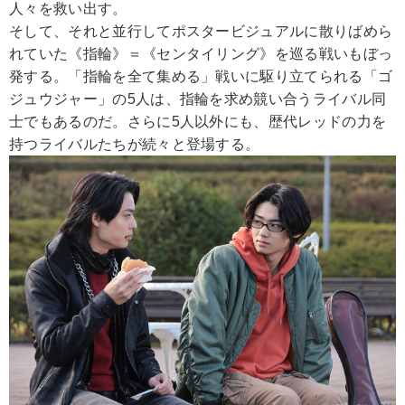
人々を救い出す。
そして、それと並行してポスタービジュアルに散りばめら
れていた《指輪》＝《センタイリング》を巡る戦いもぼっ
発する。「指輪を全て集める」戦いに駆り立てられる「ゴ
ジュウジャー」の5人は、指輪を求め競い合うライバル同
士でもあるのだ。さらに5人以外にも、歴代レッドの力を
持つライバルたちが続々と登場する。