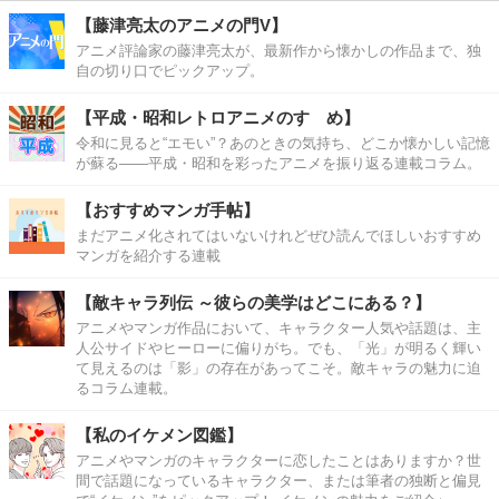
【藤津亮太のアニメの門V】
アニメ評論家の藤津亮太が、最新作から懐かしの作品まで、独
自の切り口でピックアップ。
【平成・昭和レトロアニメのすゝめ】
令和に見ると“エモい”？あのときの気持ち、どこか懐かしい記憶
が蘇る――平成・昭和を彩ったアニメを振り返る連載コラム。
【おすすめマンガ手帖】
まだアニメ化されてはいないけれどぜひ読んでほしいおすすめ
マンガを紹介する連載
【敵キャラ列伝 ～彼らの美学はどこにある？】
アニメやマンガ作品において、キャラクター人気や話題は、主
人公サイドやヒーローに偏りがち。でも、「光」が明るく輝い
て見えるのは「影」の存在があってこそ。敵キャラの魅力に迫
るコラム連載。
【私のイケメン図鑑】
アニメやマンガのキャラクターに恋したことはありますか？世
間で話題になっているキャラクター、または筆者の独断と偏見