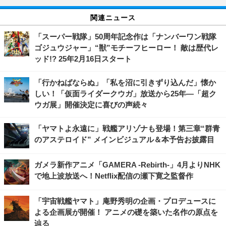
関連ニュース
「スーパー戦隊」50周年記念作は「ナンバーワン戦隊
ゴジュウジャー」“獣”モチーフヒーロー！ 敵は歴代レ
ッド!? 25年2月16日スタート
「行かねばならぬ」「私を沼に引きずり込んだ」懐か
しい！「仮面ライダークウガ」放送から25年―「超ク
ウガ展」開催決定に喜びの声続々
「ヤマトよ永遠に」戦艦アリゾナも登場！第三章“群青
のアステロイド” メインビジュアル＆本予告お披露目
ガメラ新作アニメ「GAMERA -Rebirth-」4月よりNHK
で地上波放送へ！Netflix配信の瀬下寛之監督作
「宇宙戦艦ヤマト」庵野秀明の企画・プロデュースに
よる企画展が開催！ アニメの礎を築いた名作の原点を
辿る