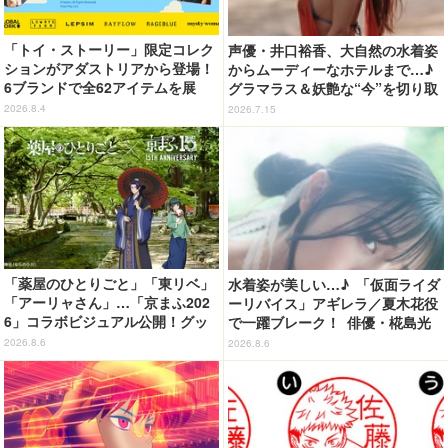
「トイ・ストーリー」限定コレク
声優・井口裕香、大自然の水着姿
ションがアダストリアから登場！
からムーディーなホテルまで…♪
6ブランドで全62アイテムを展
グラマラス＆妖艶な“今”を切り取
開 店舗で購入するとオリジナル
り！3冊目写真集が発売中
2026.8.4
2026.7.15
マグネットをプレゼント☆
「薬屋のひとりごと」「東リベ」
水着姿が美しい…♪ 「仮面ライダ
「アーリャさん」…「京まふ202
ーリバイス」アギレラ／夏木花役
6」コラボビジュアル公開！グッ
で一躍ブレーク！ 俳優・椛島光
ズなどの最新情報も
の2nd写真集が予約開始
2026.8.6
2026.8.6