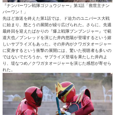
『ナンバーワン戦隊ゴジュウジャー』第1話「救世主ナン
バーワン！」
先ほど放送を終えた第1話では、ド迫力のユニバース大戦
に始まり、怒とうの展開が繰り広げられた。さらに、先週
最終回を迎えたばかりの『爆上戦隊ブンブンジャー』で範
道大也／ブンレッドを演じた井内悠陽が登場するという嬉
しいサプライズもあった。その井内がクワガタオージャー
に変身するという衝撃の展開には、驚いた視聴者も多いの
ではないでだろうか。サプライズ登場を果たした井内よ
り、堤なつめ／クワガタオージャーを演じた感想が寄せら
れた。