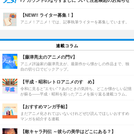
rアカウントのなりすましについて注意喚起のお知らせ
【NEW!! ライター募集！】
アニメ！アニメ！では、記事執筆ライターを募集しています。
連載コラム
【藤津亮太のアニメの門V】
アニメ評論家の藤津亮太が、最新作から懐かしの作品まで、独
自の切り口でピックアップ。
【平成・昭和レトロアニメのすゝめ】
令和に見ると“エモい”？あのときの気持ち、どこか懐かしい記憶
が蘇る――平成・昭和を彩ったアニメを振り返る連載コラム。
【おすすめマンガ手帖】
まだアニメ化されてはいないけれどぜひ読んでほしいおすすめ
マンガを紹介する連載
【敵キャラ列伝 ～彼らの美学はどこにある？】