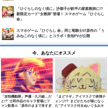
「ひぐらしのなく頃に」沙都子が鉄平の家庭教師に!?
新限定カード“女教師”登場！ スマホゲーム「ひぐらし
命」
スマホゲーム「ひぐらし 命」同じ竜騎士07原作の「う
みねこのなく頃に」とコラボ！告知PVが公開
今、あなたにオススメ
「攻殻機動隊」声優・久川綾…だ
「まどマギ」アイマスクで表情チ
と!? 士郎作品のキャラ登場にフ
ェンジ!? まどかたちが猫になっ
ァン歓喜☆「原作のままで良すぎ
た“アイマスク付きぬいぐるみキ