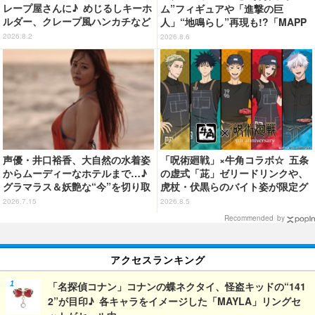
レープ屋さんに♪ めじるしキーホ
ム”フィギュアや「進撃の巨
ルダー、クレープ風ハンカチなど
人」“地鳴らし”再現も!?「MAPP
限定グッズ＆コラボクレープが登
A EXPO 15th Anniversary」展
2026.8.2
2026.8.6
場
示内容を公開
声優・井口裕香、大自然の水着姿
「呪術廻戦」×牛角コラボ☆ 五条
からムーディーなホテルまで…♪
の虚式「茈」ゼリードリンクや、
グラマラス＆妖艶な“今”を切り取
虎杖・伏黒らのバイト姿が限定グ
り！3冊目写真集が発売中
ッズに【8月26日～】
2026.7.15
2026.8.5
Recommended by
アクセスランキング
「名探偵コナン」コナンの蝶ネクタイ、怪盗キッドの“141
2”が目印♪ 各キャラをイメージした「MAYLA」リングセ