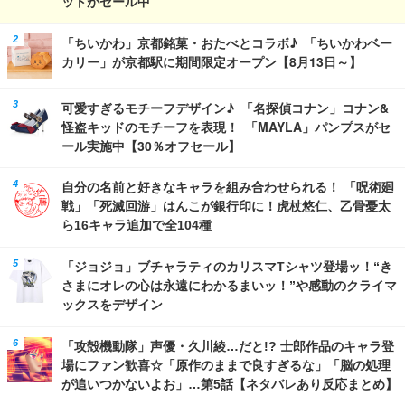
ットがセール中
「ちいかわ」京都銘菓・おたべとコラボ♪ 「ちいかわベー
カリー」が京都駅に期間限定オープン【8月13日～】
可愛すぎるモチーフデザイン♪ 「名探偵コナン」コナン&
怪盗キッドのモチーフを表現！ 「MAYLA」パンプスがセ
ール実施中【30％オフセール】
自分の名前と好きなキャラを組み合わせられる！ 「呪術廻
戦」「死滅回游」はんこが銀行印に！虎杖悠仁、乙骨憂太
ら16キャラ追加で全104種
「ジョジョ」ブチャラティのカリスマTシャツ登場ッ！“き
さまにオレの心は永遠にわかるまいッ！”や感動のクライマ
ックスをデザイン
「攻殻機動隊」声優・久川綾…だと!? 士郎作品のキャラ登
場にファン歓喜☆「原作のままで良すぎるな」「脳の処理
が追いつかないよお」…第5話【ネタバレあり反応まとめ】