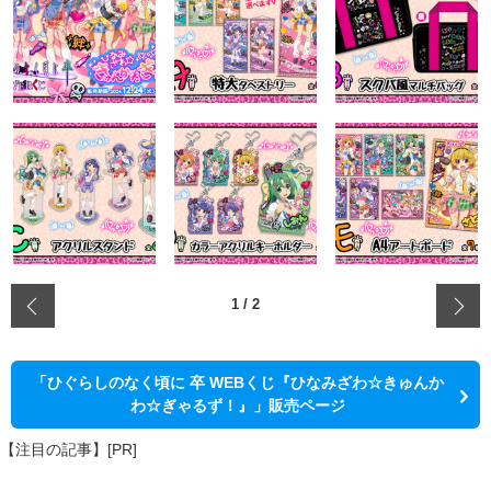
‹
1
/
2
「ひぐらしのなく頃に 卒 WEBくじ『ひなみざわ☆きゅんか
わ☆ぎゃるず！』」販売ページ
【注目の記事】[PR]