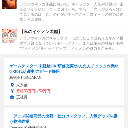
アニメやマンガ作品において、キャラクター人気や話題は、主
人公サイドやヒーローに偏りがち。でも、「光」が明るく輝い
て見えるのは「影」の存在があってこそ。敵キャラの魅力に迫
るコラム連載。
【私のイケメン図鑑】
アニメやマンガのキャラクターに恋したことはありますか？世
間で話題になっているキャラクター、または筆者の独断と偏見
で“イケメン”をピックアップ！ イケメンの魅力をご紹介♪
ゲームテスター/未経験OK/研修充実/かんたんチェック作業/2
0~30代活躍中/スピード採用
株式会社SNJAPAN
東京都
月給35万円～50万円
正社員
「アニメ関連商品の出荷・仕分けスタッフ」人気グッズを扱
う物流作業
Courage Path株式会社