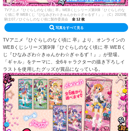
TVアニメ『ひぐらしのなく頃に 卒』WEBくじシリーズ第9弾「ひぐらしのな
く頃に 卒 WEBくじ『ひなみざわ☆きゅんかわ☆ぎゃるず！』」（C）2020竜
騎士07／ひぐらしのなく頃に製作委員会
全 12 枚
写真をすべて見る
TVアニメ『ひぐらしのなく頃に 卒』より、オンラインの
WEBくじシリーズ第9弾「ひぐらしのなく頃に 卒 WEBく
じ『ひなみざわ☆きゅんかわ☆ぎゃるず！』」が登場。
「ギャル」をテーマに、全6キャラクターの描き下ろしイ
ラストを使用したグッズが賞品になっている。