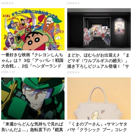
るな」「脳の処理が追いつかない
ーホルダー”が登場
2026.8.5
2026.8.5
よお」…第5話【ネタバレあり反
応まとめ】
一番好きな映画『クレヨンしんち
まどか、ほむらがお出迎え♪ 「ま
ゃん』は？ 3位「アッパレ！戦国
どマギ〈ワルプルギスの廻天〉」
大合戦」、2位「ヘンダーランド
描き下ろしビジュアル登場！「サ
の大冒険」、1位は…？【『映画
ンシャインシティプリンスホテ
2026.7.31
2026.8.4
クレヨンしんちゃん 奇々怪々！
ル」コラボ開催
オラの妖怪バケ～ション』公開記
念】
「来週からどんな気持ちで見れば
「くまのプーさん」×サマンサタ
良いんだよ…」急転直下の『鎧真
バサ「クラシック プー」コレク