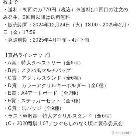
枚まで
・送料：初回のみ770円（税込）※送料は1回目の注文の
み発生。2回目以降は送料無料
・販売期間：2024年12月24日（火）18:00～2025年2月7
日（金）17:59
・発送時期：2025年4月中旬～4月下旬
【賞品ラインナップ】
・A賞：特大タペストリー（全6種）
・B賞：スクバ風マルチバッグ
・C賞：アクリルスタンド（全6種）
・D賞：カラーアクリルキーホルダー（全6種）
・E賞：A4アートボード （全7種）
・F賞：ステッカーセット（全6種）
・G賞：缶バッジ（全9種）
・ラストWIN賞：特大アクリルスタンド（全6種）
（C）2020竜騎士07／ひぐらしのなく頃に製作委員会
《hidegomi》