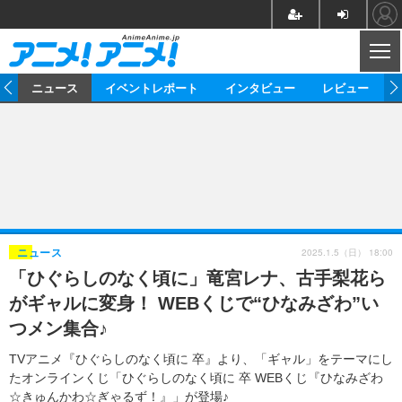
CL
ム
ニュース
イベントレポート
インタビュー
レビュー
ニュース
アニメ
映画/ドラマ
イベントレポート
マンガ
ノベル
アニメ
映画
インタビュー
音楽
声優
ライブ
舞台
スタッフ
声優
レビュー
2025.1.5（日） 18:00
ニュース
「ひぐらしのなく頃に」竜宮レナ、古手梨花ら
ゲーム
グッズ
海外イベント
ビジネス
俳優・タレント
アーティスト
アニメ
実写
動画
がギャルに変身！ WEBくじで“ひなみざわ”い
イベント
海外
ビジネス
書評
イベント
アニメ
映画/ドラマ
連載・コラム
つメン集合♪
ゲーム
座談会
アニメ！アニメ！TV
ABEMA Cafe
TVアニメ『ひぐらしのなく頃に 卒』より、「ギャル」をテーマにし
たオンラインくじ「ひぐらしのなく頃に 卒 WEBくじ『ひなみざわ
☆きゅんかわ☆ぎゃるず！』」が登場♪