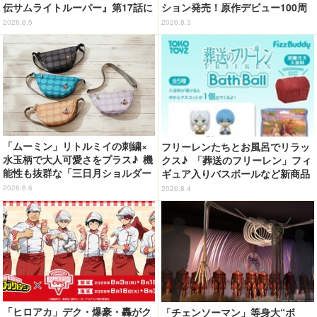
伝サムライトルーパー』第17話に
ション発売！原作デビュー100周
感情の追いつかない視聴者が続
年記念でハンドバッグや財布など
2026.8.5
2026.8.3
出…【ネタバレあり反応まとめ】
全6種が登場
「ムーミン」リトルミイの刺繍×
フリーレンたちとお風呂でリラッ
水玉柄で大人可愛さをプラス♪ 機
クス♪ 「葬送のフリーレン」フィ
能性も抜群な「三日月ショルダー
ギュア入りバスボールなど新商品
バッグ」が新登場
が登場！ ミミックに食べられた
2026.8.6
2026.8.4
フリーレンも
「ヒロアカ」デク・爆豪・轟がク
「チェンソーマン」等身大“ボ