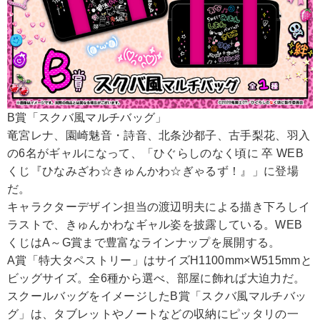
B賞「スクバ風マルチバッグ」
竜宮レナ、園崎魅音・詩音、北条沙都子、古手梨花、羽入
の6名がギャルになって、「ひぐらしのなく頃に 卒 WEB
くじ『ひなみざわ☆きゅんかわ☆ぎゃるず！』」に登場
だ。
キャラクターデザイン担当の渡辺明夫による描き下ろしイ
ラストで、きゅんかわなギャル姿を披露している。WEB
くじはA～G賞まで豊富なラインナップを展開する。
A賞「特大タペストリー」はサイズH1100mm×W515mmと
ビッグサイズ。全6種から選べ、部屋に飾れば大迫力だ。
スクールバッグをイメージしたB賞「スクバ風マルチバッ
グ」は、タブレットやノートなどの収納にピッタリの一