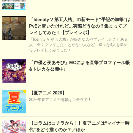
「Identity V 第五人格」の新モード“手記の加筆”は
PvEと聞いたけれど…実際どうなの？集まってプ
レイしてみた！【プレイレポ】
『Identity V 第五人格』が好きな人やプレイしたことある
人、全くプレイしたことがない人など、様々な4人を集め
てプレイしてみました！
「声優と夜あそび」MCによる直筆プロフィール帳
&トレカを公開中♪
【夏アニメ 2026】
2026年春アニメの情報はコチラで！
【コラムはコチラから！】夏アニメは“マイナー時
代”をどう描くのか？／ほか