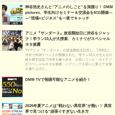
神谷浩史さんと“アニメのしごと”を深掘り！ DMM
pictures、学生向けセミナー＆交流会を8/31開催―
―“現場×ビジネス”を一夜でキャッチ
アニメ『サンダー３』放送開始日に渋谷をジャッ
ク！学ラン33人が大捜索、カミナリがスペシャル
ネタ披露
TVアニメ『サンダー３』の放送開始を記念し、7月8日に
渋谷で街頭イベントが開催された。学ラン33人が主人公の
妹を探す設定で渋谷を練り歩き、お笑いコンビ・カミナリ
がスペシャルネタを披露。ハプニングも笑いに変えて会場
を盛り上げた。
DMM TVで視聴可能なアニメを紹介！
2026年夏アニメは“戦わない異世界”が熱い！ 異世
界で見つける“頑張りすぎない生き方