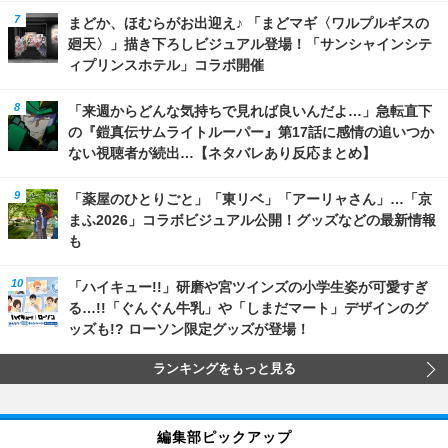
まどか、ほむらがお出迎え♪ 「まどマギ〈ワルプルギスの
廻天〉」描き下ろしビジュアル登場！「サンシャインシテ
ィプリンスホテル」コラボ開催
「来週からどんな気持ちで見れば良いんだよ…」急転直下
の『鎧真伝サムライトルーパー』第17話に感情の追いつか
ない視聴者が続出…【ネタバレあり反応まとめ】
「薬屋のひとりごと」「東リベ」「アーリャさん」…「京
まふ2026」コラボビジュアル公開！グッズなどの最新情報
も
「ハイキュー!!」研磨や宮ツインズの小学生姿が可愛すぎ
る…!!「ぐんぐん牛乳」や「しまだマート」デザインのグ
ッズも!? ローソン限定グッズが登場！
ランキングをもっと見る
編集部ピックアップ