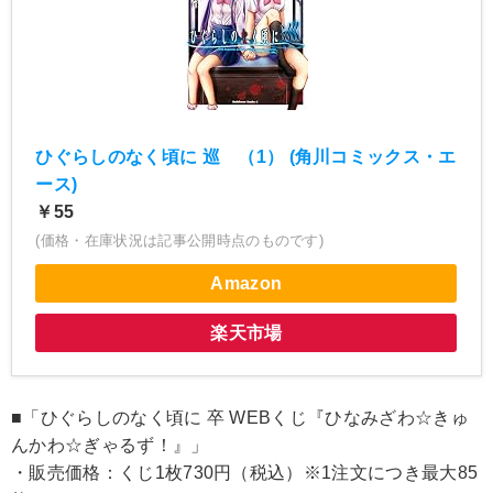
ひぐらしのなく頃に 巡 （1） (角川コミックス・エ
ース)
￥55
(価格・在庫状況は記事公開時点のものです)
Amazon
楽天市場
■「ひぐらしのなく頃に 卒 WEBくじ『ひなみざわ☆きゅ
んかわ☆ぎゃるず！』」
・販売価格：くじ1枚730円（税込）※1注文につき最大85