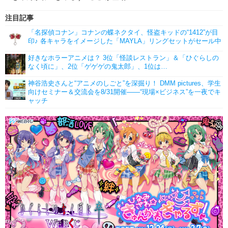
注目記事
「名探偵コナン」コナンの蝶ネクタイ、怪盗キッドの“1412”が目
印♪ 各キャラをイメージした「MAYLA」リングセットがセール中
好きなホラーアニメは？ 3位「怪談レストラン」＆「ひぐらしの
なく頃に」、2位「ゲゲゲの鬼太郎」、1位は…
神谷浩史さんと“アニメのしごと”を深掘り！ DMM pictures、学生
向けセミナー＆交流会を8/31開催――“現場×ビジネス”を一夜でキ
ャッチ