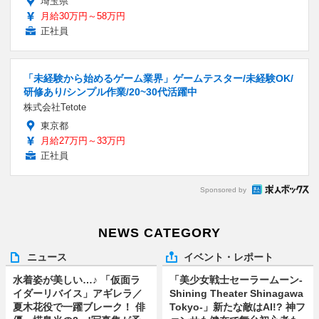
埼玉県
月給30万円～58万円
正社員
「未経験から始めるゲーム業界」ゲームテスター/未経験OK/
研修あり/シンプル作業/20~30代活躍中
株式会社Tetote
東京都
月給27万円～33万円
正社員
Sponsored by
NEWS CATEGORY
ニュース
イベント・レポート
水着姿が美しい…♪ 「仮面ラ
「美少女戦士セーラームーン-
イダーリバイス」アギレラ／
Shining Theater Shinagawa
夏木花役で一躍ブレーク！ 俳
Tokyo-」新たな敵はAI!? 神フ