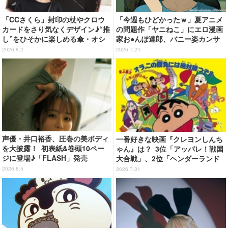
「CCさくら」封印の杖やクロウ
「今週もひどかったｗ」夏アニメ
カードをさり気なくデザイン♪“推
の問題作「ヤニねこ」にエロ漫画
し”をひそかに楽しめる傘・オシ
家お●んぽ達郎、バニー姿カンサ
ブレラが登場
イねこ登場にゃ！ 第4話の衝撃ラ
2026.8.2
2026.7.24
ストに「ヤバいをどんどん更新し
てる」【ネタバレあり反応まと
め】
声優・井口裕香、圧巻の美ボディ
一番好きな映画『クレヨンしんち
を大披露！ 初表紙&巻頭10ペー
ゃん』は？ 3位「アッパレ！戦国
ジに登場♪「FLASH」発売
大合戦」、2位「ヘンダーランド
の大冒険」、1位は…？【『映画
2026.8.5
2026.7.31
クレヨンしんちゃん 奇々怪々！
オラの妖怪バケ～ション』公開記
念】