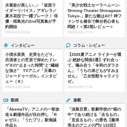
水着姿が美しい…♪ 「仮面ラ
「美少女戦士セーラームーン-
イダーリバイス」アギレラ／
Shining Theater Shinagawa
夏木花役で一躍ブレーク！ 俳
Tokyo-」新たな敵はAI!? 神フ
優・椛島光の2nd写真集が予
ァンサも健在で舞台初心者も
約開始
悶絶！＜第2期レビュー＞
2026.8.6(木) 20:30
2026.8.6(木) 17:15
インタビュー
コラム・レビュー
小清水亜美 史実をたどり、
【2026夏アニメ ライターが選
共演者との芝居で深めたドレ
ぶ 絶妙な関係3選】ずれ合っ
ゲネの“止まった時間”と“繊細
て、噛み合う「令和のダラさ
な強さ” TVアニメ「天幕の
ん」「うちの弟どもがすみま
ジャードゥーガル」インタビ
せん」「乙女怪獣キャラメリ
ュー（８）
ゼ」
2026.8.3(月) 18:00
2026.8.6(木) 17:50
動画
連載
「AbemaTV」アニメの一挙放
「淡島百景」歌劇学校の“箱の
送＆劇場作品が目白押し 「R
中”であり続ける「去るもの」
e:ゼロ」「うたプリ」新海誠
「見送るもの」の景色【藤津
作品も
亮太のアニメの門V 132回】