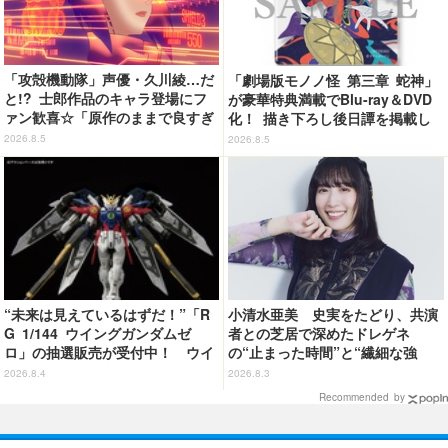
「攻殻機動隊」声優・久川綾…だ
「劇場版モノノ怪 第三章 蛇神」
と!? 士郎作品のキャラ登場にフ
が豪華特典満載でBlu-ray＆DVD
ァン歓喜☆「原作のままで良すぎ
化！ 描き下ろし後日譚を掲載し
るな」「脳の処理が追いつかない
たブックレットなど
2026.8.5
2026.8.5
よお」…第5話【ネタバレあり反
応まとめ】
“未来は見えているはずだ！”「R
小清水亜美 史実をたどり、共演
G 1/144 ウイングガンダムゼ
者との芝居で深めたドレゲネ
ロ」の抽選販売が受付中！ ウイ
の“止まった時間”と“繊細な強
ングバインダーにRGならではの
さ” TVアニメ「天幕のジャード
2026.8.4
2026.8.3
ギミックを搭載
ゥーガル」インタビュー（９）
Recommended by