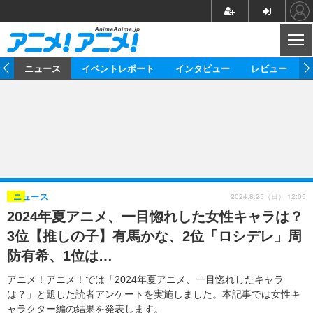
CL
ム
ニュース
イベントレポート
インタビュー
レビュー
ニュース
アニメ
映画/ドラマ
イベントレポート
マンガ
ノベル
アニメ
映画
インタビュー
音楽
声優
ライブ
舞台
スタッフ
声優
レビュー
2024.8.25（日） 12:05
ニュース
2024年夏アニメ、一目惚れした女性キャラは？
ゲーム
グッズ
海外イベント
ビジネス
俳優・タレント
アーティスト
アニメ
実写
動画
3位【推しの子】有馬かな、2位「ロシデレ」周
イベント
海外
ビジネス
書評
イベント
アニメ
映画/ドラマ
連載・コラム
防有希、1位は…
ゲーム
座談会
アニメ！アニメ！TV
ABEMA Cafe
アニメ！アニメ！では「2024年夏アニメ、一目惚れしたキャラ
は？」と題した読者アンケートを実施しました。本記事では女性キ
ャラクター編の結果を発表します。