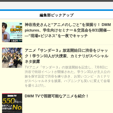
編集部ピックアップ
神谷浩史さんと“アニメのしごと”を深掘り！ DMM
pictures、学生向けセミナー＆交流会を8/31開催―
―“現場×ビジネス”を一夜でキャッチ
アニメ『サンダー３』放送開始日に渋谷をジャッ
ク！学ラン33人が大捜索、カミナリがスペシャル
ネタ披露
TVアニメ『サンダー３』の放送開始を記念し、7月8日に
渋谷で街頭イベントが開催された。学ラン33人が主人公の
妹を探す設定で渋谷を練り歩き、お笑いコンビ・カミナリ
がスペシャルネタを披露。ハプニングも笑いに変えて会場
を盛り上げた。
DMM TVで視聴可能なアニメを紹介！