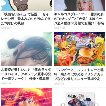
「映画ちいかわ」で話題！ セイ
ギャルコスプレイヤー・霜月めあ
レーン役・鈴木みのりが歩んでき
の“かわいさ”と“色気”─320ペー
た“歌姫”の軌跡
ジ超＆動画50分超でお届け！特装
合本版のデジタル写真集が登場
2026.8.4
2026.7.31
水着姿が美しい…♪ 「仮面ライダ
「ワンピース」ルフィやローと乾
ーリバイス」アギレラ／夏木花役
杯！焼きそばや光るドリンクカッ
で一躍ブレーク！ 俳優・椛島光
プなどお祭りメニュー登場☆あ
の2nd写真集が予約開始
の“麦わら帽子”もグッズ化!? 【U
2026.8.6
2026.8.2
SJ「ワンピース・プレミア・サマ
ー」が開幕】