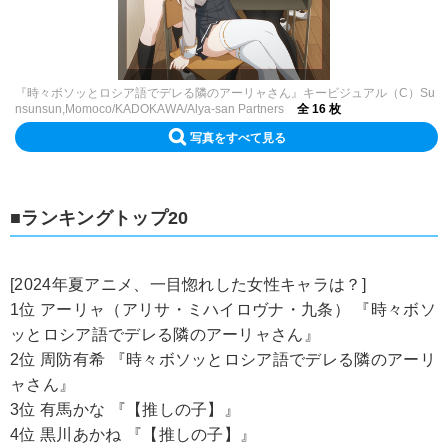
『時々ボソッとロシア語でデレる隣のアーリャさん』キービジュアル（C）Su
nsunsun,Momoco/KADOKAWA/Alya-san Partners
全 16 枚
写真をすべて見る
■ランキングトップ20
[2024年夏アニメ、一目惚れした女性キャラは？]
1位 アーリャ（アリサ・ミハイロヴナ・九条） 『時々ボソ
ッとロシア語でデレる隣のアーリャさん』
2位 周防有希 『時々ボソッとロシア語でデレる隣のアーリ
ャさん』
3位 有馬かな 『【推しの子】』
4位 黒川あかね 『【推しの子】』