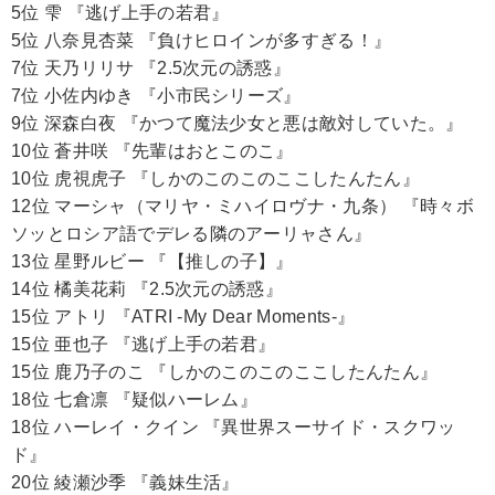
5位 雫 『逃げ上手の若君』
5位 八奈見杏菜 『負けヒロインが多すぎる！』
7位 天乃リリサ 『2.5次元の誘惑』
7位 小佐内ゆき 『小市民シリーズ』
9位 深森白夜 『かつて魔法少女と悪は敵対していた。』
10位 蒼井咲 『先輩はおとこのこ』
10位 虎視虎子 『しかのこのこのここしたんたん』
12位 マーシャ（マリヤ・ミハイロヴナ・九条） 『時々ボ
ソッとロシア語でデレる隣のアーリャさん』
13位 星野ルビー 『【推しの子】』
14位 橘美花莉 『2.5次元の誘惑』
15位 アトリ 『ATRI -My Dear Moments-』
15位 亜也子 『逃げ上手の若君』
15位 鹿乃子のこ 『しかのこのこのここしたんたん』
18位 七倉凛 『疑似ハーレム』
18位 ハーレイ・クイン 『異世界スーサイド・スクワッ
ド』
20位 綾瀬沙季 『義妹生活』