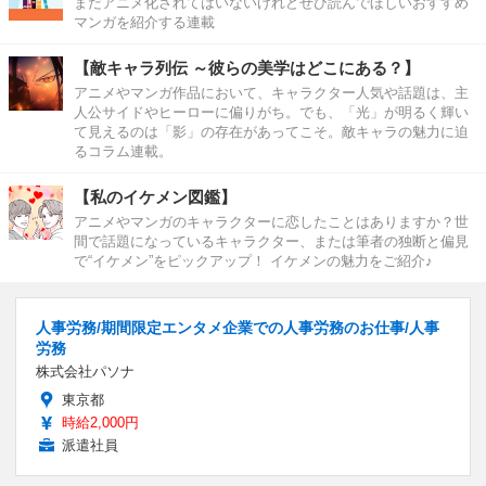
まだアニメ化されてはいないけれどぜひ読んでほしいおすすめ
マンガを紹介する連載
【敵キャラ列伝 ～彼らの美学はどこにある？】
アニメやマンガ作品において、キャラクター人気や話題は、主
人公サイドやヒーローに偏りがち。でも、「光」が明るく輝い
て見えるのは「影」の存在があってこそ。敵キャラの魅力に迫
るコラム連載。
【私のイケメン図鑑】
アニメやマンガのキャラクターに恋したことはありますか？世
間で話題になっているキャラクター、または筆者の独断と偏見
で“イケメン”をピックアップ！ イケメンの魅力をご紹介♪
人事労務/期間限定エンタメ企業での人事労務のお仕事/人事
労務
株式会社パソナ
東京都
時給2,000円
派遣社員