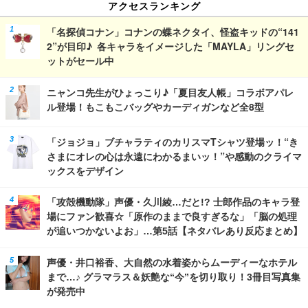
アクセスランキング
「名探偵コナン」コナンの蝶ネクタイ、怪盗キッドの“141
2”が目印♪ 各キャラをイメージした「MAYLA」リングセ
ットがセール中
ニャンコ先生がひょっこり♪「夏目友人帳」コラボアパレ
ル登場！もこもこバッグやカーディガンなど全8型
「ジョジョ」ブチャラティのカリスマTシャツ登場ッ！“き
さまにオレの心は永遠にわかるまいッ！”や感動のクライマ
ックスをデザイン
「攻殻機動隊」声優・久川綾…だと!? 士郎作品のキャラ登
場にファン歓喜☆「原作のままで良すぎるな」「脳の処理
が追いつかないよお」…第5話【ネタバレあり反応まとめ】
声優・井口裕香、大自然の水着姿からムーディーなホテル
まで…♪ グラマラス＆妖艶な“今”を切り取り！3冊目写真集
が発売中