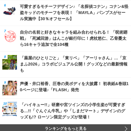
可愛すぎるモチーフデザイン♪ 「名探偵コナン」コナン&怪
盗キッドのモチーフを表現！ 「MAYLA」パンプスがセー
ル実施中【30％オフセール】
自分の名前と好きなキャラを組み合わせられる！ 「呪術廻
戦」「死滅回游」はんこが銀行印に！虎杖悠仁、乙骨憂太
ら16キャラ追加で全104種
「薬屋のひとりごと」「東リベ」「アーリャさん」…「京
まふ2026」コラボビジュアル公開！グッズなどの最新情報
も
声優・井口裕香、圧巻の美ボディを大披露！ 初表紙&巻頭1
0ページに登場♪「FLASH」発売
「ハイキュー!!」研磨や宮ツインズの小学生姿が可愛すぎ
る…!!「ぐんぐん牛乳」や「しまだマート」デザインのグ
ッズも!? ローソン限定グッズが登場！
ランキングをもっと見る