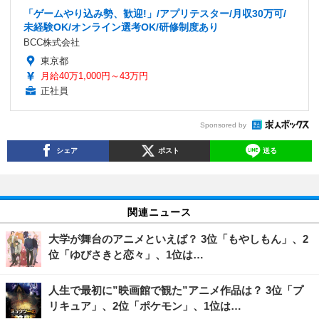
「ゲームやり込み勢、歓迎!」/アプリテスター/月収30万可/
未経験OK/オンライン選考OK/研修制度あり
BCC株式会社
東京都
月給40万1,000円～43万円
正社員
Sponsored by
シェア
ポスト
送る
関連ニュース
大学が舞台のアニメといえば？ 3位「もやしもん」、2
位「ゆびさきと恋々」、1位は…
人生で最初に”映画館で観た”アニメ作品は？ 3位「プ
リキュア」、2位「ポケモン」、1位は…