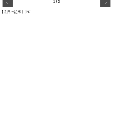
‹
1
/
3
【注目の記事】[PR]