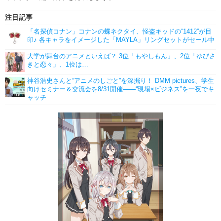
注目記事
「名探偵コナン」コナンの蝶ネクタイ、怪盗キッドの“1412”が目
印♪ 各キャラをイメージした「MAYLA」リングセットがセール中
大学が舞台のアニメといえば？ 3位「もやしもん」、2位「ゆびさ
きと恋々」、1位は…
神谷浩史さんと“アニメのしごと”を深掘り！ DMM pictures、学生
向けセミナー＆交流会を8/31開催――“現場×ビジネス”を一夜でキ
ャッチ