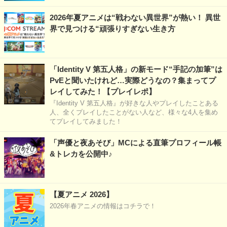
2026年夏アニメは“戦わない異世界”が熱い！ 異世
界で見つける“頑張りすぎない生き方
「Identity V 第五人格」の新モード“手記の加筆”は
PvEと聞いたけれど…実際どうなの？集まってプ
レイしてみた！【プレイレポ】
『Identity V 第五人格』が好きな人やプレイしたことある
人、全くプレイしたことがない人など、様々な4人を集め
てプレイしてみました！
「声優と夜あそび」MCによる直筆プロフィール帳
&トレカを公開中♪
【夏アニメ 2026】
2026年春アニメの情報はコチラで！