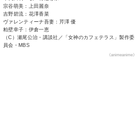
宗谷萌美：上田麗奈
吉野碧流：花澤香菜
ヴァレンティーナ吾妻：芹澤 優
粕壁幸子：伊倉一恵
（C）瀬尾公治・講談社／「女神のカフェテラス」製作委
員会・MBS
《animeanime》