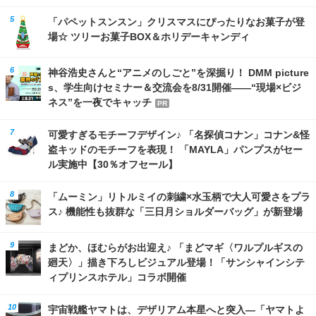
「パペットスンスン」クリスマスにぴったりなお菓子が登
場☆ ツリーお菓子BOX＆ホリデーキャンディ
神谷浩史さんと“アニメのしごと”を深掘り！ DMM picture
s、学生向けセミナー＆交流会を8/31開催――“現場×ビジ
ネス”を一夜でキャッチ
PR
可愛すぎるモチーフデザイン♪ 「名探偵コナン」コナン&怪
盗キッドのモチーフを表現！ 「MAYLA」パンプスがセー
ル実施中【30％オフセール】
「ムーミン」リトルミイの刺繍×水玉柄で大人可愛さをプラ
ス♪ 機能性も抜群な「三日月ショルダーバッグ」が新登場
まどか、ほむらがお出迎え♪ 「まどマギ〈ワルプルギスの
廻天〉」描き下ろしビジュアル登場！「サンシャインシテ
ィプリンスホテル」コラボ開催
宇宙戦艦ヤマトは、デザリアム本星へと突入―「ヤマトよ