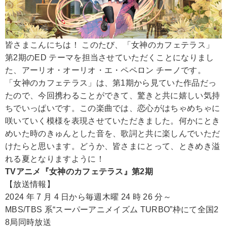
皆さまこんにちは！ このたび、「女神のカフェテラス」
第2期のED テーマを担当させていただくことになりまし
た、アーリオ・オーリオ・エ・ペペロン チーノです。
「女神のカフェテラス」は、第1期から見ていた作品だっ
たので、今回携わることができて、驚きと共に嬉しい気持
ちでいっぱいです。この楽曲では、恋心がはちゃめちゃに
咲いていく模様を表現させていただきました。何かにとき
めいた時のきゅんとした音を、歌詞と共に楽しんでいただ
けたらと思います。どうか、皆さまにとって、ときめき溢
れる夏となりますように！
TVアニメ『女神のカフェテラス』第2期
【放送情報】
2024 年 7 月 4 日から毎週木曜 24 時 26 分～
MBS/TBS 系“スーパーアニメイズム TURBO”枠にて全国2
8局同時放送