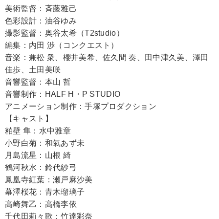
美術監督：斉藤雅己
色彩設計：油谷ゆみ
撮影監督：奥谷太希（T2studio）
編集：内田 渉（コンクエスト）
音楽：兼松 衆、櫻井美希、佐久間 奏、田中津久美、澤田
佳歩、土田美咲
音響監督：本山 哲
音響制作：HALF H・P STUDIO
アニメーション制作：手塚プロダクション
【キャスト】
粕壁 隼：水中雅章
小野白菊：和氣あず未
月島流星：山根 綺
鶴河秋水：鈴代紗弓
鳳凰寺紅葉：瀬戸麻沙美
幕澤桜花：青木瑠璃子
高崎舞乙：高橋李依
千代田莉々歌：竹達彩奈