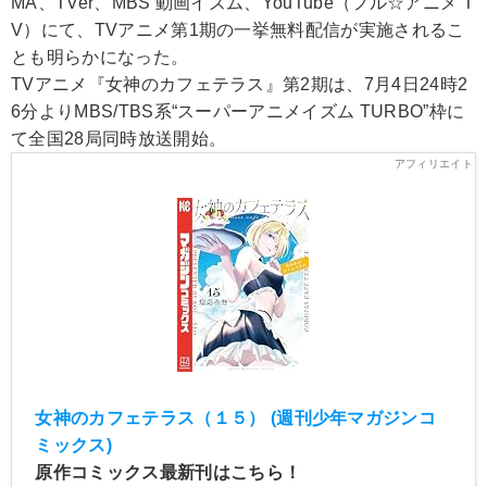
MA、TVer、MBS 動画イズム、YouTube（フル☆アニメ T
V）にて、TVアニメ第1期の一挙無料配信が実施されるこ
とも明らかになった。
TVアニメ『女神のカフェテラス』第2期は、7月4日24時2
6分よりMBS/TBS系“スーパーアニメイズム TURBO”枠に
て全国28局同時放送開始。
女神のカフェテラス（１５） (週刊少年マガジンコ
ミックス)
原作コミックス最新刊はこちら！