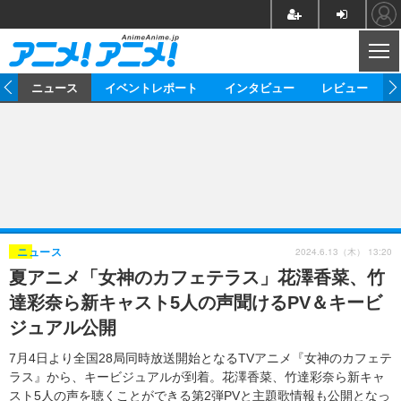
CL
ム
ニュース
イベントレポート
インタビュー
レビュー
ニュース
アニメ
映画/ドラマ
イベントレポート
マンガ
ノベル
アニメ
映画
インタビュー
音楽
声優
ライブ
舞台
スタッフ
声優
レビュー
2024.6.13（木） 13:20
ニュース
夏アニメ「女神のカフェテラス」花澤香菜、竹
ゲーム
グッズ
海外イベント
ビジネス
俳優・タレント
アーティスト
アニメ
実写
動画
達彩奈ら新キャスト5人の声聞けるPV＆キービ
イベント
海外
ビジネス
書評
イベント
アニメ
映画/ドラマ
連載・コラム
ジュアル公開
ゲーム
座談会
アニメ！アニメ！TV
ABEMA Cafe
7月4日より全国28局同時放送開始となるTVアニメ『女神のカフェテ
ラス』から、キービジュアルが到着。花澤香菜、竹達彩奈ら新キャ
スト5人の声を聴くことができる第2弾PVと主題歌情報も公開となっ