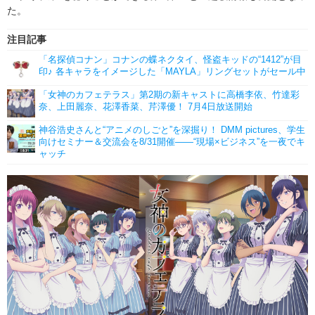
た。
注目記事
「名探偵コナン」コナンの蝶ネクタイ、怪盗キッドの“1412”が目
印♪ 各キャラをイメージした「MAYLA」リングセットがセール中
「女神のカフェテラス」第2期の新キャストに高橋李依、竹達彩
奈、上田麗奈、花澤香菜、芹澤優！ 7月4日放送開始
神谷浩史さんと“アニメのしごと”を深掘り！ DMM pictures、学生
向けセミナー＆交流会を8/31開催――“現場×ビジネス”を一夜でキ
ャッチ