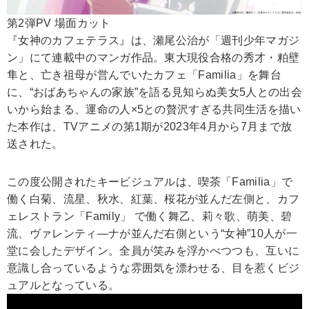
第2弾PV 場面カット
『女神のカフェテラス』は、瀬尾公治が「週刊少年マガジ
ン」にて連載中のマンガ作品。東大現役合格の秀才・粕壁
隼と、亡き祖母が営んでいたカフェ「Familia」を舞台
に、“おばあちゃんの家族”を語る見知らぬ美女5人との出会
いから始まる、運命の人×5との贅沢すぎる共同生活を描い
た本作は、TVアニメの第1期が2023年4月から7月まで放
送された。
この度公開されたキービジュアルは、喫茶「Familia」で
働く白菊、流星、秋水、紅葉、桜花が並んだ左側と、カフ
ェレストラン「Family」 で働く舞乙、莉々歌、萌美、碧
流、ヴァレンティ―ナが並んだ右側という“女神”10人が一
堂に会したデザイン。全員が笑みを浮かべつつも、互いに
意識し合っているような雰囲気を漂わせる、目を惹くビジ
ュアルとなっている。