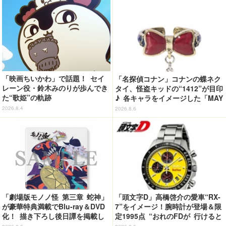
「映画ちいかわ」で話題！ セイ
「名探偵コナン」コナンの蝶ネク
レーン役・鈴木みのりが歩んでき
タイ、怪盗キッドの“1412”が目印
た“歌姫”の軌跡
♪ 各キャラをイメージした「MAY
LA」リングセットがセール中
2026.8.4
2026.8.6
「劇場版モノノ怪 第三章 蛇神」
「頭文字D」高橋啓介の愛車“RX-
が豪華特典満載でBlu-ray＆DVD
7”をイメージ！腕時計が登場＆限
化！ 描き下ろし後日譚を掲載し
定1995点 “おれのFDが 行けると
たブックレットなど
教えてくれてる…!!”