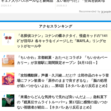
ギュア入りバスボールなど新商品
互い若かった」「空気を読める
が登場！ ミミックに食べられた
嫁」「嫁が3人になりそうなフラ
2026.8.4
2026.8.3
フリーレンも
グ」【第6話ネタバレあり反応ま
Recommended by
とめ】
アクセスランキング
「名探偵コナン」コナンの蝶ネクタイ、怪盗キッドの“141
2”が目印♪ 各キャラをイメージした「MAYLA」リングセ
ットがセール中
「ちいかわ」京都銘菓・おたべとコラボ♪ 「ちいかわベー
カリー」が京都駅に期間限定オープン【8月13日～】
「攻殻機動隊」声優・久川綾…だと!? 士郎作品のキャラ登
場にファン歓喜☆「原作のままで良すぎるな」「脳の処理
が追いつかないよお」…第5話【ネタバレあり反応まとめ】
「来週からどんな気持ちで見れば良いんだよ…」急転直下
の『鎧真伝サムライトルーパー』第17話に感情の追いつか
ない視聴者が続出…【ネタバレあり反応まとめ】