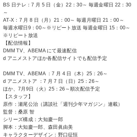
BS 日テレ：7 月 5 日（金）22：30～ 毎週金曜日 22：30
～
AT-X：7 月 8 日（月）21：00～ 毎週月曜日 21：00～
毎週水曜日9：00～※リピート放送 毎週金曜日 15：00～
※リピート放送
【配信情報】
DMM TV、ABEMA にて最速配信
d アニメストアほか各配信サイトでも配信予定
DMM TV、ABEMA ：7 月 4 日（木）25：26～
d アニメストア ：7 月 7 日（日）25：26～
ほか、7月9日（火）25：26～順次配信予定
【スタッフ】
原作：瀬尾公治（講談社「週刊少年マガジン」連載）
監督：桑原 智
シリーズ構成：大知慶一郎
脚本：大知慶一郎、森田眞由美
キャラクターデザイン：野口征恒