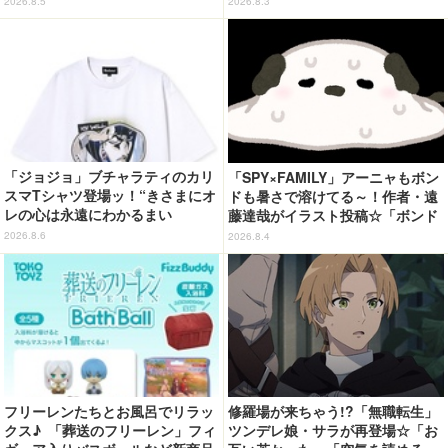
2026.8.5
2026.8.3
「ジョジョ」ブチャラティのカリ
「SPY×FAMILY」アーニャもボン
スマTシャツ登場ッ！“きさまにオ
ドも暑さで溶けてる～！作者・遠
レの心は永遠にわかるまい
藤達哉がイラスト投稿☆「ボンド
ッ！”や感動のクライマックスを
の原型がw無くなってる」と話題
2026.8.6
2026.8.4
デザイン
フリーレンたちとお風呂でリラッ
修羅場が来ちゃう!?「無職転生」
クス♪ 「葬送のフリーレン」フィ
ツンデレ娘・サラが再登場☆「お