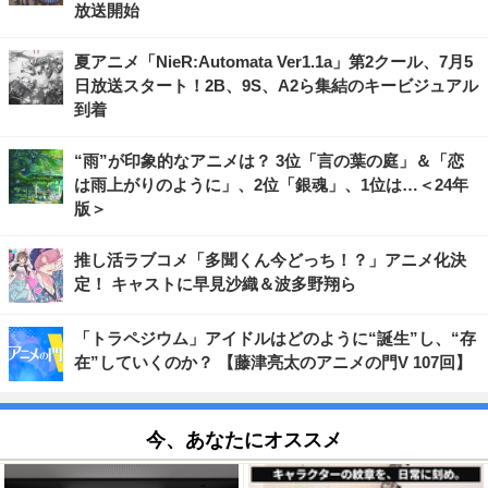
放送開始
夏アニメ「NieR:Automata Ver1.1a」第2クール、7月5
日放送スタート！2B、9S、A2ら集結のキービジュアル
到着
“雨”が印象的なアニメは？ 3位「言の葉の庭」＆「恋
は雨上がりのように」、2位「銀魂」、1位は…＜24年
版＞
推し活ラブコメ「多聞くん今どっち！？」アニメ化決
定！ キャストに早見沙織＆波多野翔ら
「トラペジウム」アイドルはどのように“誕生”し、“存
在”していくのか？ 【藤津亮太のアニメの門V 107回】
今、あなたにオススメ