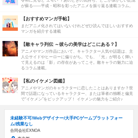
令和に見ると“エモい”？あのときの気持ち、どこか懐かしい記憶
が蘇る――平成・昭和を彩ったアニメを振り返る連載コラム。
【おすすめマンガ手帖】
まだアニメ化されてはいないけれどぜひ読んでほしいおすすめ
マンガを紹介する連載
【敵キャラ列伝 ～彼らの美学はどこにある？】
アニメやマンガ作品において、キャラクター人気や話題は、主
人公サイドやヒーローに偏りがち。でも、「光」が明るく輝い
て見えるのは「影」の存在があってこそ。敵キャラの魅力に迫
るコラム連載。
【私のイケメン図鑑】
アニメやマンガのキャラクターに恋したことはありますか？世
間で話題になっているキャラクター、または筆者の独断と偏見
で“イケメン”をピックアップ！ イケメンの魅力をご紹介♪
未経験不可/Webデザイナー/大手PCゲームプラットフォー
ム/残業なし
合同会社EXNOA