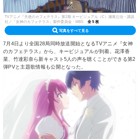
TVアニメ『天使のカフェテラス』第2期 キービジュアル（C）瀬尾公治・講談
社／「女神のカフェテラス」製作委員会・MBS
全 5 枚
写真をすべて見る
7月4日より全国28局同時放送開始となるTVアニメ『女神
のカフェテラス』から、キービジュアルが到着。花澤香
菜、竹達彩奈ら新キャスト5人の声を聴くことができる第2
弾PVと主題歌情報も公開となった。