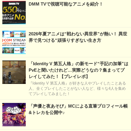
DMM TVで視聴可能なアニメを紹介！
2026年夏アニメは“戦わない異世界”が熱い！ 異世
界で見つける“頑張りすぎない生き方
「Identity V 第五人格」の新モード“手記の加筆”は
PvEと聞いたけれど…実際どうなの？集まってプ
レイしてみた！【プレイレポ】
『Identity V 第五人格』が好きな人やプレイしたことある
人、全くプレイしたことがない人など、様々な4人を集め
てプレイしてみました！
「声優と夜あそび」MCによる直筆プロフィール帳
&トレカを公開中♪