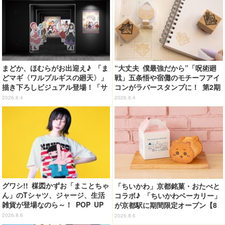
まどか、ほむらがお出迎え♪ 「ま
“大丈夫 僕最強だから”「呪術廻
どマギ〈ワルプルギスの廻天〉」
戦」五条悟や宿儺のモチーフアイ
描き下ろしビジュアル登場！「サ
コンがラバースタンプに！ 第2期
ンシャインシティプリンスホテ
「渋谷事変」グッズ登場
2026.8.4
2026.8.4
ル」コラボ開催
グワシ!! 楳図かずお「まことちゃ
「ちいかわ」京都銘菓・おたべと
ん」のTシャツ、ジャージ、生活
コラボ♪ 「ちいかわベーカリー」
雑貨が登場なのら～！ POP UP
が京都駅に期間限定オープン【8
STORE in 墓場の画廊開催【8月
月13日～】
2026.8.6
2026.8.6
20日～】