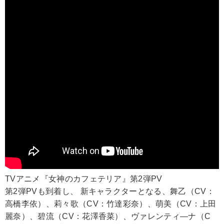
TVアニメ『女神のカフェテリア』第2弾PV
第2弾PVも到着し、 新キャラクターとなる、舞乙（CV：
高橋李依）、莉々歌（CV：竹達彩奈）、萌美（CV：上田
麗奈）、碧流（CV：花澤香菜）、ヴァレンティ―ナ（C