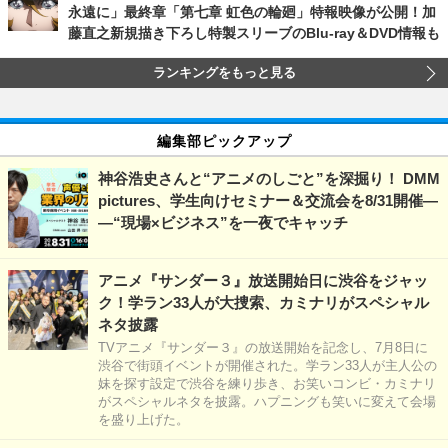
永遠に」最終章「第七章 虹色の輪廻」特報映像が公開！加
藤直之新規描き下ろし特製スリーブのBlu-ray＆DVD情報も
ランキングをもっと見る
編集部ピックアップ
神谷浩史さんと“アニメのしごと”を深掘り！ DMM
pictures、学生向けセミナー＆交流会を8/31開催―
―“現場×ビジネス”を一夜でキャッチ
アニメ『サンダー３』放送開始日に渋谷をジャッ
ク！学ラン33人が大捜索、カミナリがスペシャル
ネタ披露
TVアニメ『サンダー３』の放送開始を記念し、7月8日に
渋谷で街頭イベントが開催された。学ラン33人が主人公の
妹を探す設定で渋谷を練り歩き、お笑いコンビ・カミナリ
がスペシャルネタを披露。ハプニングも笑いに変えて会場
を盛り上げた。