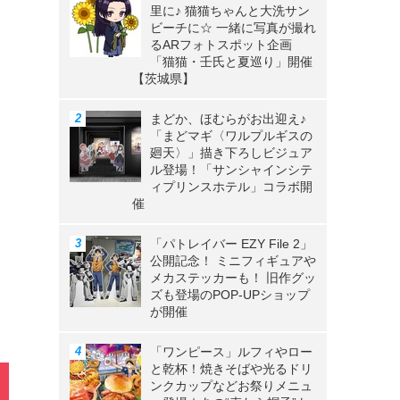
里に♪ 猫猫ちゃんと大洗サン
ビーチに☆ 一緒に写真が撮れ
るARフォトスポット企画
「猫猫・壬氏と夏巡り」開催
【茨城県】
まどか、ほむらがお出迎え♪
「まどマギ〈ワルプルギスの
廻天〉」描き下ろしビジュア
ル登場！「サンシャインシテ
ィプリンスホテル」コラボ開
催
「パトレイバー EZY File 2」
公開記念！ ミニフィギュアや
メカステッカーも！ 旧作グッ
ズも登場のPOP-UPショップ
が開催
「ワンピース」ルフィやロー
と乾杯！焼きそばや光るドリ
ンクカップなどお祭りメニュ