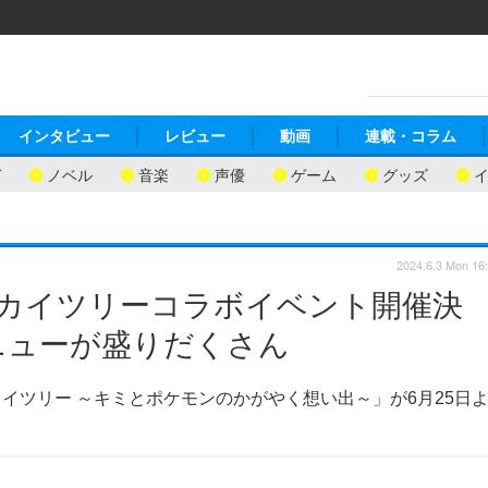
インタビュー
レビュー
動画
連載・コラム
ガ
ノベル
音楽
声優
ゲーム
グッズ
2024.6.3 Mon 16
スカイツリーコラボイベント開催決
ニューが盛りだくさん
イツリー ～キミとポケモンのかがやく想い出～」が6月25日