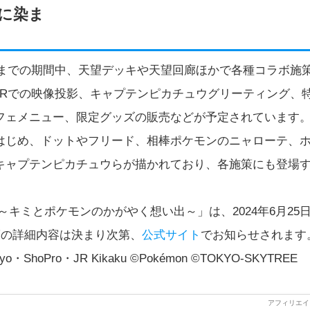
に染ま
火）までの期間中、天望デッキや天望回廊ほかで各種コラボ施
EATERでの映像投影、キャプテンピカチュウグリーティング、
フェメニュー、限定グッズの販売などが予定されています
はじめ、ドットやフリード、相棒ポケモンのニャローテ、
キャプテンピカチュウらが描かれており、各施策にも登場
キミとポケモンのかがやく想い出～」は、2024年6月25
策の詳細内容は決まり次第、
公式サイト
でお知らせされます
kyo・ShoPro・JR Kikaku ©Pokémon ©TOKYO-SKYTREE