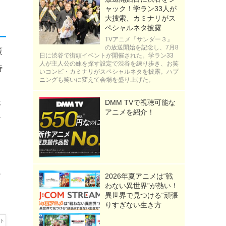
ャック！学ラン33人が
大捜索、カミナリがス
ペシャルネタ披露
TVアニメ『サンダー３』
の放送開始を記念し、7月8
策
日に渋谷で街頭イベントが開催された。学ラン33
人が主人公の妹を探す設定で渋谷を練り歩き、お笑
特
いコンビ・カミナリがスペシャルネタを披露。ハプ
ニングも笑いに変えて会場を盛り上げた。
。
ホ
DMM TVで視聴可能な
アニメを紹介！
す
日
。
2026年夏アニメは“戦
わない異世界”が熱い！
異世界で見つける“頑張
りすぎない生き方