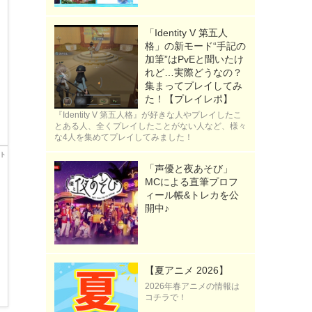
「Identity V 第五人
格」の新モード“手記の
加筆”はPvEと聞いたけ
れど…実際どうなの？
集まってプレイしてみ
た！【プレイレポ】
『Identity V 第五人格』が好きな人やプレイしたこ
とある人、全くプレイしたことがない人など、様々
な4人を集めてプレイしてみました！
「声優と夜あそび」
MCによる直筆プロフ
ィール帳&トレカを公
開中♪
【夏アニメ 2026】
2026年春アニメの情報は
コチラで！