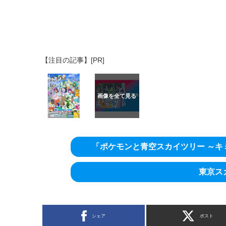
【注目の記事】[PR]
「ポケモンと青空スカイツリー ～
東京ス
シェア
ポスト