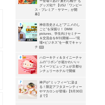
ー登場☆あの“麦わら帽子”も
グッズ化!? 【USJ「ワンピー
ス・プレミア・サマー」が開
幕】
神谷浩史さんと“アニメのし
ごと”を深掘り！ DMM
pictures、学生向けセミナー
＆交流会を8/31開催――“現
場×ビジネス”を一夜でキャッ
チ
PR
ハローキティ＆タイニーチャ
ムの“リボン”が超かわいい♪
スイーツビュッフェが京都セ
ンチュリーホテルで開催
神戸が“ミッフィー”に染ま
る！限定アフタヌーンティー
やマカロンが登場♪【9月30日
まで】