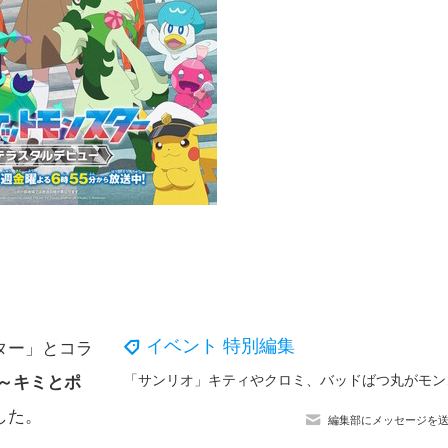
イベント 特別編集
ター」とコラ
「サンリオ」キティや
～キミとポ
した。
編集部にメッセージを