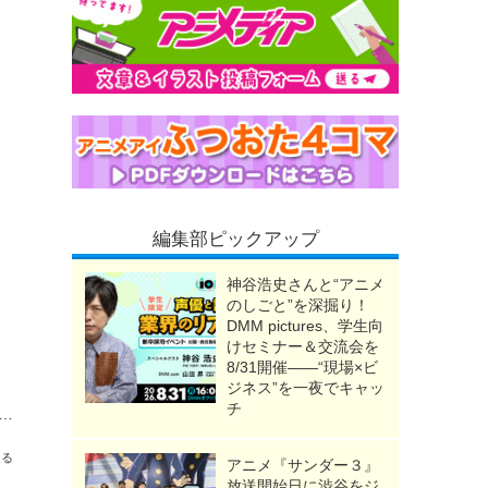
編集部ピックアップ
神谷浩史さんと“アニメ
のしごと”を深掘り！
DMM pictures、学生向
けセミナー＆交流会を
8/31開催――“現場×ビ
ジネス”を一夜でキャッ
チ
クロミ、バッドばつ丸がモンスターに!? LABUBUのコラボ商品も☆ハロウィーングッズ情報が到着【サンリオピューロランド】
送る
アニメ『サンダー３』
放送開始日に渋谷をジ