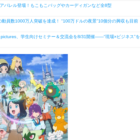
アパレル登場！もこもこバッグやカーディガンなど全8型
動員数1000万人突破を達成！ “100万ドルの夜景”10個分の興収も目前
ictures、学生向けセミナー＆交流会を8/31開催――“現場×ビジネス”を