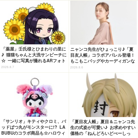
場
「薬屋」壬氏様とひまわりの里に
ニャンコ先生がひょっこり♪「夏
♪ 猫猫ちゃんと大洗サンビーチに
目友人帳」コラボアパレル登場！
☆ 一緒に写真が撮れるARフォト
もこもこバッグやカーディガンな
スポット企画「猫猫・壬氏と夏巡
ど全8型
2026.8.7
2026.8.6
り」開催【茨城県】
「サンリオ」キティやクロミ、バ
「夏目友人帳」夏目＆ニャンコ先
ッドばつ丸がモンスターに!? LA
生の式姿が可愛い♪ お求めやすい
BUBUのコラボ商品も☆ハロウィ
価格の「ねんどろいどべーしっ