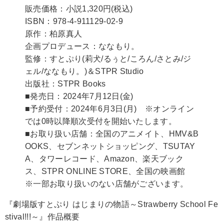
販売価格：小説1,320円(税込)
ISBN：978-4-911129-02-9
原作：柏原真人
企画プロデュース：ななもり。
監修：すとぷり(莉犬/るぅと/ころん/さとみ/ジ
ェル/ななもり。)＆STPR Studio
出版社：STPR Books
■発売日：2024年7月12日(金)
■予約受付：2024年6月3日(月) ※オンライン
では0時以降順次受付を開始いたします。
■お取り扱い店舗：全国のアニメイト、HMV&B
OOKS、セブンネットショッピング、TSUTAY
A、タワーレコード、Amazon、楽天ブック
ス、STPR ONLINE STORE、全国の映画館
※一部お取り扱いのない店舗がございます。
『劇場版すとぷり はじまりの物語～Strawberry School Fe
stival!!!～』作品概要