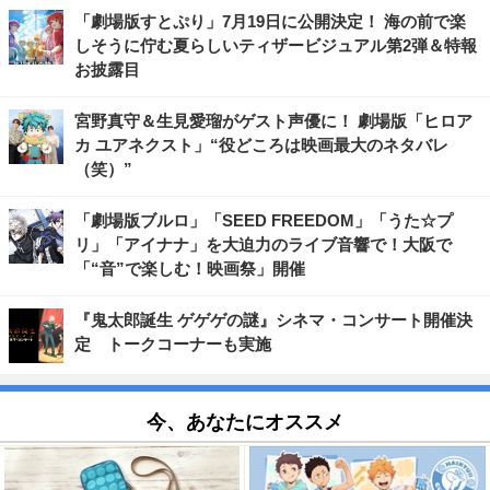
「劇場版すとぷり」7月19日に公開決定！ 海の前で楽
しそうに佇む夏らしいティザービジュアル第2弾＆特報
お披露目
宮野真守＆生見愛瑠がゲスト声優に！ 劇場版「ヒロア
カ ユアネクスト」“役どころは映画最大のネタバレ
（笑）”
「劇場版ブルロ」「SEED FREEDOM」「うた☆プ
リ」「アイナナ」を大迫力のライブ音響で！大阪で
「“音”で楽しむ！映画祭」開催
『鬼太郎誕生 ゲゲゲの謎』シネマ・コンサート開催決
定 トークコーナーも実施
今、あなたにオススメ