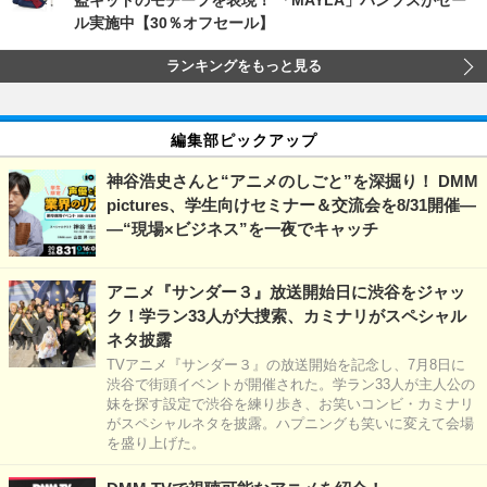
ル実施中【30％オフセール】
ランキングをもっと見る
編集部ピックアップ
神谷浩史さんと“アニメのしごと”を深掘り！ DMM
pictures、学生向けセミナー＆交流会を8/31開催―
―“現場×ビジネス”を一夜でキャッチ
アニメ『サンダー３』放送開始日に渋谷をジャッ
ク！学ラン33人が大捜索、カミナリがスペシャル
ネタ披露
TVアニメ『サンダー３』の放送開始を記念し、7月8日に
渋谷で街頭イベントが開催された。学ラン33人が主人公の
妹を探す設定で渋谷を練り歩き、お笑いコンビ・カミナリ
がスペシャルネタを披露。ハプニングも笑いに変えて会場
を盛り上げた。