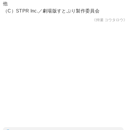
他
（C）STPR Inc.／劇場版すとぷり製作委員会
《仲瀬 コウタロウ》