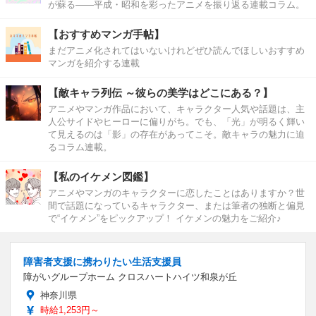
が蘇る――平成・昭和を彩ったアニメを振り返る連載コラム。
【おすすめマンガ手帖】
まだアニメ化されてはいないけれどぜひ読んでほしいおすすめ
マンガを紹介する連載
【敵キャラ列伝 ～彼らの美学はどこにある？】
アニメやマンガ作品において、キャラクター人気や話題は、主
人公サイドやヒーローに偏りがち。でも、「光」が明るく輝い
て見えるのは「影」の存在があってこそ。敵キャラの魅力に迫
るコラム連載。
【私のイケメン図鑑】
アニメやマンガのキャラクターに恋したことはありますか？世
間で話題になっているキャラクター、または筆者の独断と偏見
で“イケメン”をピックアップ！ イケメンの魅力をご紹介♪
障害者支援に携わりたい生活支援員
障がいグループホーム クロスハートハイツ和泉が丘
神奈川県
時給1,253円～