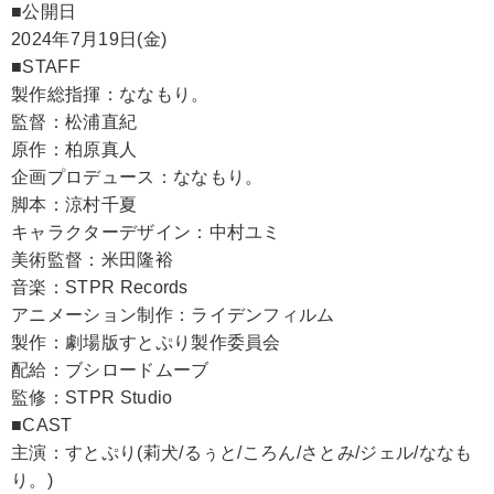
■公開日
2024年7月19日(金)
■STAFF
製作総指揮：ななもり。
監督：松浦直紀
原作：柏原真人
企画プロデュース：ななもり。
脚本：涼村千夏
キャラクターデザイン：中村ユミ
美術監督：米田隆裕
音楽：STPR Records
アニメーション制作：ライデンフィルム
製作：劇場版すとぷり製作委員会
配給：ブシロードムーブ
監修：STPR Studio
■CAST
主演：すとぷり(莉犬/るぅと/ころん/さとみ/ジェル/ななも
り。)