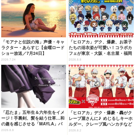
「モアナと伝説の海」声優・キャ
「ヒロアカ」デク、爆豪、お茶子
ラクター・あらすじ【金曜ロード
たちの浴衣姿が可愛い！コラボカ
ショー放送／7月24日】
フェが東京・大阪・名古屋・福岡
で開催
2026.7.24
2026.8.8
「忍たま」五年生＆六年生をイメ
「ヒロアカ」デク・爆豪・轟がク
ージ！手裏剣、髪を結う仕草…和
レープ屋さんに♪ めじるしキーホ
の趣を感じさせる「MAYLA」パ
ルダー、クレープ風ハンカチなど
ンプス
限定グッズ＆コラボクレープが登
2026.8.8
2026.8.2