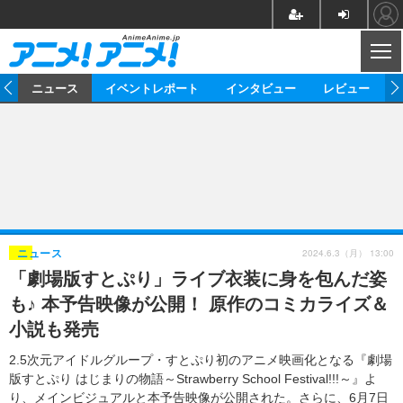
CL
ム
ニュース
イベントレポート
インタビュー
レビュー
ニュース
アニメ
映画/ドラマ
イベントレポート
マンガ
ノベル
アニメ
映画
インタビュー
音楽
声優
ライブ
舞台
スタッフ
声優
レビュー
2024.6.3（月） 13:00
ニュース
「劇場版すとぷり」ライブ衣装に身を包んだ姿
ゲーム
グッズ
海外イベント
ビジネス
俳優・タレント
アーティスト
アニメ
実写
動画
も♪ 本予告映像が公開！ 原作のコミカライズ＆
イベント
海外
ビジネス
書評
イベント
アニメ
映画/ドラマ
連載・コラム
小説も発売
ゲーム
座談会
アニメ！アニメ！TV
ABEMA Cafe
2.5次元アイドルグループ・すとぷり初のアニメ映画化となる『劇場
版すとぷり はじまりの物語～Strawberry School Festival!!!～』よ
り、メインビジュアルと本予告映像が公開された。さらに、6月7日