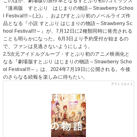
このほか、劇場版の原作本となるすとぷり初のコミックス
『漫画版 すとぷり はじまりの物語～Strawberry Schoo
l Festival!!!～(上)』、およびすとぷり初のノベルライズ作
品となる『小説 すとぷり はじまりの物語～Strawberry Sc
hool Festival!!!～』が、7月12日に2種類同時に発売される
ことも明らかになった。6月3日より予約受付が始まるの
で、ファンは見逃さないようにしよう。
2.5次元アイドルグループ・すとぷり初のアニメ映画化と
なる『劇場版すとぷり はじまりの物語～Strawberry Scho
ol Festival!!!～』は、2024年7月19日に公開される。今後
のさらなる続報を楽しみに待ちたい。