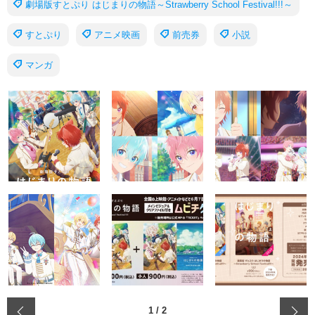
劇場版すとぷり はじまりの物語～Strawberry School Festival!!!～
すとぷり
アニメ映画
前売券
小説
マンガ
‹
1
/
2