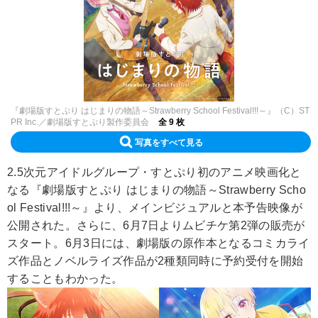
『劇場版すとぷり はじまりの物語～Strawberry School Festival!!!～』（C）ST
PR Inc.／劇場版すとぷり製作委員会
全 9 枚
写真をすべて見る
2.5次元アイドルグループ・すとぷり初のアニメ映画化と
なる『劇場版すとぷり はじまりの物語～Strawberry Scho
ol Festival!!!～』より、メインビジュアルと本予告映像が
公開された。さらに、6月7日よりムビチケ第2弾の販売が
スタート。6月3日には、劇場版の原作本となるコミカライ
ズ作品とノベルライズ作品が2種類同時に予約受付を開始
することもわかった。