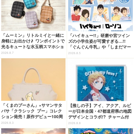
「ムーミン」リトルミイと一緒に
「ハイキュー!!」研磨や宮ツイン
身軽にお出かけ♪ ワンポイントで
ズの小学生姿が可愛すぎる…!!
光るキュートな水玉柄スマホショ
「ぐんぐん牛乳」や「しまだマー
ルダーが新登場！
ト」デザインのグッズも!? ロー
2026.8.7
2026.8.5
ソン限定グッズが登場！
「くまのプーさん」×サマンサタ
【推しの子】アイ、アクア、ルビ
バサ「クラシック プー」コレク
ーが日本全国・47都道府県の地図
ション発売！原作デビュー100周
デザインとコラボ!? チャーム付
年記念でハンドバッグや財布など
ピンバッジに♪
2026.8.3
2026.8.8
全6種が登場