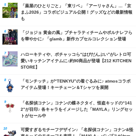
「薬屋のひとりごと」「東リベ」「アーリャさん」…「京
まふ2026」コラボビジュアル公開！グッズなどの最新情報
も
「ジョジョ 黄金の風」ブチャラティチームやポルナレフら
を華やかに♪ 「glamb」新作カプセルコレクション登場
ハローキティや、ポチャッコら“はぴだんぶい”がレトロ可
愛いキッチンアイテムに♪約90商品が登場【212 KITCHEN
STORE】
「モンチッチ」が“TENKYU”の着ぐるみに♪ atmosコラボ
アイテム登場！キーチェーン＆Tシャツを展開
「名探偵コナン」コナンの蝶ネクタイ、怪盗キッドの“141
2”が目印♪ 各キャラをイメージした「MAYLA」リングセッ
トがセール中
可愛すぎるモチーフデザイン♪ 「名探偵コナン」コナン&怪
盗キッドのモチーフを表現！ 「MAYLA」パンプスがセー