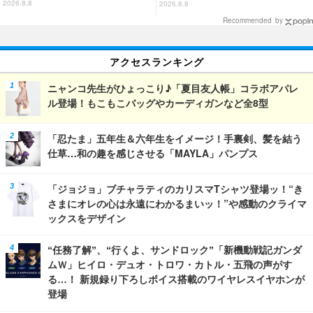
ーングッズ情報が到着【サンリオ
く」から登場！ ちんまい二人が
2026.8.8
2026.8.8
ピューロランド】
並んだ姿にキュン☆
Recommended by
アクセスランキング
ニャンコ先生がひょっこり♪「夏目友人帳」コラボアパレ
ル登場！もこもこバッグやカーディガンなど全8型
「忍たま」五年生＆六年生をイメージ！手裏剣、髪を結う
仕草…和の趣を感じさせる「MAYLA」パンプス
「ジョジョ」ブチャラティのカリスマTシャツ登場ッ！“き
さまにオレの心は永遠にわかるまいッ！”や感動のクライマ
ックスをデザイン
“任務了解”、“行くよ、サンドロック”「新機動戦記ガンダ
ムＷ」ヒイロ・デュオ・トロワ・カトル・五飛の声がす
る…！ 新規録り下ろしボイス搭載のワイヤレスイヤホンが
登場