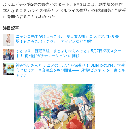
よりムビチケ第2弾の販売がスタート。6月3日には、劇場版の原作
本となるコミカライズ作品とノベルライズ作品が2種類同時に予約受
付を開始することもわかった。
注目記事
ニャンコ先生がひょっこり♪「夏目友人帳」コラボアパレル登
場！もこもこバッグやカーディガンなど全8型
すとぷり、新冠番組「すとぷりnoりみっと」5月7日深夜スター
ト！ 初回は“ガチナレーション”に挑戦
神谷浩史さんと“アニメのしごと”を深掘り！ DMM pictures、学生
向けセミナー＆交流会を8/31開催――“現場×ビジネス”を一夜でキ
ャッチ