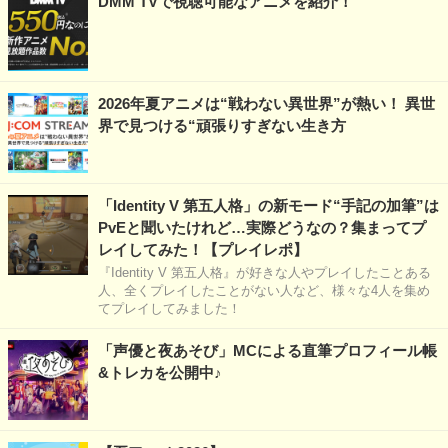
DMM TVで視聴可能なアニメを紹介！
2026年夏アニメは“戦わない異世界”が熱い！ 異世
界で見つける“頑張りすぎない生き方
「Identity V 第五人格」の新モード“手記の加筆”は
PvEと聞いたけれど…実際どうなの？集まってプ
レイしてみた！【プレイレポ】
『Identity V 第五人格』が好きな人やプレイしたことある
人、全くプレイしたことがない人など、様々な4人を集め
てプレイしてみました！
「声優と夜あそび」MCによる直筆プロフィール帳
&トレカを公開中♪