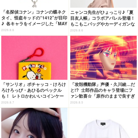
「名探偵コナン」コナンの蝶ネク
ニャンコ先生がひょっこり♪「夏
タイ、怪盗キッドの“1412”が目印
目友人帳」コラボアパレル登場！
♪ 各キャラをイメージした「MAY
もこもこバッグやカーディガンな
LA」リングセットがセール中
ど全8型
2026.8.6
2026.8.6
「サンリオ」ポチャッコ・けろけ
「攻殻機動隊」声優・久川綾…だ
ろけろっぴ・あひるのペックル
と!? 士郎作品のキャラ登場にフ
も！ レトロかわいいコインケー
ァン歓喜☆「原作のままで良すぎ
ス第2弾がカプセルトイに登場♪
るな」「脳の処理が追いつかない
2026.8.7
2026.8.5
よお」…第5話【ネタバレあり反
応まとめ】