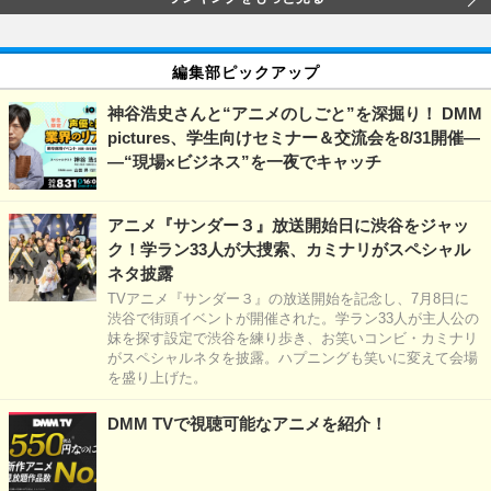
編集部ピックアップ
神谷浩史さんと“アニメのしごと”を深掘り！ DMM
pictures、学生向けセミナー＆交流会を8/31開催―
―“現場×ビジネス”を一夜でキャッチ
アニメ『サンダー３』放送開始日に渋谷をジャッ
ク！学ラン33人が大捜索、カミナリがスペシャル
ネタ披露
TVアニメ『サンダー３』の放送開始を記念し、7月8日に
渋谷で街頭イベントが開催された。学ラン33人が主人公の
妹を探す設定で渋谷を練り歩き、お笑いコンビ・カミナリ
がスペシャルネタを披露。ハプニングも笑いに変えて会場
を盛り上げた。
DMM TVで視聴可能なアニメを紹介！