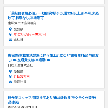
「薬剤師資格必須」一般病院/駅チカ,週32h以上,新卒可,未経
験可,転勤なし,車通勤可
南医療生活協同組合
愛知県
年収385万円～480万円
正社員
寮完備/車載電池製造に伴う加工組立など/寮費無料/給与前渡
しOK/交通費支給/車通勤OK
日総工産株式会社
愛知県
月給32万円
派遣社員
軽作業スタッフ/個室社宅あり/未経験歓迎/モクモク作業/検
品/製造
株式会社MONOLITH