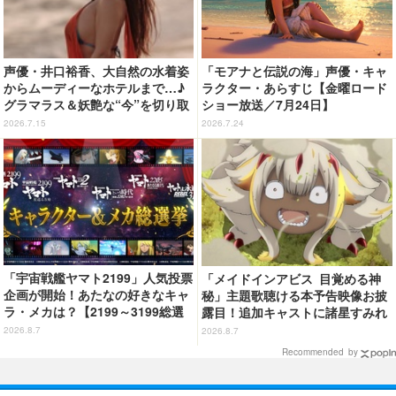
声優・井口裕香、大自然の水着姿
「モアナと伝説の海」声優・キャ
からムーディーなホテルまで…♪
ラクター・あらすじ【金曜ロード
グラマラス＆妖艶な“今”を切り取
ショー放送／7月24日】
り！3冊目写真集が発売中
2026.7.15
2026.7.24
「宇宙戦艦ヤマト2199」人気投票
「メイドインアビス 目覚める神
企画が開始！あたなの好きなキャ
秘」主題歌聴ける本予告映像お披
ラ・メカは？【2199～3199総選
露目！追加キャストに諸星すみれ
挙】
&星野貴紀
2026.8.7
2026.8.7
Recommended by