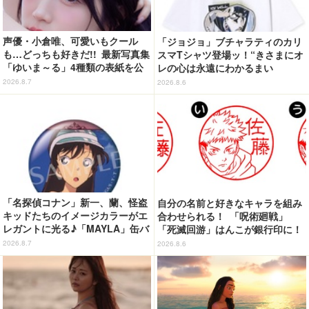
声優・小倉唯、可愛いもクール
「ジョジョ」ブチャラティのカリ
も…どっちも好きだ!! 最新写真集
スマTシャツ登場ッ！“きさまにオ
「ゆいま～る」4種類の表紙を公
レの心は永遠にわかるまい
開！「成長した私の姿を楽しんで
ッ！”や感動のクライマックスを
2026.8.7
2026.8.6
いただけたら」
デザイン
「名探偵コナン」新一、蘭、怪盗
自分の名前と好きなキャラを組み
キッドたちのイメージカラーがエ
合わせられる！ 「呪術廻戦」
レガントに光る♪「MAYLA」缶バ
「死滅回游」はんこが銀行印に！
ッジの全種セットがお得に！【3
虎杖悠仁、乙骨憂太ら16キャラ追
2026.8.7
2026.8.6
0％オフセール】
加で全104種