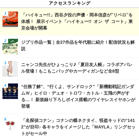
アクセスランキング
「ハイキュー!!」西谷夕役の声優・岡本信彦が”リベロ”を
体感！ 展示イベント「ハイキュー!! オン ザ コート」東
京会場が開幕
ジブリ作品一覧｜全27作品を年代順に紹介！配信状況も解
説
ニャンコ先生がひょっこり♪「夏目友人帳」コラボアパレ
ル登場！もこもこバッグやカーディガンなど全8型
“任務了解”、“行くよ、サンドロック”「新機動戦記ガンダ
ムＷ」ヒイロ・デュオ・トロワ・カトル・五飛の声がす
る…！ 新規録り下ろしボイス搭載のワイヤレスイヤホンが
登場
「名探偵コナン」コナンの蝶ネクタイ、怪盗キッドの“141
2”が目印♪ 各キャラをイメージした「MAYLA」リングセッ
トがセール中