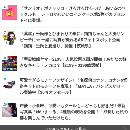
「サンリオ」ポチャッコ・けろけろけろっぴ・あひるのペ
ックルも！ レトロかわいいコインケース第2弾がカプセル
トイに登場♪
「薬屋」壬氏様とひまわりの里に♪ 猫猫ちゃんと大洗サン
ビーチに☆ 一緒に写真が撮れるARフォトスポット企画
「猫猫・壬氏と夏巡り」開催【茨城県】
「宇宙戦艦ヤマト2199」人気投票企画が開始！あたなの好
きなキャラ・メカは？【2199～3199総選挙】
可愛すぎるモチーフデザイン♪ 「名探偵コナン」コナン&怪
盗キッドのモチーフを表現！ 「MAYLA」パンプスがセー
ル実施中【30％オフセール】
声優・小倉唯、可愛いもクールも…どっちも好きだ!! 最新
写真集「ゆいま～る」4種類の表紙を公開！「成長した私の
姿を楽しんでいただけたら」
ランキングをもっと見る