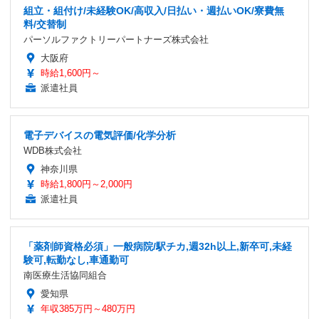
組立・組付け/未経験OK/高収入/日払い・週払いOK/寮費無
料/交替制
パーソルファクトリーパートナーズ株式会社
大阪府
時給1,600円～
派遣社員
電子デバイスの電気評価/化学分析
WDB株式会社
神奈川県
時給1,800円～2,000円
派遣社員
「薬剤師資格必須」一般病院/駅チカ,週32h以上,新卒可,未経
験可,転勤なし,車通勤可
南医療生活協同組合
愛知県
年収385万円～480万円