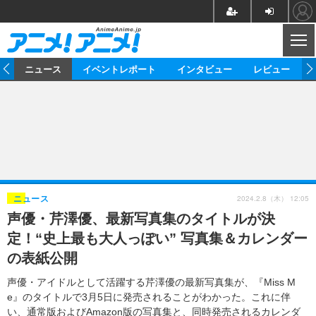
CL
ム
ニュース
イベントレポート
インタビュー
レビュー
ニュース
アニメ
映画/ドラマ
イベントレポート
マンガ
ノベル
アニメ
映画
インタビュー
音楽
声優
ライブ
舞台
スタッフ
声優
レビュー
2024.2.8（木） 12:05
ニュース
声優・芹澤優、最新写真集のタイトルが決
ゲーム
グッズ
海外イベント
ビジネス
俳優・タレント
アーティスト
アニメ
実写
動画
定！“史上最も大人っぽい” 写真集＆カレンダー
イベント
海外
ビジネス
書評
イベント
アニメ
映画/ドラマ
連載・コラム
の表紙公開
ゲーム
座談会
アニメ！アニメ！TV
ABEMA Cafe
声優・アイドルとして活躍する芹澤優の最新写真集が、『Miss M
e』のタイトルで3月5日に発売されることがわかった。これに伴
い、通常版およびAmazon版の写真集と、同時発売されるカレンダ