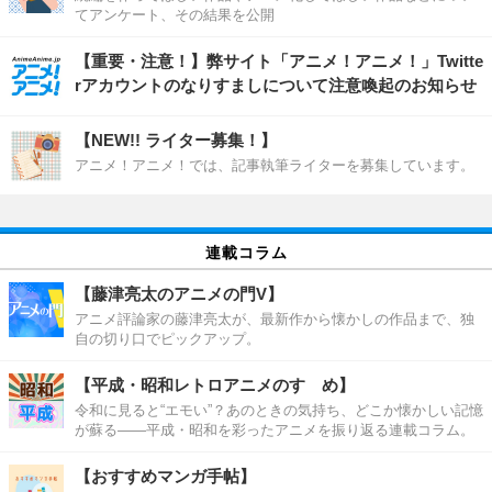
てアンケート、その結果を公開
【重要・注意！】弊サイト「アニメ！アニメ！」Twitte
rアカウントのなりすましについて注意喚起のお知らせ
【NEW!! ライター募集！】
アニメ！アニメ！では、記事執筆ライターを募集しています。
連載コラム
【藤津亮太のアニメの門V】
アニメ評論家の藤津亮太が、最新作から懐かしの作品まで、独
自の切り口でピックアップ。
【平成・昭和レトロアニメのすゝめ】
令和に見ると“エモい”？あのときの気持ち、どこか懐かしい記憶
が蘇る――平成・昭和を彩ったアニメを振り返る連載コラム。
【おすすめマンガ手帖】