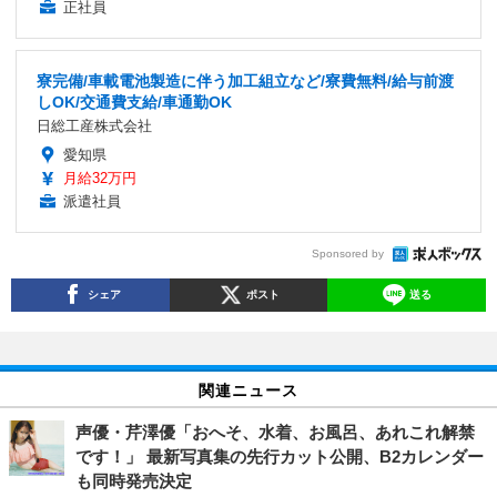
正社員
寮完備/車載電池製造に伴う加工組立など/寮費無料/給与前渡
しOK/交通費支給/車通勤OK
日総工産株式会社
愛知県
月給32万円
派遣社員
Sponsored by
シェア
ポスト
送る
関連ニュース
声優・芹澤優「おへそ、水着、お風呂、あれこれ解禁
です！」 最新写真集の先行カット公開、B2カレンダー
も同時発売決定