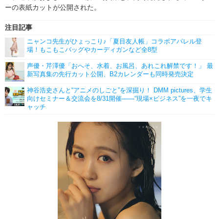
ーの表紙カットが公開された。
注目記事
ニャンコ先生がひょっこり♪「夏目友人帳」コラボアパレル登
場！もこもこバッグやカーディガンなど全8型
声優・芹澤優「おへそ、水着、お風呂、あれこれ解禁です！」 最
新写真集の先行カット公開、B2カレンダーも同時発売決定
神谷浩史さんと“アニメのしごと”を深掘り！ DMM pictures、学生
向けセミナー＆交流会を8/31開催――“現場×ビジネス”を一夜でキ
ャッチ