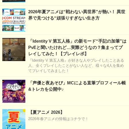
2026年夏アニメは“戦わない異世界”が熱い！ 異世
界で見つける“頑張りすぎない生き方
「Identity V 第五人格」の新モード“手記の加筆”は
PvEと聞いたけれど…実際どうなの？集まってプ
レイしてみた！【プレイレポ】
『Identity V 第五人格』が好きな人やプレイしたことある
人、全くプレイしたことがない人など、様々な4人を集め
てプレイしてみました！
「声優と夜あそび」MCによる直筆プロフィール帳
&トレカを公開中♪
【夏アニメ 2026】
2026年春アニメの情報はコチラで！