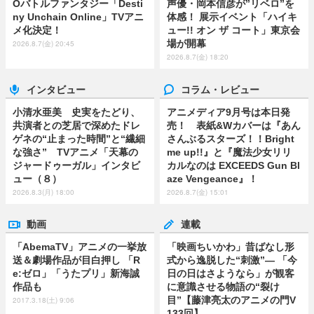
Oバトルファンタジー「Desti
声優・岡本信彦が”リベロ”を
ny Unchain Online」TVアニ
体感！ 展示イベント「ハイキ
メ化決定！
ュー!! オン ザ コート」東京会
場が開幕
2026.8.7(金) 20:45
2026.8.7(金) 18:20
インタビュー
コラム・レビュー
小清水亜美 史実をたどり、
アニメディア9月号は本日発
共演者との芝居で深めたドレ
売！ 表紙&Wカバーは『あん
ゲネの“止まった時間”と“繊細
さんぶるスターズ！！Bright
な強さ” TVアニメ「天幕の
me up!!』と『魔法少女リリ
ジャードゥーガル」インタビ
カルなのは EXCEEDS Gun Bl
ュー（８）
aze Vengeance』！
2026.8.3(月) 18:00
2026.8.7(金) 15:01
動画
連載
「AbemaTV」アニメの一挙放
「映画ちいかわ」昔ばなし形
送＆劇場作品が目白押し 「R
式から逸脱した“刺激”― 「今
e:ゼロ」「うたプリ」新海誠
日の日はさようなら」が観客
作品も
に意識させる物語の“裂け
目”【藤津亮太のアニメの門V
2017.3.18(土) 9:06
133回】