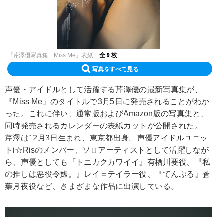
『芹澤優写真集 Miss Me』表紙
全 9 枚
写真をすべて見る
声優・アイドルとして活躍する芹澤優の最新写真集が、
『Miss Me』のタイトルで3月5日に発売されることがわか
った。これに伴い、通常版およびAmazon版の写真集と、
同時発売されるカレンダーの表紙カットが公開された。
芹澤は12月3日生まれ、東京都出身。声優アイドルユニッ
トi☆Risのメンバー、ソロアーティストとして活躍しなが
ら、声優としても『トニカクカワイイ』有栖川要役、『私
の推しは悪役令嬢。』レイ＝テイラー役、『てんぷる』蒼
葉月夜役など、さまざまな作品に出演している。