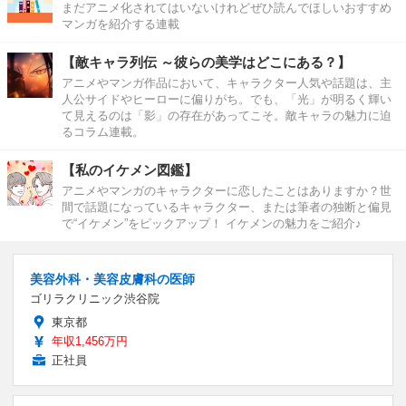
まだアニメ化されてはいないけれどぜひ読んでほしいおすすめ
マンガを紹介する連載
【敵キャラ列伝 ～彼らの美学はどこにある？】
アニメやマンガ作品において、キャラクター人気や話題は、主
人公サイドやヒーローに偏りがち。でも、「光」が明るく輝い
て見えるのは「影」の存在があってこそ。敵キャラの魅力に迫
るコラム連載。
【私のイケメン図鑑】
アニメやマンガのキャラクターに恋したことはありますか？世
間で話題になっているキャラクター、または筆者の独断と偏見
で“イケメン”をピックアップ！ イケメンの魅力をご紹介♪
美容外科・美容皮膚科の医師
ゴリラクリニック渋谷院
東京都
年収1,456万円
正社員