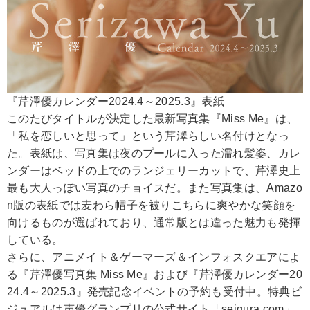
『芹澤優カレンダー2024.4～2025.3』表紙
このたびタイトルが決定した最新写真集『Miss Me』は、
「私を恋しいと思って」という芹澤らしい名付けとなっ
た。表紙は、写真集は夜のプールに入った濡れ髪姿、カレ
ンダーはベッドの上でのランジェリーカットで、芹澤史上
最も大人っぽい写真のチョイスだ。また写真集は、Amazo
n版の表紙では麦わら帽子を被りこちらに爽やかな笑顔を
向けるものが選ばれており、通常版とは違った魅力も発揮
している。
さらに、アニメイト＆ゲーマーズ＆インフォスクエアによ
る『芹澤優写真集 Miss Me』および『芹澤優カレンダー20
24.4～2025.3』発売記念イベントの予約も受付中。特典ビ
ジュアルは声優グランプリの公式サイト「seigura.com」