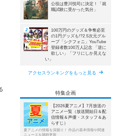
公役は豊川悦司に決定！「就
職試験に受かった気分」
100万円のグッズ＆争奪必至
の1円グッズも!?2.5次元グル
ープ「シクフォニ」YouTube
登録者数100万人記念 「逆に
欲しい」「フリにしか見えな
い」
アクセスランキングをもっと見る
る
特集企画
を
【2026夏アニメ】7月放送の
アニメ一覧（放送開始日＆配
信情報＆声優・スタッフ＆あ
らすじ）
夏アニメの情報を深掘り！ 作品の基本情報や関連
ニュースを随時更新