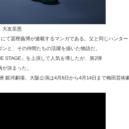
ゴン：大友至恩
ンプ」にて冨樫義博が連載するマンガである。父と同じハンター
ゴンと、その仲間たちの活躍を描いた物語だ。
』THE STAGE」を上演して人気を博したが、第2弾
の上演が決まった。
天王洲 銀河劇場、大阪公演は4月6日から4月14日まで梅田芸術