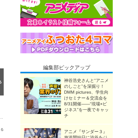
編集部ピックアップ
神谷浩史さんと“アニメ
のしごと”を深掘り！
DMM pictures、学生向
けセミナー＆交流会を
8/31開催――“現場×ビ
ジネス”を一夜でキャッ
チ
拳オーラ再現フィギュア、バインダー＆指輪など登場！ラストワン賞はビスケット=クルーガー“切り札は隠すもんだろ!?”【一番くじ】
送る
アニメ『サンダー３』
放送開始日に渋谷をジ