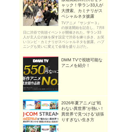
ャック！学ラン33人が
大捜索、カミナリがス
ペシャルネタ披露
TVアニメ『サンダー３』
の放送開始を記念し、7月8
日に渋谷で街頭イベントが開催された。学ラン33
人が主人公の妹を探す設定で渋谷を練り歩き、お笑
いコンビ・カミナリがスペシャルネタを披露。ハプ
ニングも笑いに変えて会場を盛り上げた。
DMM TVで視聴可能な
アニメを紹介！
2026年夏アニメは“戦
わない異世界”が熱い！
異世界で見つける“頑張
りすぎない生き方