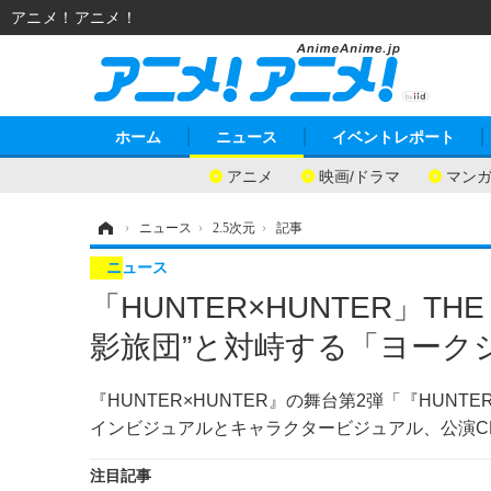
アニメ！アニメ！
ホーム
ニュース
イベントレポート
アニメ
映画/ドラマ
マン
ホーム
›
ニュース
›
2.5次元
›
記事
ニュース
「HUNTER×HUNTER」TH
影旅団”と対峙する「ヨーク
『HUNTER×HUNTER』の舞台第2弾「『HUNTE
インビジュアルとキャラクタービジュアル、公演C
注目記事