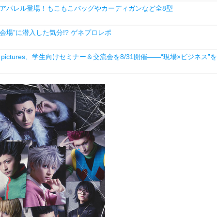
アパレル登場！もこもこバッグやカーディガンなど全8型
験会場”に潜入した気分!? ゲネプロレポ
ictures、学生向けセミナー＆交流会を8/31開催――“現場×ビジネス”を