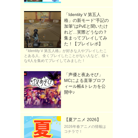
「Identity V 第五人
格」の新モード“手記の
加筆”はPvEと聞いたけ
れど…実際どうなの？
集まってプレイしてみ
た！【プレイレポ】
『Identity V 第五人格』が好きな人やプレイしたこ
とある人、全くプレイしたことがない人など、様々
な4人を集めてプレイしてみました！
「声優と夜あそび」
MCによる直筆プロフ
ィール帳&トレカを公
開中♪
【夏アニメ 2026】
2026年春アニメの情報は
コチラで！