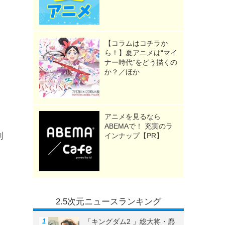
【コラムはコチラか
ら！】夏アニメは“マイ
ナー時代”をどう描くの
か？／ほか
アニメを見るなら
ABEMAで！ 充実のラ
劇
インナップ【PR】
2.5次元ニュースランキング
「キングダム2 」総大将・麃