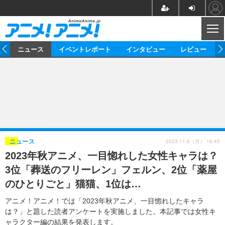
CL
ム
ニュース
イベントレポート
インタビュー
レビュー
ニュース
アニメ
映画/ドラマ
イベントレポート
マンガ
ノベル
アニメ
映画
インタビュー
音楽
声優
ライブ
舞台
スタッフ
声優
レビュー
2023.11.6（月） 16:45
ニュース
2023年秋アニメ、一目惚れした女性キャラは？
ゲーム
グッズ
海外イベント
ビジネス
俳優・タレント
アーティスト
アニメ
実写
動画
3位「葬送のフリーレン」フェルン、2位「薬屋
イベント
海外
ビジネス
書評
イベント
アニメ
映画/ドラマ
連載・コラム
のひとりごと」猫猫、1位は…
ゲーム
座談会
アニメ！アニメ！TV
ABEMA Cafe
アニメ！アニメ！では「2023年秋アニメ、一目惚れしたキャラ
は？」と題した読者アンケートを実施しました。本記事では女性キ
ャラクター編の結果を発表します。