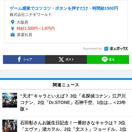
ゲーム感覚でコツコツ・ボタンを押すだけ・時間給1500円
株式会社ニチギワールド
大阪府
時給1,500円～1,875円
派遣社員
Sponsored by
シェア
ポスト
送る
関連ニュース
“天才”キャラといえば？ 3位「名探偵コナン」江戸川
コナン、2位「Dr.STONE」石神千空、1位は…＜23年
版＞
石田彰さんお誕生日記念！一番好きなキャラは？ 3位
「エヴァ」渚カヲル、2位「文スト」フョードル、1位