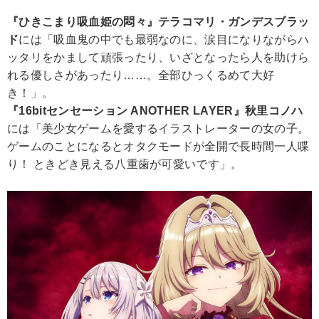
『ひきこまり吸血姫の悶々』テラコマリ・ガンデスブラッ
ド
には「吸血鬼の中でも最弱なのに、涙目になりながらハ
ッタリをかまして頑張ったり、いざとなったら人を助けら
れる優しさがあったり……。全部ひっくるめて大好
き！」。
『16bitセンセーション ANOTHER LAYER』秋里コノハ
には「美少女ゲームを愛するイラストレーターの女の子。
ゲームのことになるとオタクモードが全開で長時間一人喋
り！ ときどき見える八重歯が可愛いです」。