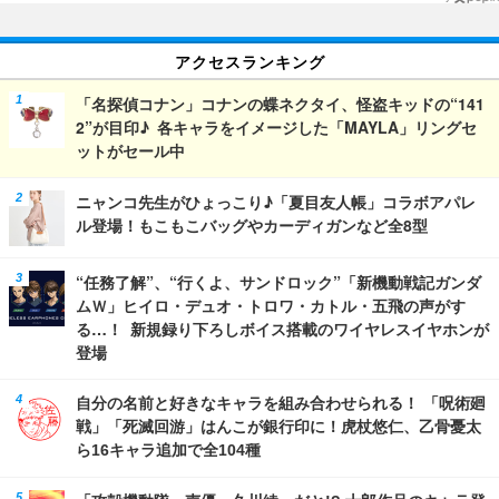
イヤホンが登場
アクセスランキング
「名探偵コナン」コナンの蝶ネクタイ、怪盗キッドの“141
2”が目印♪ 各キャラをイメージした「MAYLA」リングセ
ットがセール中
ニャンコ先生がひょっこり♪「夏目友人帳」コラボアパレ
ル登場！もこもこバッグやカーディガンなど全8型
“任務了解”、“行くよ、サンドロック”「新機動戦記ガンダ
ムＷ」ヒイロ・デュオ・トロワ・カトル・五飛の声がす
る…！ 新規録り下ろしボイス搭載のワイヤレスイヤホンが
登場
自分の名前と好きなキャラを組み合わせられる！ 「呪術廻
戦」「死滅回游」はんこが銀行印に！虎杖悠仁、乙骨憂太
ら16キャラ追加で全104種