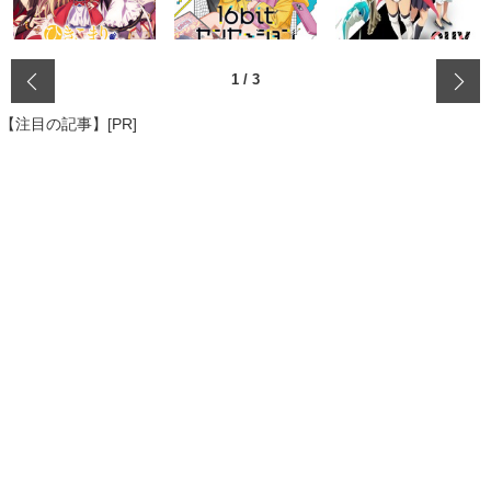
‹
1
/
3
【注目の記事】[PR]