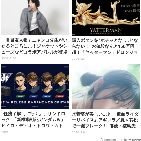
「夏目友人帳」ニャンコ先生がい
購入ボタンを“ポチッとな”…とな
たるところに…！ジャケットやシ
らない！ お値段なんと150万円
ューズなどコラボアパレルが登場
超！「ヤッターマン」ドロンジョ
♪
様が黄金の輝きをまといミニフィ
2026.7.26
2026.8.6
ギュア化 ヤッターワン&おだてブ
タも
“任務了解”、“行くよ、サンドロ
水着姿が美しい…♪ 「仮面ライダ
ック”「新機動戦記ガンダムＷ」
ーリバイス」アギレラ／夏木花役
ヒイロ・デュオ・トロワ・カト
で一躍ブレーク！ 俳優・椛島光
ル・五飛の声がする…！ 新規録
の2nd写真集が予約開始
2026.8.6
2026.8.6
り下ろしボイス搭載のワイヤレス
Recommended by