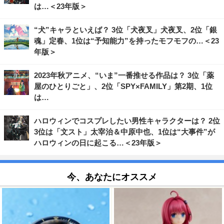
は…＜23年版＞
“犬”キャラといえば？ 3位「犬夜叉」犬夜叉、2位「銀
魂」定春、1位は“予知能力”を持ったモフモフの…＜23
年版＞
2023年秋アニメ、“いま”一番推せる作品は？ 3位「薬
屋のひとりごと」、2位「SPY×FAMILY」第2期、1位
は…
ハロウィンでコスプレしたい男性キャラクターは？ 2位
3位は「文スト」太宰治＆中原中也、1位は“大事件”が
ハロウィンの日に起こる…＜23年版＞
今、あなたにオススメ