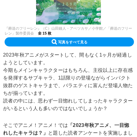
『葬送のフリーレン』（C）山田鐘人・アベツカサ／小学館／「葬送のフリー
レン」製作委員会
全 15 枚
写真をすべて見る
2023年秋アニメがスタートして、間もなく1ヶ月が経過し
ようとしています。
今期もメインキャラクターはもちろん、主役以上に存在感
を発揮するサブキャラ、1話限りの登場ながらインパクト
抜群のゲストキャラまで、バラエティに富んだ登場人物た
ちが揃っています。
読者の中には、思わず一目惚れしてしまったキャラクター
がいるという人も多いのではないでしょうか？
そこでアニメ！アニメ！では
「2023年秋アニメ、一目惚
れしたキャラは？」
と題した読者アンケートを実施しまし