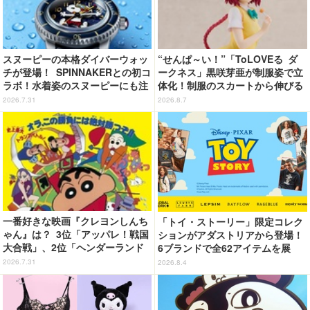
スヌーピーの本格ダイバーウォッ
“せんぱ～い！”「ToLOVEる ダ
チが登場！ SPINNAKERとの初コ
ークネス」黒咲芽亜が制服姿で立
ラボ！水着姿のスヌーピーにも注
体化！制服のスカートから伸びる
目
下半身のプロポーションの再現が
2026.7.31
2026.8.7
アツい！
一番好きな映画『クレヨンしんち
「トイ・ストーリー」限定コレク
ゃん』は？ 3位「アッパレ！戦国
ションがアダストリアから登場！
大合戦」、2位「ヘンダーランド
6ブランドで全62アイテムを展
の大冒険」、1位は…？【『映画
開 店舗で購入するとオリジナル
2026.7.31
2026.8.4
クレヨンしんちゃん 奇々怪々！
マグネットをプレゼント☆
オラの妖怪バケ～ション』公開記
念】