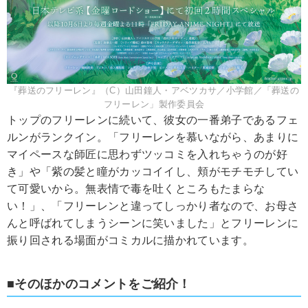
『葬送のフリーレン』（C）山田鐘人・アベツカサ／小学館／「葬送の
フリーレン」製作委員会
トップのフリーレンに続いて、彼女の一番弟子であるフェ
ルンがランクイン。「フリーレンを慕いながら、あまりに
マイペースな師匠に思わずツッコミを入れちゃうのが好
き」や「紫の髪と瞳がカッコイイし、頬がモチモチしてい
て可愛いから。無表情で毒を吐くところもたまらな
い！」、「フリーレンと違ってしっかり者なので、お母さ
んと呼ばれてしまうシーンに笑いました」とフリーレンに
振り回される場面がコミカルに描かれています。
■そのほかのコメントをご紹介！