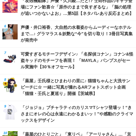
「攻殻機動隊」声優・久川綾…だと!? 士郎作品のキャラ登
場にファン歓喜☆「原作のままで良すぎるな」「脳の処理
が追いつかないよお」…第5話【ネタバレあり反応まとめ】
声優・井口裕香、大自然の水着姿からムーディーなホテル
まで…♪ グラマラス＆妖艶な“今”を切り取り！3冊目写真集
が発売中
可愛すぎるモチーフデザイン♪ 「名探偵コナン」コナン&怪
盗キッドのモチーフを表現！ 「MAYLA」パンプスがセー
ル実施中【30％オフセール】
「薬屋」壬氏様とひまわりの里に♪ 猫猫ちゃんと大洗サン
ビーチに☆ 一緒に写真が撮れるARフォトスポット企画
「猫猫・壬氏と夏巡り」開催【茨城県】
「ジョジョ」ブチャラティのカリスマTシャツ登場ッ！“き
さまにオレの心は永遠にわかるまいッ！”や感動のクライマ
ックスをデザイン
「薬屋のひとりごと」「東リベ」「アーリャさん」…「京