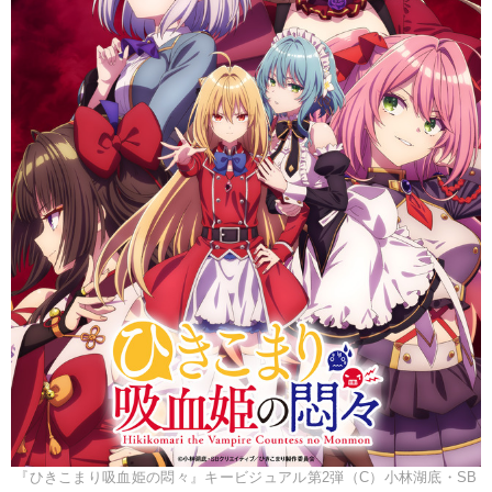
『ひきこまり吸血姫の悶々』キービジュアル第2弾（C）小林湖底・SB