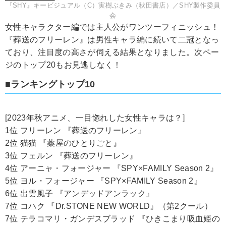
『SHY』キービジュアル（C）実樹ぶきみ（秋田書店）／SHY製作委員
会
女性キャラクター編では主人公がワンツーフィニッシュ！
『葬送のフリーレン』は男性キャラ編に続いて二冠となっ
ており、注目度の高さが伺える結果となりました。次ペー
ジのトップ20もお見逃しなく！
■ランキングトップ10
[2023年秋アニメ、一目惚れした女性キャラは？]
1位 フリーレン 『葬送のフリーレン』
2位 猫猫 『薬屋のひとりごと』
3位 フェルン 『葬送のフリーレン』
4位 アーニャ・フォージャー 『SPY×FAMILY Season 2』
5位 ヨル・フォージャー 『SPY×FAMILY Season 2』
6位 出雲風子 『アンデッドアンラック』
7位 コハク 『Dr.STONE NEW WORLD』（第2クール）
7位 テラコマリ・ガンデスブラッド 『ひきこまり吸血姫の