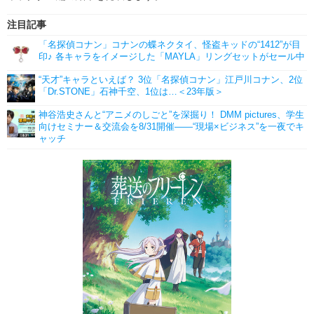
注目記事
「名探偵コナン」コナンの蝶ネクタイ、怪盗キッドの“1412”が目
印♪ 各キャラをイメージした「MAYLA」リングセットがセール中
“天才”キャラといえば？ 3位「名探偵コナン」江戸川コナン、2位
「Dr.STONE」石神千空、1位は…＜23年版＞
神谷浩史さんと“アニメのしごと”を深掘り！ DMM pictures、学生
向けセミナー＆交流会を8/31開催――“現場×ビジネス”を一夜でキ
ャッチ