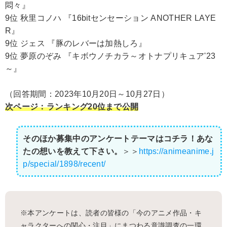
悶々』
9位 秋里コノハ 『16bitセンセーション ANOTHER LAYE
R』
9位 ジェス 『豚のレバーは加熱しろ』
9位 夢原のぞみ 『キボウノチカラ～オトナプリキュア'23
～』
（回答期間：2023年10月20日～10月27日）
次ページ：ランキング20位まで公開
そのほか募集中のアンケートテーマはコチラ！あな
たの想いを教えて下さい。
＞＞
https://animeanime.j
p/special/1898/recent/
※本アンケートは、読者の皆様の「今のアニメ作品・キ
ャラクターへの関心・注目」にまつわる意識調査の一環