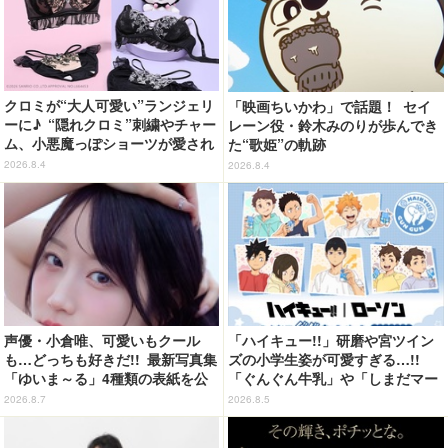
クロミが“大人可愛い”ランジェリ
「映画ちいかわ」で話題！ セイ
ーに♪ “隠れクロミ”刺繍やチャー
レーン役・鈴木みのりが歩んでき
ム、小悪魔っぽショーツが愛され
た“歌姫”の軌跡
度満点◎
2026.8.4
2026.8.4
声優・小倉唯、可愛いもクール
「ハイキュー!!」研磨や宮ツイン
も…どっちも好きだ!! 最新写真集
ズの小学生姿が可愛すぎる…!!
「ゆいま～る」4種類の表紙を公
「ぐんぐん牛乳」や「しまだマー
開！「成長した私の姿を楽しんで
ト」デザインのグッズも!? ロー
2026.8.7
2026.8.5
いただけたら」
ソン限定グッズが登場！