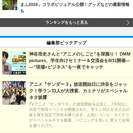
まふ2026」コラボビジュアル公開！グッズなどの最新情報
も
ランキングをもっと見る
編集部ピックアップ
神谷浩史さんと“アニメのしごと”を深掘り！ DMM
pictures、学生向けセミナー＆交流会を8/31開催―
―“現場×ビジネス”を一夜でキャッチ
アニメ『サンダー３』放送開始日に渋谷をジャッ
ク！学ラン33人が大捜索、カミナリがスペシャル
ネタ披露
TVアニメ『サンダー３』の放送開始を記念し、7月8日に
渋谷で街頭イベントが開催された。学ラン33人が主人公の
妹を探す設定で渋谷を練り歩き、お笑いコンビ・カミナリ
がスペシャルネタを披露。ハプニングも笑いに変えて会場
を盛り上げた。