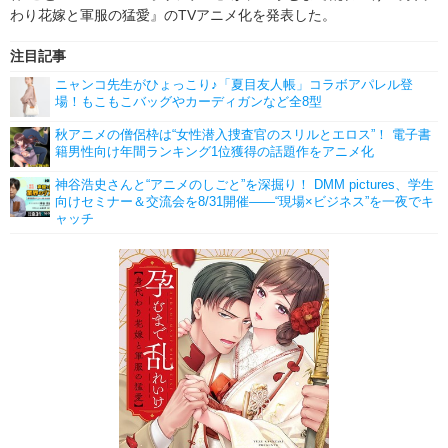
わり花嫁と軍服の猛愛』のTVアニメ化を発表した。
注目記事
ニャンコ先生がひょっこり♪「夏目友人帳」コラボアパレル登
場！もこもこバッグやカーディガンなど全8型
秋アニメの僧侶枠は“女性潜入捜査官のスリルとエロス”！ 電子書
籍男性向け年間ランキング1位獲得の話題作をアニメ化
神谷浩史さんと“アニメのしごと”を深掘り！ DMM pictures、学生
向けセミナー＆交流会を8/31開催――“現場×ビジネス”を一夜でキ
ャッチ