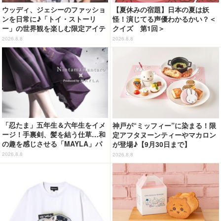
ウッディ、ジェシーのファッショ
【夏休みの宿題】日本の夏は妖
ンを日常に♪「トイ・ストーリ
怪！演じてる声優わかるかい？＜
ー」の世界観を楽しむ限定アイテ
クイズ 第1回＞
ム登場【GLOBAL WORK】
2026.8.8
2026.8.8
「忍たま」五年生＆六年生をイメ
神戸が“ミッフィー”に染まる！限
ージ！手裏剣、髪を結う仕草…和
定アフタヌーンティーやマカロン
の趣を感じさせる「MAYLA」パ
が登場♪【9月30日まで】
ンプス
2026.8.8
2026.8.8