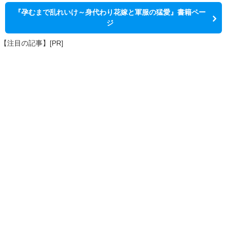
『孕むまで乱れいけ～身代わり花嫁と軍服の猛愛』書籍ペー
ジ
【注目の記事】[PR]