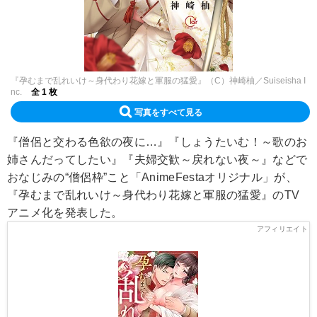
『孕むまで乱れいけ～身代わり花嫁と軍服の猛愛』（C）神崎柚／Suiseisha I
nc.
全 1 枚
写真をすべて見る
『僧侶と交わる色欲の夜に…』『しょうたいむ！～歌のお
姉さんだってしたい』『夫婦交歓～戻れない夜～』などで
おなじみの“僧侶枠”こと「AnimeFestaオリジナル」が、
『孕むまで乱れいけ～身代わり花嫁と軍服の猛愛』のTV
アニメ化を発表した。