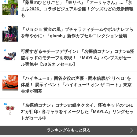
「薬屋のひとりごと」「東リベ」「アーリャさん」…「京
まふ2026」コラボビジュアル公開！グッズなどの最新情報
も
「ジョジョ 黄金の風」ブチャラティチームやポルナレフら
を華やかに♪ 「glamb」新作カプセルコレクション登場
可愛すぎるモチーフデザイン♪ 「名探偵コナン」コナン&怪
盗キッドのモチーフを表現！ 「MAYLA」パンプスがセー
ル実施中【30％オフセール】
「ハイキュー!!」西谷夕役の声優・岡本信彦が”リベロ”を
体感！ 展示イベント「ハイキュー!! オン ザ コート」東京
会場が開幕
「名探偵コナン」コナンの蝶ネクタイ、怪盗キッドの“141
2”が目印♪ 各キャラをイメージした「MAYLA」リングセッ
トがセール中
ランキングをもっと見る