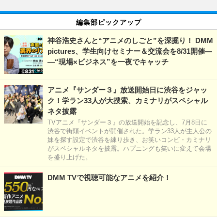
編集部ピックアップ
神谷浩史さんと“アニメのしごと”を深掘り！ DMM
pictures、学生向けセミナー＆交流会を8/31開催―
―“現場×ビジネス”を一夜でキャッチ
アニメ『サンダー３』放送開始日に渋谷をジャッ
ク！学ラン33人が大捜索、カミナリがスペシャル
ネタ披露
TVアニメ『サンダー３』の放送開始を記念し、7月8日に
渋谷で街頭イベントが開催された。学ラン33人が主人公の
妹を探す設定で渋谷を練り歩き、お笑いコンビ・カミナリ
がスペシャルネタを披露。ハプニングも笑いに変えて会場
を盛り上げた。
DMM TVで視聴可能なアニメを紹介！