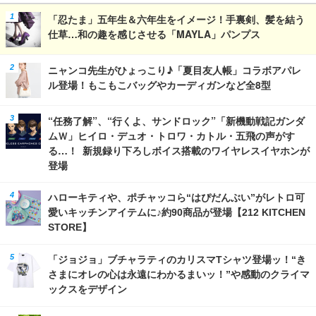
「忍たま」五年生＆六年生をイメージ！手裏剣、髪を結う
仕草…和の趣を感じさせる「MAYLA」パンプス
ニャンコ先生がひょっこり♪「夏目友人帳」コラボアパレ
ル登場！もこもこバッグやカーディガンなど全8型
“任務了解”、“行くよ、サンドロック”「新機動戦記ガンダ
ムＷ」ヒイロ・デュオ・トロワ・カトル・五飛の声がす
る…！ 新規録り下ろしボイス搭載のワイヤレスイヤホンが
登場
ハローキティや、ポチャッコら“はぴだんぶい”がレトロ可
愛いキッチンアイテムに♪約90商品が登場【212 KITCHEN
STORE】
「ジョジョ」ブチャラティのカリスマTシャツ登場ッ！“き
さまにオレの心は永遠にわかるまいッ！”や感動のクライマ
ックスをデザイン