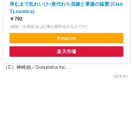
孕むまで乱れいけ~身代わり花嫁と軍服の猛愛 (Clair
TLcomics)
￥792
(価格・在庫状況は記事公開時点のものです)
Amazon
楽天市場
（C）神崎柚／Suiseisha Inc.
《林洋平》