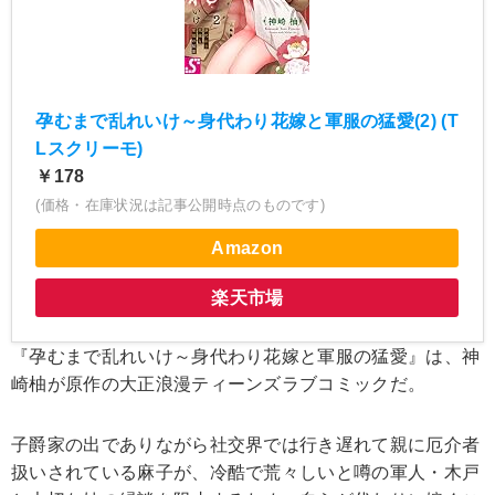
孕むまで乱れいけ～身代わり花嫁と軍服の猛愛(2) (T
Lスクリーモ)
￥178
(価格・在庫状況は記事公開時点のものです)
Amazon
楽天市場
『孕むまで乱れいけ～身代わり花嫁と軍服の猛愛』は、神
崎柚が原作の大正浪漫ティーンズラブコミックだ。
子爵家の出でありながら社交界では行き遅れて親に厄介者
扱いされている麻子が、冷酷で荒々しいと噂の軍人・木戸