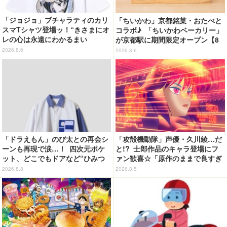
「ジョジョ」ブチャラティのカリ
「ちいかわ」京都銘菓・おたべと
スマTシャツ登場ッ！“きさまにオ
コラボ♪ 「ちいかわベーカリー」
レの心は永遠にわかるまい
が京都駅に期間限定オープン【8
ッ！”や感動のクライマックスを
月13日～】
2026.8.6
2026.8.6
デザイン
「ドラえもん」のび太との再会シ
「攻殻機動隊」声優・久川綾…だ
ーンも再現で涙…！ 四次元ポケ
と!? 士郎作品のキャラ登場にフ
ット、どこでもドアなど“ひみつ
ァン歓喜☆「原作のままで良すぎ
道具”も登場 「グラニフ」コラボ
るな」「脳の処理が追いつかない
2026.8.8
2026.8.5
全20アイテム
よお」…第5話【ネタバレあり反
応まとめ】