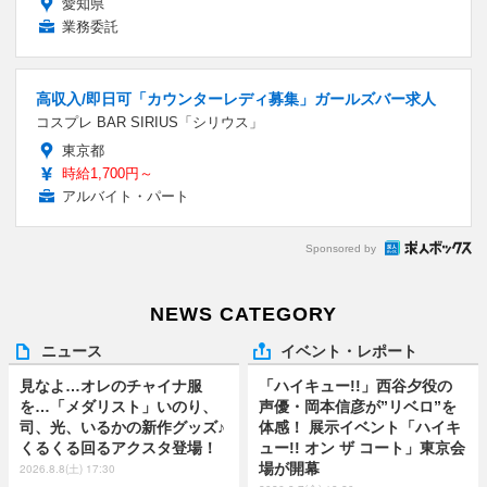
愛知県
業務委託
高収入/即日可「カウンターレディ募集」ガールズバー求人
コスプレ BAR SIRIUS「シリウス」
東京都
時給1,700円～
アルバイト・パート
Sponsored by
NEWS CATEGORY
ニュース
イベント・レポート
見なよ…オレのチャイナ服
「ハイキュー!!」西谷夕役の
を…「メダリスト」いのり、
声優・岡本信彦が”リベロ”を
司、光、いるかの新作グッズ♪
体感！ 展示イベント「ハイキ
くるくる回るアクスタ登場！
ュー!! オン ザ コート」東京会
場が開幕
2026.8.8(土) 17:30