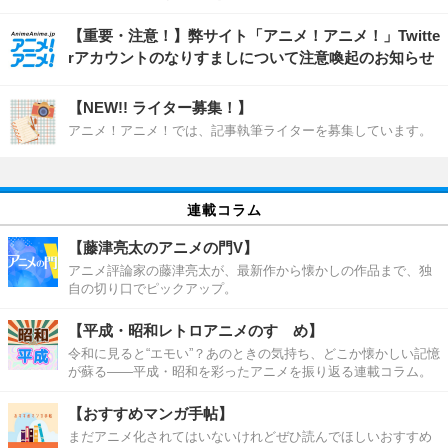
【重要・注意！】弊サイト「アニメ！アニメ！」Twitte
rアカウントのなりすましについて注意喚起のお知らせ
【NEW!! ライター募集！】
アニメ！アニメ！では、記事執筆ライターを募集しています。
連載コラム
【藤津亮太のアニメの門V】
アニメ評論家の藤津亮太が、最新作から懐かしの作品まで、独
自の切り口でピックアップ。
【平成・昭和レトロアニメのすゝめ】
令和に見ると“エモい”？あのときの気持ち、どこか懐かしい記憶
が蘇る――平成・昭和を彩ったアニメを振り返る連載コラム。
【おすすめマンガ手帖】
まだアニメ化されてはいないけれどぜひ読んでほしいおすすめ