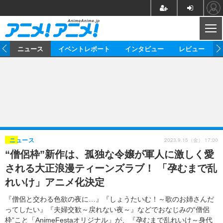
CL
ム
ニュース
イベントレポート
インタビュー
レビュー
ニュース
アニメ
映画/ドラマ
イベントレポート
マンガ
ノベル
アニメ
映画
インタビュー
音楽
声優
ライブ
舞台
スタッフ
声優
レビュー
2023.9.15（金） 17:00
ニュース
“僧侶枠”新作は、孤独な令嬢が軍人に激しく愛
ゲーム
グッズ
海外イベント
ビジネス
俳優・タレント
アーティスト
アニメ
実写
動画
される大正浪漫ティーンズラブ！ 「孕むまで乱
イベント
海外
ビジネス
書評
イベント
アニメ
映画/ドラマ
連載・コラム
れいけ」アニメ化決定
ゲーム
座談会
アニメ！アニメ！TV
ABEMA Cafe
『僧侶と交わる色欲の夜に…』『しょうたいむ！～歌のお姉さんだ
ってしたい』『夫婦交歓～戻れない夜～』などでおなじみの“僧侶
枠”こと「AnimeFestaオリジナル」が、『孕むまで乱れいけ～身代