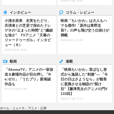
2026.8.7(金) 18:20
インタビュー
コラム・レビュー
小清水亜美 史実をたどり、
映画「ちいかわ」は大人もハ
共演者との芝居で深めたドレ
マる傑作!「原作は東野圭
ゲネの“止まった時間”と“繊細
吾?」の声も飛び交う仕掛けが
な強さ” TVアニメ「天幕の
満載
ジャードゥーガル」インタビ
2026.8.8(土) 10:45
ュー（８）
2026.8.3(月) 18:00
動画
連載
「AbemaTV」アニメの一挙放
「映画ちいかわ」昔ばなし形
送＆劇場作品が目白押し 「R
式から逸脱した“刺激”― 「今
e:ゼロ」「うたプリ」新海誠
日の日はさようなら」が観客
作品も
に意識させる物語の“裂け
目”【藤津亮太のアニメの門V
2017.3.18(土) 9:06
133回】
2026.8.7(金) 19:15
ホーム
›
ニュース
›
アニメ
›
記事