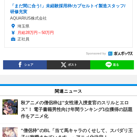
「まだ間に合う!」未経験採用枠/カプセルトイ製造スタッフ/
研修充実
AQUARIUS株式会社
埼玉県
月給28万円～50万円
正社員
Sponsored by
シェア
ポスト
送る
関連ニュース
秋アニメの僧侶枠は“女性潜入捜査官のスリルとエロ
ス”！ 電子書籍男性向け年間ランキング1位獲得の話題
作をアニメ化
“僧侶枠”のBL「当て馬キャラのくせして、スパダリ王