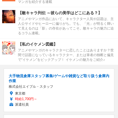
マンガを紹介する連載
【敵キャラ列伝 ～彼らの美学はどこにある？】
アニメやマンガ作品において、キャラクター人気や話題は、主
人公サイドやヒーローに偏りがち。でも、「光」が明るく輝い
て見えるのは「影」の存在があってこそ。敵キャラの魅力に迫
るコラム連載。
【私のイケメン図鑑】
アニメやマンガのキャラクターに恋したことはありますか？世
間で話題になっているキャラクター、または筆者の独断と偏見
で“イケメン”をピックアップ！ イケメンの魅力をご紹介♪
大手物流倉庫スタッフ募集/ゲームや雑貨など取り扱う倉庫内
作業
株式会社エイブル・スタッフ
東京都
時給1,700円～
派遣社員