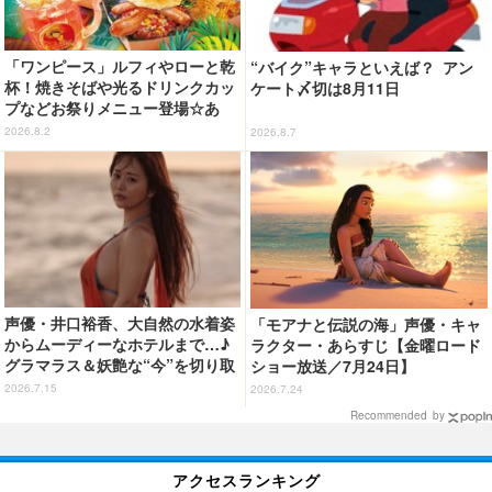
「ワンピース」ルフィやローと乾
“バイク”キャラといえば？ アン
杯！焼きそばや光るドリンクカッ
ケート〆切は8月11日
プなどお祭りメニュー登場☆あ
の“麦わら帽子”もグッズ化!? 【U
2026.8.2
2026.8.7
SJ「ワンピース・プレミア・サマ
ー」が開幕】
声優・井口裕香、大自然の水着姿
「モアナと伝説の海」声優・キャ
からムーディーなホテルまで…♪
ラクター・あらすじ【金曜ロード
グラマラス＆妖艶な“今”を切り取
ショー放送／7月24日】
り！3冊目写真集が発売中
2026.7.15
2026.7.24
Recommended by
アクセスランキング